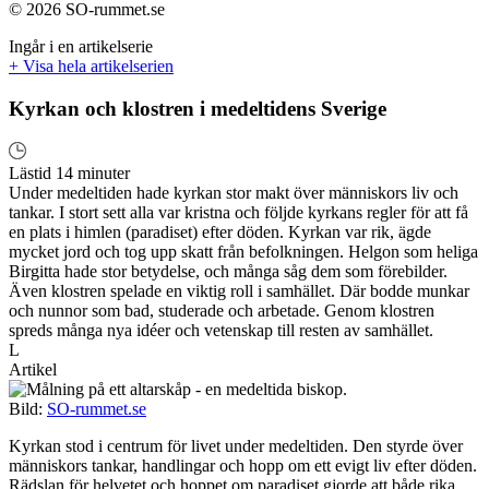
© 2026 SO-rummet.se
Ingår i en artikelserie
+ Visa hela artikelserien
Kyrkan och klostren i medeltidens Sverige
Lästid 14 minuter
Under medeltiden hade kyrkan stor makt över människors liv och
tankar. I stort sett alla var kristna och följde kyrkans regler för att få
en plats i himlen (paradiset) efter döden. Kyrkan var rik, ägde
mycket jord och tog upp skatt från befolkningen. Helgon som heliga
Birgitta hade stor betydelse, och många såg dem som förebilder.
Även klostren spelade en viktig roll i samhället. Där bodde munkar
och nunnor som bad, studerade och arbetade. Genom klostren
spreds många nya idéer och vetenskap till resten av samhället.
L
Artikel
Bild:
SO-rummet.se
Kyrkan stod i centrum för livet under medeltiden. Den styrde över
människors tankar, handlingar och hopp om ett evigt liv efter döden.
Rädslan för helvetet och hoppet om paradiset gjorde att både rika