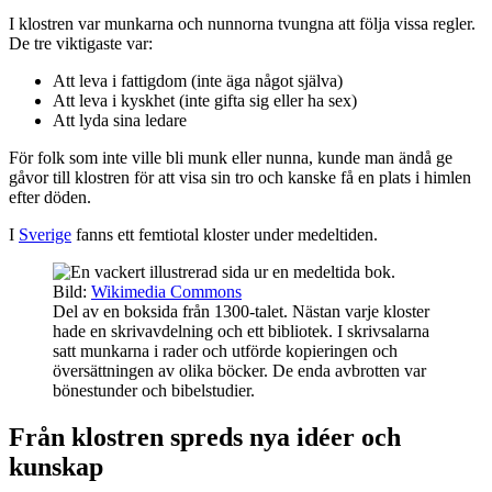
I klostren var munkarna och nunnorna tvungna att följa vissa regler.
De tre viktigaste var:
Att leva i fattigdom (inte äga något själva)
Att leva i kyskhet (inte gifta sig eller ha sex)
Att lyda sina ledare
För folk som inte ville bli munk eller nunna, kunde man ändå ge
gåvor till klostren för att visa sin tro och kanske få en plats i himlen
efter döden.
I
Sverige
fanns ett femtiotal kloster under medeltiden.
Bild:
Wikimedia Commons
Del av en boksida från 1300-talet. Nästan varje kloster
hade en skrivavdelning och ett bibliotek. I skrivsalarna
satt munkarna i rader och utförde kopieringen och
översättningen av olika böcker. De enda avbrotten var
bönestunder och bibelstudier.
Från klostren spreds nya idéer och
kunskap