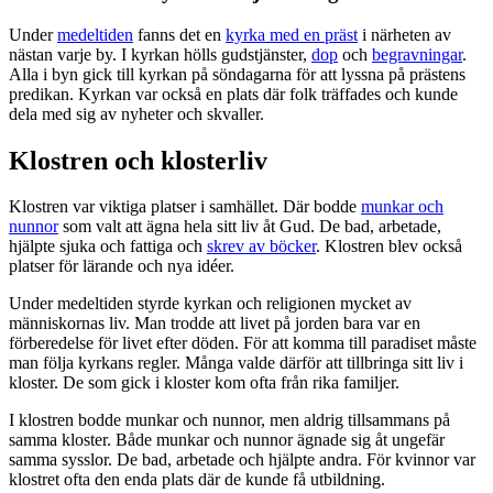
Under
medeltiden
fanns det en
kyrka med en präst
i närheten av
nästan varje by. I kyrkan hölls gudstjänster,
dop
och
begravningar
.
Alla i byn gick till kyrkan på söndagarna för att lyssna på prästens
predikan. Kyrkan var också en plats där folk träffades och kunde
dela med sig av nyheter och skvaller.
Klostren och klosterliv
Klostren var viktiga platser i samhället. Där bodde
munkar och
nunnor
som valt att ägna hela sitt liv åt Gud. De bad, arbetade,
hjälpte sjuka och fattiga och
skrev av böcker
. Klostren blev också
platser för lärande och nya idéer.
Under medeltiden styrde kyrkan och religionen mycket av
människornas liv. Man trodde att livet på jorden bara var en
förberedelse för livet efter döden. För att komma till paradiset måste
man följa kyrkans regler. Många valde därför att tillbringa sitt liv i
kloster. De som gick i kloster kom ofta från rika familjer.
I klostren bodde munkar och nunnor, men aldrig tillsammans på
samma kloster. Både munkar och nunnor ägnade sig åt ungefär
samma sysslor. De bad, arbetade och hjälpte andra. För kvinnor var
klostret ofta den enda plats där de kunde få utbildning.