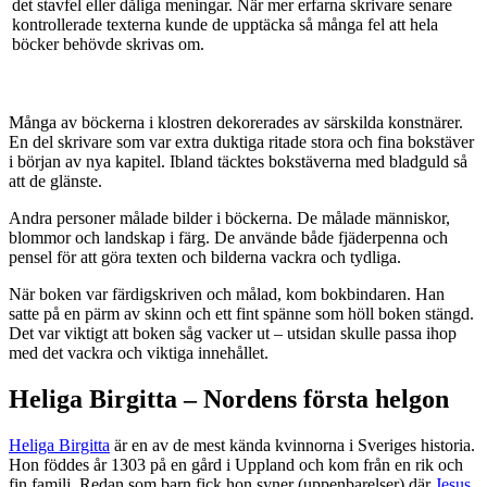
det stavfel eller dåliga meningar. När mer erfarna skrivare senare
kontrollerade texterna kunde de upptäcka så många fel att hela
böcker behövde skrivas om.
Många av böckerna i klostren dekorerades av särskilda konstnärer.
En del skrivare som var extra duktiga ritade stora och fina bokstäver
i början av nya kapitel. Ibland täcktes bokstäverna med bladguld så
att de glänste.
Andra personer målade bilder i böckerna. De målade människor,
blommor och landskap i färg. De använde både fjäderpenna och
pensel för att göra texten och bilderna vackra och tydliga.
När boken var färdigskriven och målad, kom bokbindaren. Han
satte på en pärm av skinn och ett fint spänne som höll boken stängd.
Det var viktigt att boken såg vacker ut – utsidan skulle passa ihop
med det vackra och viktiga innehållet.
Heliga Birgitta – Nordens första helgon
Heliga Birgitta
är en av de mest kända kvinnorna i Sveriges historia.
Hon föddes år 1303 på en gård i Uppland och kom från en rik och
fin familj. Redan som barn fick hon syner (uppenbarelser) där
Jesus