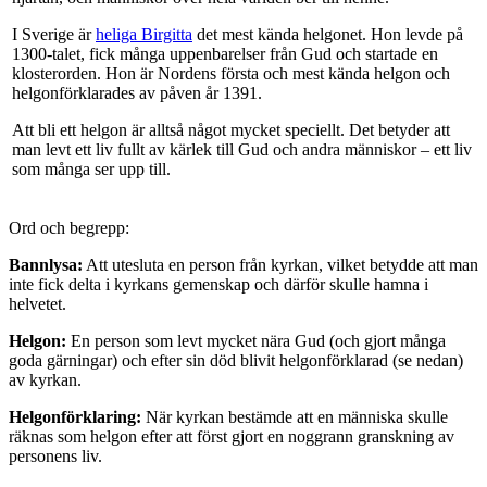
I Sverige är
heliga Birgitta
det mest kända helgonet. Hon levde på
1300-talet, fick många uppenbarelser från Gud och startade en
klosterorden. Hon är Nordens första och mest kända helgon och
helgonförklarades av påven år 1391.
Att bli ett helgon är alltså något mycket speciellt. Det betyder att
man levt ett liv fullt av kärlek till Gud och andra människor – ett liv
som många ser upp till.
Ord och begrepp:
Bannlysa:
Att utesluta en person från kyrkan, vilket betydde att man
inte fick delta i kyrkans gemenskap och därför skulle hamna i
helvetet.
Helgon:
En person som levt mycket nära Gud (och gjort många
goda gärningar) och efter sin död blivit helgonförklarad (se nedan)
av kyrkan.
Helgonförklaring:
När kyrkan bestämde att en människa skulle
räknas som helgon efter att först gjort en noggrann granskning av
personens liv.