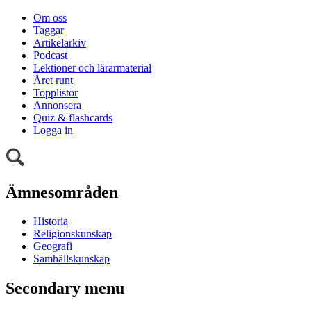
Om oss
Taggar
Artikelarkiv
Podcast
Lektioner och lärarmaterial
Året runt
Topplistor
Annonsera
Quiz & flashcards
Logga in
Ämnesområden
Historia
Religionskunskap
Geografi
Samhällskunskap
Secondary menu