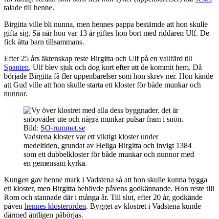
talade till henne.
Birgitta ville bli nunna, men hennes pappa bestämde att hon skulle
gifta sig. Så när hon var 13 år giftes hon bort med riddaren Ulf. De
fick åtta barn tillsammans.
Efter 25 års äktenskap reste Birgitta och Ulf på en vallfärd till
Spanien
. Ulf blev sjuk och dog kort efter att de kommit hem. Då
började Birgitta få fler uppenbarelser som hon skrev ner. Hon kände
att Gud ville att hon skulle starta ett kloster för både munkar och
nunnor.
Bild:
SO-rummet.se
Vadstena kloster var ett viktigt kloster under
medeltiden, grundat av Heliga Birgitta och invigt 1384
som ett dubbelkloster för både munkar och nunnor med
en gemensam kyrka.
Kungen gav henne mark i Vadstena så att hon skulle kunna bygga
ett kloster, men Birgitta behövde påvens godkännande. Hon reste till
Rom och stannade där i många år. Till slut, efter 20 år, godkände
påven
hennes klosterorden
. Bygget av klostret i Vadstena kunde
därmed äntligen påbörjas.