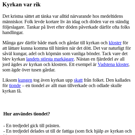
Kyrkan var rik
Det kristna sättet att tänka var alltid närvarande hos medeltidens
människor. Folk levde kortare liv än idag och döden var en ständig
följeslagare. Tankar på livet efter döden påverkade därför ofta folks
handlingar.
Många gav därför både mark och gårdar till kyrkan och
kloster
för
att lättare kunna komma till himlen när det dött. Det var naturligt för
såväl kungar, adel och köpmän som vanliga bönder. Tack vare det
blev kyrkan
landets största markägare
. Nästan en fjärdedel av all
jord ägdes av kyrkan och klostren. Ett exempel är
Vadstena kloster
,
som ägde över tusen gårdar.
Liksom
kungen
tog även kyrkan upp
skatt
från folket. Den kallades
för
tionde
– en tiondel av allt man tillverkade och odlade skulle
kyrkan få.
Hur användes tiondet?
- En tredjedel gick till prästen.
- En tredjedel delades ut till de fattiga (som fick hjälp av kyrkan och