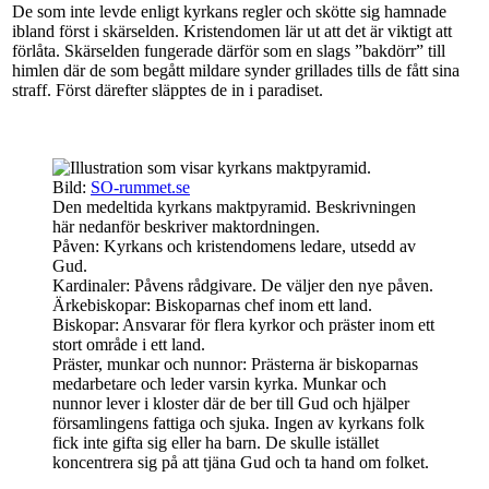
De som inte levde enligt kyrkans regler och skötte sig hamnade
ibland först i skärselden. Kristendomen lär ut att det är viktigt att
förlåta. Skärselden fungerade därför som en slags ”bakdörr” till
himlen där de som begått mildare synder grillades tills de fått sina
straff. Först därefter släpptes de in i paradiset.
Bild:
SO-rummet.se
Den medeltida kyrkans maktpyramid. Beskrivningen
här nedanför beskriver maktordningen.
Påven: Kyrkans och kristendomens ledare, utsedd av
Gud.
Kardinaler: Påvens rådgivare. De väljer den nye påven.
Ärkebiskopar: Biskoparnas chef inom ett land.
Biskopar: Ansvarar för flera kyrkor och präster inom ett
stort område i ett land.
Präster, munkar och nunnor: Prästerna är biskoparnas
medarbetare och leder varsin kyrka. Munkar och
nunnor lever i kloster där de ber till Gud och hjälper
församlingens fattiga och sjuka. Ingen av kyrkans folk
fick inte gifta sig eller ha barn. De skulle istället
koncentrera sig på att tjäna Gud och ta hand om folket.