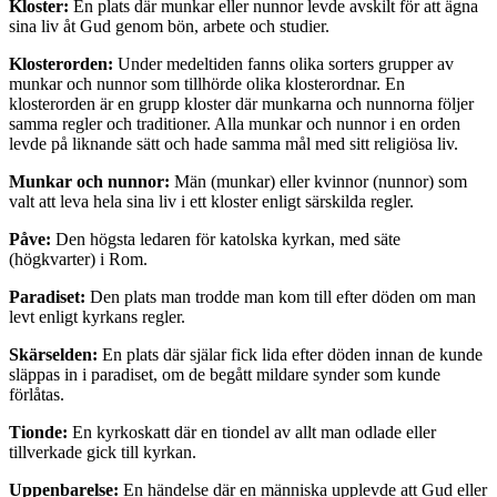
Kloster:
En plats där munkar eller nunnor levde avskilt för att ägna
sina liv åt Gud genom bön, arbete och studier.
Klosterorden:
Under medeltiden fanns olika sorters grupper av
munkar och nunnor som tillhörde olika klosterordnar. En
klosterorden är en grupp kloster där munkarna och nunnorna följer
samma regler och traditioner. Alla munkar och nunnor i en orden
levde på liknande sätt och hade samma mål med sitt religiösa liv.
Munkar och nunnor:
Män (munkar) eller kvinnor (nunnor) som
valt att leva hela sina liv i ett kloster enligt särskilda regler.
Påve:
Den högsta ledaren för katolska kyrkan, med säte
(högkvarter) i Rom.
Paradiset:
Den plats man trodde man kom till efter döden om man
levt enligt kyrkans regler.
Skärselden:
En plats där själar fick lida efter döden innan de kunde
släppas in i paradiset, om de begått mildare synder som kunde
förlåtas.
Tionde:
En kyrkoskatt där en tiondel av allt man odlade eller
tillverkade gick till kyrkan.
Uppenbarelse:
En händelse där en människa upplevde att Gud eller