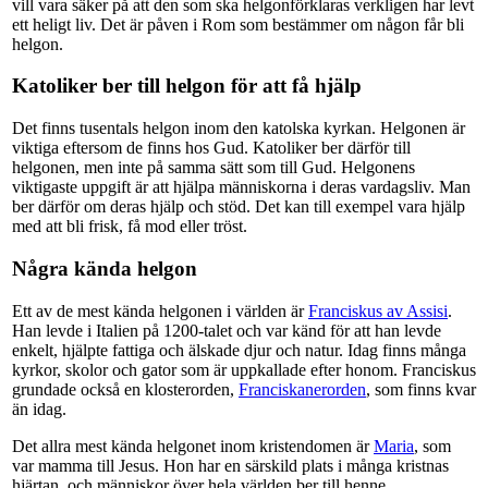
vill vara säker på att den som ska helgonförklaras verkligen har levt
ett heligt liv. Det är påven i Rom som bestämmer om någon får bli
helgon.
Katoliker ber till helgon för att få hjälp
Det finns tusentals helgon inom den katolska kyrkan. Helgonen är
viktiga eftersom de finns hos Gud. Katoliker ber därför till
helgonen, men inte på samma sätt som till Gud. Helgonens
viktigaste uppgift är att hjälpa människorna i deras vardagsliv. Man
ber därför om deras hjälp och stöd. Det kan till exempel vara hjälp
med att bli frisk, få mod eller tröst.
Några kända helgon
Ett av de mest kända helgonen i världen är
Franciskus av Assisi
.
Han levde i Italien på 1200-talet och var känd för att han levde
enkelt, hjälpte fattiga och älskade djur och natur. Idag finns många
kyrkor, skolor och gator som är uppkallade efter honom. Franciskus
grundade också en klosterorden,
Franciskanerorden
, som finns kvar
än idag.
Det allra mest kända helgonet inom kristendomen är
Maria
, som
var mamma till Jesus. Hon har en särskild plats i många kristnas
hjärtan, och människor över hela världen ber till henne.