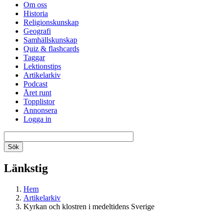
Om oss
Historia
Religionskunskap
Geografi
Samhällskunskap
Quiz & flashcards
Taggar
Lektionstips
Artikelarkiv
Podcast
Året runt
Topplistor
Annonsera
Logga in
Länkstig
Hem
Artikelarkiv
Kyrkan och klostren i medeltidens Sverige