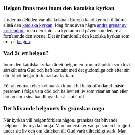
Helgon finns mest inom den katolska kyrkan
Under medeltiden var alla kristna i Europa katoliker och tillhörde
alltså den
katolska kyrkan
. Idag finns även några
andra grenar av
kristendom
, men den katolska kyrkan med påven som ledare är
fortfarande den största. Det är framförallt den katolska kyrkan som
tror på
helgon
.
Vad är ett helgon?
Inom den katolska kyrkan är ett helgon en from människa som levt
särskilt nära Gud och haft kontakt med det gudomliga och efter sin
död blivit helgonförklarad av kyrkan.
För att en man eller kvinna ska kunna bli helgonförklarad måste
personen i fråga vara död och ha levt ett liv som visar att han eller
hon genom sina handlingar har älskat Gud.
Det blivande helgonets liv granskas noga
När kyrkan vill helgonförklara någon, granskas det blivande
helgonets liv mycket noga. Man undersöker vad personen har gjort
under sitt liv och om kärleken till Gud varit tillräckligt stark. Man