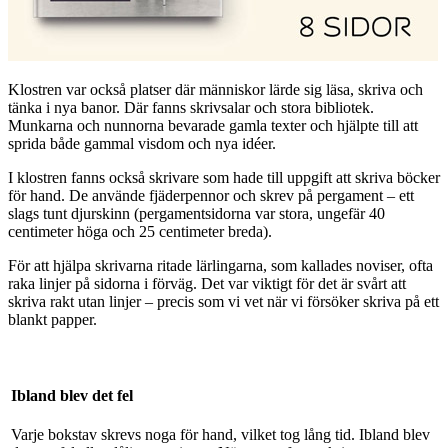
Klostren var också platser där människor lärde sig läsa, skriva och
tänka i nya banor. Där fanns skrivsalar och stora bibliotek.
Munkarna och nunnorna bevarade gamla texter och hjälpte till att
sprida både gammal visdom och nya idéer.
I klostren fanns också skrivare som hade till uppgift att skriva böcker
för hand. De använde fjäderpennor och skrev på pergament – ett
slags tunt djurskinn (pergamentsidorna var stora, ungefär 40
centimeter höga och 25 centimeter breda).
För att hjälpa skrivarna ritade lärlingarna, som kallades noviser, ofta
raka linjer på sidorna i förväg. Det var viktigt för det är svårt att
skriva rakt utan linjer – precis som vi vet när vi försöker skriva på ett
blankt papper.
Ibland blev det fel
Varje bokstav skrevs noga för hand, vilket tog lång tid. Ibland blev