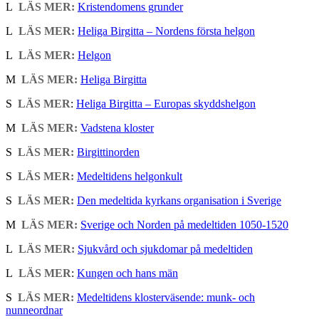
L
LÄS MER:
Kristendomens grunder
L
LÄS MER:
Heliga Birgitta – Nordens första helgon
L
LÄS MER:
Helgon
M
LÄS MER:
Heliga Birgitta
S
LÄS MER
:
Heliga Birgitta – Europas skyddshelgon
M
LÄS MER:
Vadstena kloster
S
LÄS MER:
Birgittinorden
S
LÄS MER:
Medeltidens helgonkult
S
LÄS MER:
Den medeltida kyrkans organisation i Sverige
M
LÄS MER:
Sverige och Norden på medeltiden 1050-1520
L
LÄS MER:
Sjukvård och sjukdomar på medeltiden
L
LÄS MER
:
Kungen och hans män
S
LÄS MER:
Medeltidens klosterväsende: munk- och
nunneordnar