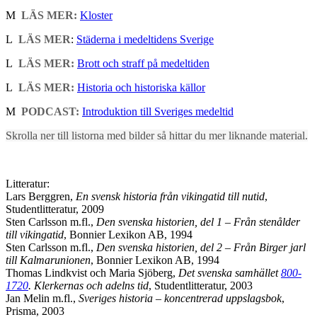
M
LÄS MER:
Kloster
L
LÄS MER
:
Städerna i medeltidens Sverige
L
LÄS MER:
Brott och straff på medeltiden
L
LÄS MER:
Historia och historiska källor
M
PODCAST:
Introduktion till Sveriges medeltid
Skrolla ner till listorna med bilder så hittar du mer liknande material.
Litteratur:
Lars Berggren,
En svensk historia från vikingatid till nutid
,
Studentlitteratur, 2009
Sten Carlsson m.fl.,
Den svenska historien, del 1 – Från stenålder
till vikingatid
, Bonnier Lexikon AB, 1994
Sten Carlsson m.fl.,
Den svenska historien, del 2 – Från Birger jarl
till Kalmarunionen
, Bonnier Lexikon AB, 1994
Thomas Lindkvist och Maria Sjöberg,
Det svenska samhället
800-
1720
. Klerkernas och adelns tid
, Studentlitteratur, 2003
Jan Melin m.fl.,
Sveriges historia – koncentrerad uppslagsbok
,
Prisma, 2003