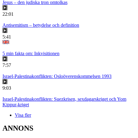
Jesus – den judiska tron omtolkas
22:01
Antisemitism – betydelse och definition
5:41
5 min fakta om: Inkvisitionen
7:57
Israel-Palestinakonflikten: Osloöverenskommelsen 1993
9:03
Israel-Palestinakonflikten: Suezkrisen, sexdagarskriget och Yom
Kippur-kriget
Visa fler
ANNONS