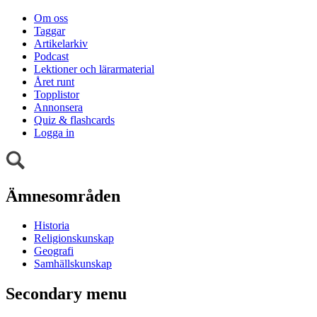
Om oss
Taggar
Artikelarkiv
Podcast
Lektioner och lärarmaterial
Året runt
Topplistor
Annonsera
Quiz & flashcards
Logga in
Ämnesområden
Historia
Religionskunskap
Geografi
Samhällskunskap
Secondary menu