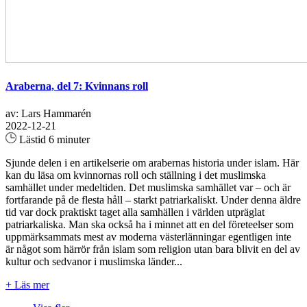
Araberna, del 7: Kvinnans roll
av: Lars Hammarén
2022-12-21
Lästid 6 minuter
Sjunde delen i en artikelserie om arabernas historia under islam. Här
kan du läsa om kvinnornas roll och ställning i det muslimska
samhället under medeltiden. Det muslimska samhället var – och är
fortfarande på de flesta håll – starkt patriarkaliskt. Under denna äldre
tid var dock praktiskt taget alla samhällen i världen utpräglat
patriarkaliska. Man ska också ha i minnet att en del företeelser som
uppmärksammats mest av moderna västerlänningar egentligen inte
är något som härrör från islam som religion utan bara blivit en del av
kultur och sedvanor i muslimska länder...
+ Läs mer