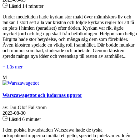
Lästid 14 minuter
Under medeltiden hade kyrkan stor makt över människors liv och
tankar. I stort sett alla var kristna och följde kyrkans regler för att få
en plats i himlen (paradiset) efter döden. Kyrkan var rik, ägde
mycket jord och tog upp skatt från befolkningen. Helgon som heliga
Birgitta hade stor betydelse, och många såg dem som förebilder.
Även klostren spelade en viktig roll i samhället. Där bodde munkar
och nunnor som bad, studerade och arbetade. Genom klostren
spreds många nya idéer och vetenskap till resten av samhället...
+ Läs mer
M
Warszawagettot och judarnas uppror
av: Jan-Olof Fallström
2023-08-30
Lästid 6 minuter
I den polska huvudstaden Warszawa hade de tyska
ockupationstrupperna inrättat ett getto, speciella judekvarter. Idén