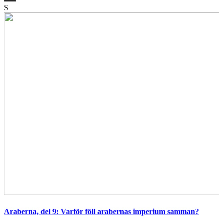
S
Araberna, del 9: Varför föll arabernas imperium samman?