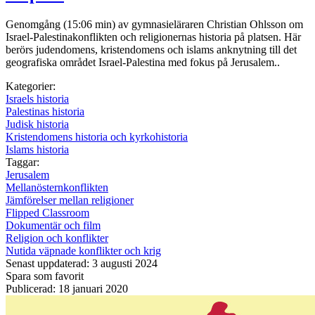
Genomgång (15:06 min) av gymnasieläraren Christian Ohlsson om
Israel-Palestinakonflikten och religionernas historia på platsen. Här
berörs judendomens, kristendomens och islams anknytning till det
geografiska området Israel-Palestina med fokus på Jerusalem..
Kategorier:
Israels historia
Palestinas historia
Judisk historia
Kristendomens historia och kyrkohistoria
Islams historia
Taggar:
Jerusalem
Mellanösternkonflikten
Jämförelser mellan religioner
Flipped Classroom
Dokumentär och film
Religion och konflikter
Nutida väpnade konflikter och krig
Senast uppdaterad: 3 augusti 2024
Spara som favorit
Publicerad: 18 januari 2020