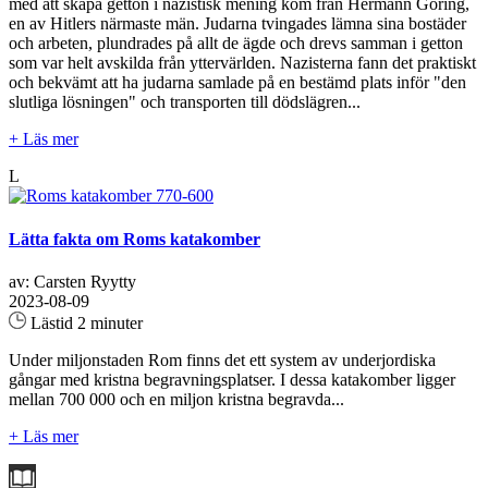
med att skapa getton i nazistisk mening kom från Hermann Göring,
en av Hitlers närmaste män. Judarna tvingades lämna sina bostäder
och arbeten, plundrades på allt de ägde och drevs samman i getton
som var helt avskilda från yttervärlden. Nazisterna fann det praktiskt
och bekvämt att ha judarna samlade på en bestämd plats inför "den
slutliga lösningen" och transporten till dödslägren...
+ Läs mer
L
Lätta fakta om Roms katakomber
av: Carsten Ryytty
2023-08-09
Lästid 2 minuter
Under miljonstaden Rom finns det ett system av underjordiska
gångar med kristna begravningsplatser. I dessa katakomber ligger
mellan 700 000 och en miljon kristna begravda...
+ Läs mer