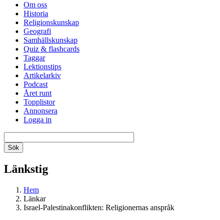
Om oss
Historia
Religionskunskap
Geografi
Samhällskunskap
Quiz & flashcards
Taggar
Lektionstips
Artikelarkiv
Podcast
Året runt
Topplistor
Annonsera
Logga in
Länkstig
Hem
Länkar
Israel-Palestinakonflikten: Religionernas anspråk