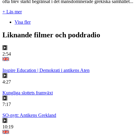
ofta blev starkt begränsat i det mansdominerade grekiska samhället...
+ Läs mer
Visa fler
Liknande filmer och poddradio
2:54
Inspire Education | Demokrati i antikens Aten
4:27
Kungliga slottets framväxt
7:17
SO-nytt: Antikens Grekland
10:19