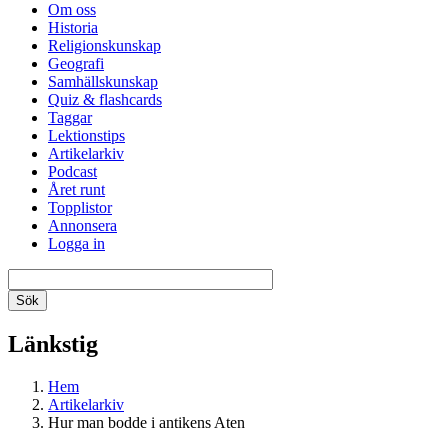
Om oss
Historia
Religionskunskap
Geografi
Samhällskunskap
Quiz & flashcards
Taggar
Lektionstips
Artikelarkiv
Podcast
Året runt
Topplistor
Annonsera
Logga in
Länkstig
Hem
Artikelarkiv
Hur man bodde i antikens Aten