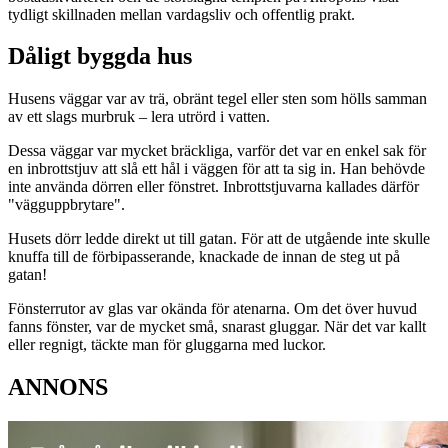
tydligt skillnaden mellan vardagsliv och offentlig prakt.
Dåligt byggda hus
Husens väggar var av trä, obränt tegel eller sten som hölls samman
av ett slags murbruk – lera utrörd i vatten.
Dessa väggar var mycket bräckliga, varför det var en enkel sak för
en inbrottstjuv att slå ett hål i väggen för att ta sig in. Han behövde
inte använda dörren eller fönstret. Inbrottstjuvarna kallades därför
"vägguppbrytare".
Husets dörr ledde direkt ut till gatan. För att de utgående inte skulle
knuffa till de förbipasserande, knackade de innan de steg ut på
gatan!
Fönsterrutor av glas var okända för atenarna. Om det över huvud
fanns fönster, var de mycket små, snarast gluggar. När det var kallt
eller regnigt, täckte man för gluggarna med luckor.
ANNONS