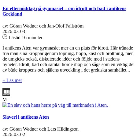
En eftermiddag på gymnasiet – om idrott och bad i antikens
Grekland
av: Göran Wadner och Jan-Olof Fallström
2026-03-03
Lästid 16 minuter
I antikens Aten var gymnasiet mer än en plats för idrott. Här tränade
fria män sina kroppar genom löpning, hopp, kast och brottning, men
de umgicks också, diskuterade idéer och följde med i stadens
nyheter. Idrott, bad och samtal hörde ihop och sågs som en viktig del
av både kroppens och själens utveckling i det grekiska samhället...
+ Läs mer
M
Slaveri i antikens Aten
av: Göran Wadner och Lars Hildingson
2026-03-02