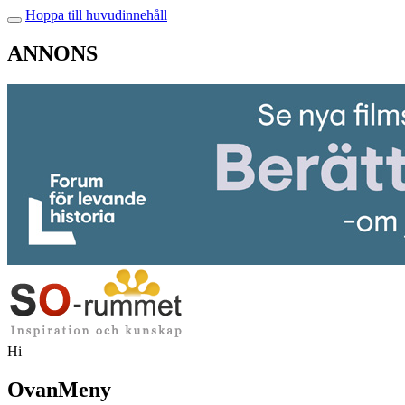
Hoppa till huvudinnehåll
ANNONS
Hi
OvanMeny