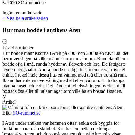
© 2026 SO-rummet.se
Ingår i en artikelserie
+ Visa hela artikelserien
Hur man bodde i antikens Aten
Lästid 8 minuter
Hur bodde människorna i Aten på 400- och 300-talen f.Kr? Ja, det
beror verkligen på vilka människor man talar om. Bondefamiljerna
bodde ofta i små, runda hyddor av flätverk och lera. De fattigaste
levde i bergshålor. Andra bodde i riktiga hus, men de var mycket
enkla. I regel hade dessa hus en våning med två eller tre små rum.
Ibland hade de en övervåning med ett eller två rum. En trätrappa
utanpå huset ledde dit. Det hände att vindsvåningen hyrdes ut till
bostadslösa eller till utlänningar som ville ha en bostad i staden.
M
Artikel
Bild:
SO-rummet.se
I Aten under antiken var hemmen oftast enkla och byggda för
funktion snarare än skönhet. Kontrasten mellan de trånga
bostadskvarteren och de storslagna templen på Akropolis visar