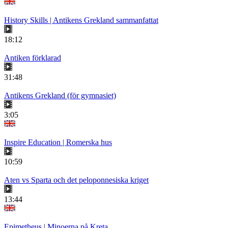
History Skills | Antikens Grekland sammanfattat
18:12
Antiken förklarad
31:48
Antikens Grekland (för gymnasiet)
3:05
Inspire Education | Romerska hus
10:59
Aten vs Sparta och det peloponnesiska kriget
13:44
Epimetheus | Minoerna på Kreta