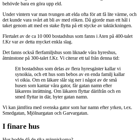
behövde bara en göra upp eld.
Under vintern var man tvungen att elda ofta för att få lite värme, och
det kunde vara svårt att bli av med röken. Då gjorde man ett hål i
taket genom att med en stake flytta på ett stycke av taktäckningen.
Flertalet av de ca 10 000 bostadshus som fanns i Aten på 400-talet
f.Kr var av detta mycket enkla slag.
Det fanns också flerfamiljshus som liknade våra hyreshus,
åtminstone på 300-talet f.Kr. Vi citerar ett tal från denna tid:
Ett bostadshus som delas av flera hyresgäster kallar vi
synoikia, och ett hus som bebos av en enda familj kallar
vi oikia. Om en läkare slår sig ner i något av de små
husen som kantar våra gator, får gatan namn efter
läkarens inrättning. Om läkaren flyttar därifrån och en
smed flyttar in där, byter gatan namn.
Vi kan jämföra med svenska gator som har namn efter yrken, t.ex.
Smedgatan, Mjölnargatan och Garvargatan.
I finare hus
Hur bodde då de rika människorna?