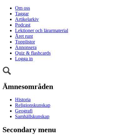
Om oss
Taggar
Artikelarkiv
Podcast
Lektioner och lärarmaterial
Året runt
Topplistor
Annonsera
Quiz & flashcards
Logga in
Ämnesområden
Historia
Religionskunskap
Geografi
Samhällskunskap
Secondary menu