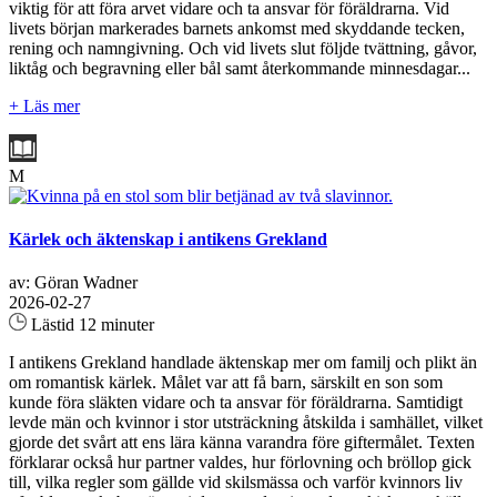
viktig för att föra arvet vidare och ta ansvar för föräldrarna. Vid
livets början markerades barnets ankomst med skyddande tecken,
rening och namngivning. Och vid livets slut följde tvättning, gåvor,
liktåg och begravning eller bål samt återkommande minnesdagar...
+ Läs mer
M
Kärlek och äktenskap i antikens Grekland
av: Göran Wadner
2026-02-27
Lästid 12 minuter
I antikens Grekland handlade äktenskap mer om familj och plikt än
om romantisk kärlek. Målet var att få barn, särskilt en son som
kunde föra släkten vidare och ta ansvar för föräldrarna. Samtidigt
levde män och kvinnor i stor utsträckning åtskilda i samhället, vilket
gjorde det svårt att ens lära känna varandra före giftermålet. Texten
förklarar också hur partner valdes, hur förlovning och bröllop gick
till, vilka regler som gällde vid skilsmässa och varför kvinnors liv