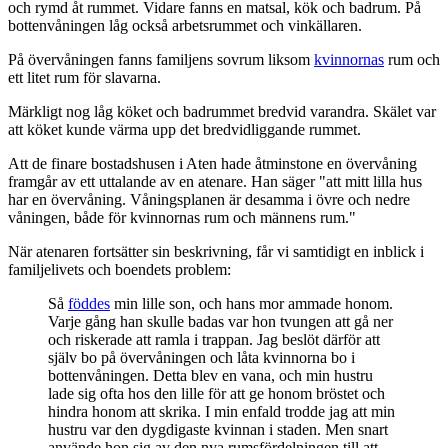
och rymd åt rummet. Vidare fanns en matsal, kök och badrum. På
bottenvåningen låg också arbetsrummet och vinkällaren.
På övervåningen fanns familjens sovrum liksom
kvinnornas
rum och
ett litet rum för slavarna.
Märkligt nog låg köket och badrummet bredvid varandra. Skälet var
att köket kunde värma upp det bredvidliggande rummet.
Att de finare bostadshusen i Aten hade åtminstone en övervåning
framgår av ett uttalande av en atenare. Han säger "att mitt lilla hus
har en övervåning. Våningsplanen är desamma i övre och nedre
våningen, både för kvinnornas rum och männens rum."
När atenaren fortsätter sin beskrivning, får vi samtidigt en inblick i
familjelivets och boendets problem:
Så
föddes
min lille son, och hans mor ammade honom.
Varje gång han skulle badas var hon tvungen att gå ner
och riskerade att ramla i trappan. Jag beslöt därför att
själv bo på övervåningen och låta kvinnorna bo i
bottenvåningen. Detta blev en vana, och min hustru
lade sig ofta hos den lille för att ge honom bröstet och
hindra honom att skrika. I min enfald trodde jag att min
hustru var den dygdigaste kvinnan i staden. Men snart
använde hon sig av den nya rumsfördelningen till att