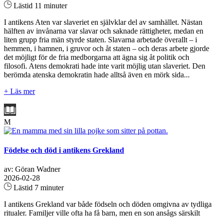
Lästid 11 minuter
I antikens Aten var slaveriet en självklar del av samhället. Nästan
hälften av invånarna var slavar och saknade rättigheter, medan en
liten grupp fria män styrde staten. Slavarna arbetade överallt – i
hemmen, i hamnen, i gruvor och åt staten – och deras arbete gjorde
det möjligt för de fria medborgarna att ägna sig åt politik och
filosofi. Atens demokrati hade inte varit möjlig utan slaveriet. Den
berömda atenska demokratin hade alltså även en mörk sida...
+ Läs mer
M
Födelse och död i antikens Grekland
av: Göran Wadner
2026-02-28
Lästid 7 minuter
I antikens Grekland var både födseln och döden omgivna av tydliga
ritualer. Familjer ville ofta ha få barn, men en son ansågs särskilt