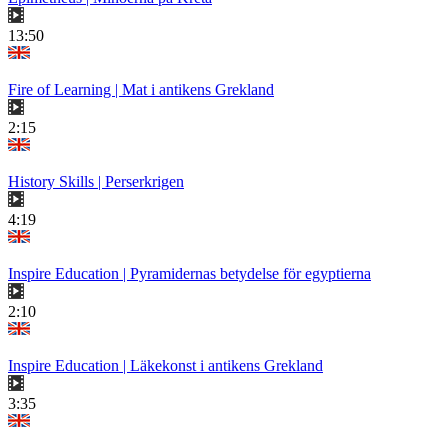
13:50
Fire of Learning | Mat i antikens Grekland
2:15
History Skills | Perserkrigen
4:19
Inspire Education | Pyramidernas betydelse för egyptierna
2:10
Inspire Education | Läkekonst i antikens Grekland
3:35