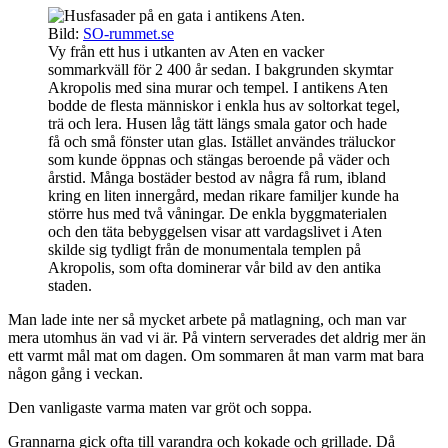
Bild:
SO-rummet.se
Vy från ett hus i utkanten av Aten en vacker
sommarkväll för 2 400 år sedan. I bakgrunden skymtar
Akropolis med sina murar och tempel. I antikens Aten
bodde de flesta människor i enkla hus av soltorkat tegel,
trä och lera. Husen låg tätt längs smala gator och hade
få och små fönster utan glas. Istället användes träluckor
som kunde öppnas och stängas beroende på väder och
årstid. Många bostäder bestod av några få rum, ibland
kring en liten innergård, medan rikare familjer kunde ha
större hus med två våningar. De enkla byggmaterialen
och den täta bebyggelsen visar att vardagslivet i Aten
skilde sig tydligt från de monumentala templen på
Akropolis, som ofta dominerar vår bild av den antika
staden.
Man lade inte ner så mycket arbete på matlagning, och man var
mera utomhus än vad vi är. På vintern serverades det aldrig mer än
ett varmt mål mat om dagen. Om sommaren åt man varm mat bara
någon gång i veckan.
Den vanligaste varma maten var gröt och sopра.
Grannarna gick ofta till varandra och kokade och grillade. Då