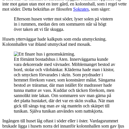
inte mot gatan utan mot en inre gård, en kolonnhall, som i regel vette
mot söder. Detta bekräftas av filosofen
Sokrates
, som säger:
Eftersom husen vetter mot söder, lyser solen på vintern
in i rummen, medan den om sommaren står så högt
över taken att vi får skugga.
Husets ytterväggar hade kalkputs som enda utsmyckning.
Kolonnhallen var ibland utsmyckad med mosaik.
Ett förnämt bostadshus i Aten. Innerväggarna kunde
vara dekorerade med vävnader. Möblemanget bestod av
bord, stolar och vilobänkar. Kläderna hade man i kistor,
och smycken förvarades i skrin. Som prydnader i
hemmet förekom vaser, som konstnärer målat. Sängarna
bestod av träramar, där man istället för madrasser hade
tunna mattor av vass. Kuddar och täcken förekom, men
sannolikt inte lakan. Om sommaren sov man gärna på
det platta hustaket, där det var en skön svalka. När man
gick till sängs tog man av sig manteln och skärpet till
tunikan. Själva tunikan användes som nattskjorta.
Ingången till huset låg oftast i söder eller i öster. Vardagsrummet
brukade ligga i husets norra del innanför kolonnhallen som gav ljus