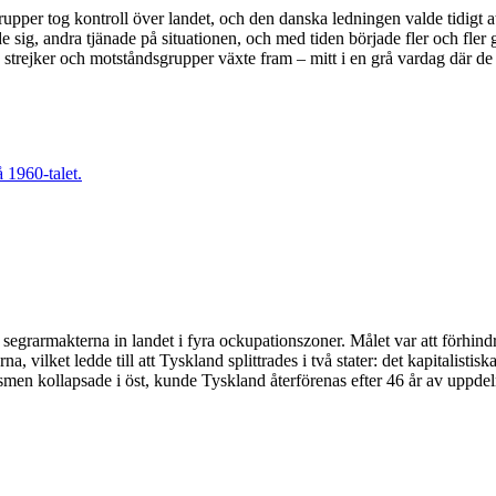
pper tog kontroll över landet, och den danska ledningen valde tidigt 
sig, andra tjänade på situationen, och med tiden började fler och fler g
strejker och motståndsgrupper växte fram – mitt i en grå vardag där de
e segrarmakterna in landet i fyra ockupationszoner. Målet var att förh
 vilket ledde till att Tyskland splittrades i två stater: det kapitalisti
en kollapsade i öst, kunde Tyskland återförenas efter 46 år av uppdel