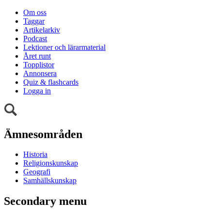
Om oss
Taggar
Artikelarkiv
Podcast
Lektioner och lärarmaterial
Året runt
Topplistor
Annonsera
Quiz & flashcards
Logga in
Ämnesområden
Historia
Religionskunskap
Geografi
Samhällskunskap
Secondary menu