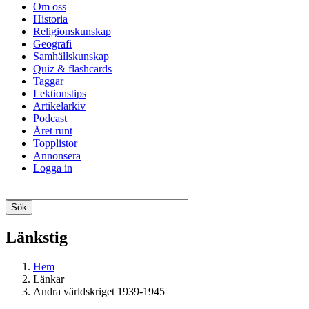
Om oss
Historia
Religionskunskap
Geografi
Samhällskunskap
Quiz & flashcards
Taggar
Lektionstips
Artikelarkiv
Podcast
Året runt
Topplistor
Annonsera
Logga in
Länkstig
Hem
Länkar
Andra världskriget 1939-1945