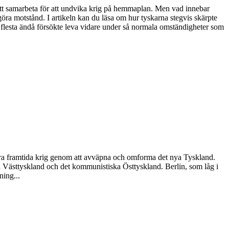
att samarbeta för att undvika krig på hemmaplan. Men vad innebar
öra motstånd. I artikeln kan du läsa om hur tyskarna stegvis skärpte
 flesta ändå försökte leva vidare under så normala omständigheter som
indra framtida krig genom att avväpna och omforma det nya Tyskland.
ska Västtyskland och det kommunistiska Östtyskland. Berlin, som låg i
ning...