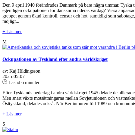
Den 9 april 1940 förändrades Danmark på bara några timmar. Tyska tru
egentligen ockupationen för danskarna i deras vardag? Vissa anpassade 
greppet genom ökad kontroll, censur och hot, samtidigt som sabotage, 
möjligt...
+ Läs mer
M
Ockupationen av Tyskland efter andra världskriget
av: Kaj Hildingsson
2025-05-07
Lästid 6 minuter
Efter Tysklands nederlag i andra världskriget 1945 delade de allierad
Men snart växte motsättningarna mellan Sovjetunionen och västmakterna,
Östtyskland, delades också. När Berlinmuren föll 1989 och kommunism
+ Läs mer
S