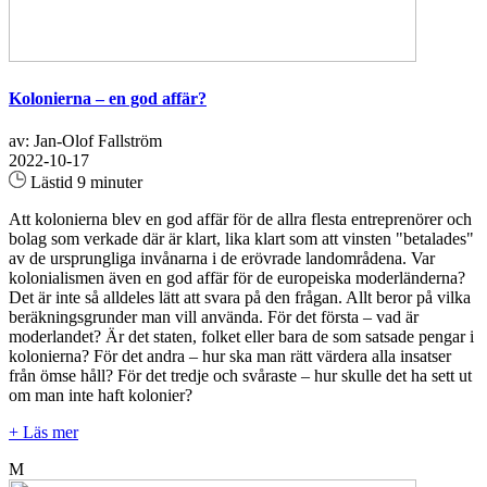
Kolonierna – en god affär?
av: Jan-Olof Fallström
2022-10-17
Lästid 9 minuter
Att kolonierna blev en god affär för de allra flesta entreprenörer och
bolag som verkade där är klart, lika klart som att vinsten "betalades"
av de ursprungliga invånarna i de erövrade landområdena. Var
kolonialismen även en god affär för de europeiska moderländerna?
Det är inte så alldeles lätt att svara på den frågan. Allt beror på vilka
beräkningsgrunder man vill använda. För det första – vad är
moderlandet? Är det staten, folket eller bara de som satsade pengar i
kolonierna? För det andra – hur ska man rätt värdera alla insatser
från ömse håll? För det tredje och svåraste – hur skulle det ha sett ut
om man inte haft kolonier?
+ Läs mer
M