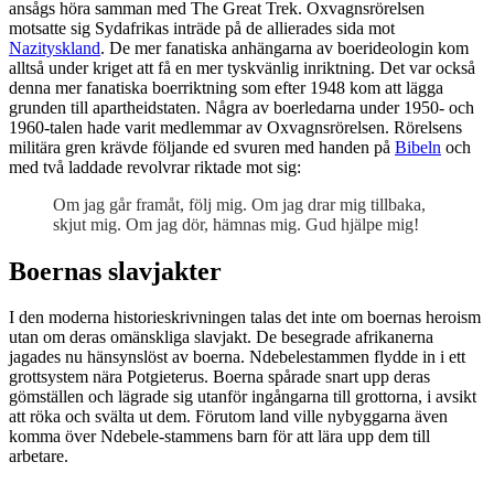
ansågs höra samman med The Great Trek. Oxvagnsrörelsen
motsatte sig Sydafrikas inträde på de allierades sida mot
Nazityskland
. De mer fanatiska anhängarna av boerideologin kom
alltså under kriget att få en mer tyskvänlig inriktning. Det var också
denna mer fanatiska boerriktning som efter 1948 kom att lägga
grunden till apartheidstaten. Några av boerledarna under 1950- och
1960-talen hade varit medlemmar av Oxvagnsrörelsen. Rörelsens
militära gren krävde följande ed svuren med handen på
Bibeln
och
med två laddade revolvrar riktade mot sig:
Om jag går framåt, följ mig. Om jag drar mig tillbaka,
skjut mig. Om jag dör, hämnas mig. Gud hjälpe mig!
Boernas slavjakter
I den moderna historieskrivningen talas det inte om boernas heroism
utan om deras omänskliga slavjakt. De besegrade afrikanerna
jagades nu hänsynslöst av boerna. Ndebelestammen flydde in i ett
grottsystem nära Potgieterus. Boerna spårade snart upp deras
gömställen och lägrade sig utanför ingångarna till grottorna, i avsikt
att röka och svälta ut dem. Förutom land ville nybyggarna även
komma över Ndebele-stammens barn för att lära upp dem till
arbetare.