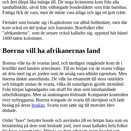
och året därpå lika många till. De unga kvinnorna kom från alla
samhällsskikt, såväl från välbärgade bondesläkter som från barnhus.
Fattiga fick de vara, men de måste vara ärliga och äga ett gott rykte.
Flertalet som bosatte sig i Kapkolonin var alltså holländare, men där
kom också en del tyskar och fransmän. Boerfolket eller
"afrikanderna", som de senare också kallades sig, uppstod här bland
1600-talets kolonister.
Boerna vill ha afrikanernas land
Boerna ville ha de svartas land, och tämligen omgående kom de i
konflikt med landets urinvånare. Till en början var de svarta villiga
att dela med sig av jorden som de ansåg vara allmän egendom. Men
boerna tänkte annorlunda. De ville ha ensamrätt till stora områden
och trängde undan de svarta, vilka då naturligtvis gjorde motstånd.
Från början lagstadgades om straff för dem som misshandlade
urbefolkningen. Men så småningom förlorade Kompaniet kontrollen
över nybyggarna. Boerna tvingade de svarta till slavtjänst och lade
beslag på deras
boskap
. Svarta som satte sig till motvärn blev
dödade.
Ordet "boer" betyder bonde och användes till en början bara som en
benämning på dem som brukade jord, men snart kallades hela folket
för boer, oavsett yrke. Många av dem arbetade inom handel och