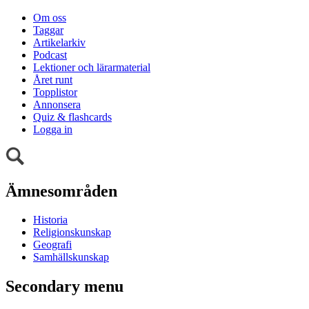
Om oss
Taggar
Artikelarkiv
Podcast
Lektioner och lärarmaterial
Året runt
Topplistor
Annonsera
Quiz & flashcards
Logga in
Ämnesområden
Historia
Religionskunskap
Geografi
Samhällskunskap
Secondary menu