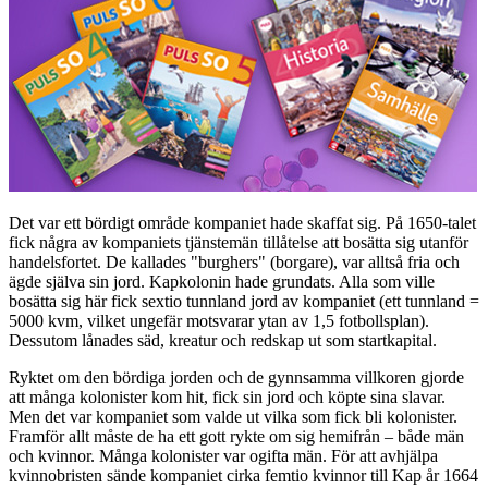
Det var ett bördigt område kompaniet hade skaffat sig. På 1650-talet
fick några av kompaniets tjänstemän tillåtelse att bosätta sig utanför
handelsfortet. De kallades "burghers" (borgare), var alltså fria och
ägde själva sin jord. Kapkolonin hade grundats. Alla som ville
bosätta sig här fick sextio tunnland jord av kompaniet (ett tunnland =
5000 kvm, vilket ungefär motsvarar ytan av 1,5 fotbollsplan).
Dessutom lånades säd, kreatur och redskap ut som startkapital.
Ryktet om den bördiga jorden och de gynnsamma villkoren gjorde
att många kolonister kom hit, fick sin jord och köpte sina slavar.
Men det var kompaniet som valde ut vilka som fick bli kolonister.
Framför allt måste de ha ett gott rykte om sig hemifrån – både män
och kvinnor. Många kolonister var ogifta män. För att avhjälpa
kvinnobristen sände kompaniet cirka femtio kvinnor till Kap år 1664