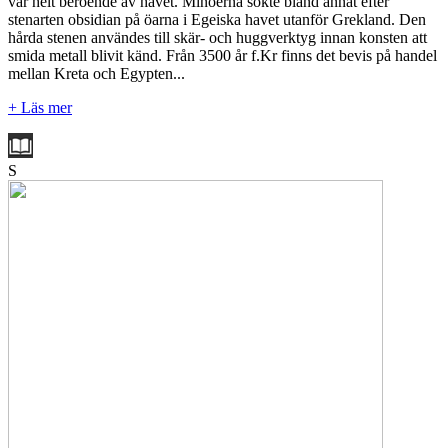
var helt beroende av havet. Minoerna sökte bland annat efter
stenarten obsidian på öarna i Egeiska havet utanför Grekland. Den
hårda stenen användes till skär- och huggverktyg innan konsten att
smida metall blivit känd. Från 3500 år f.Kr finns det bevis på handel
mellan Kreta och Egypten...
+ Läs mer
S