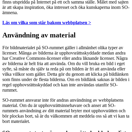
finns utspridda på Internet på ett och samma ställe. Målet med sajten
är att skapa inspiration, öka intresset och öka kunskaperna inom SO-
ämnena.
Läs om vilka som står bakom webbplatsen >
Användning av material
För bildmaterialet på SO-rummet gäller i allmänhet olika typer av
licenser. Många av bilderna är upphovsrättsskyddade medan andra
har Creative Commons-licenser eller andra liknande licenser. Några
av bilderna är helt fria att använda. Om du vill bruka en bild i eget
syfte, så måste du själv ta reda på om bilden är fri att använda eller
vilka villkor som gäller. Detta gör du genom att klicka på bildlänken
som finns under de flesta bilderna. Om en bildlänk saknas är bilden i
regel upphovsrättsskyddad och kan inte användas utanför SO-
rummet.
SO-rummet ansvarar inte för andras användning av webbplatsens
material. Om du är upphovsrättsinnehavare och anser att SO-
rummets användning av ditt material bryter mot upphovsrätten och
bör plockas bort, så är du välkommen att meddela oss så att vi kan ta
bort materialet.