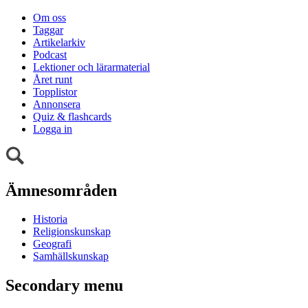
Om oss
Taggar
Artikelarkiv
Podcast
Lektioner och lärarmaterial
Året runt
Topplistor
Annonsera
Quiz & flashcards
Logga in
Ämnesområden
Historia
Religionskunskap
Geografi
Samhällskunskap
Secondary menu