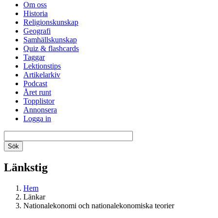
Om oss
Historia
Religionskunskap
Geografi
Samhällskunskap
Quiz & flashcards
Taggar
Lektionstips
Artikelarkiv
Podcast
Året runt
Topplistor
Annonsera
Logga in
Länkstig
Hem
Länkar
Nationalekonomi och nationalekonomiska teorier