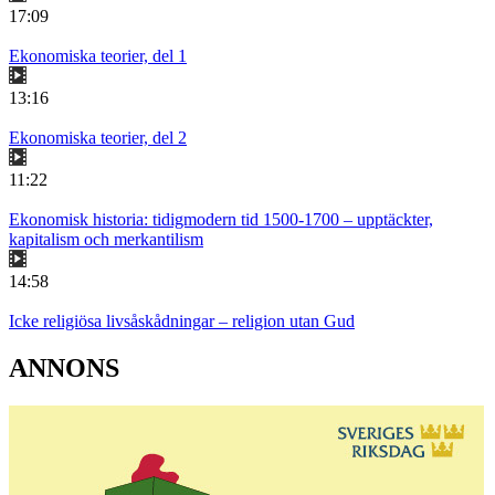
17:09
Ekonomiska teorier, del 1
13:16
Ekonomiska teorier, del 2
11:22
Ekonomisk historia: tidigmodern tid 1500-1700 – upptäckter,
kapitalism och merkantilism
14:58
Icke religiösa livsåskådningar – religion utan Gud
ANNONS