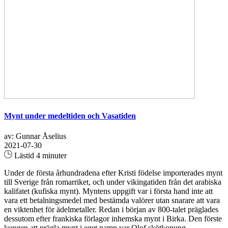
Mynt under medeltiden och Vasatiden
av: Gunnar Åselius
2021-07-30
Lästid 4 minuter
Under de första århundradena efter Kristi födelse importerades mynt
till Sverige från romarriket, och under vikingatiden från det arabiska
kalifatet (kufiska mynt). Myntens uppgift var i första hand inte att
vara ett betalningsmedel med bestämda valörer utan snarare att vara
en viktenhet för ädelmetaller. Redan i början av 800-talet präglades
dessutom efter frankiska förlagor inhemska mynt i Birka. Den förste
kungen att prägla mynt i eget namn var Olof skötkonung...