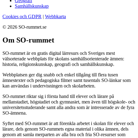
Geografi
Samhällskunskap
Cookies och GDPR
|
Webbkarta
© 2026 SO-rummet.se
Om SO-rummet
SO-rummet är en gratis digital lärresurs och Sveriges mest
välsorterade webbplats för skolans samhällsorienterade ämnen:
historia, religionskunskap, geografi och samhällskunskap.
Webbplatsen ger dig snabb och enkel tillgång till flera tusen
ämnestexter och pedagogiska filmer samt tusentals SO-länkar som
kan användas i undervisningen och skolarbeten.
SO-rummet riktar sig i första hand till elever och lärare på
mellanstadiet, högstadiet och gymnasiet, men även till högskole- och
universitetsstuderande samt alla andra som är intresserade av de fyra
SO-ämnena.
Syftet med SO-rummet är att förenkla arbetet i skolan för elever och
lärare, dels genom SO-rummets egna material i olika ämnen, dels
genom att samla merparten av alla bra och fria SO-resurser som