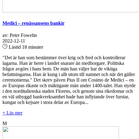
Medici – renässansens bankir
av: Peter Fowelin
2022-12-11
Lästid 18 minuter
"Det är han som bestämmer över krig och fred och kontrollerar
lagarna. Han är herre i landet snarare än medborgare. Politiska
frågor avgörs i hans hem. De män han väljer har de viktiga
befattningarna. Han är kung i allt utom till namnet och när det gäller
ceremonierna." Det skrev påven Pius II om Cosimo de Medici – en
av Europas rikaste och mäktigaste män under 1400-talet. Han styrde
i den norditalienska staden Florens, och genom sina rikedomar och
en väl utbyggd bankverksamhet hade han inflytande över furstar,
kungar och kejsare i stora delar av Europa...
+ Läs mer
M