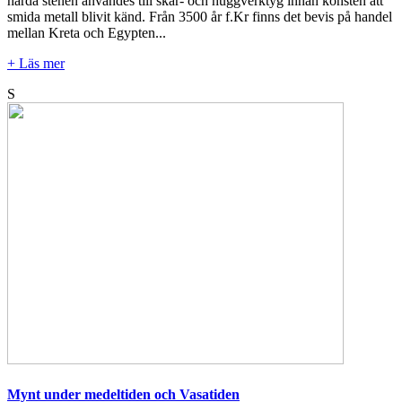
hårda stenen användes till skär- och huggverktyg innan konsten att
smida metall blivit känd. Från 3500 år f.Kr finns det bevis på handel
mellan Kreta och Egypten...
+ Läs mer
S
Mynt under medeltiden och Vasatiden