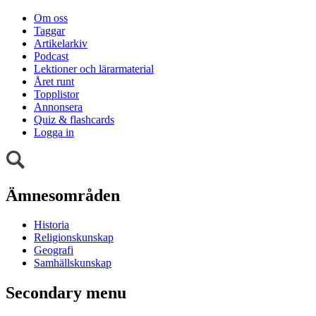
Om oss
Taggar
Artikelarkiv
Podcast
Lektioner och lärarmaterial
Året runt
Topplistor
Annonsera
Quiz & flashcards
Logga in
Ämnesområden
Historia
Religionskunskap
Geografi
Samhällskunskap
Secondary menu