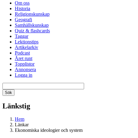
Om oss
Historia
Religionskunskap
Geografi
Samhällskunskap
Quiz & flashcards
Taggar
Lektionstips
Artikelarkiv
Podcast
Året runt
Topplistor
Annonsera
Logga in
Länkstig
Hem
Länkar
Ekonomiska ideologier och system