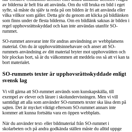
av bilderna är helt fria att använda. Om du vill bruka en bild i eget
syfte, så måste du själv ta reda på om bilden är fri att använda eller
vilka villkor som gäller. Detta gör du genom att klicka på bildlänken
som finns under de flesta bilderna. Om en bildlänk saknas är bilden i
regel upphovsrättsskyddad och kan inte användas utanför SO-
rummet.
SO-rummet ansvarar inte för andras användning av webbplatsens
material. Om du är upphovsrättsinnehavare och anser att SO-
rummets användning av ditt material bryter mot upphovsrätten och
bör plockas bort, så är du välkommen att meddela oss så att vi kan ta
bort materialet.
SO-rummets texter är upphovsrättsskyddade enligt
svensk lag
Vi vill gärna att SO-rummet används som kunskapskälla, till
exempel av elever och lärare i skolundervisningen. Men vi vill
samtidigt att alla som använder SO-rummets texter ska läsa dem på
sajten. Det är mycket viktigt eftersom SO-rummet annars inte
kommer att kunna fortsätta vara en öppen webbplats.
När du använder text- eller bildmaterial från SO-rummet i
skolarbeten och på andra godkända ställen måste du alltid uppge