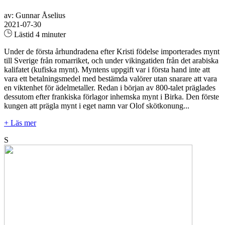
av: Gunnar Åselius
2021-07-30
Lästid 4 minuter
Under de första århundradena efter Kristi födelse importerades mynt
till Sverige från romarriket, och under vikingatiden från det arabiska
kalifatet (kufiska mynt). Myntens uppgift var i första hand inte att
vara ett betalningsmedel med bestämda valörer utan snarare att vara
en viktenhet för ädelmetaller. Redan i början av 800-talet präglades
dessutom efter frankiska förlagor inhemska mynt i Birka. Den förste
kungen att prägla mynt i eget namn var Olof skötkonung...
+ Läs mer
S