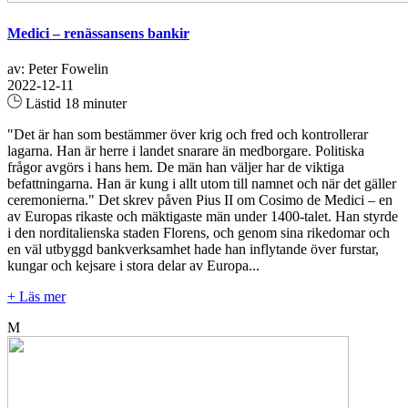
Medici – renässansens bankir
av: Peter Fowelin
2022-12-11
Lästid 18 minuter
"Det är han som bestämmer över krig och fred och kontrollerar
lagarna. Han är herre i landet snarare än medborgare. Politiska
frågor avgörs i hans hem. De män han väljer har de viktiga
befattningarna. Han är kung i allt utom till namnet och när det gäller
ceremonierna." Det skrev påven Pius II om Cosimo de Medici – en
av Europas rikaste och mäktigaste män under 1400-talet. Han styrde
i den norditalienska staden Florens, och genom sina rikedomar och
en väl utbyggd bankverksamhet hade han inflytande över furstar,
kungar och kejsare i stora delar av Europa...
+ Läs mer
M