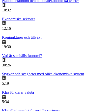
Nationalekonomi och nationalekonomiska teorier
10:32
Ekonomiska sektorer
12:16
Konjunkturer och tillväxt
19:30
Vad är samhällsekonomi?
30:26
Styrkor och svagheter med olika ekonomiska system
5:19
Klas förklarar valuta
5:34
Klas förklarar det finansiella systemet