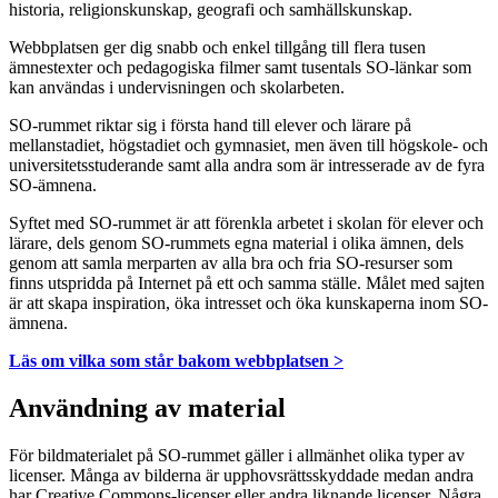
historia, religionskunskap, geografi och samhällskunskap.
Webbplatsen ger dig snabb och enkel tillgång till flera tusen
ämnestexter och pedagogiska filmer samt tusentals SO-länkar som
kan användas i undervisningen och skolarbeten.
SO-rummet riktar sig i första hand till elever och lärare på
mellanstadiet, högstadiet och gymnasiet, men även till högskole- och
universitetsstuderande samt alla andra som är intresserade av de fyra
SO-ämnena.
Syftet med SO-rummet är att förenkla arbetet i skolan för elever och
lärare, dels genom SO-rummets egna material i olika ämnen, dels
genom att samla merparten av alla bra och fria SO-resurser som
finns utspridda på Internet på ett och samma ställe. Målet med sajten
är att skapa inspiration, öka intresset och öka kunskaperna inom SO-
ämnena.
Läs om vilka som står bakom webbplatsen >
Användning av material
För bildmaterialet på SO-rummet gäller i allmänhet olika typer av
licenser. Många av bilderna är upphovsrättsskyddade medan andra
har Creative Commons-licenser eller andra liknande licenser. Några