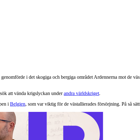
enomförde i det skogiga och bergiga området Ardennerna mot de västal
örsök att vända krigslyckan under
andra världskriget
.
pen i
Belgien
, som var viktig för de västallierades försörjning. På så sät