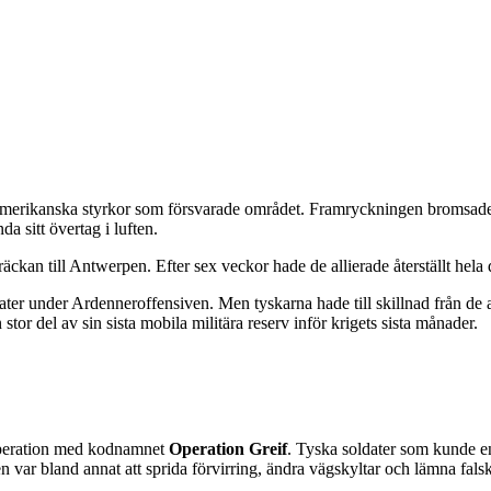
merikanska styrkor som försvarade området. Framryckningen bromsades 
 sitt övertag i luften.
äckan till Antwerpen. Efter sex veckor hade de allierade återställt hela 
er under Ardenneroffensiven. Men tyskarna hade till skillnad från de alli
tor del av sin sista mobila militära reserv inför krigets sista månader.
operation med kodnamnet
Operation Greif
. Tyska soldater som kunde e
n var bland annat att sprida förvirring, ändra vägskyltar och lämna fals