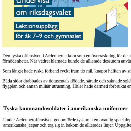
Den tyska offensiven i Ardennerna kom som en överraskning för de a
förnödenheter. När vädret klarnade kunde de allierade dessutom använda
Som längst hade tyska förband ryckt fram tio mil, knappt hälften av str
Båda sidor drabbades av tiotusentals dödade, sårade och saknade soldat
flygplan och annan militär utrustning. Hitler hade därmed förbrukat en s
Tyska kommandosoldater i amerikanska uniformer
Under Ardenneroffensiven genomförde tyskarna en ovanlig special
amerikanska jeepar och tog sig in bakom de allierades linjer. Uppgifte