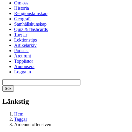
Om oss
Historia
Religionskunskap
Geografi
Samhällskunskap
Quiz & flashcards
Taggar
Lektionstips
Artikelarkiv
Podcast
Året runt
Topplistor
Annonsera
Logga in
Länkstig
Hem
Taggar
Ardenneroffensiven