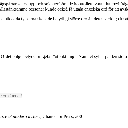
spärrar sattes upp och soldater började kontrollera varandra med frågo
Misstänksamma personer kunde också få uttala engelska ord för att avslö
de utklädda tyskarna skapade betydligt större oro än deras verkliga in
. Ordet bulge betyder ungefär ”utbuktning”. Namnet syftar på den stora
lar om ämnet!
ourse of modern history
, Chancellor Press, 2001