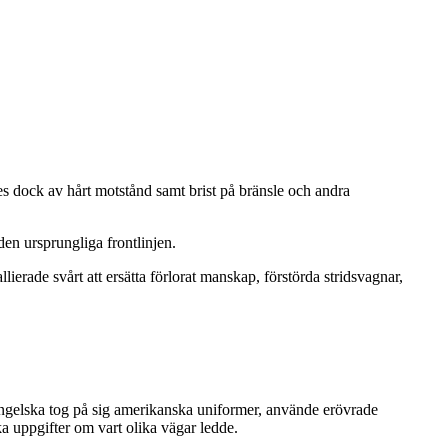
dock av hårt motstånd samt brist på bränsle och andra
den ursprungliga frontlinjen.
erade svårt att ersätta förlorat manskap, förstörda stridsvagnar,
ngelska tog på sig amerikanska uniformer, använde erövrade
ka uppgifter om vart olika vägar ledde.