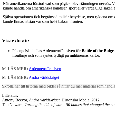
När amerikanerna förstod vad som pågick blev stämningen nervös. Väg
kunde handla om amerikanska kändisar, sport eller vardagliga saker. 
Själva operationen fick begränsad militär betydelse, men ryktena om 
kunde finnas nästan var som helst bakom fronten.
Visste du att:
På engelska kallas Ardenneroffensiven för
Battle of the Bulge
frontlinje och som syntes tydligt på militärernas kartor.
M
LÄS MER:
Ardenneroffensiven
M
LÄS MER:
Andra världskriget
Skrolla ner till listorna med bilder så hittar du mer material som hand
Litteratur:
Antony Beevor,
Andra världskriget
, Historiska Media, 2012
Tim Newark,
Turning the tide of war – 50 battles that changed the c