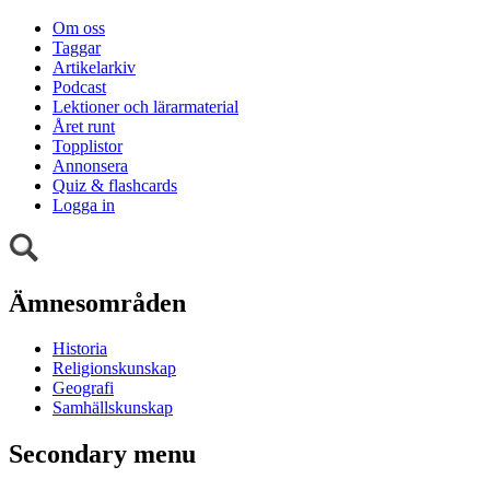
Om oss
Taggar
Artikelarkiv
Podcast
Lektioner och lärarmaterial
Året runt
Topplistor
Annonsera
Quiz & flashcards
Logga in
Ämnesområden
Historia
Religionskunskap
Geografi
Samhällskunskap
Secondary menu