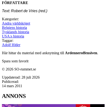
FÖRFATTARE
Text: Robert de Vries (red.)
Kategorier:
Andra världskriget
Belgiens historia
Tysklands historia
USA:s historia
Taggar:
Adolf Hitler
Här hittar du material med anknytning till
Ardenneroffensiven
.
Spara som favorit
© 2026 SO-rummet.se
Uppdaterad:
28 juli 2026
Publicerad:
14 mars 2011
ANNONS