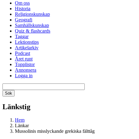
Om oss
Historia
Religionskunskap
Geografi
Samhällskunskap
Quiz & flashcards
Taggar
Lektionstips
Artikelarkiv
Podcast
Året runt
Topplistor
Annonsera
Logga in
Länkstig
Hem
Länkar
Mussolinis misslyckande grekiska fälttåg