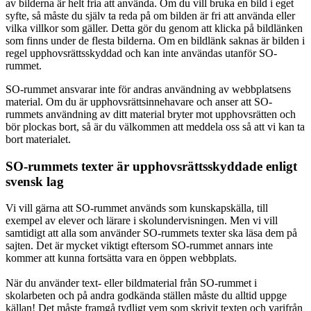
av bilderna är helt fria att använda. Om du vill bruka en bild i eget
syfte, så måste du själv ta reda på om bilden är fri att använda eller
vilka villkor som gäller. Detta gör du genom att klicka på bildlänken
som finns under de flesta bilderna. Om en bildlänk saknas är bilden i
regel upphovsrättsskyddad och kan inte användas utanför SO-
rummet.
SO-rummet ansvarar inte för andras användning av webbplatsens
material. Om du är upphovsrättsinnehavare och anser att SO-
rummets användning av ditt material bryter mot upphovsrätten och
bör plockas bort, så är du välkommen att meddela oss så att vi kan ta
bort materialet.
SO-rummets texter är upphovsrättsskyddade enligt
svensk lag
Vi vill gärna att SO-rummet används som kunskapskälla, till
exempel av elever och lärare i skolundervisningen. Men vi vill
samtidigt att alla som använder SO-rummets texter ska läsa dem på
sajten. Det är mycket viktigt eftersom SO-rummet annars inte
kommer att kunna fortsätta vara en öppen webbplats.
När du använder text- eller bildmaterial från SO-rummet i
skolarbeten och på andra godkända ställen måste du alltid uppge
källan! Det måste framgå tydligt vem som skrivit texten och varifrån