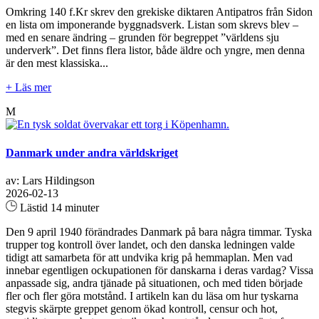
Omkring 140 f.Kr skrev den grekiske diktaren Antipatros från Sidon
en lista om imponerande byggnadsverk. Listan som skrevs blev –
med en senare ändring – grunden för begreppet ”världens sju
underverk”. Det finns flera listor, både äldre och yngre, men denna
är den mest klassiska...
+ Läs mer
M
Danmark under andra världskriget
av: Lars Hildingson
2026-02-13
Lästid 14 minuter
Den 9 april 1940 förändrades Danmark på bara några timmar. Tyska
trupper tog kontroll över landet, och den danska ledningen valde
tidigt att samarbeta för att undvika krig på hemmaplan. Men vad
innebar egentligen ockupationen för danskarna i deras vardag? Vissa
anpassade sig, andra tjänade på situationen, och med tiden började
fler och fler göra motstånd. I artikeln kan du läsa om hur tyskarna
stegvis skärpte greppet genom ökad kontroll, censur och hot,