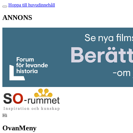
Hoppa till huvudinnehåll
ANNONS
Hi
OvanMeny