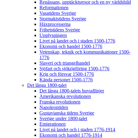
Renässans, upptäcktsresor och en ny världsbild
Reformationen
Vasatidens Sverige
Stormaktstidens Sverige
Häxprocesserna
Frihetstidens Sverige
Upplysningen
Livet på landet och i staden 1500-1776
Ekonomi och handel 1500-1776
Vetenskap, teknik och kommunikationer 1500-
1776
Slaveri och triangelhandel
Sjöfart och sjökrigföring 1500-1776
Krig och försvar 1500-1776
Kända personer 1500-1776
Det långa 1800-talet
Det långa 1800-talets huvudlinjer
Amerikanska revolutionen
Franska revolutionen
Napoleontiden
Gustavianska tidens Sverige
Sverige under 1800-talet
Emigrationen
Livet på landet och i staden 1776-1914
Ekonomi och handel 1776-1914