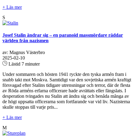
+ Läs mer
S
Josef Stalin ändrar sig – en paranoid massmördare räddar
världen från nazismen
av: Magnus Västerbro
2025-02-10
Lästid 7 minuter
Under sommaren och hösten 1941 ryckte den tyska armén fram i
snabb takt mot Moskva. Samtidigt var den sovjetiska armén kraftigt
försvagad efter Stalins tidigare utrensningar och terror, där de flesta
av Röda arméns erfarna officerare hade avrättats eller fängslats. I
desperation tvingades nu Stalin att ändra sig och benåda många av
de högt uppsatta officerarna som fortfarande var vid liv. Nazisterna
skulle stoppas till varje pris...
+ Läs mer
M