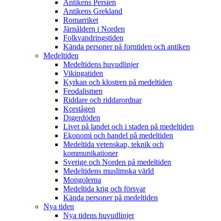
Antikens Persien
Antikens Grekland
Romarriket
Järnåldern i Norden
Folkvandringstiden
Kända personer på forntiden och antiken
Medeltiden
Medeltidens huvudlinjer
Vikingatiden
Kyrkan och klostren på medeltiden
Feodalismen
Riddare och riddarordnar
Korstågen
Digerdöden
Livet på landet och i staden på medeltiden
Ekonomi och handel på medeltiden
Medeltida vetenskap, teknik och
kommunikationer
Sverige och Norden på medeltiden
Medeltidens muslimska värld
Mongolerna
Medeltida krig och försvar
Kända personer på medeltiden
Nya tiden
Nya tidens huvudlinjer