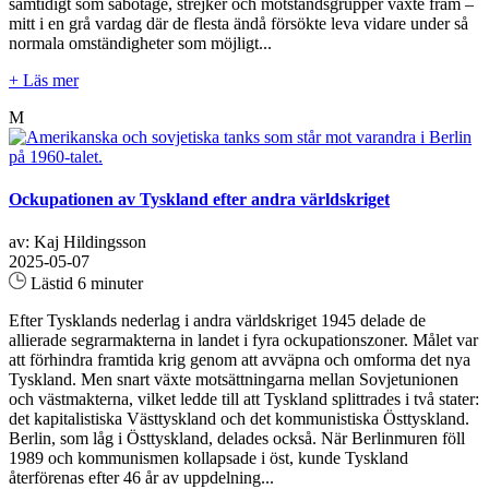
samtidigt som sabotage, strejker och motståndsgrupper växte fram –
mitt i en grå vardag där de flesta ändå försökte leva vidare under så
normala omständigheter som möjligt...
+ Läs mer
M
Ockupationen av Tyskland efter andra världskriget
av: Kaj Hildingsson
2025-05-07
Lästid 6 minuter
Efter Tysklands nederlag i andra världskriget 1945 delade de
allierade segrarmakterna in landet i fyra ockupationszoner. Målet var
att förhindra framtida krig genom att avväpna och omforma det nya
Tyskland. Men snart växte motsättningarna mellan Sovjetunionen
och västmakterna, vilket ledde till att Tyskland splittrades i två stater:
det kapitalistiska Västtyskland och det kommunistiska Östtyskland.
Berlin, som låg i Östtyskland, delades också. När Berlinmuren föll
1989 och kommunismen kollapsade i öst, kunde Tyskland
återförenas efter 46 år av uppdelning...