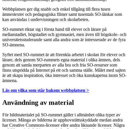
Webbplatsen ger dig snabb och enkel tillgång till flera tusen
ämnestexter och pedagogiska filmer samt tusentals SO-länkar som
kan användas i undervisningen och skolarbeten.
SO-rummet riktar sig i första hand till elever och lärare på
mellanstadiet, högstadiet och gymnasiet, men även till högskole- och
universitetsstuderande samt alla andra som är intresserade av de fyra
SO-ämnena.
Syftet med SO-rummet är att förenkla arbetet i skolan för elever och
lärare, dels genom SO-rummets egna material i olika ämnen, dels
genom att samla merparten av alla bra och fria SO-resurser som
finns utspridda på Internet på ett och samma ställe. Målet med sajten
är att skapa inspiration, öka intresset och öka kunskaperna inom SO-
ämnena.
Läs om vilka som står bakom webbplatsen >
Användning av material
För bildmaterialet på SO-rummet gäller i allmänhet olika typer av
licenser. Många av bilderna är upphovsrättsskyddade medan andra
har Creative Commons-licenser eller andra liknande licenser. Några