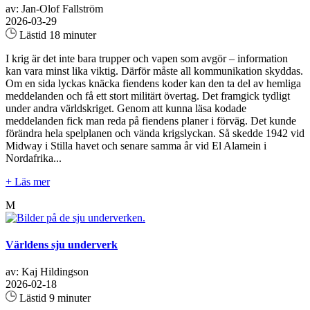
av: Jan-Olof Fallström
2026-03-29
Lästid 18 minuter
I krig är det inte bara trupper och vapen som avgör – information
kan vara minst lika viktig. Därför måste all kommunikation skyddas.
Om en sida lyckas knäcka fiendens koder kan den ta del av hemliga
meddelanden och få ett stort militärt övertag. Det framgick tydligt
under andra världskriget. Genom att kunna läsa kodade
meddelanden fick man reda på fiendens planer i förväg. Det kunde
förändra hela spelplanen och vända krigslyckan. Så skedde 1942 vid
Midway i Stilla havet och senare samma år vid El Alamein i
Nordafrika...
+ Läs mer
M
Världens sju underverk
av: Kaj Hildingson
2026-02-18
Lästid 9 minuter