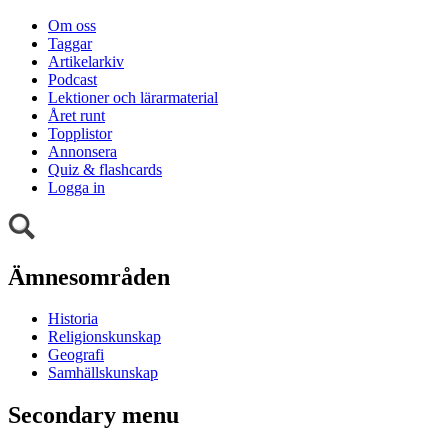
Om oss
Taggar
Artikelarkiv
Podcast
Lektioner och lärarmaterial
Året runt
Topplistor
Annonsera
Quiz & flashcards
Logga in
Ämnesområden
Historia
Religionskunskap
Geografi
Samhällskunskap
Secondary menu