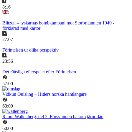
8:16
Blitzen – tyskarnas bombkampanj mot Storbritannien 1940 -
förklarad med kartor
27:07
Förintelsen ur olika perspektiv
23:56
Det rättsliga efterspelet efter Förintelsen
57:00
Vidkun Quisling – Hitlers norska hantlangare
63:00
Raoul Wallenberg, del 2: Försvunnen bakom järnridån
60:00