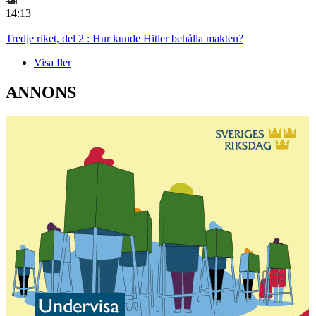
14:13
Tredje riket, del 2 : Hur kunde Hitler behålla makten?
Visa fler
ANNONS