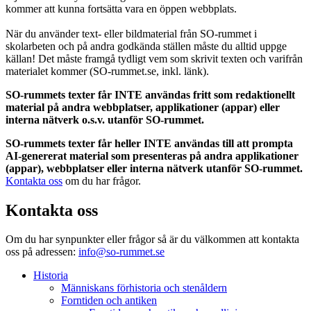
kommer att kunna fortsätta vara en öppen webbplats.
När du använder text- eller bildmaterial från SO-rummet i
skolarbeten och på andra godkända ställen måste du alltid uppge
källan! Det måste framgå tydligt vem som skrivit texten och varifrån
materialet kommer (SO-rummet.se, inkl. länk).
SO-rummets texter får INTE användas fritt som redaktionellt
material på andra webbplatser, applikationer (appar) eller
interna nätverk o.s.v. utanför SO-rummet.
SO-rummets texter får heller INTE användas till att prompta
AI-genererat material som presenteras på andra applikationer
(appar), webbplatser eller interna nätverk utanför SO-rummet.
Kontakta oss
om du har frågor.
Kontakta oss
Om du har synpunkter eller frågor så är du välkommen att kontakta
oss på adressen:
info@so-rummet.se
Historia
Människans förhistoria och stenåldern
Forntiden och antiken