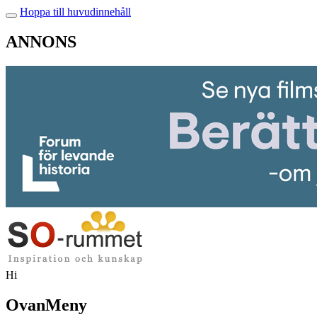
Hoppa till huvudinnehåll
ANNONS
Hi
OvanMeny