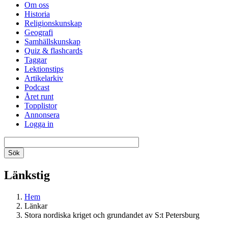
Om oss
Historia
Religionskunskap
Geografi
Samhällskunskap
Quiz & flashcards
Taggar
Lektionstips
Artikelarkiv
Podcast
Året runt
Topplistor
Annonsera
Logga in
Länkstig
Hem
Länkar
Stora nordiska kriget och grundandet av S:t Petersburg