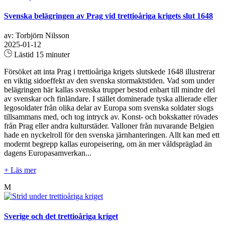
Svenska belägringen av Prag vid trettioåriga krigets slut 1648
av: Torbjörn Nilsson
2025-01-12
Lästid 15 minuter
Försöket att inta Prag i trettioåriga krigets slutskede 1648 illustrerar
en viktig sidoeffekt av den svenska stormaktstiden. Vad som under
belägringen här kallas svenska trupper bestod enbart till mindre del
av svenskar och finländare. I stället dominerade tyska allierade eller
legosoldater från olika delar av Europa som svenska soldater slogs
tillsammans med, och tog intryck av. Konst- och bokskatter rövades
från Prag eller andra kulturstäder. Valloner från nuvarande Belgien
hade en nyckelroll för den svenska järnhanteringen. Allt kan med ett
modernt begrepp kallas europeisering, om än mer våldspräglad än
dagens Europasamverkan...
+ Läs mer
M
Sverige och det trettioåriga kriget