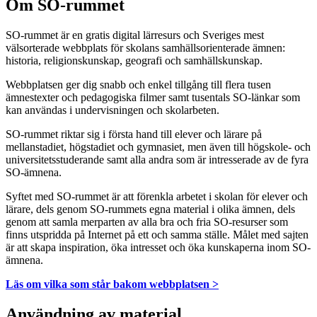
Om SO-rummet
SO-rummet är en gratis digital lärresurs och Sveriges mest
välsorterade webbplats för skolans samhällsorienterade ämnen:
historia, religionskunskap, geografi och samhällskunskap.
Webbplatsen ger dig snabb och enkel tillgång till flera tusen
ämnestexter och pedagogiska filmer samt tusentals SO-länkar som
kan användas i undervisningen och skolarbeten.
SO-rummet riktar sig i första hand till elever och lärare på
mellanstadiet, högstadiet och gymnasiet, men även till högskole- och
universitetsstuderande samt alla andra som är intresserade av de fyra
SO-ämnena.
Syftet med SO-rummet är att förenkla arbetet i skolan för elever och
lärare, dels genom SO-rummets egna material i olika ämnen, dels
genom att samla merparten av alla bra och fria SO-resurser som
finns utspridda på Internet på ett och samma ställe. Målet med sajten
är att skapa inspiration, öka intresset och öka kunskaperna inom SO-
ämnena.
Läs om vilka som står bakom webbplatsen >
Användning av material