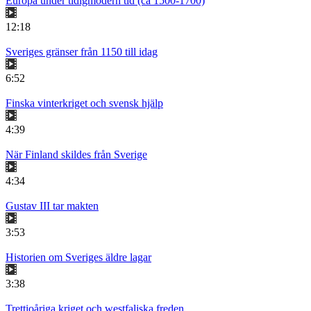
Europa under tidigmodern tid (ca 1500-1700)
12:18
Sveriges gränser från 1150 till idag
6:52
Finska vinterkriget och svensk hjälp
4:39
När Finland skildes från Sverige
4:34
Gustav III tar makten
3:53
Historien om Sveriges äldre lagar
3:38
Trettioåriga kriget och westfaliska freden