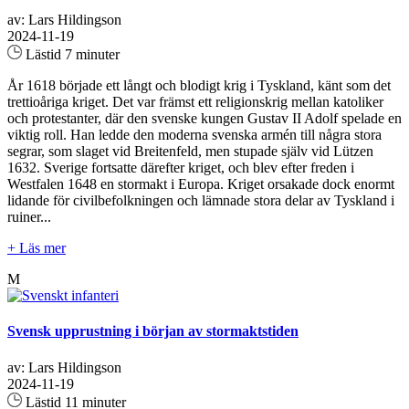
av: Lars Hildingson
2024-11-19
Lästid 7 minuter
År 1618 började ett långt och blodigt krig i Tyskland, känt som det
trettioåriga kriget. Det var främst ett religionskrig mellan katoliker
och protestanter, där den svenske kungen Gustav II Adolf spelade en
viktig roll. Han ledde den moderna svenska armén till några stora
segrar, som slaget vid Breitenfeld, men stupade själv vid Lützen
1632. Sverige fortsatte därefter kriget, och blev efter freden i
Westfalen 1648 en stormakt i Europa. Kriget orsakade dock enormt
lidande för civilbefolkningen och lämnade stora delar av Tyskland i
ruiner...
+ Läs mer
M
Svensk upprustning i början av stormaktstiden
av: Lars Hildingson
2024-11-19
Lästid 11 minuter