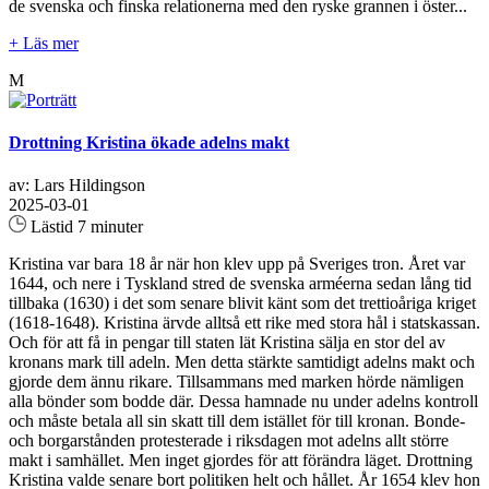
de svenska och finska relationerna med den ryske grannen i öster...
+ Läs mer
M
Drottning Kristina ökade adelns makt
av: Lars Hildingson
2025-03-01
Lästid 7 minuter
Kristina var bara 18 år när hon klev upp på Sveriges tron. Året var
1644, och nere i Tyskland stred de svenska arméerna sedan lång tid
tillbaka (1630) i det som senare blivit känt som det trettioåriga kriget
(1618-1648). Kristina ärvde alltså ett rike med stora hål i statskassan.
Och för att få in pengar till staten lät Kristina sälja en stor del av
kronans mark till adeln. Men detta stärkte samtidigt adelns makt och
gjorde dem ännu rikare. Tillsammans med marken hörde nämligen
alla bönder som bodde där. Dessa hamnade nu under adelns kontroll
och måste betala all sin skatt till dem istället för till kronan. Bonde-
och borgarstånden protesterade i riksdagen mot adelns allt större
makt i samhället. Men inget gjordes för att förändra läget. Drottning
Kristina valde senare bort politiken helt och hållet. År 1654 klev hon