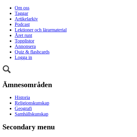
Om oss
Taggar
Artikelarkiv
Podcast
Lektioner och lärarmaterial
Året runt
Topplistor
Annonsera
Quiz & flashcards
Logga in
Ämnesområden
Historia
Religionskunskap
Geografi
Samhällskunskap
Secondary menu