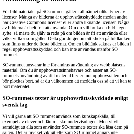
För bildmaterialet på SO-rummet gäller i allmänhet olika typer av
licenser. Många av bilderna är upphovsrättsskyddade medan andra
har Creative Commons-licenser eller andra liknande licenser. Några
av bilderna är helt fria att använda. Om du vill bruka en bild i eget
syfte, så måste du själv ta reda på om bilden är fri att använda eller
vilka villkor som gäller. Detta gör du genom att klicka på bildlänken
som finns under de flesta bilderna. Om en bildlänk saknas är bilden i
regel upphovsrättsskyddad och kan inte användas utanför SO-
rummet.
SO-rummet ansvarar inte för andras användning av webbplatsens
material. Om du är upphovsrättsinnehavare och anser att SO-
rummets användning av ditt material bryter mot upphovsrätten och
bör plockas bort, så är du välkommen att meddela oss så att vi kan ta
bort materialet.
SO-rummets texter är upphovsrättsskyddade enligt
svensk lag
Vi vill gärna att SO-rummet används som kunskapskälla, till
exempel av elever och lärare i skolundervisningen. Men vi vill
samtidigt att alla som använder SO-rummets texter ska läsa dem på
sajten. Det är mycket viktigt eftersom SO-rummet annars inte