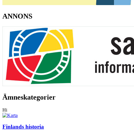
ANNONS
Ämneskategorier
Hi
Finlands historia