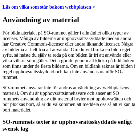
Läs om vilka som står bakom webbplatsen >
Användning av material
För bildmaterialet på SO-rummet gäller i allmänhet olika typer av
licenser. Många av bilderna är upphovsrättsskyddade medan andra
har Creative Commons-licenser eller andra liknande licenser. Några
av bilderna är helt fria att använda. Om du vill bruka en bild i eget
syfte, så måste du själv ta reda på om bilden är fri att använda eller
vilka villkor som gäller. Detta gör du genom att klicka på bildlänken
som finns under de flesta bilderna. Om en bildlänk saknas är bilden i
regel upphovsrättsskyddad och kan inte användas utanför SO-
rummet.
SO-rummet ansvarar inte för andras användning av webbplatsens
material. Om du är upphovsrättsinnehavare och anser att SO-
rummets användning av ditt material bryter mot upphovsrätten och
bör plockas bort, så är du välkommen att meddela oss så att vi kan ta
bort materialet.
SO-rummets texter är upphovsrättsskyddade enligt
svensk lag