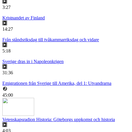
3:27
Kristnandet av Finland
14:27
Från ståndsriksdag till tvåkammarriksdag och vidare
5:18
Sverige dras in i Napoleonkrigen
31:36
Emigrationen från Sverige till Amerika, del 1: Utvandrarna
45:00
Vetenskapsradion Historia: Göteborgs uppkomst och historia
4:03