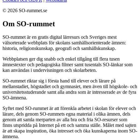
© 2026 SO-rummet.se
Om SO-rummet
SO-rummet är en gratis digital lärresurs och Sveriges mest
välsorterade webbplats för skolans samhällsorienterade ämnen:
historia, religionskunskap, geografi och samhällskunskap.
Webbplatsen ger dig snabb och enkel tillgång till flera tusen
ämnestexter och pedagogiska filmer samt tusentals SO-länkar som
kan användas i undervisningen och skolarbeten.
SO-rummet riktar sig i första hand till elever och lärare på
mellanstadiet, högstadiet och gymnasiet, men även till högskole- och
universitetsstuderande samt alla andra som är intresserade av de fyra
SO-ämnena.
Syftet med SO-rummet är att förenkla arbetet i skolan för elever och
lärare, dels genom SO-rummets egna material i olika ämnen, dels
genom att samla merparten av alla bra och fria SO-resurser som
finns utspridda på Internet på ett och samma ställe. Målet med sajten
är att skapa inspiration, öka intresset och öka kunskaperna inom SO-
ämnena.