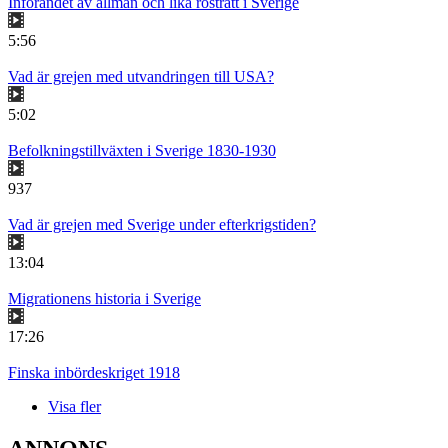
Införandet av allmän och lika rösträtt i Sverige
5:56
Vad är grejen med utvandringen till USA?
5:02
Befolkningstillväxten i Sverige 1830-1930
937
Vad är grejen med Sverige under efterkrigstiden?
13:04
Migrationens historia i Sverige
17:26
Finska inbördeskriget 1918
Visa fler