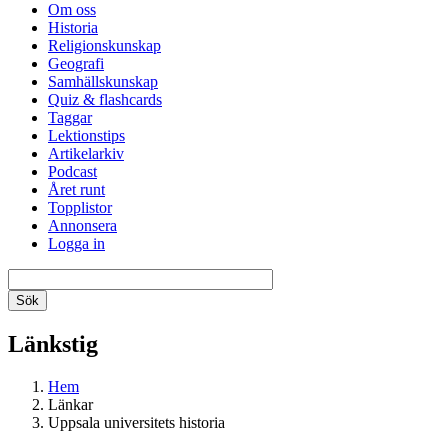
Om oss
Historia
Religionskunskap
Geografi
Samhällskunskap
Quiz & flashcards
Taggar
Lektionstips
Artikelarkiv
Podcast
Året runt
Topplistor
Annonsera
Logga in
Länkstig
Hem
Länkar
Uppsala universitets historia