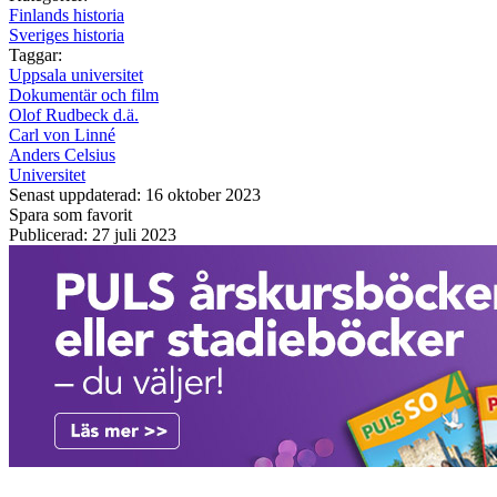
Finlands historia
Sveriges historia
Taggar:
Uppsala universitet
Dokumentär och film
Olof Rudbeck d.ä.
Carl von Linné
Anders Celsius
Universitet
Senast uppdaterad: 16 oktober 2023
Spara som favorit
Publicerad: 27 juli 2023