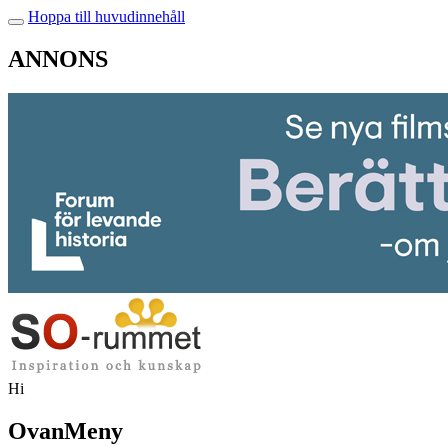
Hoppa till huvudinnehåll
ANNONS
Hi
OvanMeny