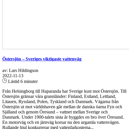
Östersjön – Sveriges viktigaste vattenväg
av: Lars Hildingson
2022-11-13
Lästid 6 minuter
Från Helsingborg till Haparanda har Sverige kust mot Östersjön. Till
Östersjön gränsar våra grannländer: Finland, Estland, Lettland,
Litauen, Ryssland, Polen, Tyskland och Danmark. Vägarna från
Östersjön ut mot världshaven går mellan de danska öarna Fyn och
Själland och genom Öresund – vattnet mellan Sverige och
Danmark. Under 1900-talets sista år byggdes en bro över Öresund.
En motorväg och en järnväg korsar nu den urgamla vattenvägen.
Rullande hjul konkurrerar med vattenfarkosterna...