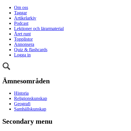
Om oss
Taggar
Artikelarkiv
Podcast
Lektioner och lärarmaterial
Året runt
Topplistor
Annonsera
Quiz & flashcards
Logga in
Ämnesområden
Historia
Religionskunskap
Geografi
Samhällskunskap
Secondary menu