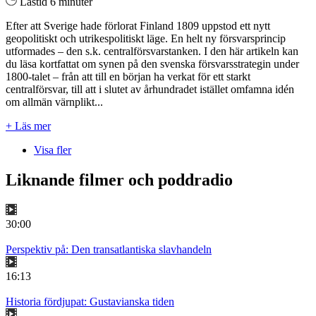
Lästid 6 minuter
Efter att Sverige hade förlorat Finland 1809 uppstod ett nytt
geopolitiskt och utrikespolitiskt läge. En helt ny försvarsprincip
utformades – den s.k. centralförsvarstanken. I den här artikeln kan
du läsa kortfattat om synen på den svenska försvarsstrategin under
1800-talet – från att till en början ha verkat för ett starkt
centralförsvar, till att i slutet av århundradet istället omfamna idén
om allmän värnplikt...
+ Läs mer
Visa fler
Liknande filmer och poddradio
30:00
Perspektiv på: Den transatlantiska slavhandeln
16:13
Historia fördjupat: Gustavianska tiden