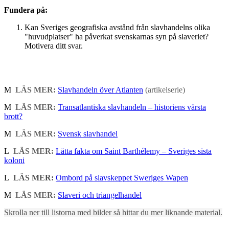
Fundera på:
Kan Sveriges geografiska avstånd från slavhandelns olika
"huvudplatser" ha påverkat svenskarnas syn på slaveriet?
Motivera ditt svar.
M
LÄS MER:
Slavhandeln över Atlanten
(artikelserie)
M
LÄS MER:
Transatlantiska slavhandeln – historiens värsta
brott?
M
LÄS MER:
Svensk slavhandel
L
LÄS MER:
Lätta fakta om Saint Barthélemy – Sveriges sista
koloni
L
LÄS MER:
Ombord på slavskeppet Sweriges Wapen
M
LÄS MER:
Slaveri och triangelhandel
Skrolla ner till listorna med bilder så hittar du mer liknande material.