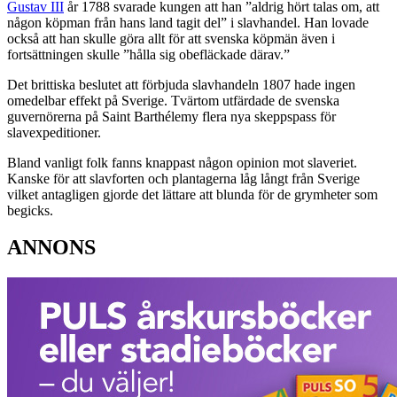
Gustav III
år 1788 svarade kungen att han ”aldrig hört talas om, att
någon köpman från hans land tagit del” i slavhandel. Han lovade
också att han skulle göra allt för att svenska köpmän även i
fortsättningen skulle ”hålla sig obefläckade därav.”
Det brittiska beslutet att förbjuda slavhandeln 1807 hade ingen
omedelbar effekt på Sverige. Tvärtom utfärdade de svenska
guvernörerna på Saint Barthélemy flera nya skeppspass för
slavexpeditioner.
Bland vanligt folk fanns knappast någon opinion mot slaveriet.
Kanske för att slavforten och plantagerna låg långt från Sverige
vilket antagligen gjorde det lättare att blunda för de grymheter som
begicks.
ANNONS