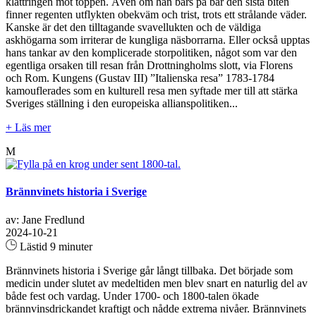
klättringen mot toppen. Även om han bärs på bår den sista biten
finner regenten utflykten obekväm och trist, trots ett strålande väder.
Kanske är det den tilltagande svavellukten och de väldiga
askhögarna som irriterar de kungliga näsborrarna. Eller också upptas
hans tankar av den komplicerade storpolitiken, något som var den
egentliga orsaken till resan från Drottningholms slott, via Florens
och Rom. Kungens (Gustav III) ”Italienska resa” 1783-1784
kamouflerades som en kulturell resa men syftade mer till att stärka
Sveriges ställning i den europeiska allianspolitiken...
+ Läs mer
M
Brännvinets historia i Sverige
av: Jane Fredlund
2024-10-21
Lästid 9 minuter
Brännvinets historia i Sverige går långt tillbaka. Det började som
medicin under slutet av medeltiden men blev snart en naturlig del av
både fest och vardag. Under 1700- och 1800-talen ökade
brännvinsdrickandet kraftigt och nådde extrema nivåer. Brännvinets