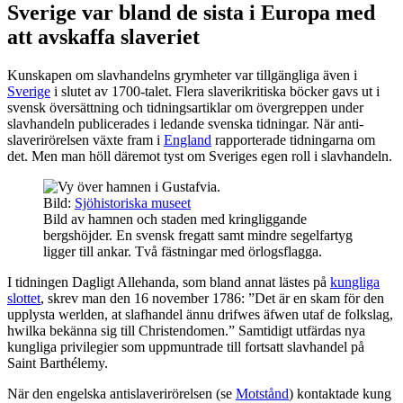
Sverige var bland de sista i Europa med
att avskaffa slaveriet
Kunskapen om slavhandelns grymheter var tillgängliga även i
Sverige
i slutet av 1700-talet. Flera slaverikritiska böcker gavs ut i
svensk översättning och tidningsartiklar om övergreppen under
slavhandeln publicerades i ledande svenska tidningar. När anti-
slaverirörelsen växte fram i
England
rapporterade tidningarna om
det. Men man höll däremot tyst om Sveriges egen roll i slavhandeln.
Bild:
Sjöhistoriska museet
Bild av hamnen och staden med kringliggande
bergshöjder. En svensk fregatt samt mindre segelfartyg
ligger till ankar. Två fästningar med örlogsflagga.
I tidningen Dagligt Allehanda, som bland annat lästes på
kungliga
slottet
, skrev man den 16 november 1786: ”Det är en skam för den
upplysta werlden, at slafhandel ännu drifwes äfwen utaf de folkslag,
hwilka bekänna sig till Christendomen.” Samtidigt utfärdas nya
kungliga privilegier som uppmuntrade till fortsatt slavhandel på
Saint Barthélemy.
När den engelska antislaverirörelsen (se
Motstånd
) kontaktade kung