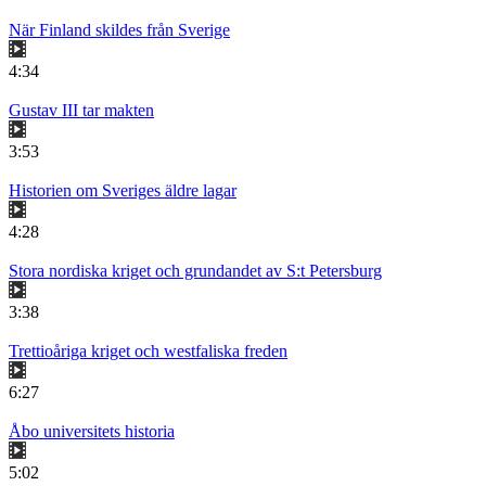
När Finland skildes från Sverige
4:34
Gustav III tar makten
3:53
Historien om Sveriges äldre lagar
4:28
Stora nordiska kriget och grundandet av S:t Petersburg
3:38
Trettioåriga kriget och westfaliska freden
6:27
Åbo universitets historia
5:02