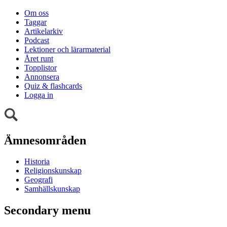
Om oss
Taggar
Artikelarkiv
Podcast
Lektioner och lärarmaterial
Året runt
Topplistor
Annonsera
Quiz & flashcards
Logga in
Ämnesområden
Historia
Religionskunskap
Geografi
Samhällskunskap
Secondary menu