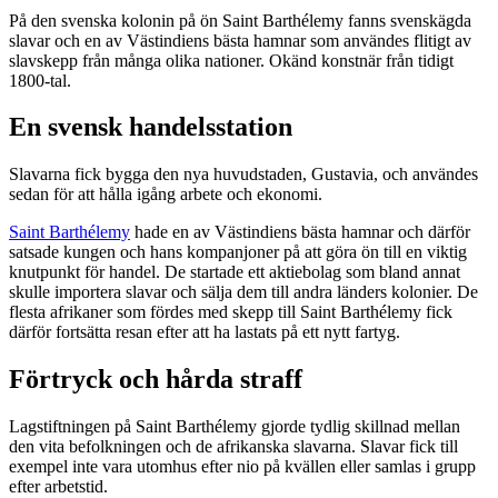
På den svenska kolonin på ön Saint Barthélemy fanns svenskägda
slavar och en av Västindiens bästa hamnar som användes flitigt av
slavskepp från många olika nationer. Okänd konstnär från tidigt
1800-tal.
En svensk handelsstation
Slavarna fick bygga den nya huvudstaden, Gustavia, och användes
sedan för att hålla igång arbete och ekonomi.
Saint Barthélemy
hade en av Västindiens bästa hamnar och därför
satsade kungen och hans kompanjoner på att göra ön till en viktig
knutpunkt för handel. De startade ett aktiebolag som bland annat
skulle importera slavar och sälja dem till andra länders kolonier. De
flesta afrikaner som fördes med skepp till Saint Barthélemy fick
därför fortsätta resan efter att ha lastats på ett nytt fartyg.
Förtryck och hårda straff
Lagstiftningen på Saint Barthélemy gjorde tydlig skillnad mellan
den vita befolkningen och de afrikanska slavarna. Slavar fick till
exempel inte vara utomhus efter nio på kvällen eller samlas i grupp
efter arbetstid.