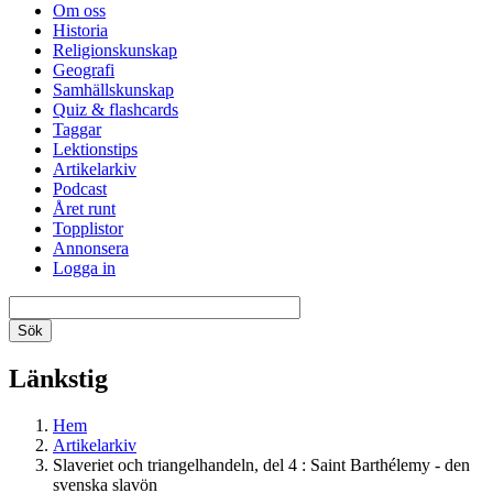
Om oss
Historia
Religionskunskap
Geografi
Samhällskunskap
Quiz & flashcards
Taggar
Lektionstips
Artikelarkiv
Podcast
Året runt
Topplistor
Annonsera
Logga in
Länkstig
Hem
Artikelarkiv
Slaveriet och triangelhandeln, del 4 : Saint Barthélemy - den
svenska slavön