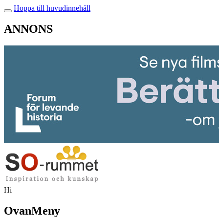
Hoppa till huvudinnehåll
ANNONS
Hi
OvanMeny