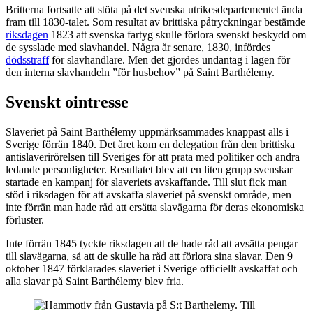
Britterna fortsatte att stöta på det svenska utrikesdepartementet ända
fram till 1830-talet. Som resultat av brittiska påtryckningar bestämde
riksdagen
1823 att svenska fartyg skulle förlora svenskt beskydd om
de sysslade med slavhandel. Några år senare, 1830, infördes
dödsstraff
för slavhandlare. Men det gjordes undantag i lagen för
den interna slavhandeln ”för husbehov” på Saint Barthélemy.
Svenskt ointresse
Slaveriet på Saint Barthélemy uppmärksammades knappast alls i
Sverige förrän 1840. Det året kom en delegation från den brittiska
antislaverirörelsen till Sveriges för att prata med politiker och andra
ledande personligheter. Resultatet blev att en liten grupp svenskar
startade en kampanj för slaveriets avskaffande. Till slut fick man
stöd i riksdagen för att avskaffa slaveriet på svenskt område, men
inte förrän man hade råd att ersätta slavägarna för deras ekonomiska
förluster.
Inte förrän 1845 tyckte riksdagen att de hade råd att avsätta pengar
till slavägarna, så att de skulle ha råd att förlora sina slavar. Den 9
oktober 1847 förklarades slaveriet i Sverige officiellt avskaffat och
alla slavar på Saint Barthélemy blev fria.