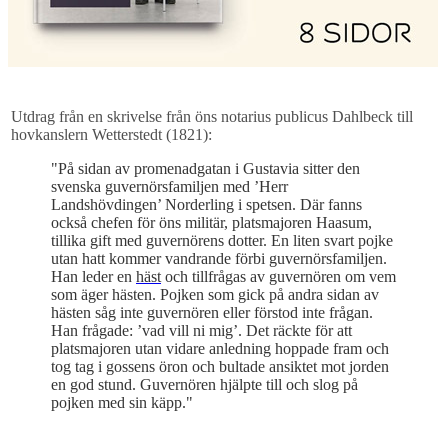
Utdrag från en skrivelse från öns notarius publicus Dahlbeck till
hovkanslern Wetterstedt (1821):
"På sidan av promenadgatan i Gustavia sitter den
svenska guvernörsfamiljen med ’Herr
Landshövdingen’ Norderling i spetsen. Där fanns
också chefen för öns militär, platsmajoren Haasum,
tillika gift med guvernörens dotter. En liten svart pojke
utan hatt kommer vandrande förbi guvernörsfamiljen.
Han leder en
häst
och tillfrågas av guvernören om vem
som äger hästen. Pojken som gick på andra sidan av
hästen såg inte guvernören eller förstod inte frågan.
Han frågade: ’vad vill ni mig’. Det räckte för att
platsmajoren utan vidare anledning hoppade fram och
tog tag i gossens öron och bultade ansiktet mot jorden
en god stund. Guvernören hjälpte till och slog på
pojken med sin käpp."