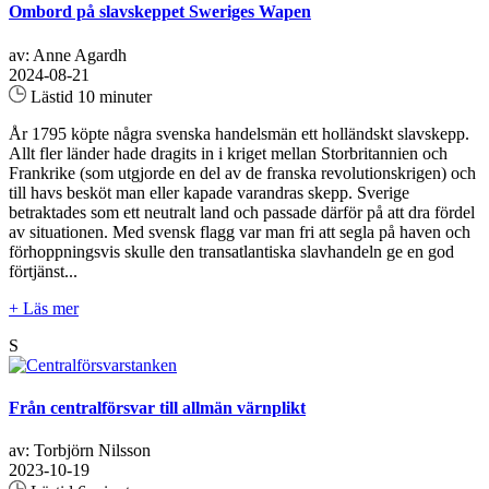
Ombord på slavskeppet Sweriges Wapen
av: Anne Agardh
2024-08-21
Lästid 10 minuter
År 1795 köpte några svenska handelsmän ett holländskt slavskepp.
Allt fler länder hade dragits in i kriget mellan Storbritannien och
Frankrike (som utgjorde en del av de franska revolutionskrigen) och
till havs besköt man eller kapade varandras skepp. Sverige
betraktades som ett neutralt land och passade därför på att dra fördel
av situationen. Med svensk flagg var man fri att segla på haven och
förhoppningsvis skulle den transatlantiska slavhandeln ge en god
förtjänst...
+ Läs mer
S
Från centralförsvar till allmän värnplikt
av: Torbjörn Nilsson
2023-10-19