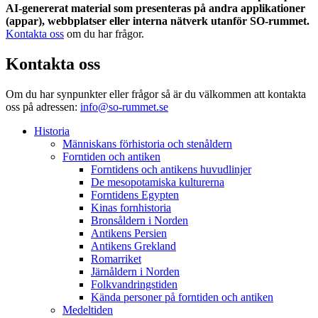
AI-genererat material som presenteras på andra applikationer
(appar), webbplatser eller interna nätverk utanför SO-rummet.
Kontakta oss
om du har frågor.
Kontakta oss
Om du har synpunkter eller frågor så är du välkommen att kontakta
oss på adressen:
info@so-rummet.se
Historia
Människans förhistoria och stenåldern
Forntiden och antiken
Forntidens och antikens huvudlinjer
De mesopotamiska kulturerna
Forntidens Egypten
Kinas fornhistoria
Bronsåldern i Norden
Antikens Persien
Antikens Grekland
Romarriket
Järnåldern i Norden
Folkvandringstiden
Kända personer på forntiden och antiken
Medeltiden