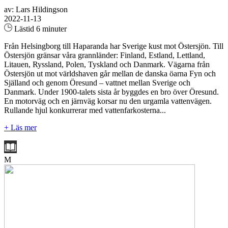
av: Lars Hildingson
2022-11-13
Lästid 6 minuter
Från Helsingborg till Haparanda har Sverige kust mot Östersjön. Till
Östersjön gränsar våra grannländer: Finland, Estland, Lettland,
Litauen, Ryssland, Polen, Tyskland och Danmark. Vägarna från
Östersjön ut mot världshaven går mellan de danska öarna Fyn och
Själland och genom Öresund – vattnet mellan Sverige och
Danmark. Under 1900-talets sista år byggdes en bro över Öresund.
En motorväg och en järnväg korsar nu den urgamla vattenvägen.
Rullande hjul konkurrerar med vattenfarkosterna...
+ Läs mer
M