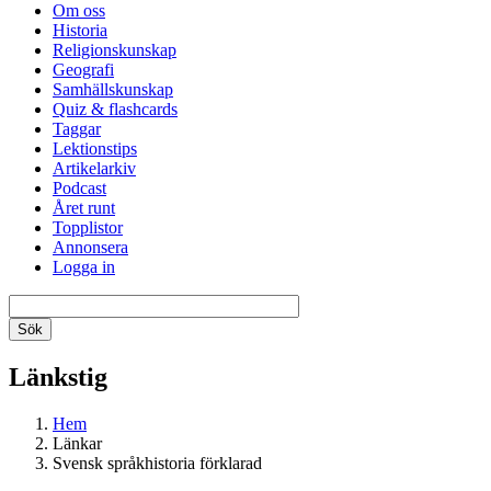
Om oss
Historia
Religionskunskap
Geografi
Samhällskunskap
Quiz & flashcards
Taggar
Lektionstips
Artikelarkiv
Podcast
Året runt
Topplistor
Annonsera
Logga in
Länkstig
Hem
Länkar
Svensk språkhistoria förklarad