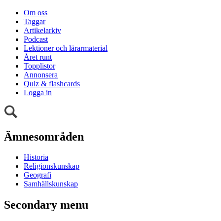
Om oss
Taggar
Artikelarkiv
Podcast
Lektioner och lärarmaterial
Året runt
Topplistor
Annonsera
Quiz & flashcards
Logga in
Ämnesområden
Historia
Religionskunskap
Geografi
Samhällskunskap
Secondary menu