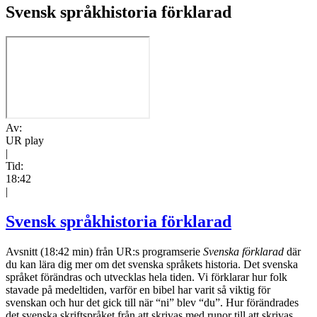
Svensk språkhistoria förklarad
Av:
UR play
|
Tid:
18:42
|
Svensk språkhistoria förklarad
Avsnitt (18:42 min) från UR:s programserie
Svenska förklarad
där
du kan lära dig mer om det svenska språkets historia. Det svenska
språket förändras och utvecklas hela tiden. Vi förklarar hur folk
stavade på medeltiden, varför en bibel har varit så viktig för
svenskan och hur det gick till när “ni” blev “du”. Hur förändrades
det svenska skriftspråket från att skrivas med runor till att skrivas