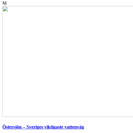
M
Östersjön – Sveriges viktigaste vattenväg