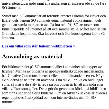
universitetsstuderande samt alla andra som är intresserade av de fyra
SO-ämnena.
Syftet med SO-rummet är att förenkla arbetet i skolan för elever och
lärare, dels genom SO-rummets egna material i olika ämnen, dels
genom att samla merparten av alla bra och fria SO-resurser som
finns utspridda på Internet på ett och samma ställe. Målet med sajten
är att skapa inspiration, öka intresset och öka kunskaperna inom SO-
ämnena.
Läs om vilka som står bakom webbplatsen >
Användning av material
För bildmaterialet på SO-rummet gäller i allmänhet olika typer av
licenser. Många av bilderna är upphovsrättsskyddade medan andra
har Creative Commons-licenser eller andra liknande licenser. Några
av bilderna är helt fria att använda. Om du vill bruka en bild i eget
syfte, så måste du själv ta reda på om bilden är fri att använda eller
vilka villkor som gäller. Detta gör du genom att klicka på bildlänken
som finns under de flesta bilderna. Om en bildlänk saknas är bilden i
regel upphovsrättsskyddad och kan inte användas utanför SO-
rummet.