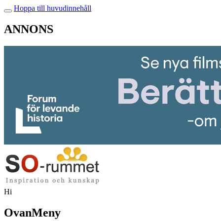
Hoppa till huvudinnehåll
ANNONS
Hi
OvanMeny