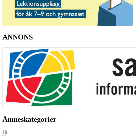
ANNONS
Ämneskategorier
Hi