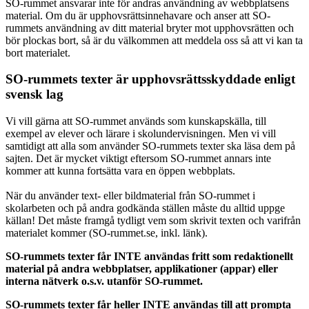
SO-rummet ansvarar inte för andras användning av webbplatsens
material. Om du är upphovsrättsinnehavare och anser att SO-
rummets användning av ditt material bryter mot upphovsrätten och
bör plockas bort, så är du välkommen att meddela oss så att vi kan ta
bort materialet.
SO-rummets texter är upphovsrättsskyddade enligt
svensk lag
Vi vill gärna att SO-rummet används som kunskapskälla, till
exempel av elever och lärare i skolundervisningen. Men vi vill
samtidigt att alla som använder SO-rummets texter ska läsa dem på
sajten. Det är mycket viktigt eftersom SO-rummet annars inte
kommer att kunna fortsätta vara en öppen webbplats.
När du använder text- eller bildmaterial från SO-rummet i
skolarbeten och på andra godkända ställen måste du alltid uppge
källan! Det måste framgå tydligt vem som skrivit texten och varifrån
materialet kommer (SO-rummet.se, inkl. länk).
SO-rummets texter får INTE användas fritt som redaktionellt
material på andra webbplatser, applikationer (appar) eller
interna nätverk o.s.v. utanför SO-rummet.
SO-rummets texter får heller INTE användas till att prompta