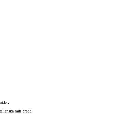
uider:
talienska mils bredd.