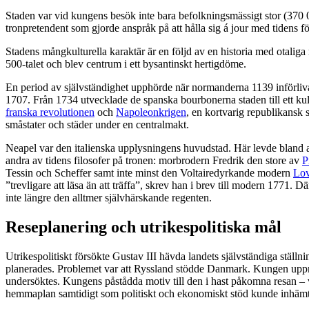
Staden var vid kungens besök inte bara befolkningsmässigt stor (370 
tronpretendent som gjorde anspråk på att hålla sig á jour med tidens f
Stadens mångkulturella karaktär är en följd av en historia med otaliga
500-talet och blev centrum i ett bysantinskt hertigdöme.
En period av självständighet upphörde när normanderna 1139 införliva
1707. Från 1734 utvecklade de spanska bourbonerna staden till ett kult
franska revolutionen
och
Napoleonkrigen
, en kortvarig republikansk
småstater och städer under en centralmakt.
Neapel var den italienska upplysningens huvudstad. Här levde bland 
andra av tidens filosofer på tronen: morbrodern Fredrik den store av
P
Tessin och Scheffer samt inte minst den Voltairedyrkande modern
Lov
”trevligare att läsa än att träffa”, skrev han i brev till modern 1771.
inte längre den alltmer självhärskande regenten.
Reseplanering och utrikespolitiska mål
Utrikespolitiskt försökte Gustav III hävda landets självständiga ställ
planerades. Problemet var att Ryssland stödde Danmark. Kungen uppmuntr
undersöktes. Kungens påstådda motiv till den i hast påkomna resan – 
hemmaplan samtidigt som politiskt och ekonomiskt stöd kunde inhämt