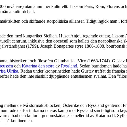
000 invånare) utan ännu mer kulturellt. Liksom Paris, Rom, Florens och
örnäma kulturdebatt.
 maktskiften och skiftande storpolitiska allianser. Tidigt ingick man i 
de den med kungariket Sicilien. Huset Anjou regerade ett tag, liksom 
urellt centrum, inklusive den operastil som kallats den neapolitanska s
 självständighet (1799), Joseph Bonapartes styre 1806-1808, bourbonsk 
annat historikern och filosofen Giambattista Vico (1668-1744). Gustav
reussen
och
Katarina den stora
av
Ryssland
. Sedan barndomen hade han 
isa Ulrika
. Redan under kronprinstiden hade Gustav träffat de franska fi
 Därefter hade den inte särskilt djupgående entusiasmen svalnat. Den ”fi
ning mellan de två stormaktsblocken, Österrike och Ryssland gentemot Fr
ade därför turkarna i deras kamp mot Ryssland samtidigt som kejsarinnan
varma bad och kultur – genomskådades emellertid av Katarina II. Syfte
as på kontinenten.