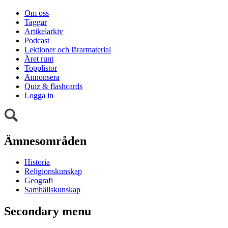
Om oss
Taggar
Artikelarkiv
Podcast
Lektioner och lärarmaterial
Året runt
Topplistor
Annonsera
Quiz & flashcards
Logga in
Ämnesområden
Historia
Religionskunskap
Geografi
Samhällskunskap
Secondary menu