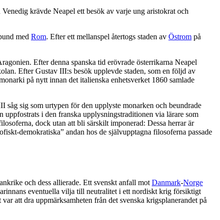
 Venedig krävde Neapel ett besök av varje ung aristokrat och
förbund med
Rom
. Efter ett mellanspel återtogs staden av
Östrom
på
Aragonien. Efter denna spanska tid erövrade österrikarna Neapel
kolan. Efter Gustav III:s besök upplevde staden, som en följd av
monarki på nytt innan det italienska enhetsverket 1860 samlade
 III såg sig som urtypen för den upplyste monarken och beundrade
uppfostrats i den franska upplysningstraditionen via lärare som
losoferna, dock utan att bli särskilt imponerad: Dessa herrar är
losofiskt-demokratiska” andan hos de självupptagna filosoferna passade
ankrike och dess allierade. Ett svenskt anfall mot
Danmark
-
Norge
s eventuella vilja till neutralitet i ett nordiskt krig försiktigt
t var att dra uppmärksamheten från det svenska krigsplanerandet på