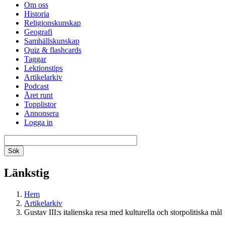
Om oss
Historia
Religionskunskap
Geografi
Samhällskunskap
Quiz & flashcards
Taggar
Lektionstips
Artikelarkiv
Podcast
Året runt
Topplistor
Annonsera
Logga in
Länkstig
Hem
Artikelarkiv
Gustav III:s italienska resa med kulturella och storpolitiska mål