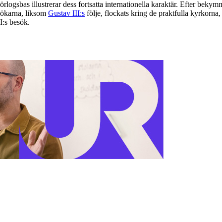
örlogsbas illustrerar dess fortsatta internationella karaktär. Efter b
sökarna, liksom
Gustav III:s
följe, flockats kring de praktfulla kyrkorn
I:s besök.