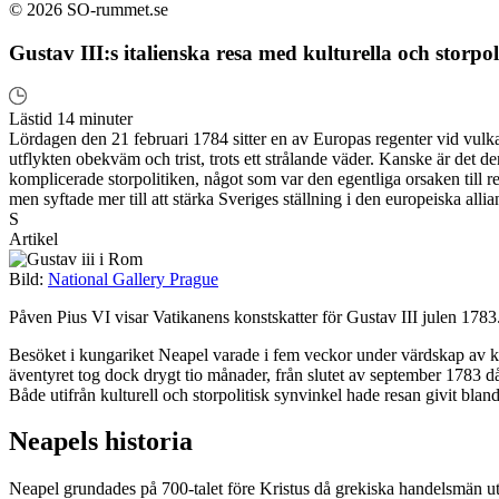
© 2026 SO-rummet.se
Gustav III:s italienska resa med kulturella och storpol
Lästid 14 minuter
Lördagen den 21 februari 1784 sitter en av Europas regenter vid vulka
utflykten obekväm och trist, trots ett strålande väder. Kanske är det 
komplicerade storpolitiken, något som var den egentliga orsaken till 
men syftade mer till att stärka Sveriges ställning i den europeiska allia
S
Artikel
Bild:
National Gallery Prague
Påven Pius VI visar Vatikanens konstskatter för Gustav III julen 1783
Besöket i kungariket Neapel varade i fem veckor under värdskap av kun
äventyret tog dock drygt tio månader, från slutet av september 1783 då
Både utifrån kulturell och storpolitisk synvinkel hade resan givit bland
Neapels historia
Neapel grundades på 700-talet före Kristus då grekiska handelsmän ut