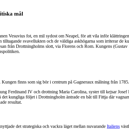
itiska mål
nen Vesuvius fot, en mil sydost om Neapel, för att vila inför klättring
den tilltagande svavellukten och de väldiga askhögarna som irriterar de 
resan från Drottningholms slott, via Florens och Rom. Kungens (Gustav 
nspolitiken.
. Kungen finns som sig bör i centrum på Gagneraux målning från 1785. T
g Ferdinand IV och drottning Maria Carolina, syster till kejsar Josef 
 det kungliga följet i Drottningholm äntrade en båt till Fittja där vagn
ade resultat.
nyttjade det strategiska och vackra läget mellan nuvarande
Italiens
väst