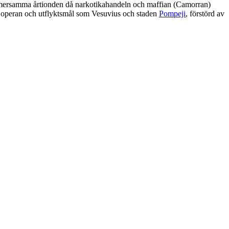
ekymmersamma årtionden då narkotikahandeln och maffian (Camorran)
a, operan och utflyktsmål som Vesuvius och staden
Pompeji
, förstörd av