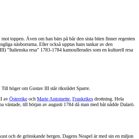
en mot toppen. Även om han bärs på bår den sista biten finner regenten
kungliga näsborrarna. Eller också upptas hans tankar av den
III) ”Italienska resa” 1783-1784 kamouflerades som en kulturell resa
ill höger om Gustav III står riksrådet Sparre.
II av
Österrike
och
Marie Antoinette
,
Frankrikes
drottning. Hela
arna väntade, till början av augusti 1784 då man med båt nådde Dalarö.
kust och de grönskande bergen. Dagens Neapel är med sin en miljon