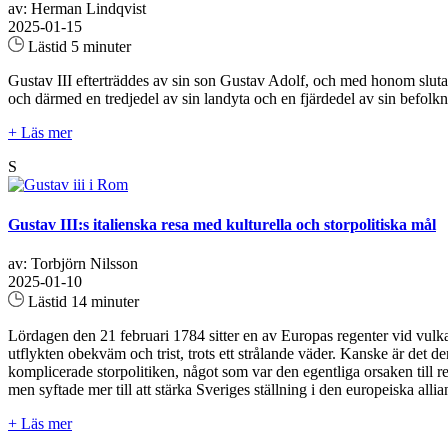
av: Herman Lindqvist
2025-01-15
Lästid 5 minuter
Gustav III efterträddes av sin son Gustav Adolf, och med honom slutar 
och därmed en tredjedel av sin landyta och en fjärdedel av sin befolkni
+ Läs mer
S
Gustav III:s italienska resa med kulturella och storpolitiska mål
av: Torbjörn Nilsson
2025-01-10
Lästid 14 minuter
Lördagen den 21 februari 1784 sitter en av Europas regenter vid vulka
utflykten obekväm och trist, trots ett strålande väder. Kanske är det 
komplicerade storpolitiken, något som var den egentliga orsaken till 
men syftade mer till att stärka Sveriges ställning i den europeiska allian
+ Läs mer