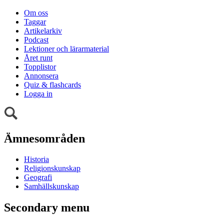
Om oss
Taggar
Artikelarkiv
Podcast
Lektioner och lärarmaterial
Året runt
Topplistor
Annonsera
Quiz & flashcards
Logga in
Ämnesområden
Historia
Religionskunskap
Geografi
Samhällskunskap
Secondary menu