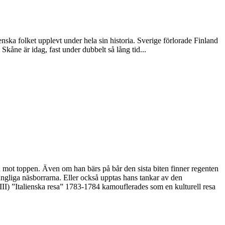
nska folket upplevt under hela sin historia. Sverige förlorade Finland
Skåne är idag, fast under dubbelt så lång tid...
en mot toppen. Även om han bärs på bår den sista biten finner regenten
kungliga näsborrarna. Eller också upptas hans tankar av den
III) ”Italienska resa” 1783-1784 kamouflerades som en kulturell resa