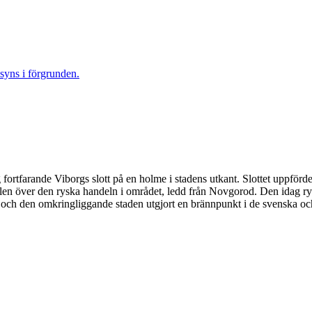
ig fortfarande Viborgs slott på en holme i stadens utkant. Slottet uppför
rollen över den ryska handeln i området, ledd från Novgorod. Den idag r
net och den omkringliggande staden utgjort en brännpunkt i de svenska oc