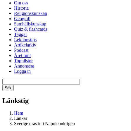
Om oss
Historia
Religionskunskap
Geografi
Samhällskunskap
Quiz & flashcards
Taggar
Lektionstips
Artikelarkiv
Podcast
Året runt
Topplistor
Annonsera
Logga in
Länkstig
Hem
Länkar
Sverige dras in i Napoleonkrigen