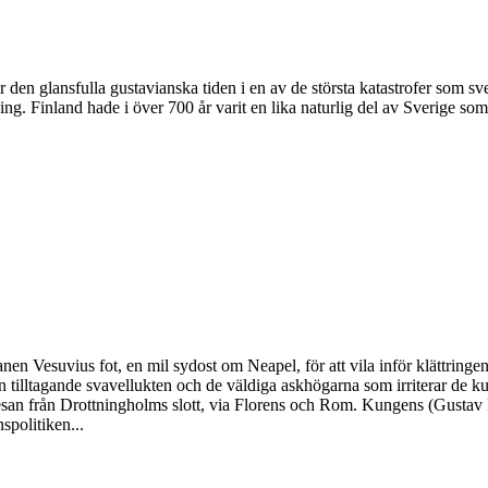
den glansfulla gustavianska tiden i en av de största katastrofer som sve
ng. Finland hade i över 700 år varit en lika naturlig del av Sverige som 
nen Vesuvius fot, en mil sydost om Neapel, för att vila inför klättring
den tilltagande svavellukten och de väldiga askhögarna som irriterar de 
resan från Drottningholms slott, via Florens och Rom. Kungens (Gustav 
spolitiken...