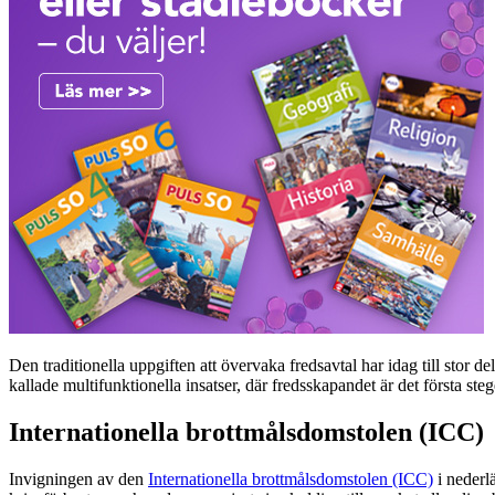
Den traditionella uppgiften att övervaka fredsavtal har idag till stor d
kallade multifunktionella insatser, där fredsskapandet är det första s
Internationella brottmålsdomstolen (ICC)
Invigningen av den
Internationella brottmålsdomstolen (ICC)
i nederl