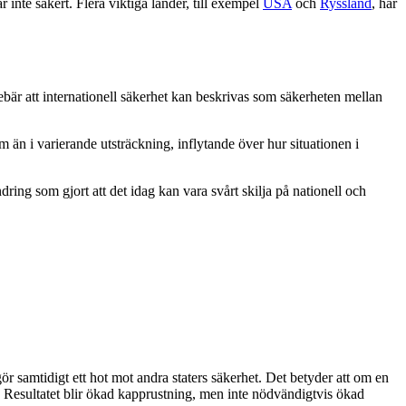
r inte säkert. Flera viktiga länder, till exempel
USA
och
Ryssland
, har
ebär att internationell säkerhet kan beskrivas som säkerheten mellan
m än i varierande utsträckning, inflytande över hur situationen i
ndring som gjort att det idag kan vara svårt skilja på nationell och
 samtidigt ett hot mot andra staters säkerhet. Det betyder att om en
ter. Resultatet blir ökad kapprustning, men inte nödvändigtvis ökad