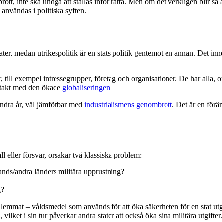
rott, inte ska undgå att ställas inför rätta. Men om det verkligen blir så ä
 användas i politiska syften.
er, medan utrikespolitik är en stats politik gentemot en annan. Det inn
, till exempel intressegrupper, företag och organisationer. De har alla, o
i takt med den ökade
globaliseringen
.
undra år, väl jämförbar med
industrialismens genombrott
. Det är en förä
l eller försvar, orsakar två klassiska problem:
ands/andra länders militära upprustning?
g?
emmat – våldsmedel som används för att öka säkerheten för en stat utgör
 vilket i sin tur påverkar andra stater att också öka sina militära utgif