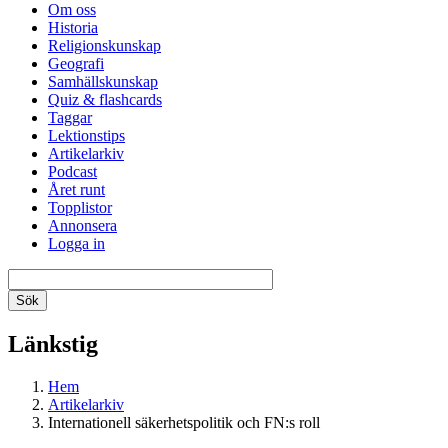
Om oss
Historia
Religionskunskap
Geografi
Samhällskunskap
Quiz & flashcards
Taggar
Lektionstips
Artikelarkiv
Podcast
Året runt
Topplistor
Annonsera
Logga in
Länkstig
Hem
Artikelarkiv
Internationell säkerhetspolitik och FN:s roll