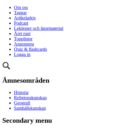
Om oss
Taggar
Artikelarkiv
Podcast
Lektioner och lärarmaterial
Året runt
Topplistor
Annonsera
Quiz & flashcards
Logga in
Ämnesområden
Historia
Religionskunskap
Geografi
Samhällskunskap
Secondary menu