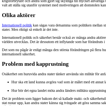
krigsförbrytare och andra som gjort sig skyldiga till mycket allvarliga b
valt att ställa sig utanför systemet med motiveringen att domstolen kan
Olika aktörer
Internationell politik
kan sägas vara detsamma som politiken mellan stat
stater. Men riktigt så enkelt är det inte.
Internationell politik och säkerhet består också av många andra aktörer
världen utvecklas. Det är dessutom ett inflytande som har förändrats 
Det som nu pågår är enligt många den största förändringen på flera h
internationell säkerhet.
Problem med kapprustning
Osäkerhet om huruvida andra stater tänker använda sin militär för anfal
Hur ska ett land kunna avgöra vad som är målet med ett annat l
Hur bör det egna landet möta andra länders militära upprustnin
Det är problem som ligger bakom det så kallade makt- och säkerhetsdil
stat rustar upp, kan andra stater känna sig tvingade att göra samma sak,