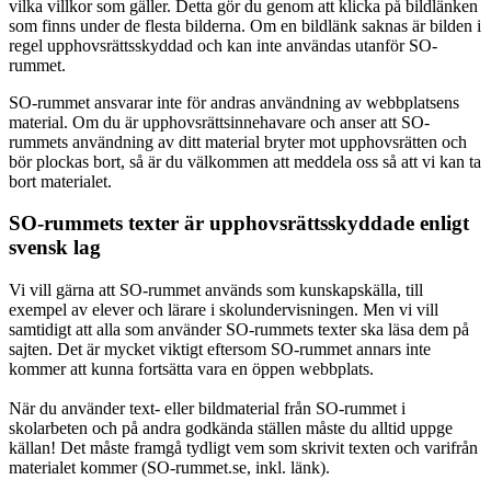
vilka villkor som gäller. Detta gör du genom att klicka på bildlänken
som finns under de flesta bilderna. Om en bildlänk saknas är bilden i
regel upphovsrättsskyddad och kan inte användas utanför SO-
rummet.
SO-rummet ansvarar inte för andras användning av webbplatsens
material. Om du är upphovsrättsinnehavare och anser att SO-
rummets användning av ditt material bryter mot upphovsrätten och
bör plockas bort, så är du välkommen att meddela oss så att vi kan ta
bort materialet.
SO-rummets texter är upphovsrättsskyddade enligt
svensk lag
Vi vill gärna att SO-rummet används som kunskapskälla, till
exempel av elever och lärare i skolundervisningen. Men vi vill
samtidigt att alla som använder SO-rummets texter ska läsa dem på
sajten. Det är mycket viktigt eftersom SO-rummet annars inte
kommer att kunna fortsätta vara en öppen webbplats.
När du använder text- eller bildmaterial från SO-rummet i
skolarbeten och på andra godkända ställen måste du alltid uppge
källan! Det måste framgå tydligt vem som skrivit texten och varifrån
materialet kommer (SO-rummet.se, inkl. länk).