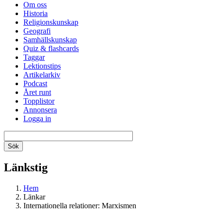
Om oss
Historia
Religionskunskap
Geografi
Samhällskunskap
Quiz & flashcards
Taggar
Lektionstips
Artikelarkiv
Podcast
Året runt
Topplistor
Annonsera
Logga in
Länkstig
Hem
Länkar
Internationella relationer: Marxismen