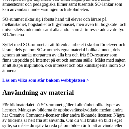
ämnestexter och pedagogiska filmer samt tusentals SO-länkar som
kan användas i undervisningen och skolarbeten.
SO-rummet riktar sig i första hand till elever och lärare på
mellanstadiet, högstadiet och gymnasiet, men även till högskole- och
universitetsstuderande samt alla andra som är intresserade av de fyra
SO-ämnena.
Syftet med SO-rummet är att förenkla arbetet i skolan för elever och
lärare, dels genom SO-rummets egna material i olika ämnen, dels
genom att samla merparten av alla bra och fria SO-resurser som
finns utspridda på Internet på ett och samma ställe. Målet med sajten
är att skapa inspiration, öka intresset och öka kunskaperna inom SO-
ämnena.
Läs om vilka som står bakom webbplatsen >
Användning av material
För bildmaterialet på SO-rummet gäller i allmänhet olika typer av
licenser. Många av bilderna är upphovsrättsskyddade medan andra
har Creative Commons-licenser eller andra liknande licenser. Några
av bilderna är helt fria att använda. Om du vill bruka en bild i eget
syfte, så måste du själv ta reda på om bilden är fri att använda eller