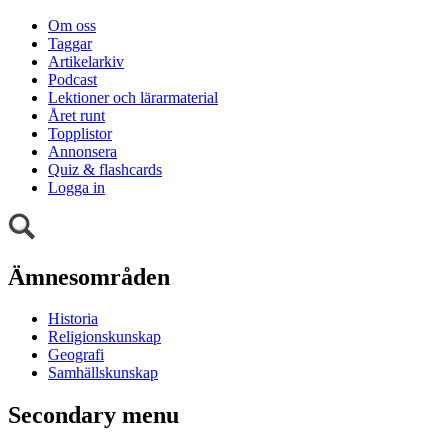
Om oss
Taggar
Artikelarkiv
Podcast
Lektioner och lärarmaterial
Året runt
Topplistor
Annonsera
Quiz & flashcards
Logga in
Ämnesområden
Historia
Religionskunskap
Geografi
Samhällskunskap
Secondary menu