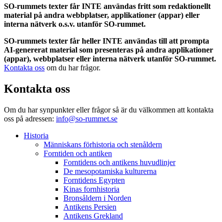
SO-rummets texter får INTE användas fritt som redaktionellt
material på andra webbplatser, applikationer (appar) eller
interna nätverk o.s.v. utanför SO-rummet.
SO-rummets texter får heller INTE användas till att prompta
AI-genererat material som presenteras på andra applikationer
(appar), webbplatser eller interna nätverk utanför SO-rummet.
Kontakta oss
om du har frågor.
Kontakta oss
Om du har synpunkter eller frågor så är du välkommen att kontakta
oss på adressen:
info@so-rummet.se
Historia
Människans förhistoria och stenåldern
Forntiden och antiken
Forntidens och antikens huvudlinjer
De mesopotamiska kulturerna
Forntidens Egypten
Kinas fornhistoria
Bronsåldern i Norden
Antikens Persien
Antikens Grekland