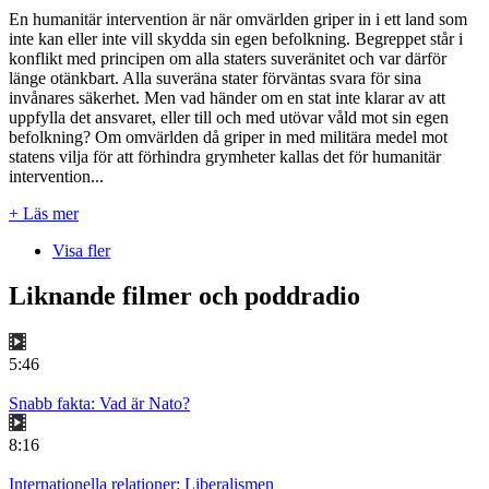
En humanitär intervention är när omvärlden griper in i ett land som
inte kan eller inte vill skydda sin egen befolkning. Begreppet står i
konflikt med principen om alla staters suveränitet och var därför
länge otänkbart. Alla suveräna stater förväntas svara för sina
invånares säkerhet. Men vad händer om en stat inte klarar av att
uppfylla det ansvaret, eller till och med utövar våld mot sin egen
befolkning? Om omvärlden då griper in med militära medel mot
statens vilja för att förhindra grymheter kallas det för humanitär
intervention...
+ Läs mer
Visa fler
Liknande filmer och poddradio
5:46
Snabb fakta: Vad är Nato?
8:16
Internationella relationer: Liberalismen