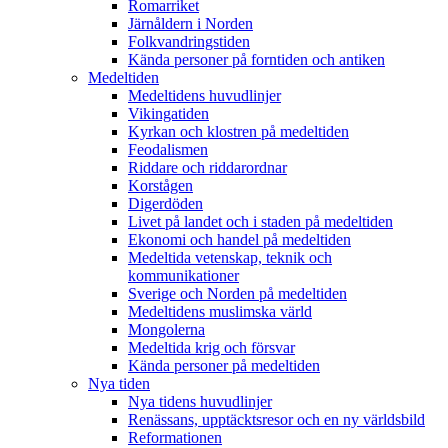
Romarriket
Järnåldern i Norden
Folkvandringstiden
Kända personer på forntiden och antiken
Medeltiden
Medeltidens huvudlinjer
Vikingatiden
Kyrkan och klostren på medeltiden
Feodalismen
Riddare och riddarordnar
Korstågen
Digerdöden
Livet på landet och i staden på medeltiden
Ekonomi och handel på medeltiden
Medeltida vetenskap, teknik och
kommunikationer
Sverige och Norden på medeltiden
Medeltidens muslimska värld
Mongolerna
Medeltida krig och försvar
Kända personer på medeltiden
Nya tiden
Nya tidens huvudlinjer
Renässans, upptäcktsresor och en ny världsbild
Reformationen