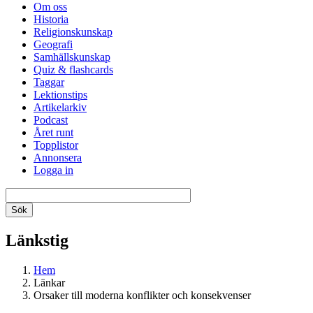
Om oss
Historia
Religionskunskap
Geografi
Samhällskunskap
Quiz & flashcards
Taggar
Lektionstips
Artikelarkiv
Podcast
Året runt
Topplistor
Annonsera
Logga in
Länkstig
Hem
Länkar
Orsaker till moderna konflikter och konsekvenser