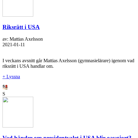
Riksrätt i USA
av: Mattias Axelsson
2021-01-11
I veckans avsnitt går Mattias Axelsson (gymnasielärare) igenom vad
riksrätt i USA handlar om.
+ Lyssna
S
Vad händer om presidentvalet i USA blir oavgjort?