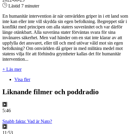
Lästid 7 minuter
En humanitär intervention är när omvärlden griper in i ett land som
inte kan eller inte vill skydda sin egen befolkning. Begreppet står i
konflikt med principen om alla staters suveränitet och var därför
länge otänkbart. Alla suveräna stater förväntas svara för sina
invånares säkerhet. Men vad händer om en stat inte klarar av att
uppfylla det ansvaret, eller till och med utövar våld mot sin egen
befolkning? Om omvärlden då griper in med militära medel mot
statens vilja för att förhindra grymheter kallas det för humanitär
intervention...
+ Läs mer
Visa fler
Liknande filmer och poddradio
5:46
Snabb fakta: Vad är Nato?
11:53