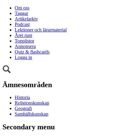
Om oss
Taggar
Artikelarkiv
Podcast
Lektioner och lärarmaterial
Året runt
Topplistor
Annonsera
Quiz & flashcards
Logga in
Ämnesområden
Historia
Religionskunskap
Geografi
Samhällskunskap
Secondary menu