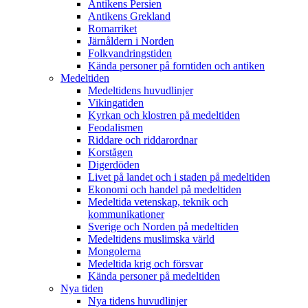
Antikens Persien
Antikens Grekland
Romarriket
Järnåldern i Norden
Folkvandringstiden
Kända personer på forntiden och antiken
Medeltiden
Medeltidens huvudlinjer
Vikingatiden
Kyrkan och klostren på medeltiden
Feodalismen
Riddare och riddarordnar
Korstågen
Digerdöden
Livet på landet och i staden på medeltiden
Ekonomi och handel på medeltiden
Medeltida vetenskap, teknik och
kommunikationer
Sverige och Norden på medeltiden
Medeltidens muslimska värld
Mongolerna
Medeltida krig och försvar
Kända personer på medeltiden
Nya tiden
Nya tidens huvudlinjer