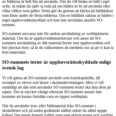
av bilderna är helt fria att använda. Om du vill bruka en bild i eget
syfte, så måste du själv ta reda på om bilden är fri att använda eller
vilka villkor som gäller. Detta gör du genom att klicka på bildlänken
som finns under de flesta bilderna. Om en bildlänk saknas är bilden i
regel upphovsrättsskyddad och kan inte användas utanför SO-
rummet.
SO-rummet ansvarar inte för andras användning av webbplatsens
material. Om du är upphovsrättsinnehavare och anser att SO-
rummets användning av ditt material bryter mot upphovsrätten och
bör plockas bort, så är du välkommen att meddela oss så att vi kan ta
bort materialet.
SO-rummets texter är upphovsrättsskyddade enligt
svensk lag
Vi vill gärna att SO-rummet används som kunskapskälla, till
exempel av elever och lärare i skolundervisningen. Men vi vill
samtidigt att alla som använder SO-rummets texter ska läsa dem på
sajten. Det är mycket viktigt eftersom SO-rummet annars inte
kommer att kunna fortsätta vara en öppen webbplats.
När du använder text- eller bildmaterial från SO-rummet i
skolarbeten och på andra godkända ställen måste du alltid uppge
källan! Det måste framgå tydligt vem som skrivit texten och varifrån