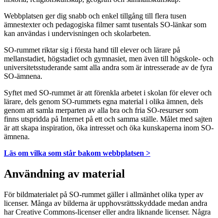
Webbplatsen ger dig snabb och enkel tillgång till flera tusen
ämnestexter och pedagogiska filmer samt tusentals SO-länkar som
kan användas i undervisningen och skolarbeten.
SO-rummet riktar sig i första hand till elever och lärare på
mellanstadiet, högstadiet och gymnasiet, men även till högskole- och
universitetsstuderande samt alla andra som är intresserade av de fyra
SO-ämnena.
Syftet med SO-rummet är att förenkla arbetet i skolan för elever och
lärare, dels genom SO-rummets egna material i olika ämnen, dels
genom att samla merparten av alla bra och fria SO-resurser som
finns utspridda på Internet på ett och samma ställe. Målet med sajten
är att skapa inspiration, öka intresset och öka kunskaperna inom SO-
ämnena.
Läs om vilka som står bakom webbplatsen >
Användning av material
För bildmaterialet på SO-rummet gäller i allmänhet olika typer av
licenser. Många av bilderna är upphovsrättsskyddade medan andra
har Creative Commons-licenser eller andra liknande licenser. Några