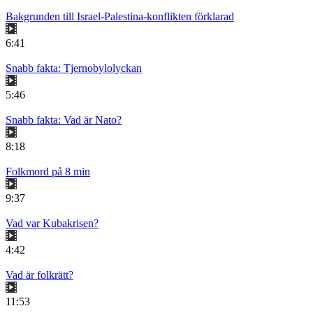
Bakgrunden till Israel-Palestina-konflikten förklarad
6:41
Snabb fakta: Tjernobylolyckan
5:46
Snabb fakta: Vad är Nato?
8:18
Folkmord på 8 min
9:37
Vad var Kubakrisen?
4:42
Vad är folkrätt?
11:53