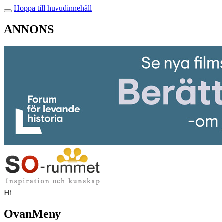
Hoppa till huvudinnehåll
ANNONS
Hi
OvanMeny