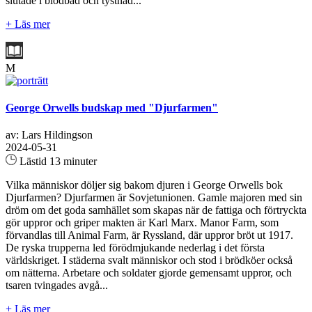
slutade i blodbad och tystnad...
+ Läs mer
M
George Orwells budskap med "Djurfarmen"
av: Lars Hildingson
2024-05-31
Lästid 13 minuter
Vilka människor döljer sig bakom djuren i George Orwells bok
Djurfarmen? Djurfarmen är Sovjetunionen. Gamle majoren med sin
dröm om det goda samhället som skapas när de fattiga och förtryckta
gör uppror och griper makten är Karl Marx. Manor Farm, som
förvandlas till Animal Farm, är Ryssland, där uppror bröt ut 1917.
De ryska trupperna led förödmjukande nederlag i det första
världskriget. I städerna svalt människor och stod i brödköer också
om nätterna. Arbetare och soldater gjorde gemensamt uppror, och
tsaren tvingades avgå...
+ Läs mer