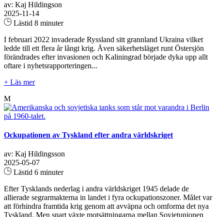
av: Kaj Hildingson
2025-11-14
Lästid 8 minuter
I februari 2022 invaderade Ryssland sitt grannland Ukraina vilket
ledde till ett flera år långt krig. Även säkerhetsläget runt Östersjön
förändrades efter invasionen och Kaliningrad började dyka upp allt
oftare i nyhetsrapporteringen...
+ Läs mer
M
Ockupationen av Tyskland efter andra världskriget
av: Kaj Hildingsson
2025-05-07
Lästid 6 minuter
Efter Tysklands nederlag i andra världskriget 1945 delade de
allierade segrarmakterna in landet i fyra ockupationszoner. Målet var
att förhindra framtida krig genom att avväpna och omforma det nya
Tyskland. Men snart växte motsättningarna mellan Sovjetunionen