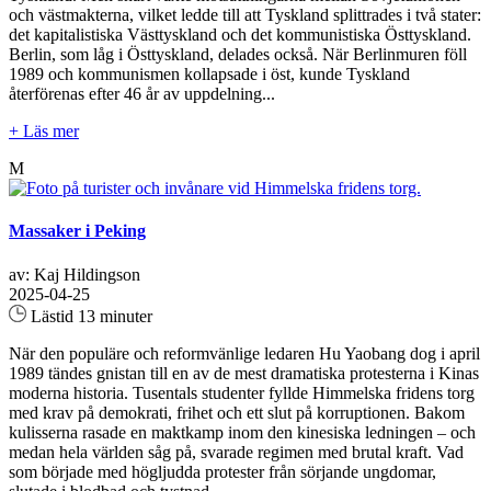
och västmakterna, vilket ledde till att Tyskland splittrades i två stater:
det kapitalistiska Västtyskland och det kommunistiska Östtyskland.
Berlin, som låg i Östtyskland, delades också. När Berlinmuren föll
1989 och kommunismen kollapsade i öst, kunde Tyskland
återförenas efter 46 år av uppdelning...
+ Läs mer
M
Massaker i Peking
av: Kaj Hildingson
2025-04-25
Lästid 13 minuter
När den populäre och reformvänlige ledaren Hu Yaobang dog i april
1989 tändes gnistan till en av de mest dramatiska protesterna i Kinas
moderna historia. Tusentals studenter fyllde Himmelska fridens torg
med krav på demokrati, frihet och ett slut på korruptionen. Bakom
kulisserna rasade en maktkamp inom den kinesiska ledningen – och
medan hela världen såg på, svarade regimen med brutal kraft. Vad
som började med högljudda protester från sörjande ungdomar,