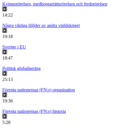
Kvinnorörelsen, medborgarrättsrörelsen och fredsrörelsen
14:22
Några viktiga följder av andra världskriget
19:18
Sverige i EU
18:47
Politisk globalisering
25:13
Förenta nationernas (FN:s) organisation
19:36
Förenta nationernas (FN:s) historia
5:28