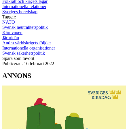
Folkrätt och krigets lagar
Internationella relationer
Sveriges beredskap
Taggar:
NATO
Svensk neutralitetspolitik
Kärnvapen
Järnridån
Andra världskrigets följder
Internationella organisationer
Svensk säkerhetspolitik
Spara som favorit
Publicerad:
16 februari 2022
ANNONS