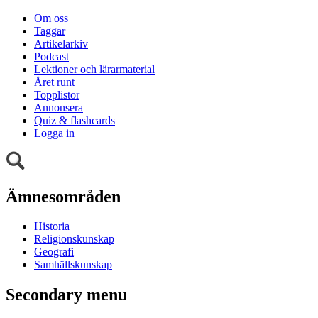
Om oss
Taggar
Artikelarkiv
Podcast
Lektioner och lärarmaterial
Året runt
Topplistor
Annonsera
Quiz & flashcards
Logga in
Ämnesområden
Historia
Religionskunskap
Geografi
Samhällskunskap
Secondary menu