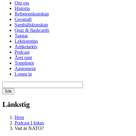
Om oss
Historia
Religionskunskap
Geografi
Samhällskunskap
Quiz & flashcards
Taggar
Lektionstips
Artikelarkiv
Podcast
Året runt
Topplistor
Annonsera
Logga in
Länkstig
Hem
Podcast I fokus
Vad är NATO?