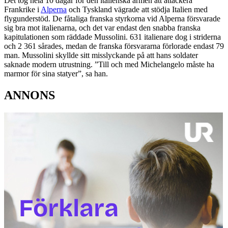
Det tog hela 10 dagar för den italienska armén att attackera
Frankrike i
Alperna
och Tyskland vägrade att stödja Italien med
flygunderstöd. De fåtaliga franska styrkorna vid Alperna försvarade
sig bra mot italienarna, och det var endast den snabba franska
kapitulationen som räddade Mussolini. 631 italienare dog i striderna
och 2 361 sårades, medan de franska försvararna förlorade endast 79
man. Mussolini skyllde sitt misslyckande på att hans soldater
saknade modern utrustning. ”Till och med Michelangelo måste ha
marmor för sina statyer”, sa han.
ANNONS