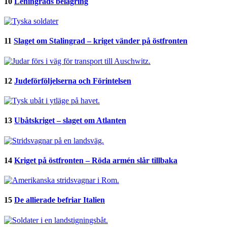
10
Leningrads belägring
11
Slaget om Stalingrad – kriget vänder på östfronten
12
Judeförföljelserna och Förintelsen
13
Ubåtskriget – slaget om Atlanten
14
Kriget på östfronten – Röda armén slår tillbaka
15
De allierade befriar Italien