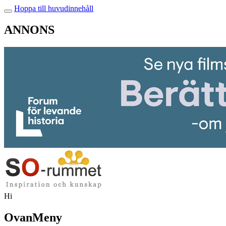
Hoppa till huvudinnehåll
ANNONS
Hi
OvanMeny