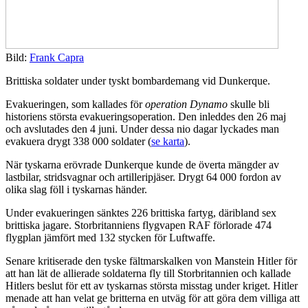
Bild:
Frank Capra
Brittiska soldater under tyskt bombardemang vid Dunkerque.
Evakueringen, som kallades för
operation Dynamo
skulle bli
historiens största evakueringsoperation. Den inleddes den 26 maj
och avslutades den 4 juni. Under dessa nio dagar lyckades man
evakuera drygt 338 000 soldater (
se karta
).
När tyskarna erövrade Dunkerque kunde de överta mängder av
lastbilar, stridsvagnar och artilleripjäser. Drygt 64 000 fordon av
olika slag föll i tyskarnas händer.
Under evakueringen sänktes 226 brittiska fartyg, däribland sex
brittiska jagare. Storbritanniens flygvapen RAF förlorade 474
flygplan jämfört med 132 stycken för Luftwaffe.
Senare kritiserade den tyske fältmarskalken von Manstein Hitler för
att han lät de allierade soldaterna fly till Storbritannien och kallade
Hitlers beslut för ett av tyskarnas största misstag under kriget. Hitler
menade att han velat ge britterna en utväg för att göra dem villiga att