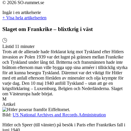
© 2026 SO-rummet.se
Ingår i en artikelserie
+ Visa hela artikelserien
Slaget om Frankrike – blixtkrig i väst
Lästid 11 minuter
Trots att de allierade hade förklarat krig mot Tyskland efter Hitlers
invasion av Polen 1939 var det lugnt på gränsen mellan Frankrike
och Tyskland under lång tid. Britterna och fransmännen hade inte
bråttom eftersom man ville bygga upp sina arméer i tillräcklig styrka
för att kunna besegra Tyskland. Däremot var det viktigt för Hitler
med ett anfall eftersom förråden av mineraler och olja krympte för
varje dag. Den 10 maj 1940 anföll Tyskland – utan att ge en
krigsförklaring – Luxemburg, Belgien och Nederländerna. Slaget
om Västeuropa hade börjat.
M
Artikel
Bild:
US National Archives and Records Administration
Hitler och Speer (till vänster) på besök i Paris efter Frankrikes fall i
juni 1940.