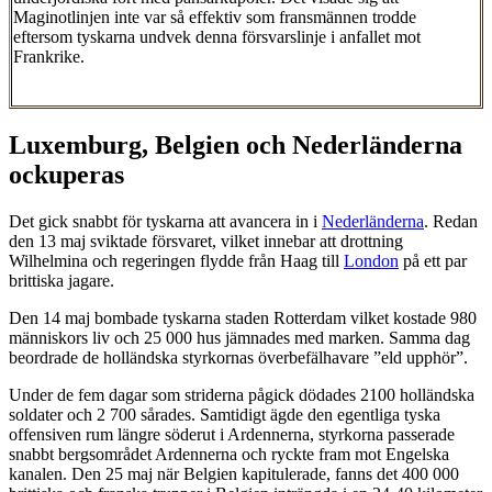
Maginotlinjen inte var så effektiv som fransmännen trodde
eftersom tyskarna undvek denna försvarslinje i anfallet mot
Frankrike.
Luxemburg, Belgien och Nederländerna
ockuperas
Det gick snabbt för tyskarna att avancera in i
Nederländerna
. Redan
den 13 maj sviktade försvaret, vilket innebar att drottning
Wilhelmina och regeringen flydde från Haag till
London
på ett par
brittiska jagare.
Den 14 maj bombade tyskarna staden Rotterdam vilket kostade 980
människors liv och 25 000 hus jämnades med marken. Samma dag
beordrade de holländska styrkornas överbefälhavare ”eld upphör”.
Under de fem dagar som striderna pågick dödades 2100 holländska
soldater och 2 700 sårades. Samtidigt ägde den egentliga tyska
offensiven rum längre söderut i Ardennerna, styrkorna passerade
snabbt bergsområdet Ardennerna och ryckte fram mot Engelska
kanalen. Den 25 maj när Belgien kapitulerade, fanns det 400 000