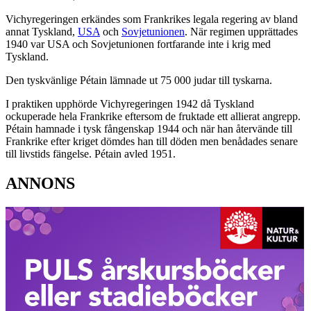
Vichyregeringen erkändes som Frankrikes legala regering av bland
annat Tyskland,
USA
och
Sovjetunionen
. När regimen upprättades
1940 var USA och Sovjetunionen fortfarande inte i krig med
Tyskland.
Den tyskvänlige Pétain lämnade ut 75 000 judar till tyskarna.
I praktiken upphörde Vichyregeringen 1942 då Tyskland
ockuperade hela Frankrike eftersom de fruktade ett allierat angrepp.
Pétain hamnade i tysk fångenskap 1944 och när han återvände till
Frankrike efter kriget dömdes han till döden men benådades senare
till livstids fängelse. Pétain avled 1951.
ANNONS