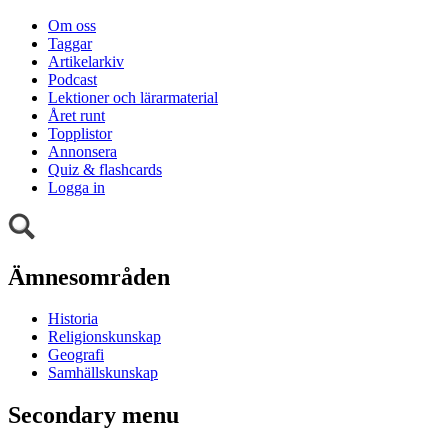
Om oss
Taggar
Artikelarkiv
Podcast
Lektioner och lärarmaterial
Året runt
Topplistor
Annonsera
Quiz & flashcards
Logga in
Ämnesområden
Historia
Religionskunskap
Geografi
Samhällskunskap
Secondary menu