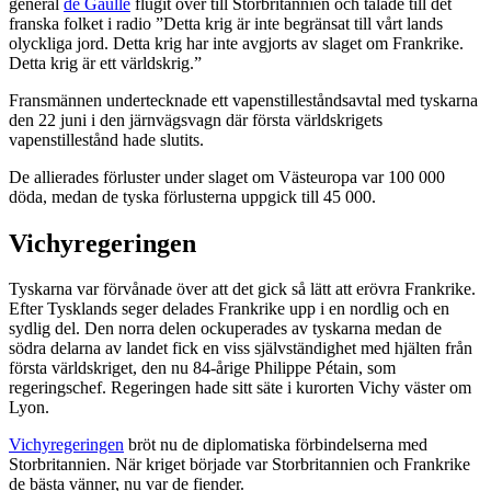
general
de Gaulle
flugit över till Storbritannien och talade till det
franska folket i radio ”Detta krig är inte begränsat till vårt lands
olyckliga jord. Detta krig har inte avgjorts av slaget om Frankrike.
Detta krig är ett världskrig.”
Fransmännen undertecknade ett vapenstilleståndsavtal med tyskarna
den 22 juni i den järnvägsvagn där första världskrigets
vapenstillestånd hade slutits.
De allierades förluster under slaget om Västeuropa var 100 000
döda, medan de tyska förlusterna uppgick till 45 000.
Vichyregeringen
Tyskarna var förvånade över att det gick så lätt att erövra Frankrike.
Efter Tysklands seger delades Frankrike upp i en nordlig och en
sydlig del. Den norra delen ockuperades av tyskarna medan de
södra delarna av landet fick en viss självständighet med hjälten från
första världskriget, den nu 84-årige Philippe Pétain, som
regeringschef. Regeringen hade sitt säte i kurorten Vichy väster om
Lyon.
Vichyregeringen
bröt nu de diplomatiska förbindelserna med
Storbritannien. När kriget började var Storbritannien och Frankrike
de bästa vänner, nu var de fiender.