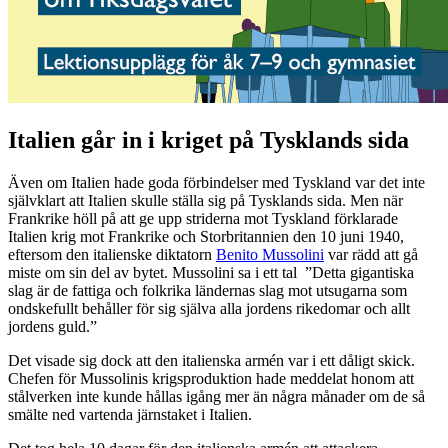
Italien går in i kriget på Tysklands sida
Även om Italien hade goda förbindelser med Tyskland var det inte
självklart att Italien skulle ställa sig på Tysklands sida. Men när
Frankrike höll på att ge upp striderna mot Tyskland förklarade
Italien krig mot Frankrike och Storbritannien den 10 juni 1940,
eftersom den italienske diktatorn
Benito Mussolini
var rädd att gå
miste om sin del av bytet. Mussolini sa i ett tal ”Detta gigantiska
slag är de fattiga och folkrika ländernas slag mot utsugarna som
ondskefullt behåller för sig själva alla jordens rikedomar och allt
jordens guld.”
Det visade sig dock att den italienska armén var i ett dåligt skick.
Chefen för Mussolinis krigsproduktion hade meddelat honom att
stålverken inte kunde hållas igång mer än några månader om de så
smälte ned vartenda järnstaket i Italien.