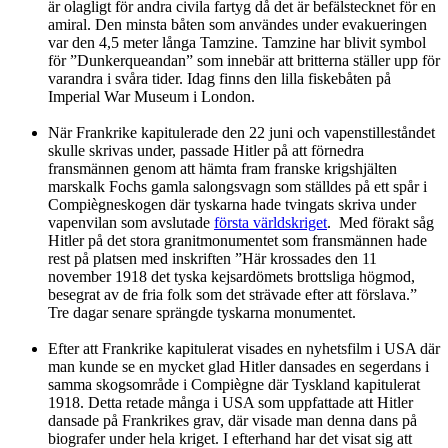
är olagligt för andra civila fartyg då det är befälstecknet för en
amiral. Den minsta båten som användes under evakueringen
var den 4,5 meter långa Tamzine. Tamzine har blivit symbol
för ”Dunkerqueandan” som innebär att britterna ställer upp för
varandra i svåra tider. Idag finns den lilla fiskebåten på
Imperial War Museum i London.
När Frankrike kapitulerade den 22 juni och vapenstilleståndet
skulle skrivas under, passade Hitler på att förnedra
fransmännen genom att hämta fram franske krigshjälten
marskalk Fochs gamla salongsvagn som ställdes på ett spår i
Compiègneskogen där tyskarna hade tvingats skriva under
vapenvilan som avslutade
första världskriget
. Med förakt såg
Hitler på det stora granitmonumentet som fransmännen hade
rest på platsen med inskriften ”Här krossades den 11
november 1918 det tyska kejsardömets brottsliga högmod,
besegrat av de fria folk som det strävade efter att förslava.”
Tre dagar senare sprängde tyskarna monumentet.
Efter att Frankrike kapitulerat visades en nyhetsfilm i USA där
man kunde se en mycket glad Hitler dansades en segerdans i
samma skogsområde i Compiègne där Tyskland kapitulerat
1918. Detta retade många i USA som uppfattade att Hitler
dansade på Frankrikes grav, där visade man denna dans på
biografer under hela kriget. I efterhand har det visat sig att