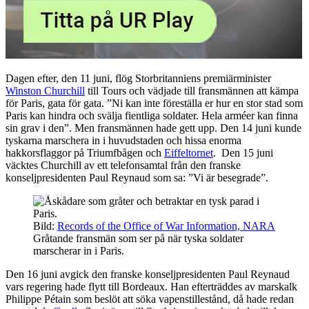
Dagen efter, den 11 juni, flög Storbritanniens premiärminister
Winston Churchill
till Tours och vädjade till fransmännen att kämpa
för Paris, gata för gata. ”Ni kan inte föreställa er hur en stor stad som
Paris kan hindra och svälja fientliga soldater. Hela arméer kan finna
sin grav i den”. Men fransmännen hade gett upp. Den 14 juni kunde
tyskarna marschera in i huvudstaden och hissa enorma
hakkorsflaggor på Triumfbågen och
Eiffeltornet
. Den 15 juni
väcktes Churchill av ett telefonsamtal från den franske
konseljpresidenten Paul Reynaud som sa: ”Vi är besegrade”.
Bild:
Records of the Office of War Information, NARA
Gråtande fransmän som ser på när tyska soldater
marscherar in i Paris.
Den 16 juni avgick den franske konseljpresidenten Paul Reynaud
vars regering hade flytt till Bordeaux. Han efterträddes av marskalk
Philippe Pétain som beslöt att söka vapenstillestånd, då hade redan