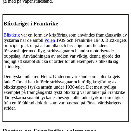
gå med på vapenstillestånd.
Blixtkriget i Frankrike
Blixtkrig
var en form av krigföring som användes framgångsrikt av
tyskarna när de anföll
Polen
1939 och Frankrike 1940. Blixtkrigets
principer gick ut på att anfalla och bryta igenom fiendens
försvarslinjer med flyg, stridsvagnar och andra motoriserade
truppslag. Användningen av radion var viktig, denna gjorde det
möjligt att snabbt skicka ut order för att exempelvis tillkalla sig
stridsflyg.
Den tyske militären Heinz Guderian var känd som ”blixtkrigets
fader” för att han införde stridsvagnar och rörlig krigföring av
blixtkrigstyp i tyska armén under 1930-talet. Det mest tydliga
exemplet på framgångsrikt tyskt blixtkrig var anfallet på Frankrike
där tyskarna snabbt lyckades besegra allierade styrkor som utgick
från en föråldrad doktrin som var baserad på första världskrigets
strider.