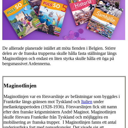
De allierade planerade istället att möta fienden i Belgien. Större
delen av de franska trupperna skulle hålla fasta ställningar längs
Maginotlinjen och endast en liten styrka skulle hålla ett öga på
bergsmassivet Ardennerna.
Maginotlinjen
Maginotlinjen var en försvarslinje av befästningar som byggdes i
Frankrike längs gränsen mot Tyskland och
Italien
under
mellankrigsperioden (1928-1936). Försvarslinjen fick sitt namn
efter den franske krigsministern André Maginot. Maginotlinjen
skulle försvara Frankrike från Tyskland och möjliggöra en
mobilisering av franska trupper. I Maginotlinjen fanns ett antal
underjordiska fort med pansarkupoler. Det visade sig att