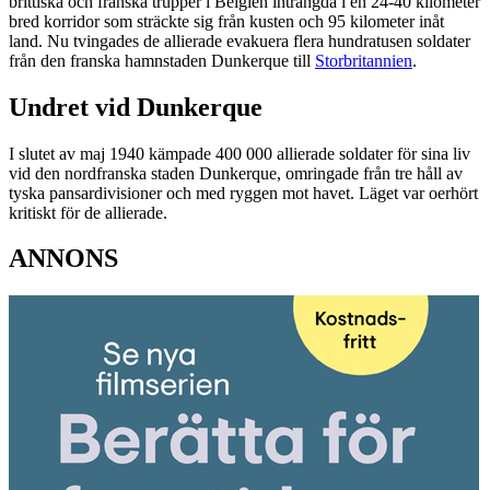
brittiska och franska trupper i Belgien inträngda i en 24-40 kilometer
bred korridor som sträckte sig från kusten och 95 kilometer inåt
land. Nu tvingades de allierade evakuera flera hundratusen soldater
från den franska hamnstaden Dunkerque till
Storbritannien
.
Undret vid Dunkerque
I slutet av maj 1940 kämpade 400 000 allierade soldater för sina liv
vid den nordfranska staden Dunkerque, omringade från tre håll av
tyska pansardivisioner och med ryggen mot havet. Läget var oerhört
kritiskt för de allierade.
ANNONS