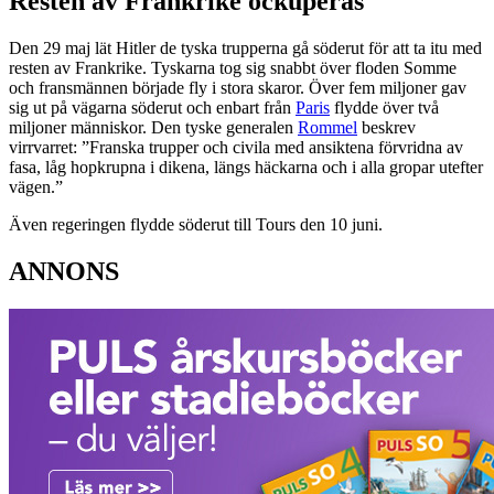
Resten av Frankrike ockuperas
Den 29 maj lät Hitler de tyska trupperna gå söderut för att ta itu med
resten av Frankrike. Tyskarna tog sig snabbt över floden Somme
och fransmännen började fly i stora skaror. Över fem miljoner gav
sig ut på vägarna söderut och enbart från
Paris
flydde över två
miljoner människor. Den tyske generalen
Rommel
beskrev
virrvarret: ”Franska trupper och civila med ansiktena förvridna av
fasa, låg hopkrupna i dikena, längs häckarna och i alla gropar utefter
vägen.”
Även regeringen flydde söderut till Tours den 10 juni.
ANNONS