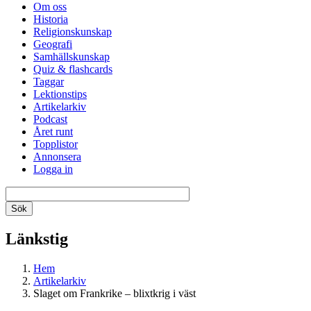
Om oss
Historia
Religionskunskap
Geografi
Samhällskunskap
Quiz & flashcards
Taggar
Lektionstips
Artikelarkiv
Podcast
Året runt
Topplistor
Annonsera
Logga in
Länkstig
Hem
Artikelarkiv
Slaget om Frankrike – blixtkrig i väst