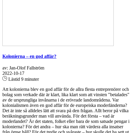
Kolonierna – en god affär?
av: Jan-Olof Fallström
2022-10-17
Lästid 9 minuter
Att kolonierna blev en god affär för de allra flesta entreprenörer och
bolag som verkade där är klart, lika klart som att vinsten "betalades"
av de ursprungliga invånarna i de erövrade landområdena. Var
kolonialismen även en god affär för de europeiska moderländerna?
Det är inte så alldeles lätt att svara på den frågan. Allt beror på vilka
beräkningsgrunder man vill använda. För det första – vad är
moderlandet? Är det staten, folket eller bara de som satsade pengar i
kolonierna? För det andra – hur ska man rätt värdera alla insatser
från ömse håll? För det tredje och svåraste – hur skulle det ha sett ut