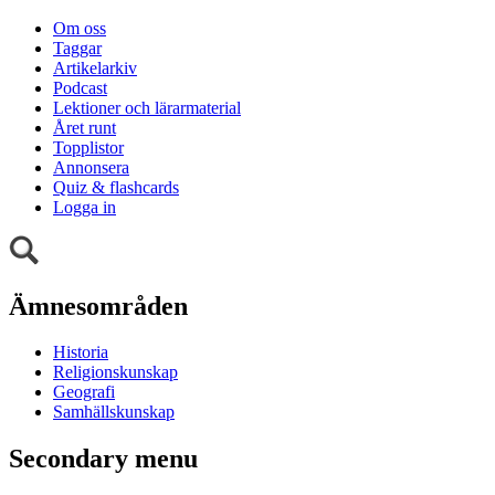
Om oss
Taggar
Artikelarkiv
Podcast
Lektioner och lärarmaterial
Året runt
Topplistor
Annonsera
Quiz & flashcards
Logga in
Ämnesområden
Historia
Religionskunskap
Geografi
Samhällskunskap
Secondary menu