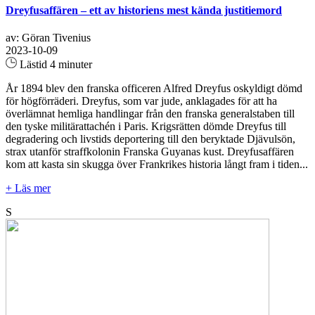
Dreyfusaffären – ett av historiens mest kända justitiemord
av: Göran Tivenius
2023-10-09
Lästid 4 minuter
År 1894 blev den franska officeren Alfred Dreyfus oskyldigt dömd
för högförräderi. Dreyfus, som var jude, anklagades för att ha
överlämnat hemliga handlingar från den franska generalstaben till
den tyske militärattachén i Paris. Krigsrätten dömde Dreyfus till
degradering och livstids deportering till den beryktade Djävulsön,
strax utanför straffkolonin Franska Guyanas kust. Dreyfusaffären
kom att kasta sin skugga över Frankrikes historia långt fram i tiden...
+ Läs mer
S