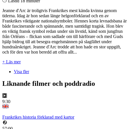
Lästid 18 minuter
Jeanne d'Arc är troligtvis Frankrikes mest kända kvinna genom
tiderna. Idag är hon sedan länge helgonförklarad och en av
Frankrikes viktigaste nationalsymboler. Hennes korta levnadsbana är
både fascinerande och spännande, men samtidigt tragisk. Hon blev
en viktig fransk symbol redan under sin livstid, känd som jungfrun
från Orléans – flickan som sadlade om till härförare och med Guds
hjälp bidrog till att besegra engelsmännen på slagfältet under
hundraårskriget. Jeanne d'Arc trodde att hon hade en stor uppgift,
och för den var hon beredd att offra allt...
+ Läs mer
Visa fler
Liknande filmer och poddradio
9:30
Frankrikes historia förklarad med kartor
57:00