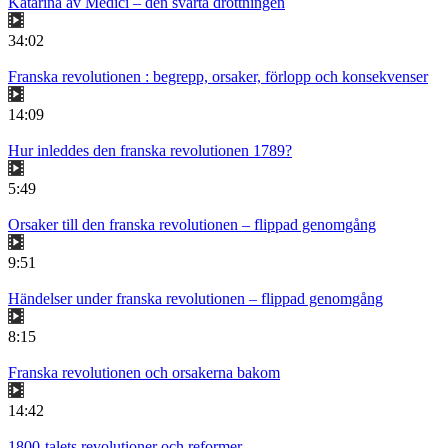
Katarina av Medici – den svarta drottningen
34:02
Franska revolutionen : begrepp, orsaker, förlopp och konsekvenser
14:09
Hur inleddes den franska revolutionen 1789?
5:49
Orsaker till den franska revolutionen – flippad genomgång
9:51
Händelser under franska revolutionen – flippad genomgång
8:15
Franska revolutionen och orsakerna bakom
14:42
1800-talets revolutioner och reformer