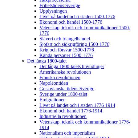
Frihetstidens Sverige
Upplysningen
Livet på landet och i staden 1500-1776
Ekonomi och handel 1500-1776
Vetenskap, teknik och kommunikationer 1500-
1776
Slaveri och triangelhandel
Sjöfart och sjökrigföring 1500-1776
Krig och försvar 1500-1776
Kända personer 1500-1776
Det långa 1800-talet
Det långa 1800-talets huvudlinjer
Amerikanska revolutionen
Franska revolutionen
Napoleontiden
Gustavianska tidens Sverige
Sverige under 1800-talet
Emigrationen
Livet på landet och i staden 1776-1914
Ekonomi och handel 1776-1914
Industriella revolutionen
Vetenskap, teknik och kommunikationer 1776-
1914
Nationalism och imperialism