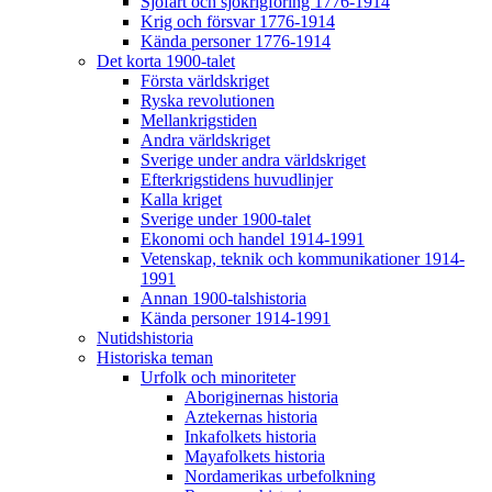
Sjöfart och sjökrigföring 1776-1914
Krig och försvar 1776-1914
Kända personer 1776-1914
Det korta 1900-talet
Första världskriget
Ryska revolutionen
Mellankrigstiden
Andra världskriget
Sverige under andra världskriget
Efterkrigstidens huvudlinjer
Kalla kriget
Sverige under 1900-talet
Ekonomi och handel 1914-1991
Vetenskap, teknik och kommunikationer 1914-
1991
Annan 1900-talshistoria
Kända personer 1914-1991
Nutidshistoria
Historiska teman
Urfolk och minoriteter
Aboriginernas historia
Aztekernas historia
Inkafolkets historia
Mayafolkets historia
Nordamerikas urbefolkning