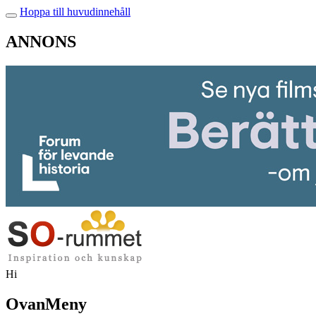
Hoppa till huvudinnehåll
ANNONS
Hi
OvanMeny