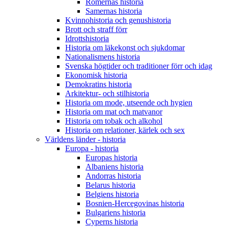
Romernas historia
Samernas historia
Kvinnohistoria och genushistoria
Brott och straff förr
Idrottshistoria
Historia om läkekonst och sjukdomar
Nationalismens historia
Svenska högtider och traditioner förr och idag
Ekonomisk historia
Demokratins historia
Arkitektur- och stilhistoria
Historia om mode, utseende och hygien
Historia om mat och matvanor
Historia om tobak och alkohol
Historia om relationer, kärlek och sex
Världens länder - historia
Europa - historia
Europas historia
Albaniens historia
Andorras historia
Belarus historia
Belgiens historia
Bosnien-Hercegovinas historia
Bulgariens historia
Cyperns historia