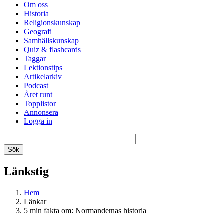
Om oss
Historia
Religionskunskap
Geografi
Samhällskunskap
Quiz & flashcards
Taggar
Lektionstips
Artikelarkiv
Podcast
Året runt
Topplistor
Annonsera
Logga in
Länkstig
Hem
Länkar
5 min fakta om: Normandernas historia