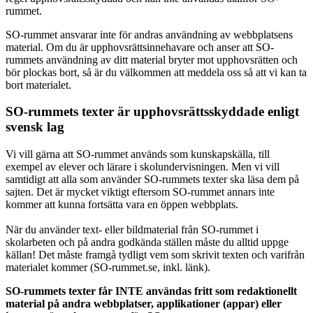
rummet.
SO-rummet ansvarar inte för andras användning av webbplatsens
material. Om du är upphovsrättsinnehavare och anser att SO-
rummets användning av ditt material bryter mot upphovsrätten och
bör plockas bort, så är du välkommen att meddela oss så att vi kan ta
bort materialet.
SO-rummets texter är upphovsrättsskyddade enligt
svensk lag
Vi vill gärna att SO-rummet används som kunskapskälla, till
exempel av elever och lärare i skolundervisningen. Men vi vill
samtidigt att alla som använder SO-rummets texter ska läsa dem på
sajten. Det är mycket viktigt eftersom SO-rummet annars inte
kommer att kunna fortsätta vara en öppen webbplats.
När du använder text- eller bildmaterial från SO-rummet i
skolarbeten och på andra godkända ställen måste du alltid uppge
källan! Det måste framgå tydligt vem som skrivit texten och varifrån
materialet kommer (SO-rummet.se, inkl. länk).
SO-rummets texter får INTE användas fritt som redaktionellt
material på andra webbplatser, applikationer (appar) eller