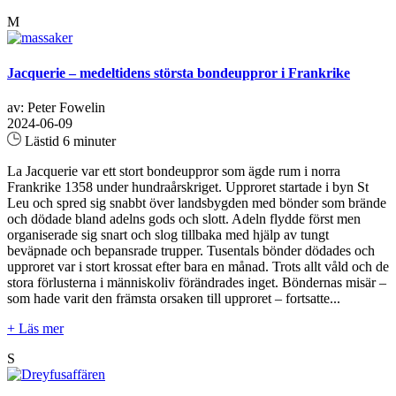
M
Jacquerie – medeltidens största bondeuppror i Frankrike
av: Peter Fowelin
2024-06-09
Lästid 6 minuter
La Jacquerie var ett stort bondeuppror som ägde rum i norra
Frankrike 1358 under hundraårskriget. Upproret startade i byn St
Leu och spred sig snabbt över landsbygden med bönder som brände
och dödade bland adelns gods och slott. Adeln flydde först men
organiserade sig snart och slog tillbaka med hjälp av tungt
beväpnade och bepansrade trupper. Tusentals bönder dödades och
upproret var i stort krossat efter bara en månad. Trots allt våld och de
stora förlusterna i människoliv förändrades inget. Böndernas misär –
som hade varit den främsta orsaken till upproret – fortsatte...
+ Läs mer
S