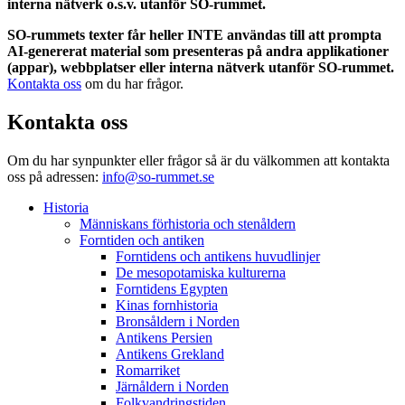
interna nätverk o.s.v. utanför SO-rummet.
SO-rummets texter får heller INTE användas till att prompta
AI-genererat material som presenteras på andra applikationer
(appar), webbplatser eller interna nätverk utanför SO-rummet.
Kontakta oss
om du har frågor.
Kontakta oss
Om du har synpunkter eller frågor så är du välkommen att kontakta
oss på adressen:
info@so-rummet.se
Historia
Människans förhistoria och stenåldern
Forntiden och antiken
Forntidens och antikens huvudlinjer
De mesopotamiska kulturerna
Forntidens Egypten
Kinas fornhistoria
Bronsåldern i Norden
Antikens Persien
Antikens Grekland
Romarriket
Järnåldern i Norden
Folkvandringstiden