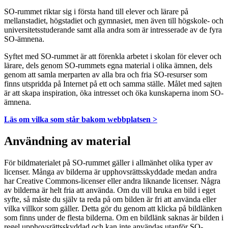
SO-rummet riktar sig i första hand till elever och lärare på
mellanstadiet, högstadiet och gymnasiet, men även till högskole- och
universitetsstuderande samt alla andra som är intresserade av de fyra
SO-ämnena.
Syftet med SO-rummet är att förenkla arbetet i skolan för elever och
lärare, dels genom SO-rummets egna material i olika ämnen, dels
genom att samla merparten av alla bra och fria SO-resurser som
finns utspridda på Internet på ett och samma ställe. Målet med sajten
är att skapa inspiration, öka intresset och öka kunskaperna inom SO-
ämnena.
Läs om vilka som står bakom webbplatsen >
Användning av material
För bildmaterialet på SO-rummet gäller i allmänhet olika typer av
licenser. Många av bilderna är upphovsrättsskyddade medan andra
har Creative Commons-licenser eller andra liknande licenser. Några
av bilderna är helt fria att använda. Om du vill bruka en bild i eget
syfte, så måste du själv ta reda på om bilden är fri att använda eller
vilka villkor som gäller. Detta gör du genom att klicka på bildlänken
som finns under de flesta bilderna. Om en bildlänk saknas är bilden i
regel upphovsrättsskyddad och kan inte användas utanför SO-