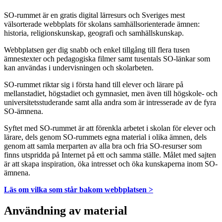
SO-rummet är en gratis digital lärresurs och Sveriges mest
välsorterade webbplats för skolans samhällsorienterade ämnen:
historia, religionskunskap, geografi och samhällskunskap.
Webbplatsen ger dig snabb och enkel tillgång till flera tusen
ämnestexter och pedagogiska filmer samt tusentals SO-länkar som
kan användas i undervisningen och skolarbeten.
SO-rummet riktar sig i första hand till elever och lärare på
mellanstadiet, högstadiet och gymnasiet, men även till högskole- och
universitetsstuderande samt alla andra som är intresserade av de fyra
SO-ämnena.
Syftet med SO-rummet är att förenkla arbetet i skolan för elever och
lärare, dels genom SO-rummets egna material i olika ämnen, dels
genom att samla merparten av alla bra och fria SO-resurser som
finns utspridda på Internet på ett och samma ställe. Målet med sajten
är att skapa inspiration, öka intresset och öka kunskaperna inom SO-
ämnena.
Läs om vilka som står bakom webbplatsen >
Användning av material