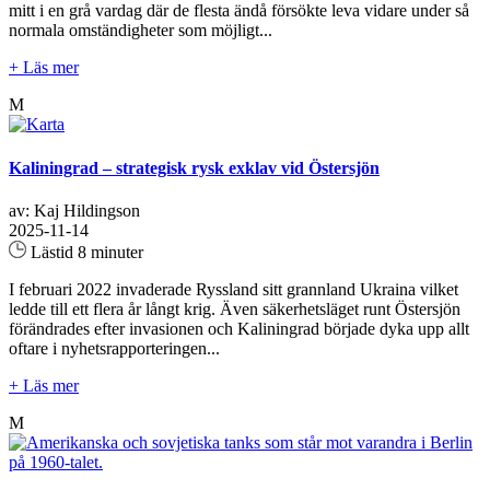
mitt i en grå vardag där de flesta ändå försökte leva vidare under så
normala omständigheter som möjligt...
+ Läs mer
M
Kaliningrad – strategisk rysk exklav vid Östersjön
av: Kaj Hildingson
2025-11-14
Lästid 8 minuter
I februari 2022 invaderade Ryssland sitt grannland Ukraina vilket
ledde till ett flera år långt krig. Även säkerhetsläget runt Östersjön
förändrades efter invasionen och Kaliningrad började dyka upp allt
oftare i nyhetsrapporteringen...
+ Läs mer
M