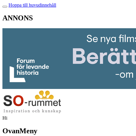
Hoppa till huvudinnehåll
ANNONS
Hi
OvanMeny