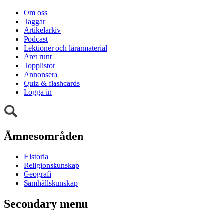
Om oss
Taggar
Artikelarkiv
Podcast
Lektioner och lärarmaterial
Året runt
Topplistor
Annonsera
Quiz & flashcards
Logga in
Ämnesområden
Historia
Religionskunskap
Geografi
Samhällskunskap
Secondary menu