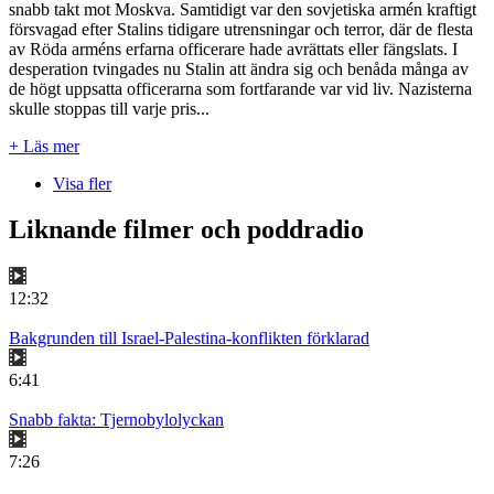
snabb takt mot Moskva. Samtidigt var den sovjetiska armén kraftigt
försvagad efter Stalins tidigare utrensningar och terror, där de flesta
av Röda arméns erfarna officerare hade avrättats eller fängslats. I
desperation tvingades nu Stalin att ändra sig och benåda många av
de högt uppsatta officerarna som fortfarande var vid liv. Nazisterna
skulle stoppas till varje pris...
+ Läs mer
Visa fler
Liknande filmer och poddradio
12:32
Bakgrunden till Israel-Palestina-konflikten förklarad
6:41
Snabb fakta: Tjernobylolyckan
7:26