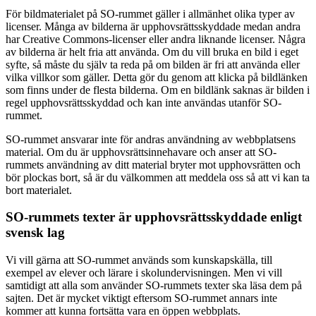
För bildmaterialet på SO-rummet gäller i allmänhet olika typer av
licenser. Många av bilderna är upphovsrättsskyddade medan andra
har Creative Commons-licenser eller andra liknande licenser. Några
av bilderna är helt fria att använda. Om du vill bruka en bild i eget
syfte, så måste du själv ta reda på om bilden är fri att använda eller
vilka villkor som gäller. Detta gör du genom att klicka på bildlänken
som finns under de flesta bilderna. Om en bildlänk saknas är bilden i
regel upphovsrättsskyddad och kan inte användas utanför SO-
rummet.
SO-rummet ansvarar inte för andras användning av webbplatsens
material. Om du är upphovsrättsinnehavare och anser att SO-
rummets användning av ditt material bryter mot upphovsrätten och
bör plockas bort, så är du välkommen att meddela oss så att vi kan ta
bort materialet.
SO-rummets texter är upphovsrättsskyddade enligt
svensk lag
Vi vill gärna att SO-rummet används som kunskapskälla, till
exempel av elever och lärare i skolundervisningen. Men vi vill
samtidigt att alla som använder SO-rummets texter ska läsa dem på
sajten. Det är mycket viktigt eftersom SO-rummet annars inte
kommer att kunna fortsätta vara en öppen webbplats.