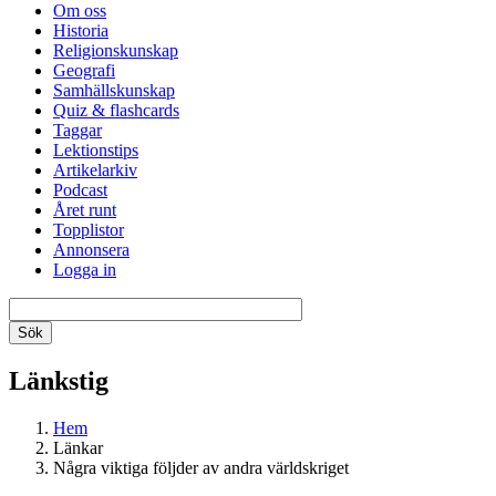
Om oss
Historia
Religionskunskap
Geografi
Samhällskunskap
Quiz & flashcards
Taggar
Lektionstips
Artikelarkiv
Podcast
Året runt
Topplistor
Annonsera
Logga in
Länkstig
Hem
Länkar
Några viktiga följder av andra världskriget