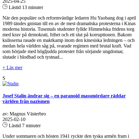
2025-04-25
Lästid 13 minuter
När den populäre och reformvänlige ledaren Hu Yaobang dog i april
1989 tändes gnistan till en av de mest dramatiska protesterna i Kinas
moderna historia. Tusentals studenter fyllde Himmelska fridens torg
med krav på demokrati, frihet och ett slut på korruptionen. Bakom
kulisserna rasade en maktkamp inom den kinesiska ledningen – och
medan hela världen såg på, svarade regimen med brutal kraft. Vad
som började med högljudda protester från sörjande ungdomar,
slutade i blodbad och tystnad...
+ Läs mer
S
Josef Stalin ändrar sig – en paranoid massmördare räddar
världen från nazismen
av: Magnus Västerbro
2025-02-10
Lästid 7 minuter
Under sommaren och hösten 1941 ryckte den tyska armén fram i