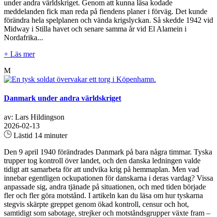
under andra världskriget. Genom att kunna läsa kodade
meddelanden fick man reda på fiendens planer i förväg. Det kunde
förändra hela spelplanen och vända krigslyckan. Så skedde 1942 vid
Midway i Stilla havet och senare samma år vid El Alamein i
Nordafrika...
+ Läs mer
M
Danmark under andra världskriget
av: Lars Hildingson
2026-02-13
Lästid 14 minuter
Den 9 april 1940 förändrades Danmark på bara några timmar. Tyska
trupper tog kontroll över landet, och den danska ledningen valde
tidigt att samarbeta för att undvika krig på hemmaplan. Men vad
innebar egentligen ockupationen för danskarna i deras vardag? Vissa
anpassade sig, andra tjänade på situationen, och med tiden började
fler och fler göra motstånd. I artikeln kan du läsa om hur tyskarna
stegvis skärpte greppet genom ökad kontroll, censur och hot,
samtidigt som sabotage, strejker och motståndsgrupper växte fram –