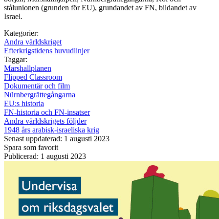
stålunionen (grunden för EU), grundandet av FN, bildandet av
Israel.
Kategorier:
Andra världskriget
Efterkrigstidens huvudlinjer
Taggar:
Marshallplanen
Flipped Classroom
Dokumentär och film
Nürnbergrättegångarna
EU:s historia
FN-historia och FN-insatser
Andra världskrigets följder
1948 års arabisk-israeliska krig
Senast uppdaterad: 1 augusti 2023
Spara som favorit
Publicerad: 1 augusti 2023