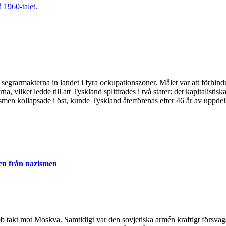
e segrarmakterna in landet i fyra ockupationszoner. Målet var att förh
 vilket ledde till att Tyskland splittrades i två stater: det kapitalisti
en kollapsade i öst, kunde Tyskland återförenas efter 46 år av uppdel
en från nazismen
kt mot Moskva. Samtidigt var den sovjetiska armén kraftigt försvagad e