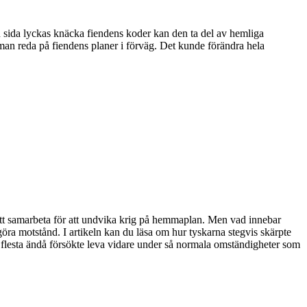
n sida lyckas knäcka fiendens koder kan den ta del av hemliga
man reda på fiendens planer i förväg. Det kunde förändra hela
att samarbeta för att undvika krig på hemmaplan. Men vad innebar
öra motstånd. I artikeln kan du läsa om hur tyskarna stegvis skärpte
 flesta ändå försökte leva vidare under så normala omständigheter som