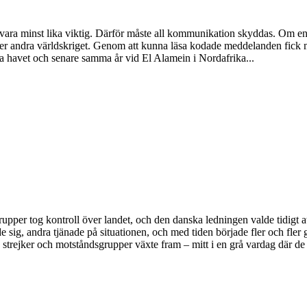
n vara minst lika viktig. Därför måste all kommunikation skyddas. Om e
nder andra världskriget. Genom att kunna läsa kodade meddelanden fick 
a havet och senare samma år vid El Alamein i Nordafrika...
pper tog kontroll över landet, och den danska ledningen valde tidigt 
sig, andra tjänade på situationen, och med tiden började fler och fler g
strejker och motståndsgrupper växte fram – mitt i en grå vardag där de