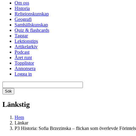
Om oss
Historia
Religionskunskap
Geografi
Samhällskunskap
Quiz & flashcards
Taggar
Lektionstips
Artikelarkiv
Podcast
Året runt
Topplistor
Annonsera
Logga in
Länkstig
Hem
Länkar
P3 Historia: Sofia Brzezinska – flickan som överlevde Förintel