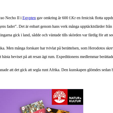
rao Necho II i
Egypten
gav omkring år 600 f.Kr en fenicisk flotta uppdrag
gens fader". Det är enbart genom hans verk många upptäcktsfärder från 
tningarna gick i land, sådde och väntade tills skörden var färdig för att s
ka. Men många forskare har tvivlat på berättelsen, som Herodotos skrev n
ästa beviset på att resan ägt rum. Expeditionens medlemmar berättade att
anade att det gick att segla runt Afrika. Den kunskapen glömdes sedan b