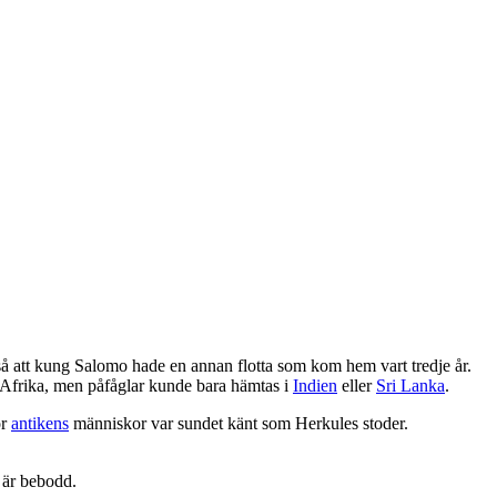
så att kung Salomo hade en annan flotta som kom hem vart tredje år.
i Afrika, men påfåglar kunde bara hämtas i
Indien
eller
Sri Lanka
.
ör
antikens
människor var sundet känt som Herkules stoder.
 är bebodd.