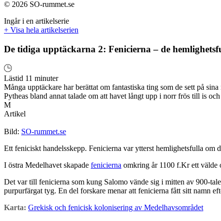
© 2026 SO-rummet.se
Ingår i en artikelserie
+ Visa hela artikelserien
De tidiga upptäckarna 2: Fenicierna – de hemlighets
Lästid 11 minuter
Många upptäckare har berättat om fantastiska ting som de sett på sin
Pytheas bland annat talade om att havet långt upp i norr frös till is oc
M
Artikel
Bild:
SO-rummet.se
Ett feniciskt handelsskepp. Fenicierna var ytterst hemlighetsfulla om 
I östra Medelhavet skapade
fenicierna
omkring år 1100 f.Kr ett välde 
Det var till fenicierna som kung Salomo vände sig i mitten av 900-talet
purpurfärgat tyg. En del forskare menar att fenicierna fått sitt namn e
Karta:
Grekisk och fenicisk kolonisering av Medelhavsområdet