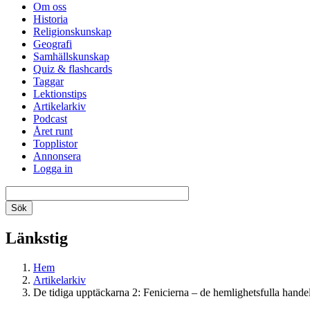
Om oss
Historia
Religionskunskap
Geografi
Samhällskunskap
Quiz & flashcards
Taggar
Lektionstips
Artikelarkiv
Podcast
Året runt
Topplistor
Annonsera
Logga in
Länkstig
Hem
Artikelarkiv
De tidiga upptäckarna 2: Fenicierna – de hemlighetsfulla hand