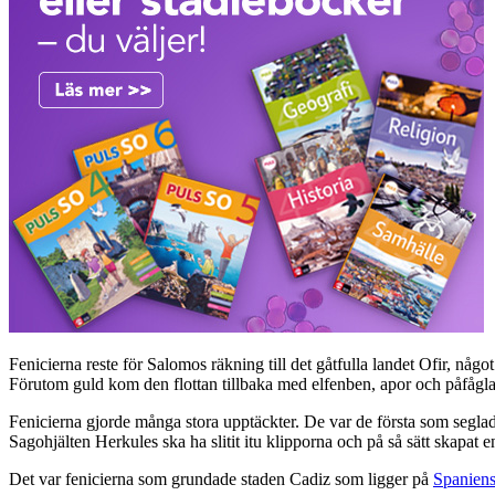
Fenicierna reste för Salomos räkning till det gåtfulla landet Ofir, nå
Förutom guld kom den flottan tillbaka med elfenben, apor och påfåglar
Fenicierna gjorde många stora upptäckter. De var de första som segl
Sagohjälten Herkules ska ha slitit itu klipporna och på så sätt skapat
Det var fenicierna som grundade staden Cadiz som ligger på
Spanien