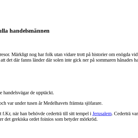
fulla handelsmännen
a resor. Märkligt nog har folk utan vidare trott på historier om enögda
h att det där fanns länder där solen inte gick ner på sommaren hånades han
de handelsvägar de upptäckt.
och var under tusen år Medelhavets främsta sjöfarare.
 f.Kr, när han behövde cederträ till sitt tempel i
Jerusalem
. Cederträ va
fter det grekiska ordet foinios som betyder mörkröd.