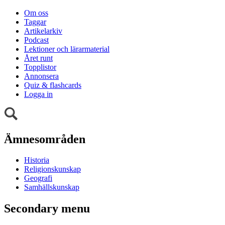
Om oss
Taggar
Artikelarkiv
Podcast
Lektioner och lärarmaterial
Året runt
Topplistor
Annonsera
Quiz & flashcards
Logga in
Ämnesområden
Historia
Religionskunskap
Geografi
Samhällskunskap
Secondary menu