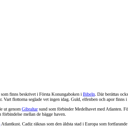
got som finns beskrivet i Första Konungaboken i
Bibeln
. Där berättas ock
. Vart flottorna seglade vet ingen idag. Guld, elfenben och apor finns 
ade ut genom
Gibraltar
sund som förbinder Medelhavet med Atlanten. F
 en förbindelse mellan de bägge haven.
s
Atlantkust. Cadiz räknas som den äldsta stad i Europa som fortfarande