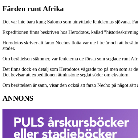
Färden runt Afrika
Det var inte bara kung Salomo som utnyttjade feniciernas sjövana. Fa
Expeditionen finns beskriven hos Herodotos, kallad "historieskrivnin
Herodotos skriver att farao Nechos flotta var ute i tre år och att besät
stoder.
Om berättelsen stämmer, var fenicierna de första som seglade runt Afri
Det finns dock en detalj som Herodotos vägrade tro på men som är det b
Det bevisar att expeditionen åtminstone seglat söder om ekvatorn.
Om berättelsen är sann, visar den också att farao Necho på något sätt 
ANNONS