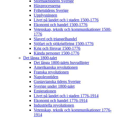
Stormaktstidens Sverige
Häxprocesserna
Frihetstidens Sverige
Upplysningen
Livet på landet och i staden 1500-1776
Ekonomi och handel 1500-1776
Vetenskap, teknik och kommunikationer 1500-
1776
Slaveri och triangelhandel
Sjöfart och sjökrigföring 1500-1776
Krig och försvar 1500-1776
Kända personer 1500-1776
Det långa 1800-talet
Det långa 1800-talets huvudlinjer
Amerikanska revolutionen
Franska revolutionen
Napoleontiden
Gustavianska tidens Sverige
Sverige under 1800-talet
Emigrationen
Livet på landet och i staden 1776-1914
Ekonomi och handel 1776-1914
Industriella revolutionen
Vetenskap, teknik och kommunikationer 1776-
1914