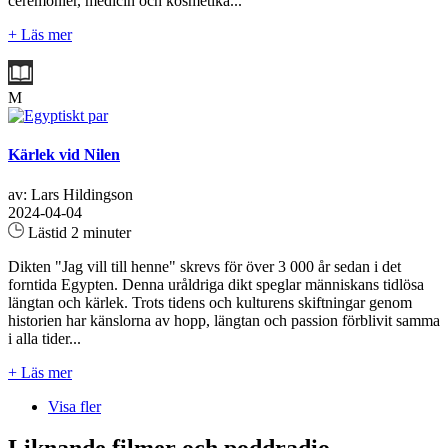
ceremonier, medicin och kosmetika...
+ Läs mer
M
Kärlek vid Nilen
av: Lars Hildingson
2024-04-04
Lästid 2 minuter
Dikten "Jag vill till henne" skrevs för över 3 000 år sedan i det
forntida Egypten. Denna uråldriga dikt speglar människans tidlösa
längtan och kärlek. Trots tidens och kulturens skiftningar genom
historien har känslorna av hopp, längtan och passion förblivit samma
i alla tider...
+ Läs mer
Visa fler