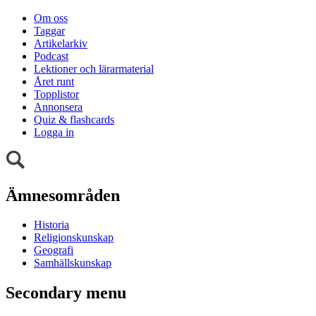
Om oss
Taggar
Artikelarkiv
Podcast
Lektioner och lärarmaterial
Året runt
Topplistor
Annonsera
Quiz & flashcards
Logga in
Ämnesområden
Historia
Religionskunskap
Geografi
Samhällskunskap
Secondary menu