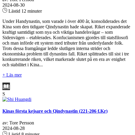
2024-08-30
Lästid 12 minuter
Under Handynastin, som varade i över 400 år, konsoliderades det
Kina som den tidigare Qindynastin hade skapat. Riket expanderade
kraftigt samtidigt som nya och viktiga handelsvägar – som
Sidenvägen – etablerades. Konfucianismen gjordes till statsfilosofi
och man införde ett system med tributer från underlydande folk.
Trots dessa framgångar ledde slutligen interna strider och
ekonomiska problem till dynastins fall. Riket splittrades till sist i tre
konkurrerande riken, vilket markerade slutet på en era av enighet
och stabilitet i Kina...
+ Läs mer
S
Kinas första kejsare och Qindynastin (221-206 f.Kr)
av: Tore Persson
2024-08-28
Lästid 8 minuter