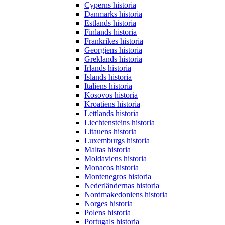
Cyperns historia
Danmarks historia
Estlands historia
Finlands historia
Frankrikes historia
Georgiens historia
Greklands historia
Irlands historia
Islands historia
Italiens historia
Kosovos historia
Kroatiens historia
Lettlands historia
Liechtensteins historia
Litauens historia
Luxemburgs historia
Maltas historia
Moldaviens historia
Monacos historia
Montenegros historia
Nederländernas historia
Nordmakedoniens historia
Norges historia
Polens historia
Portugals historia