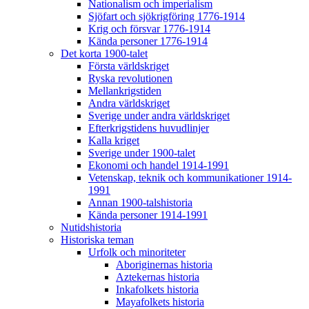
Nationalism och imperialism
Sjöfart och sjökrigföring 1776-1914
Krig och försvar 1776-1914
Kända personer 1776-1914
Det korta 1900-talet
Första världskriget
Ryska revolutionen
Mellankrigstiden
Andra världskriget
Sverige under andra världskriget
Efterkrigstidens huvudlinjer
Kalla kriget
Sverige under 1900-talet
Ekonomi och handel 1914-1991
Vetenskap, teknik och kommunikationer 1914-
1991
Annan 1900-talshistoria
Kända personer 1914-1991
Nutidshistoria
Historiska teman
Urfolk och minoriteter
Aboriginernas historia
Aztekernas historia
Inkafolkets historia
Mayafolkets historia