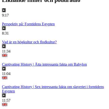
Liknande filmer och poddradio
9:17
Perspektiv på: Forntidens Egypten
8:31
Vad är en högkultur och flodkultur?
11:34
Captivating History | Åtta intressanta fakta om Babylon
11:04
Captivating History | Sex intressanta fakta om slaveriet i forntidens
Egypten
11:57