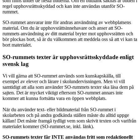
som finns under de flesta bilderna. Om en bildlänk saknas är bilden i
regel upphovsrättsskyddad och kan inte användas utanför SO-
rummet.
SO-rummet ansvarar inte för andras användning av webbplatsens
material. Om du är upphovsrättsinnehavare och anser att SO-
rummets användning av ditt material bryter mot upphovsrätten och
bör plockas bort, så är du välkommen att meddela oss så att vi kan ta
bort materialet.
SO-rummets texter är upphovsrättsskyddade enligt
svensk lag
Vi vill gärna att SO-rummet används som kunskapskälla, till
exempel av elever och lärare i skolundervisningen. Men vi vill
samtidigt att alla som använder SO-rummets texter ska läsa dem på
sajten. Det är mycket viktigt eftersom SO-rummet annars inte
kommer att kunna fortsätta vara en öppen webbplats.
När du använder text- eller bildmaterial från SO-rummet i
skolarbeten och på andra godkända ställen måste du alltid uppge
källan! Det måste framgå tydligt vem som skrivit texten och varifrån
materialet kommer (SO-rummet.se, inkl. länk).
SO-rummets texter får INTE användas fritt som redaktionellt