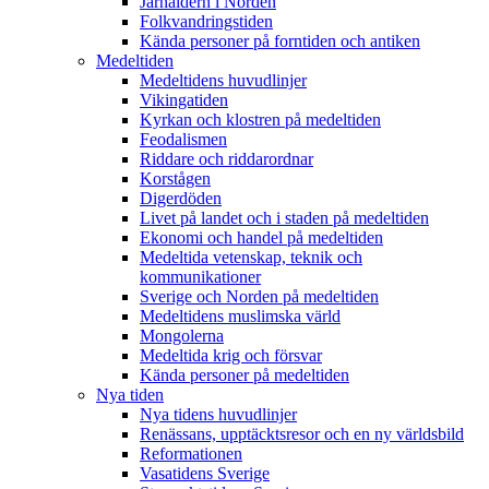
Järnåldern i Norden
Folkvandringstiden
Kända personer på forntiden och antiken
Medeltiden
Medeltidens huvudlinjer
Vikingatiden
Kyrkan och klostren på medeltiden
Feodalismen
Riddare och riddarordnar
Korstågen
Digerdöden
Livet på landet och i staden på medeltiden
Ekonomi och handel på medeltiden
Medeltida vetenskap, teknik och
kommunikationer
Sverige och Norden på medeltiden
Medeltidens muslimska värld
Mongolerna
Medeltida krig och försvar
Kända personer på medeltiden
Nya tiden
Nya tidens huvudlinjer
Renässans, upptäcktsresor och en ny världsbild
Reformationen
Vasatidens Sverige