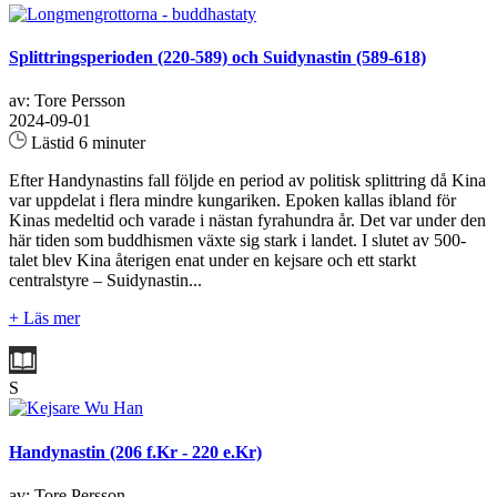
Splittringsperioden (220-589) och Suidynastin (589-618)
av: Tore Persson
2024-09-01
Lästid 6 minuter
Efter Handynastins fall följde en period av politisk splittring då Kina
var uppdelat i flera mindre kungariken. Epoken kallas ibland för
Kinas medeltid och varade i nästan fyrahundra år. Det var under den
här tiden som buddhismen växte sig stark i landet. I slutet av 500-
talet blev Kina återigen enat under en kejsare och ett starkt
centralstyre – Suidynastin...
+ Läs mer
S
Handynastin (206 f.Kr - 220 e.Kr)
av: Tore Persson