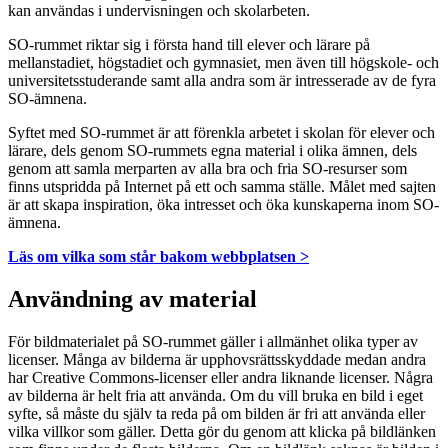
kan användas i undervisningen och skolarbeten.
SO-rummet riktar sig i första hand till elever och lärare på
mellanstadiet, högstadiet och gymnasiet, men även till högskole- och
universitetsstuderande samt alla andra som är intresserade av de fyra
SO-ämnena.
Syftet med SO-rummet är att förenkla arbetet i skolan för elever och
lärare, dels genom SO-rummets egna material i olika ämnen, dels
genom att samla merparten av alla bra och fria SO-resurser som
finns utspridda på Internet på ett och samma ställe. Målet med sajten
är att skapa inspiration, öka intresset och öka kunskaperna inom SO-
ämnena.
Läs om vilka som står bakom webbplatsen >
Användning av material
För bildmaterialet på SO-rummet gäller i allmänhet olika typer av
licenser. Många av bilderna är upphovsrättsskyddade medan andra
har Creative Commons-licenser eller andra liknande licenser. Några
av bilderna är helt fria att använda. Om du vill bruka en bild i eget
syfte, så måste du själv ta reda på om bilden är fri att använda eller
vilka villkor som gäller. Detta gör du genom att klicka på bildlänken