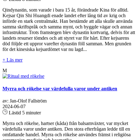
Qindynastin, som varade i bara 15 år, förändrade Kina för alltid.
Kejsar Qin Shi Huangdi enade landet efter lång tid av krig och
införde en stark centralmakt. Han bestämde att alla skulle använda
samma skriftspråk och samma mynt, och byggde vägar och annan
infrastruktur. Trots framstegen blev dynastin kortvarig, delvis för att
landets resurser tömdes och att styret var för hårt. Efter kejsarens
död följde ett uppror varefter dynastin föll samman. Men grunden
för det kinesiska kejsardömet var nu lagd...
+ Läs mer
M
Myrra och rökelse var värdefulla varor under antiken
av: Jan-Olof Fallström
2024-06-07
Lästid 5 minuter
Myrra och rökelse, hartser (kåda) från balsamväxter, var mycket
värdefulla varor under antiken. Den stora efterfrågan ledde till en
omfattande handel. Myrra och rökelse användes främst i religiösa