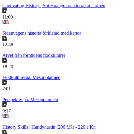
Captivating History | Shi Huangdi och terrakottaarmén
11:00
Sidenvägens historia förklarad med kartor
12:48
Arvet från forntidens flodkulturer
18:20
Flodkulturerna: Mesopotamien
7:01
Perspektiv på: Mesopotamien
9:17
History Skills | Handynastin (206 f.Kr - 220 e.Kr)