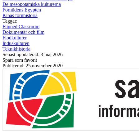
De mesopotamiska kulturerna
Forntidens Egypten
Kinas fornhistoria
Taggar:
Flipped Classroom
Dokumentär och film
Flodkulturer
Induskulturen
Teknikhistoria
Senast uppdaterad: 3 maj 2026
Spara som favorit
Publicerad: 25 november 2020