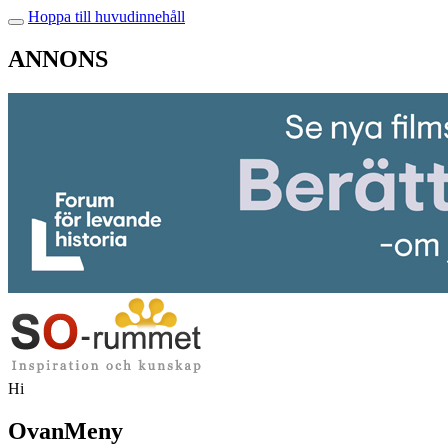
Hoppa till huvudinnehåll
ANNONS
Hi
OvanMeny