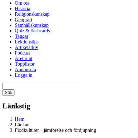
Om oss
Historia
Religionskunskap
Geografi
Samhällskunskap
Quiz & flashcards
Taggar
Lektionstips
Artikelarkiv
Podcast
Året runt
Topplistor
Annonsera
Logga in
Länkstig
Hem
Länkar
Flodkulturer – jämförelse och fördjupning