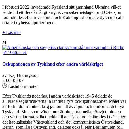
I februari 2022 invaderade Ryssland sitt grannland Ukraina vilket
ledde till ett flera år långt krig. Även säkerhetsläget runt Östersjön
förändrades efter invasionen och Kaliningrad började dyka upp allt
oftare i nyhetsrapporteringen...
+ Läs mer
M
Ockupationen av Tyskland efter andra världskriget
av: Kaj Hildingsson
2025-05-07
Lästid 6 minuter
Efter Tysklands nederlag i andra världskriget 1945 delade de
allierade segrarmakterna in landet i fyra ockupationszoner. Målet var
att förhindra framtida krig genom att avväpna och omforma det nya
Tyskland. Men snart växte motsättningarna mellan Sovjetunionen
och västmakterna, vilket ledde till att Tyskland splittrades i två stater:
det kapitalistiska Västtyskland och det kommunistiska Östtyskland.
Berlin, som låg i Östtyskland, delades också. När Berlinmuren föll