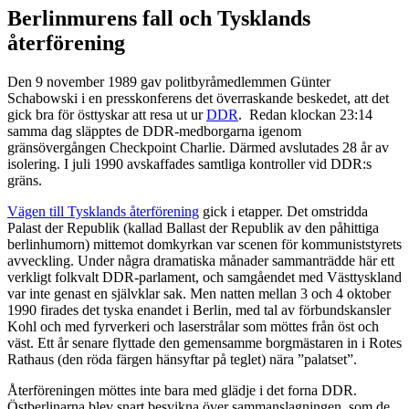
Berlinmurens fall och Tysklands
återförening
Den 9 november 1989 gav politbyråmedlemmen Günter
Schabowski i en presskonferens det överraskande beskedet, att det
gick bra för östtyskar att resa ut ur
DDR
. Redan klockan 23:14
samma dag släpptes de DDR-medborgarna igenom
gränsövergången Checkpoint Charlie. Därmed avslutades 28 år av
isolering. I juli 1990 avskaffades samtliga kontroller vid DDR:s
gräns.
Vägen till Tysklands återförening
gick i etapper. Det omstridda
Palast der Republik (kallad Ballast der Republik av den påhittiga
berlinhumorn) mittemot domkyrkan var scenen för kommuniststyrets
avveckling. Under några dramatiska månader sammanträdde här ett
verkligt folkvalt DDR-parlament, och samgåendet med Västtyskland
var inte genast en självklar sak. Men natten mellan 3 och 4 oktober
1990 firades det tyska enandet i Berlin, med tal av förbundskansler
Kohl och med fyrverkeri och laserstrålar som möttes från öst och
väst. Ett år senare flyttade den gemensamme borgmästaren in i Rotes
Rathaus (den röda färgen hänsyftar på teglet) nära ”palatset”.
Återföreningen möttes inte bara med glädje i det forna DDR.
Östberlinarna blev snart besvikna över sammanslagningen, som de