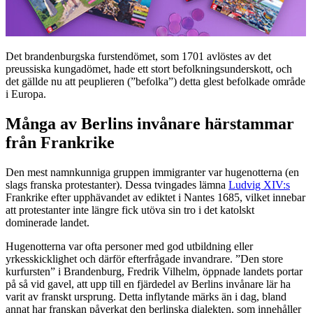
Det brandenburgska furstendömet, som 1701 avlöstes av det
preussiska kungadömet, hade ett stort befolkningsunderskott, och
det gällde nu att peuplieren (”befolka”) detta glest befolkade område
i Europa.
Många av Berlins invånare härstammar
från Frankrike
Den mest namnkunniga gruppen immigranter var hugenotterna (en
slags franska protestanter). Dessa tvingades lämna
Ludvig XIV:s
Frankrike efter upphävandet av ediktet i Nantes 1685, vilket innebar
att protestanter inte längre fick utöva sin tro i det katolskt
dominerade landet.
Hugenotterna var ofta personer med god utbildning eller
yrkesskicklighet och därför efterfrågade invandrare. ”Den store
kurfursten” i Brandenburg, Fredrik Vilhelm, öppnade landets portar
på så vid gavel, att upp till en fjärdedel av Berlins invånare lär ha
varit av franskt ursprung. Detta inflytande märks än i dag, bland
annat har franskan påverkat den berlinska dialekten, som innehåller