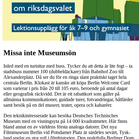
Missa inte Museumsön
Inled med en turisttur med buss. Tycker du att detta är lite fegt – ta
stadsbuss nummer 100 (dubbeldäckare) från Bahnhof Zoo till
Alexanderplatz. Då ser du för en ringa slant praktiskt taget hela
centrala Berlin. Klokast är kanske att köpa Berlin Welcome Card
som varierar i pris från 20 till 105 euro, beroende på antal dagar
eller geografisk räckvidd. Det är ett rabattkort som gäller på
allmänna kommunikationer, guidade turer, fotvandringar, båtfärder
samt besök på en del museer, teater, opera och kabaréer.
Den teknikintresserade kan besöka Deutsches Technisches
Museum med en visningsyta på 14 000 kvadratmeter. Här finns
bland annat en av världens första analoga datorer. Det nya
Filmmuseum Berlin vid Potsdamer Platz är särdeles sevärt, Tysk-
land spelar en stor roll i filmhistorien. Den praktfulla Berliner Dom