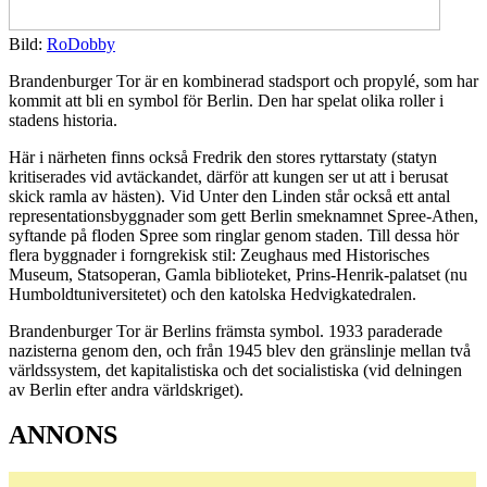
Bild:
RoDobby
Brandenburger Tor är en kombinerad stadsport och propylé, som har
kommit att bli en symbol för Berlin. Den har spelat olika roller i
stadens historia.
Här i närheten finns också Fredrik den stores ryttarstaty (statyn
kritiserades vid avtäckandet, därför att kungen ser ut att i berusat
skick ramla av hästen). Vid Unter den Linden står också ett antal
representationsbyggnader som gett Berlin smeknamnet Spree-Athen,
syftande på floden Spree som ringlar genom staden. Till dessa hör
flera byggnader i forngrekisk stil: Zeughaus med Historisches
Museum, Statsoperan, Gamla biblioteket, Prins-Henrik-palatset (nu
Humboldtuniversitetet) och den katolska Hedvigkatedralen.
Brandenburger Tor är Berlins främsta symbol. 1933 paraderade
nazisterna genom den, och från 1945 blev den gränslinje mellan två
världssystem, det kapitalistiska och det socialistiska (vid delningen
av Berlin efter andra världskriget).
ANNONS