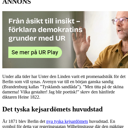
ANNONS
Under alla tider har Unter den Linden varit ett promenadstråk för det
Berlin som vill synas. Avenyn var till en början ganska sandig
(Brandenburg kallas ”Tysklands sandlåda”). ”Men titta på de sköna
damerna! Vilka gestalter! Jag blir poetisk!” skrev den hänförde
diktaren Heine 1822.
Det tyska kejsardömets huvudstad
År 1871 blev Berlin det
nya tyska kejsardömets
huvudstad. En
symbol för detta var regeringsgatan Wilhelmstrasse där den mäktige