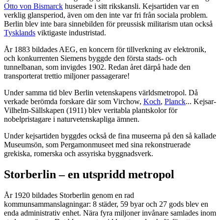
Otto von Bismarck
huserade i sitt rikskansli. Kejsartiden var en
verklig glansperiod, även om den inte var fri från sociala problem.
Berlin blev inte bara sinnebilden för preussisk militarism utan också
Tysklands
viktigaste industristad.
År 1883 bildades AEG, en koncern för tillverkning av elektronik,
och konkurrenten Siemens byggde den första stads- och
tunnelbanan, som invigdes 1902. Redan året därpå hade den
transporterat trettio miljoner passagerare!
Under samma tid blev Berlin vetenskapens världsmetropol. Då
verkade berömda forskare där som Virchow,
Koch
,
Planck
... Kejsar-
Vilhelm-Sällskapen (1911) blev veritabla plantskolor för
nobelpristagare i naturvetenskapliga ämnen.
Under kejsartiden byggdes också de fina museerna på den så kallade
Museumsön, som Pergamonmuseet med sina rekonstruerade
grekiska, romerska och assyriska byggnadsverk.
Storberlin – en utspridd metropol
År 1920 bildades Storberlin genom en rad
kommunsammanslagningar: 8 städer, 59 byar och 27 gods blev en
enda administrativ enhet. Nära fyra miljoner invånare samlades inom