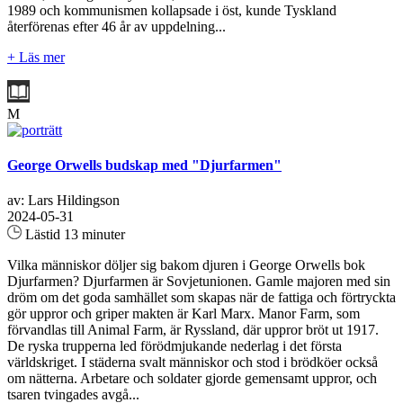
1989 och kommunismen kollapsade i öst, kunde Tyskland
återförenas efter 46 år av uppdelning...
+ Läs mer
M
George Orwells budskap med "Djurfarmen"
av: Lars Hildingson
2024-05-31
Lästid 13 minuter
Vilka människor döljer sig bakom djuren i George Orwells bok
Djurfarmen? Djurfarmen är Sovjetunionen. Gamle majoren med sin
dröm om det goda samhället som skapas när de fattiga och förtryckta
gör uppror och griper makten är Karl Marx. Manor Farm, som
förvandlas till Animal Farm, är Ryssland, där uppror bröt ut 1917.
De ryska trupperna led förödmjukande nederlag i det första
världskriget. I städerna svalt människor och stod i brödköer också
om nätterna. Arbetare och soldater gjorde gemensamt uppror, och
tsaren tvingades avgå...