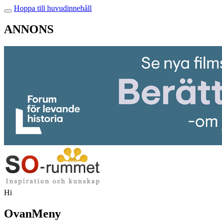
Hoppa till huvudinnehåll
ANNONS
Hi
OvanMeny