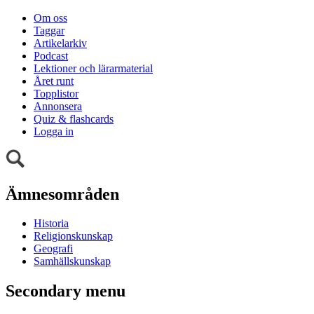
Om oss
Taggar
Artikelarkiv
Podcast
Lektioner och lärarmaterial
Året runt
Topplistor
Annonsera
Quiz & flashcards
Logga in
Ämnesområden
Historia
Religionskunskap
Geografi
Samhällskunskap
Secondary menu