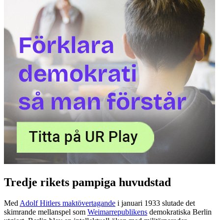
Tredje rikets pampiga huvudstad
Med
Adolf Hitlers maktövertagande
i januari 1933 slutade det
skimrande mellanspel som
Weimarrepublikens
demokratiska Berlin