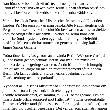
från förra sekelskiftet är ett måste, i tornet njuter man av en fin
utsikt både ner i kyrkan och över Berlin. Rabatt får man också om
man vill besöka en luftskyddsbunker från andra världskriget.
Värt ett besök är Deutsches Historisches Museum vid Unter den
Linden. På Museumsön kan man besöka Alte Nationalgalerie och
Pergamonmuseum, vilket absolut bör besökas, en av dess arkitekter
kom för övrigt från Karlshamn! I Neues Museum finns den
världsberömda bysten av den egyptiska drottningen Neferititi att
beskåda. Museumsön har numera en gemensam ingång kallad
James Simon Gallerie.
Trötta fötter kan vilas genom att använda Berlin Welcome Card på
guidad båttur genom centrala Berlin, där man inte minst kan
betrakta de nya regeringskvarteren. Är du både trött och hungrig
kan du åka en längre tur med en restaurangförsedd båt runt hela
Berlin. Då kan du stiga ur vid det vackert belägna Schloss
Charlottenburg och dess parkanläggning.
Nyöppnat är Jüdisches Museum vid Lindenstrasse som handlar om
judarnas historia i Tyskland. I närheten ligger
Förintelsemonumentet, en samling av 2 711 betongpelare. Om det
misslyckade officersupproret mot Hitler 1944 vittnar Gedenkstätte
Deutscher Widerstand (Minnesplatsen för det tyska motståndet) i en
innergård vid Stauffenbergstrasse. Det var där som attentatsmannen