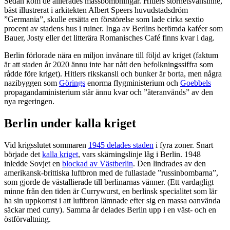
Sedan kom de allierades massbombningar. Hitlers storhetsvansinne,
bäst illustrerat i arkitekten Albert Speers huvudstadsdröm
”Germania”, skulle ersätta en förstörelse som lade cirka sextio
procent av stadens hus i ruiner. Inga av Berlins berömda kaféer som
Bauer, Josty eller det litterära Romanisches Café finns kvar i dag.
Berlin förlorade nära en miljon invånare till följd av kriget (faktum
är att staden år 2020 ännu inte har nått den befolkningssiffra som
rådde före kriget). Hitlers rikskansli och bunker är borta, men några
nazibyggen som
Görings
enorma flygministerium och
Goebbels
propagandaministerium står ännu kvar och ”återanvänds” av den
nya regeringen.
Berlin under kalla kriget
Vid krigsslutet sommaren
1945 delades staden
i fyra zoner. Snart
började det
kalla kriget
, vars skärningslinje låg i Berlin. 1948
inledde Sovjet en
blockad av Västberlin
. Den lindrades av den
amerikansk-brittiska luftbron med de fullastade ”russinbombarna”,
som gjorde de västallierade till berlinarnas vänner. (Ett vardagligt
minne från den tiden är Currywurst, en berlinsk specialitet som lär
ha sin uppkomst i att luftbron lämnade efter sig en massa oanvända
säckar med curry). Samma år delades Berlin upp i en väst- och en
östförvaltning.