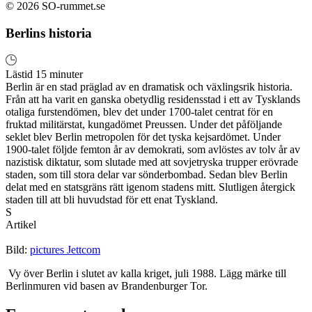
© 2026 SO-rummet.se
Berlins historia
Lästid 15 minuter
Berlin är en stad präglad av en dramatisk och växlingsrik historia.
Från att ha varit en ganska obetydlig residensstad i ett av Tysklands
otaliga furstendömen, blev det under 1700-talet centrat för en
fruktad militärstat, kungadömet Preussen. Under det påföljande
seklet blev Berlin metropolen för det tyska kejsardömet. Under
1900-talet följde femton år av demokrati, som avlöstes av tolv år av
nazistisk diktatur, som slutade med att sovjetryska trupper erövrade
staden, som till stora delar var sönderbombad. Sedan blev Berlin
delat med en statsgräns rätt igenom stadens mitt. Slutligen återgick
staden till att bli huvudstad för ett enat Tyskland.
S
Artikel
Bild:
pictures Jettcom
Vy över Berlin i slutet av kalla kriget, juli 1988. Lägg märke till
Berlinmuren vid basen av Brandenburger Tor.