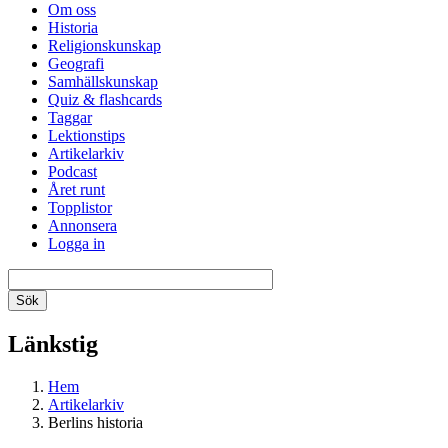
Om oss
Historia
Religionskunskap
Geografi
Samhällskunskap
Quiz & flashcards
Taggar
Lektionstips
Artikelarkiv
Podcast
Året runt
Topplistor
Annonsera
Logga in
Länkstig
Hem
Artikelarkiv
Berlins historia