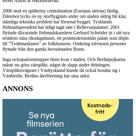
Hotel Adlon är rekonstruerad.
2006 stod en splitterny centralstation (Europas största) färdig.
Däremot tycks en ny storflygplats söder om staden aldrig bli klar,
ständiga tekniska problem har försenat bygget. Tysklands
förbundspresident har tidigt tagit säte i Bellevuepalatset. 2001
flyttade dåvarande förbundskanslern Gerhard Schröder in i sitt nya
residens nära riksdagshuset, ett postmodernistiskt palats som döpts
till ”Tvättmaskinen” av folkhumorn. Omkring tolvtusen personer
flyttade från den gamla huvudstaden Bonn.
Inga ockupationstrupper finns kvar i staden. Och Berlinpojkarna
måste nu göra värnplikt, något de slapp under delningen.
Värnpliktsvägrare i Västtyskland kunde då också bosätta sig i
Västberlin. Berlins återförening har sina sidor.
ANNONS