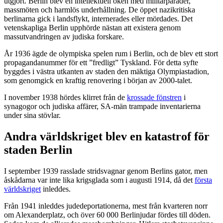
utgjort. Berlin blev en intellektuell öken med militärparader,
massmöten och harmlös underhållning. De öppet nazikritiska
berlinarna gick i landsflykt, internerades eller mördades. Det
vetenskapliga Berlin upphörde nästan att existera genom
massutvandringen av judiska forskare.
År 1936 ägde de olympiska spelen rum i Berlin, och de blev ett stort
propagandanummer för ett ”fredligt” Tyskland. För detta syfte
byggdes i västra utkanten av staden den mäktiga Olympiastadion,
som genomgick en kraftig renovering i början av 2000-talet.
I november 1938 hördes klirret från de
krossade fönstren
i
synagogor och judiska affärer, SA-män trampade inventarierna
under sina stövlar.
Andra världskriget blev en katastrof för
staden Berlin
I september 1939 rasslade stridsvagnar genom Berlins gator, men
åskådarna var inte lika krigsglada som i augusti 1914, då det
första
världskriget
inleddes.
Från 1941 inleddes judedeportationerna, mest från kvarteren norr
om Alexanderplatz, och över 60 000 Berlinjudar fördes till döden.