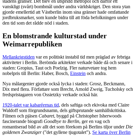
stadens gränser. Det blev en utspridd metropol och därför ett
vanskligt (svårt) bombmål under andra världskriget. Den stora ytan
gjorde emellertid att Västberlin inom sina gränser hade omfattande
jordbruksmarker, som kunde bidra till att föda befolkningen under
den tid som det rådde nöd i staden.
En blomstrande kulturstad under
Weimarrepubliken
Mellankrigstiden
var en politiskt instabil tid men präglad av febriga
aktiviteter i Berlin. Berömda arkitekter verkade både då och senare i
staden: Gropius, Taut och Poelzig. Fler naturvetare tog hem
nobelpris till Berlin: Haber, Bosch,
Einstein
och andra.
Nya målargenier gjorde också lycka i staden: Grosz, Beckmann,
Dix med flera. Författare som Brecht, Arnold Zweig, Tucholsky och
fredspristagaren von Ossietzky verkade också här.
1920-talet var kabaréernas tid
, dels saftiga och ekivoka med Claire
Waldoff som förgrundsnamn, dels giftsprutande samhällskritiska.
Filmen och pjäsen
Cabaret
, byggd på Christopher Isherwoods
fascinerande biografi
Goodbye to Berlin
, ger en vag och
romantiserad bild av allt det som förekom på Berlins tiljor under
Die
goldenen Zwanziger
(”det gyllene tjugotalet”).
Se karta över Berlin