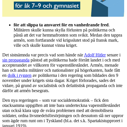
för att slippa ta ansvaret för en vanhedrande fred
.
Militären skulle kunna skylla förlusten på politikerna och
påstå att det var hemmafronten som svikit. Medan den tappra
armén, som fortfarande vid krigsslutet stod på fransk mark,
ville och skulle kunnat vinna kriget.
Det sistnämnda var precis vad som hände när
Adolf Hitler
senare i
sin propaganda
påstod att politikerna hade förrått landet i och med
accepterandet av villkoren för vapenstilleståndet. Armén, menade
han och andra militärer och nationalister på högerkanten, hade fått
en
dolk i ryggen
av politikerna i den regering som bildades den 9
november under krigets sista dagar. Kriget förlorades, sades det
vidare, på grund av socialistisk och defaitistisk propaganda och inte
därför att armén besegrats.
Den nya regeringen – som var socialdemokratisk – fick den
otacksamma uppgiften att inte bara underteckna vapenstilleståndet
utan också klara upp de svåra problemen med att demobilisera
soldater, ordna livsmedelsförsörjningen och dessutom slå ner uppror
som ägde rum runt om i Tyskland (bl.a. det s.k. Spartakistupproret i
januari 1919).