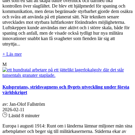
talet som ett sätt att skapa bättre överblick och därmed öka
kontrollen över slagfältet. De blev ett hjälpmedel för spaning och
kommunikation, men deras begränsade styrbarhet gjorde dem osäkra
och svåra att använda på ett planerat sätt. När tekniken senare
utvecklades mot styrbara luftfarkoster förändrades möjligheterna.
Luftskeppen kunde användas mer aktivt och i större skala, både för
spaning och anfall, men de visade också tydligt hur nya militära
innovationer snabbt kan få svagheter som fienden lär sig att
utnyttja...
+ Läs mer
M
Kulsprutans, stridsvagnens och flygets utveckling under första
världskriget
av: Jan-Olof Fallström
2026-02-11
Lästid 8 minuter
Europa i augusti 1914: Runt om i länderna lämnar miljoner män sina
arbetsplatser och beger sig till militärkasernerna. Städerna ekar av