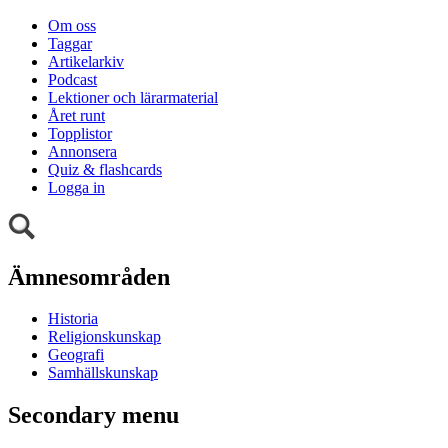
Om oss
Taggar
Artikelarkiv
Podcast
Lektioner och lärarmaterial
Året runt
Topplistor
Annonsera
Quiz & flashcards
Logga in
Ämnesområden
Historia
Religionskunskap
Geografi
Samhällskunskap
Secondary menu