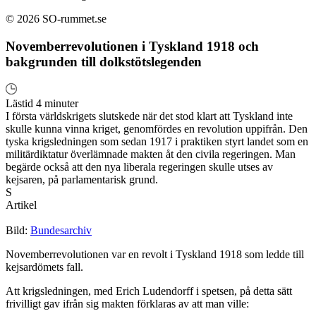
© 2026 SO-rummet.se
Novemberrevolutionen i Tyskland 1918 och
bakgrunden till dolkstötslegenden
Lästid 4 minuter
I första världskrigets slutskede när det stod klart att Tyskland inte
skulle kunna vinna kriget, genomfördes en revolution uppifrån. Den
tyska krigsledningen som sedan 1917 i praktiken styrt landet som en
militärdiktatur överlämnade makten åt den civila regeringen. Man
begärde också att den nya liberala regeringen skulle utses av
kejsaren, på parlamentarisk grund.
S
Artikel
Bild:
Bundesarchiv
Novemberrevolutionen var en revolt i Tyskland 1918 som ledde till
kejsardömets fall.
Att krigsledningen, med Erich Ludendorff i spetsen, på detta sätt
frivilligt gav ifrån sig makten förklaras av att man ville: