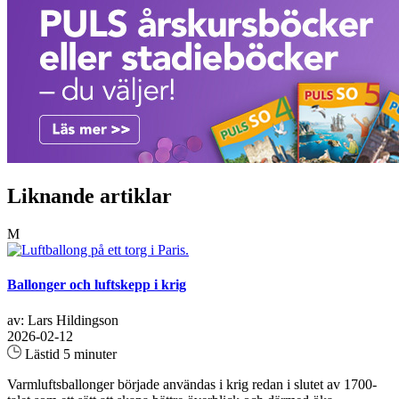
Liknande artiklar
M
Ballonger och luftskepp i krig
av: Lars Hildingson
2026-02-12
Lästid 5 minuter
Varmluftsballonger började användas i krig redan i slutet av 1700-