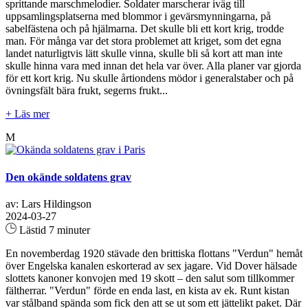
sprittande marschmelodier. Soldater marscherar iväg till
uppsamlingsplatserna med blommor i gevärsmynningarna, på
sabelfästena och på hjälmarna. Det skulle bli ett kort krig, trodde
man. För många var det stora problemet att kriget, som det egna
landet naturligtvis lätt skulle vinna, skulle bli så kort att man inte
skulle hinna vara med innan det hela var över. Alla planer var gjorda
för ett kort krig. Nu skulle årtiondens mödor i generalstaber och på
övningsfält bära frukt, segerns frukt...
+ Läs mer
M
Den okände soldatens grav
av: Lars Hildingson
2024-03-27
Lästid 7 minuter
En novemberdag 1920 stävade den brittiska flottans "Verdun" hemåt
över Engelska kanalen eskorterad av sex jagare. Vid Dover hälsade
slottets kanoner konvojen med 19 skott – den salut som tillkommer
fältherrar. "Verdun" förde en enda last, en kista av ek. Runt kistan
var stålband spända som fick den att se ut som ett jättelikt paket. Där