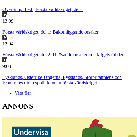
OverSimplified | Första världskriget, del 1
13:09
Första världskriget, del 1: Bakomliggande orsaker
12:04
Första världskriget, del 2: Utlösande orsaker och krigets följder
9:03
Tysklands, Österrike-Ungerns, Rysslands, Storbritanniens och
Frankrikes utrikespolitik innan första världskriget
Visa fler
ANNONS