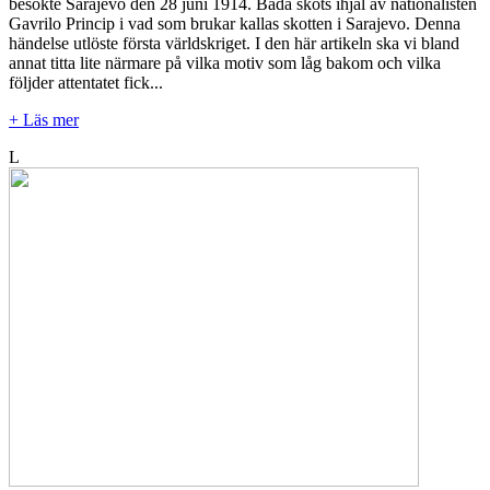
besökte Sarajevo den 28 juni 1914. Båda sköts ihjäl av nationalisten
Gavrilo Princip i vad som brukar kallas skotten i Sarajevo. Denna
händelse utlöste första världskriget. I den här artikeln ska vi bland
annat titta lite närmare på vilka motiv som låg bakom och vilka
följder attentatet fick...
+ Läs mer
L