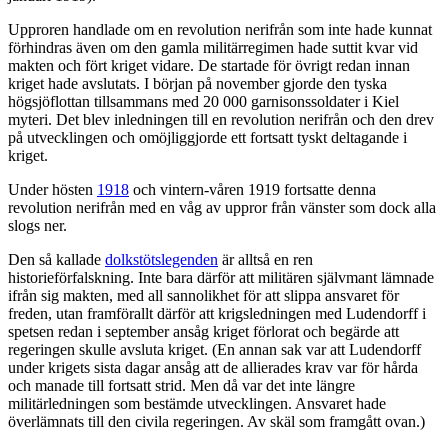
Upproren handlade om en revolution nerifrån som inte hade kunnat
förhindras även om den gamla militärregimen hade suttit kvar vid
makten och fört kriget vidare. De startade för övrigt redan innan
kriget hade avslutats. I början på november gjorde den tyska
högsjöflottan tillsammans med 20 000 garnisonssoldater i Kiel
myteri. Det blev inledningen till en revolution nerifrån och den drev
på utvecklingen och omöjliggjorde ett fortsatt tyskt deltagande i
kriget.
Under hösten
1918
och vintern-våren 1919 fortsatte denna
revolution nerifrån med en våg av uppror från vänster som dock alla
slogs ner.
Den så kallade
dolkstötslegenden
är alltså en ren
historieförfalskning. Inte bara därför att militären självmant lämnade
ifrån sig makten, med all sannolikhet för att slippa ansvaret för
freden, utan framförallt därför att krigsledningen med Ludendorff i
spetsen redan i september ansåg kriget förlorat och begärde att
regeringen skulle avsluta kriget. (En annan sak var att Ludendorff
under krigets sista dagar ansåg att de allierades krav var för hårda
och manade till fortsatt strid. Men då var det inte längre
militärledningen som bestämde utvecklingen. Ansvaret hade
överlämnats till den civila regeringen. Av skäl som framgått ovan.)