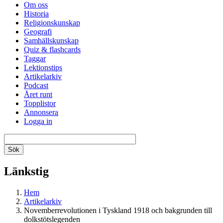
Om oss
Historia
Religionskunskap
Geografi
Samhällskunskap
Quiz & flashcards
Taggar
Lektionstips
Artikelarkiv
Podcast
Året runt
Topplistor
Annonsera
Logga in
Länkstig
Hem
Artikelarkiv
Novemberrevolutionen i Tyskland 1918 och bakgrunden till
dolkstötslegenden