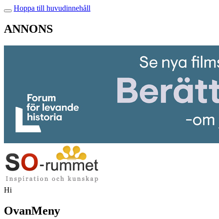
Hoppa till huvudinnehåll
ANNONS
Hi
OvanMeny