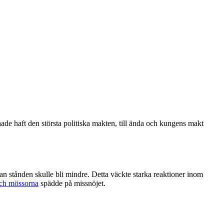
hade haft den största politiska makten, till ända och kungens makt
lan stånden skulle bli mindre. Detta väckte starka reaktioner inom
och mössorna
spädde på missnöjet.