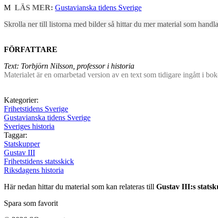
M
LÄS MER:
Gustavianska tidens Sverige
Skrolla ner till listorna med bilder så hittar du mer material som hand
FÖRFATTARE
Text: Torbjörn Nilsson, professor i historia
Materialet är en omarbetad version av en text som tidigare ingått i bo
Kategorier:
Frihetstidens Sverige
Gustavianska tidens Sverige
Sveriges historia
Taggar:
Statskupper
Gustav III
Frihetstidens statsskick
Riksdagens historia
Här nedan hittar du material som kan relateras till
Gustav III:s stats
Spara som favorit