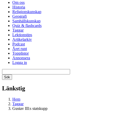
Om oss
Historia
Religionskunskap
Geografi
Samhällskunskap
Quiz & flashcards
Taggar
Lektionstips
Artikelarkiv
Podcast
Året runt
Topplistor
Annonsera
Logga in
Länkstig
Hem
Taggar
Gustav III:s statskupp