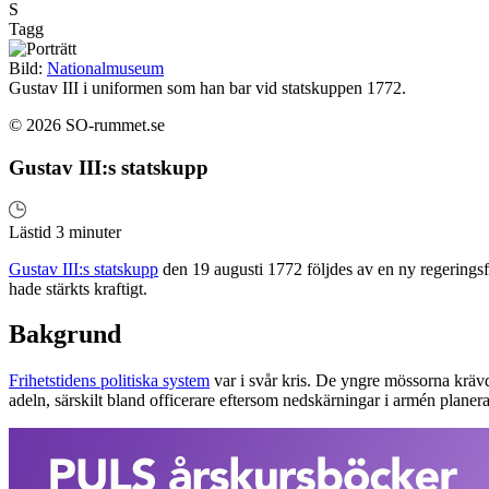
S
Tagg
Bild:
Nationalmuseum
Gustav III i uniformen som han bar vid statskuppen 1772.
© 2026 SO-rummet.se
Gustav III:s statskupp
Lästid 3 minuter
Gustav III:s statskupp
den 19 augusti 1772 följdes av en ny regering
hade stärkts kraftigt.
Bakgrund
Frihetstidens politiska system
var i svår kris. De yngre mössorna krävde
adeln, särskilt bland officerare eftersom nedskärningar i armén planer