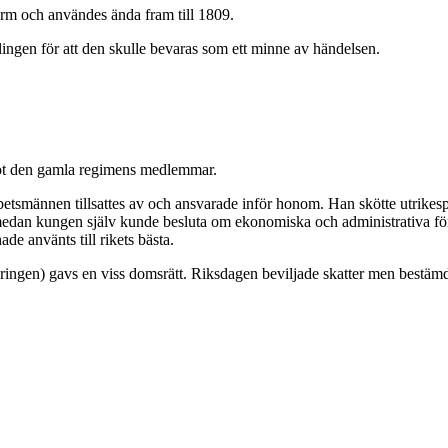
orm och användes ända fram till 1809.
ingen för att den skulle bevaras som ett minne av händelsen.
mot den gamla regimens medlemmar.
männen tillsattes av och ansvarade inför honom. Han skötte utrikespol
dan kungen själv kunde besluta om ekonomiska och administrativa fö
de använts till rikets bästa.
ingen) gavs en viss domsrätt. Riksdagen beviljade skatter men bestämd