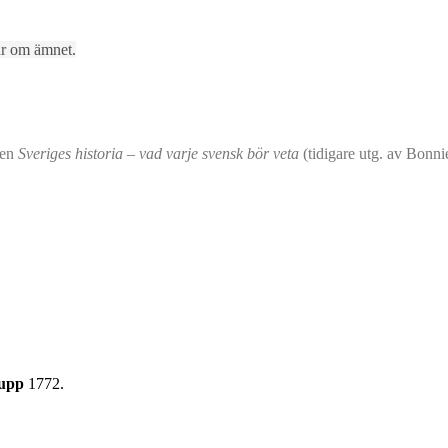
lar om ämnet.
ken
Sveriges historia – vad varje svensk bör veta
(tidigare utg. av Bonni
kupp
1772.