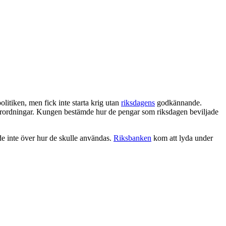
itiken, men fick inte starta krig utan
riksdagens
godkännande.
rordningar. Kungen bestämde hur de pengar som riksdagen beviljade
e inte över hur de skulle användas.
Riksbanken
kom att lyda under