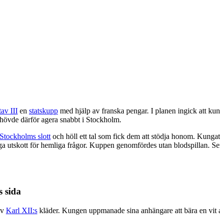
av III
en
statskupp
med hjälp av franska pengar. I planen ingick att kung
ehövde därför agera snabbt i Stockholm.
Stockholms slott
och höll ett tal som fick dem att stödja honom. Kungatr
iga utskott för hemliga frågor. Kuppen genomfördes utan blodspillan. 
 sida
av
Karl XII:s
kläder. Kungen uppmanade sina anhängare att bära en vit a