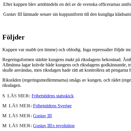
Efter kuppen blev armbindeln en del av de svenska officerarnas unif
Gustav III lämnade senare sin kuppuniform till den kungliga klädsaml
Följder
Kuppen var snabb (en timme) och oblodig. Inga repressalier följde 
Regeringsformen stärkte kungens makt på riksdagens bekostnad. Ämbets
Allmänna lagar krävde både kungens och riksdagens godkännande, me
skulle användas, men riksdagen hade rätt att kontrollera att pengarna ha
Riksråden (regeringsmedlemmarna) utsågs av kungen, och rådet (reger
riksdagen.
S
LÄS MER:
Frihetstidens statsskick
M
LÄS MER:
Frihetstidens Sverige
M
LÄS MER:
Gustav III
M
LÄS MER:
Gustav III:s revolution