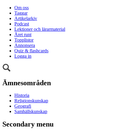
Om oss
Taggar
Artikelarkiv
Podcast
Lektioner och lärarmaterial
Året runt
Topplistor
Annonsera
Quiz & flashcards
Logga in
Ämnesområden
Historia
Religionskunskap
Geografi
Samhällskunskap
Secondary menu