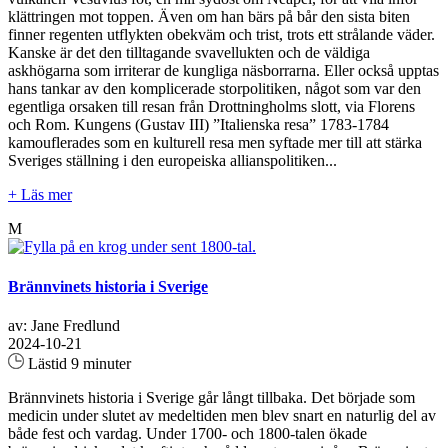
klättringen mot toppen. Även om han bärs på bår den sista biten
finner regenten utflykten obekväm och trist, trots ett strålande väder.
Kanske är det den tilltagande svavellukten och de väldiga
askhögarna som irriterar de kungliga näsborrarna. Eller också upptas
hans tankar av den komplicerade storpolitiken, något som var den
egentliga orsaken till resan från Drottningholms slott, via Florens
och Rom. Kungens (Gustav III) ”Italienska resa” 1783-1784
kamouflerades som en kulturell resa men syftade mer till att stärka
Sveriges ställning i den europeiska allianspolitiken...
+ Läs mer
M
Brännvinets historia i Sverige
av: Jane Fredlund
2024-10-21
Lästid 9 minuter
Brännvinets historia i Sverige går långt tillbaka. Det började som
medicin under slutet av medeltiden men blev snart en naturlig del av
både fest och vardag. Under 1700- och 1800-talen ökade