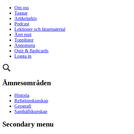
Om oss
Taggar
Artikelarkiv
Podcast
Lektioner och lärarmaterial
Året runt
Topplistor
Annonsera
Quiz & flashcards
Logga in
Ämnesområden
Historia
Religionskunskap
Geografi
Samhällskunskap
Secondary menu