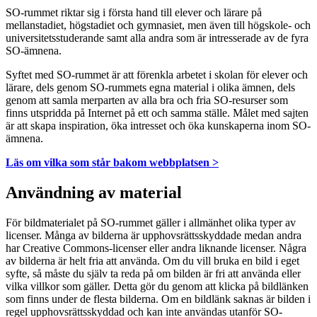
SO-rummet riktar sig i första hand till elever och lärare på
mellanstadiet, högstadiet och gymnasiet, men även till högskole- och
universitetsstuderande samt alla andra som är intresserade av de fyra
SO-ämnena.
Syftet med SO-rummet är att förenkla arbetet i skolan för elever och
lärare, dels genom SO-rummets egna material i olika ämnen, dels
genom att samla merparten av alla bra och fria SO-resurser som
finns utspridda på Internet på ett och samma ställe. Målet med sajten
är att skapa inspiration, öka intresset och öka kunskaperna inom SO-
ämnena.
Läs om vilka som står bakom webbplatsen >
Användning av material
För bildmaterialet på SO-rummet gäller i allmänhet olika typer av
licenser. Många av bilderna är upphovsrättsskyddade medan andra
har Creative Commons-licenser eller andra liknande licenser. Några
av bilderna är helt fria att använda. Om du vill bruka en bild i eget
syfte, så måste du själv ta reda på om bilden är fri att använda eller
vilka villkor som gäller. Detta gör du genom att klicka på bildlänken
som finns under de flesta bilderna. Om en bildlänk saknas är bilden i
regel upphovsrättsskyddad och kan inte användas utanför SO-