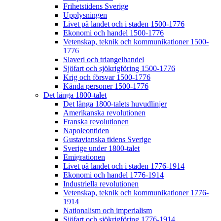
Frihetstidens Sverige
Upplysningen
Livet på landet och i staden 1500-1776
Ekonomi och handel 1500-1776
Vetenskap, teknik och kommunikationer 1500-
1776
Slaveri och triangelhandel
Sjöfart och sjökrigföring 1500-1776
Krig och försvar 1500-1776
Kända personer 1500-1776
Det långa 1800-talet
Det långa 1800-talets huvudlinjer
Amerikanska revolutionen
Franska revolutionen
Napoleontiden
Gustavianska tidens Sverige
Sverige under 1800-talet
Emigrationen
Livet på landet och i staden 1776-1914
Ekonomi och handel 1776-1914
Industriella revolutionen
Vetenskap, teknik och kommunikationer 1776-
1914
Nationalism och imperialism
Sjöfart och sjökrigföring 1776-1914