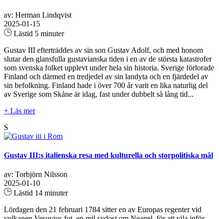
av: Herman Lindqvist
2025-01-15
Lästid 5 minuter
Gustav III efterträddes av sin son Gustav Adolf, och med honom
slutar den glansfulla gustavianska tiden i en av de största katastrofer
som svenska folket upplevt under hela sin historia. Sverige förlorade
Finland och därmed en tredjedel av sin landyta och en fjärdedel av
sin befolkning. Finland hade i över 700 år varit en lika naturlig del
av Sverige som Skåne är idag, fast under dubbelt så lång tid...
+ Läs mer
S
Gustav III:s italienska resa med kulturella och storpolitiska mål
av: Torbjörn Nilsson
2025-01-10
Lästid 14 minuter
Lördagen den 21 februari 1784 sitter en av Europas regenter vid
vulkanen Vesuvius fot, en mil sydost om Neapel, för att vila inför