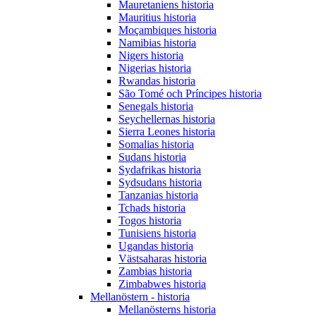
Mauretaniens historia
Mauritius historia
Moçambiques historia
Namibias historia
Nigers historia
Nigerias historia
Rwandas historia
São Tomé och Príncipes historia
Senegals historia
Seychellernas historia
Sierra Leones historia
Somalias historia
Sudans historia
Sydafrikas historia
Sydsudans historia
Tanzanias historia
Tchads historia
Togos historia
Tunisiens historia
Ugandas historia
Västsaharas historia
Zambias historia
Zimbabwes historia
Mellanöstern - historia
Mellanösterns historia