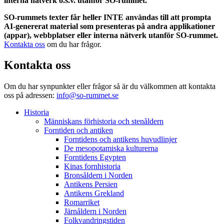
interna nätverk o.s.v. utanför SO-rummet.
SO-rummets texter får heller INTE användas till att prompta
AI-genererat material som presenteras på andra applikationer
(appar), webbplatser eller interna nätverk utanför SO-rummet.
Kontakta oss
om du har frågor.
Kontakta oss
Om du har synpunkter eller frågor så är du välkommen att kontakta
oss på adressen:
info@so-rummet.se
Historia
Människans förhistoria och stenåldern
Forntiden och antiken
Forntidens och antikens huvudlinjer
De mesopotamiska kulturerna
Forntidens Egypten
Kinas fornhistoria
Bronsåldern i Norden
Antikens Persien
Antikens Grekland
Romarriket
Järnåldern i Norden
Folkvandringstiden