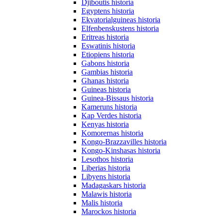
Djiboutis historia
Egyptens historia
Ekvatorialguineas historia
Elfenbenskustens historia
Eritreas historia
Eswatinis historia
Etiopiens historia
Gabons historia
Gambias historia
Ghanas historia
Guineas historia
Guinea-Bissaus historia
Kameruns historia
Kap Verdes historia
Kenyas historia
Komorernas historia
Kongo-Brazzavilles historia
Kongo-Kinshasas historia
Lesothos historia
Liberias historia
Libyens historia
Madagaskars historia
Malawis historia
Malis historia
Marockos historia