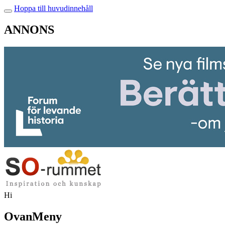
Hoppa till huvudinnehåll
ANNONS
Hi
OvanMeny