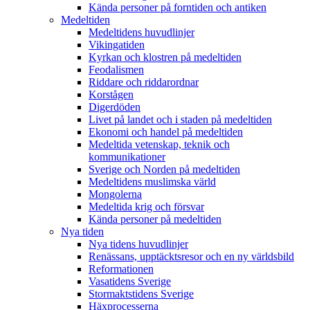
Kända personer på forntiden och antiken
Medeltiden
Medeltidens huvudlinjer
Vikingatiden
Kyrkan och klostren på medeltiden
Feodalismen
Riddare och riddarordnar
Korstågen
Digerdöden
Livet på landet och i staden på medeltiden
Ekonomi och handel på medeltiden
Medeltida vetenskap, teknik och
kommunikationer
Sverige och Norden på medeltiden
Medeltidens muslimska värld
Mongolerna
Medeltida krig och försvar
Kända personer på medeltiden
Nya tiden
Nya tidens huvudlinjer
Renässans, upptäcktsresor och en ny världsbild
Reformationen
Vasatidens Sverige
Stormaktstidens Sverige
Häxprocesserna