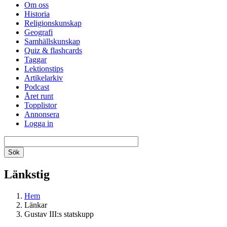
Om oss
Historia
Religionskunskap
Geografi
Samhällskunskap
Quiz & flashcards
Taggar
Lektionstips
Artikelarkiv
Podcast
Året runt
Topplistor
Annonsera
Logga in
Länkstig
Hem
Länkar
Gustav III:s statskupp