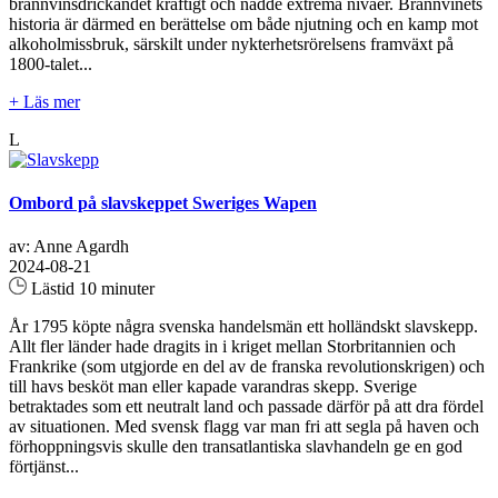
brännvinsdrickandet kraftigt och nådde extrema nivåer. Brännvinets
historia är därmed en berättelse om både njutning och en kamp mot
alkoholmissbruk, särskilt under nykterhetsrörelsens framväxt på
1800-talet...
+ Läs mer
L
Ombord på slavskeppet Sweriges Wapen
av: Anne Agardh
2024-08-21
Lästid 10 minuter
År 1795 köpte några svenska handelsmän ett holländskt slavskepp.
Allt fler länder hade dragits in i kriget mellan Storbritannien och
Frankrike (som utgjorde en del av de franska revolutionskrigen) och
till havs besköt man eller kapade varandras skepp. Sverige
betraktades som ett neutralt land och passade därför på att dra fördel
av situationen. Med svensk flagg var man fri att segla på haven och
förhoppningsvis skulle den transatlantiska slavhandeln ge en god
förtjänst...