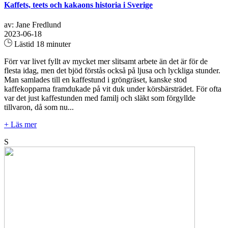
Kaffets, teets och kakaons historia i Sverige
av: Jane Fredlund
2023-06-18
Lästid 18 minuter
Förr var livet fyllt av mycket mer slitsamt arbete än det är för de
flesta idag, men det bjöd förstås också på ljusa och lyckliga stunder.
Man samlades till en kaffestund i gröngräset, kanske stod
kaffekopparna framdukade på vit duk under körsbärsträdet. För ofta
var det just kaffestunden med familj och släkt som förgyllde
tillvaron, då som nu...
+ Läs mer
S