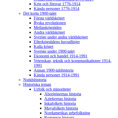
Krig och försvar 1776-1914
Kända personer 1776-1914
Det korta 1900-talet
Första världskriget
Ryska revolutionen
Mellankrigstiden
Andra världskriget
Sverige under andra världskriget
Efterkrigstidens huvudlinjer
Kalla kriget
Sverige under 1900-talet
Ekonomi och handel 1914-1991
Vetenskap, teknik och kommunikationer 1914-
1991
Annan 1900-talshistoria
Kända personer 1914-1991
Nutidshistoria
Historiska teman
Urfolk och minoriteter
Aboriginernas historia
Aztekernas historia
Inkafolkets historia
Mayafolkets historia
Nordamerikas urbefolkning
Romernas historia