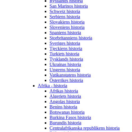
Rysslands historia
San Marinos historia
Schweiz historia
Serbiens historia
Slovakiens historia
Sloveniens historia
Spaniens historia
Storbritanniens historia
Sveriges historia
Tjeckiens historia
Turkiets historia
Tysklands historia
Ukrainas historia
Ungerns historia
Vatikanstatens historia
Österrikes historia
Afrika - historia
Afrikas historia
Algeriets historia
Angolas historia
Benins historia
Botswanas historia
Burkina Fasos historia
Burundis historia
Centralafrikanska republikens historia