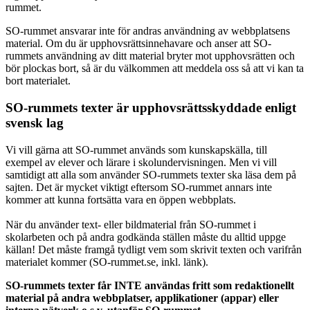
rummet.
SO-rummet ansvarar inte för andras användning av webbplatsens
material. Om du är upphovsrättsinnehavare och anser att SO-
rummets användning av ditt material bryter mot upphovsrätten och
bör plockas bort, så är du välkommen att meddela oss så att vi kan ta
bort materialet.
SO-rummets texter är upphovsrättsskyddade enligt
svensk lag
Vi vill gärna att SO-rummet används som kunskapskälla, till
exempel av elever och lärare i skolundervisningen. Men vi vill
samtidigt att alla som använder SO-rummets texter ska läsa dem på
sajten. Det är mycket viktigt eftersom SO-rummet annars inte
kommer att kunna fortsätta vara en öppen webbplats.
När du använder text- eller bildmaterial från SO-rummet i
skolarbeten och på andra godkända ställen måste du alltid uppge
källan! Det måste framgå tydligt vem som skrivit texten och varifrån
materialet kommer (SO-rummet.se, inkl. länk).
SO-rummets texter får INTE användas fritt som redaktionellt
material på andra webbplatser, applikationer (appar) eller