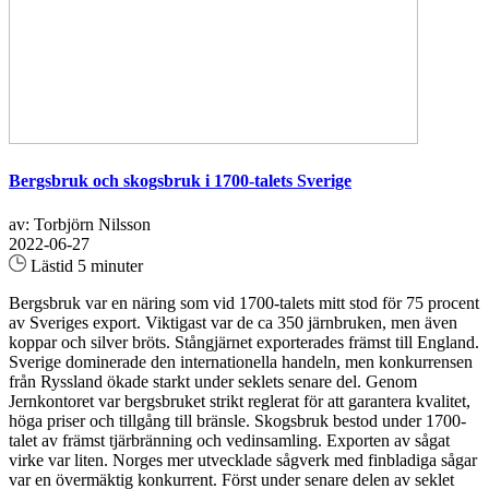
Bergsbruk och skogsbruk i 1700-talets Sverige
av: Torbjörn Nilsson
2022-06-27
Lästid 5 minuter
Bergsbruk var en näring som vid 1700-talets mitt stod för 75 procent
av Sveriges export. Viktigast var de ca 350 järnbruken, men även
koppar och silver bröts. Stångjärnet exporterades främst till England.
Sverige dominerade den internationella handeln, men konkurrensen
från Ryssland ökade starkt under seklets senare del. Genom
Jernkontoret var bergsbruket strikt reglerat för att garantera kvalitet,
höga priser och tillgång till bränsle. Skogsbruk bestod under 1700-
talet av främst tjärbränning och vedinsamling. Exporten av sågat
virke var liten. Norges mer utvecklade sågverk med finbladiga sågar
var en övermäktig konkurrent. Först under senare delen av seklet