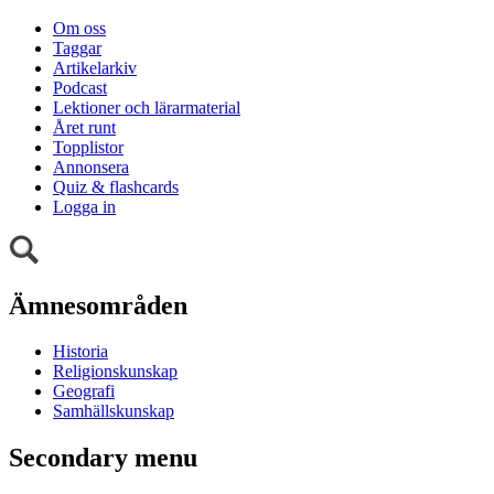
Om oss
Taggar
Artikelarkiv
Podcast
Lektioner och lärarmaterial
Året runt
Topplistor
Annonsera
Quiz & flashcards
Logga in
Ämnesområden
Historia
Religionskunskap
Geografi
Samhällskunskap
Secondary menu