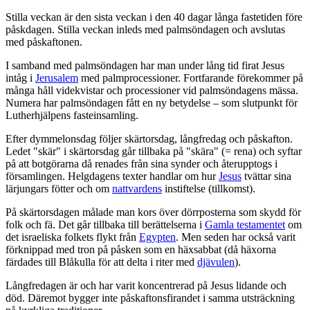
Stilla veckan är den sista veckan i den 40 dagar långa fastetiden före
påskdagen. Stilla veckan inleds med palmsöndagen och avslutas
med påskaftonen.
I samband med palmsöndagen har man under lång tid firat Jesus
intåg i
Jerusalem
med palmprocessioner. Fortfarande förekommer på
många håll videkvistar och processioner vid palmsöndagens mässa.
Numera har palmsöndagen fått en ny betydelse – som slutpunkt för
Lutherhjälpens fasteinsamling.
Efter dymmelonsdag följer skärtorsdag, långfredag och påskafton.
Ledet "skär" i skärtorsdag går tillbaka på "skära" (= rena) och syftar
på att botgörarna då renades från sina synder och återupptogs i
församlingen. Helgdagens texter handlar om hur
Jesus
tvättar sina
lärjungars fötter och om
nattvardens
instiftelse (tillkomst).
På skärtorsdagen målade man kors över dörrposterna som skydd för
folk och fä. Det går tillbaka till berättelserna i
Gamla testamentet
om
det israeliska folkets flykt från
Egypten
. Men seden har också varit
förknippad med tron på påsken som en häxsabbat (då häxorna
färdades till Blåkulla för att delta i riter med
djävulen
).
Långfredagen är och har varit koncentrerad på Jesus lidande och
död. Däremot bygger inte påskaftonsfirandet i samma utsträckning