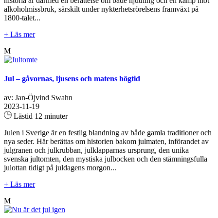
historia är därmed en berättelse om både njutning och en kamp mot
alkoholmissbruk, särskilt under nykterhetsrörelsens framväxt på
1800-talet...
+ Läs mer
M
Jul – gåvornas, ljusens och matens högtid
av: Jan-Öjvind Swahn
2023-11-19
Lästid 12 minuter
Julen i Sverige är en festlig blandning av både gamla traditioner och
nya seder. Här berättas om historien bakom julmaten, införandet av
julgranen och julkrubban, julklapparnas ursprung, den unika
svenska jultomten, den mystiska julbocken och den stämningsfulla
julottan tidigt på juldagens morgon...
+ Läs mer
M