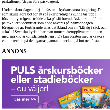
påskaftonen (dagen före påskdagen).
Under askonsdagen började fastan – kyrkans stora botgöring. De
som skulle göra bot för att (på skärtorsdagen) kunna tas upp i
församlingen igen, strödde aska på sitt huvud. Askan kom från de
palm- eller videkvistar som hade använts på palmsöndagen
föregående år. Fortfarande talas det ibland om att "klä sig i säck och
aska". I Svenska kyrkan har man numera återupplivat traditionen
med särskild askonsdagsgudstjänst. Då kan prästen med aska göra
ett korstecken på deltagarnas panna: ett tecken på bot och fasta.
ANNONS