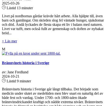
2025-03-26
Lästid 13 minuter
Livet på nordbornas gårdar krävde hårt arbete. Alla hjälpte till, även
barn och gamlingar. Om skörden slog fel väntade hunger, sjukdomar
och död. Ändå lyckades de flesta skapa ett liv i balans med naturen.
Livet var tufft, men också fullt av gemenskap och doften av nybakat
bröd...
+ Läs mer
M
Brännvinets historia i Sverige
av: Jane Fredlund
2024-10-21
Lästid 9 minuter
Brännvinets historia i Sverige går långt tillbaka. Det började som
medicin under slutet av medeltiden men blev snart en naturlig del av
både fest och vardag. Under 1700- och 1800-talen ökade
brännvinsdrickandet kraftigt och nådde extrema nivåer. Brännvinets