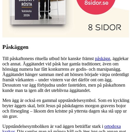
Påskäggen
Till påskaftonens rituella utbud hör kanske främst
påskägg
, ägglekar
och annat. Äggätandet vid påsk har gamla traditioner, även om
hönsägg numera har fått konkurrens av godis- och marsipanägg.
Äggätandet hänger samman med att hönsen började värpa ordentligt
framåt vårkanten – under vintern var det därför ont om ägg.
Dessutom var ägg förbjudna under fastetiden, men på påskaftonen
kunde man ta igen allt det uteblivna äggätandet.
Men ägg är också en gammal uppståndelsesymbol. Som en kyckling
bryter äggets skal, bröt Jesus på påskdagens morgon gravens bojor
och försegling – liksom den kristne på yttersta dagen ska stå upp ur
sin grav.
Uppståndelsesymboliken är vad äggen beträffar stark i
ortodoxa
kyrkor
. Där samlas man på många håll och äter ägg och annan mat