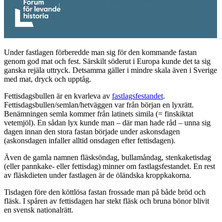
Under fastlagen förberedde man sig för den kommande fastan
genom god mat och fest. Särskilt söderut i Europa kunde det ta sig
ganska rejäla uttryck. Detsamma gäller i mindre skala även i Sverige
med mat, dryck och upptåg.
Fettisdagsbullen är en kvarleva av
fastlagsfestandet
.
Fettisdagsbullen/semlan/hetväggen var från början en lyxrätt.
Benämningen semla kommer från latinets simila (= finskiktat
vetemjöl). En sådan lyx kunde man – där man hade råd – unna sig
dagen innan den stora fastan började under askonsdagen
(askonsdagen infaller alltid onsdagen efter fettisdagen).
Även de gamla namnen fläsksöndag, bullamåndag, stenkaketisdag
(eller pannkake- eller fettisdag) minner om fastlagsfestandet. En rest
av fläskdieten under fastlagen är de öländska kroppkakorna.
Tisdagen före den köttlösa fastan frossade man på både bröd och
fläsk. I spåren av fettisdagen har stekt fläsk och bruna bönor blivit
en svensk nationalrätt.