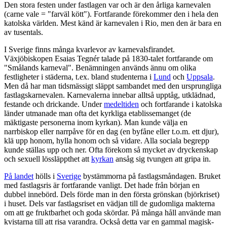
Den stora festen under fastlagen var och är den årliga karnevalen
(carne vale = "farväl kött"). Fortfarande förekommer den i hela den
katolska världen. Mest känd är karnevalen i Rio, men den är bara en
av tusentals.
I Sverige finns många kvarlevor av karnevalsfirandet.
Växjöbiskopen Esaias Tegnér talade på 1830-talet fortfarande om
"Smålands karneval". Benämningen används ännu om olika
festligheter i städerna, t.ex. bland studenterna i
Lund
och
Uppsala
.
Men då har man tidsmässigt släppt sambandet med den ursprungliga
fastlagskarnevalen. Karnevalerna innebar alltså upptåg, utklädnad,
festande och drickande. Under
medeltiden
och fortfarande i katolska
länder utmanade man ofta det kyrkliga etablissemanget (de
mäktigaste personerna inom kyrkan). Man kunde välja en
narrbiskop eller narrpåve för en dag (en byfåne eller t.o.m. ett djur),
klä upp honom, hylla honom och så vidare. Alla sociala begrepp
kunde ställas upp och ner. Ofta förekom så mycket av dryckenskap
och sexuell lössläppthet att
kyrkan
ansåg sig tvungen att gripa in.
På landet
hölls i
Sverige
bystämmorna på fastlagsmåndagen. Bruket
med fastlagsris är fortfarande vanligt. Det hade från början en
dubbel innebörd. Dels förde man in den första grönskan (björkriset)
i huset. Dels var fastlagsriset en vädjan till de gudomliga makterna
om att ge fruktbarhet och goda skördar. På många håll använde man
kvistarna till att risa varandra. Också detta var en gammal magisk-