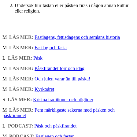
Undersök hur fastan eller påsken firas i någon annan kultur
eller religion.
M
LÄS MER:
Fastlagens, fettisdagens och semlans historia
M
LÄS MER:
Fastlag och fasta
L
LÄS MER:
Påsk
M
LÄS MER:
Påskfirandet förr och idag
M
LÄS MER:
Och julen varar än till påska!
M
LÄS MER:
Kyrkoåret
S
LÄS MER:
Kristna traditioner och högtider
M
LÄS MER:
Fem märkligaste sakerna med påsken och
påskfirandet
L
PODCAST:
Påsk och påskfirandet
M
PODCAST:
Fastlagen och fastan