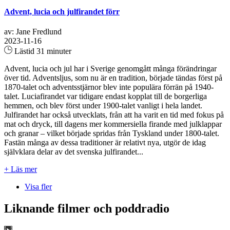
Advent, lucia och julfirandet förr
av: Jane Fredlund
2023-11-16
Lästid 31 minuter
Advent, lucia och jul har i Sverige genomgått många förändringar
över tid. Adventsljus, som nu är en tradition, började tändas först på
1870-talet och adventsstjärnor blev inte populära förrän på 1940-
talet. Luciafirandet var tidigare endast kopplat till de borgerliga
hemmen, och blev först under 1900-talet vanligt i hela landet.
Julfirandet har också utvecklats, från att ha varit en tid med fokus på
mat och dryck, till dagens mer kommersiella firande med julklappar
och granar – vilket började spridas från Tyskland under 1800-talet.
Fastän många av dessa traditioner är relativt nya, utgör de idag
självklara delar av det svenska julfirandet...
+ Läs mer
Visa fler
Liknande filmer och poddradio