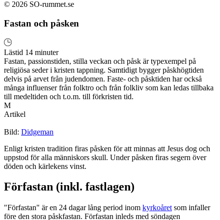
© 2026 SO-rummet.se
Fastan och påsken
Lästid 14 minuter
Fastan, passionstiden, stilla veckan och påsk är typexempel på
religiösa seder i kristen tappning. Samtidigt bygger påskhögtiden
delvis på arvet från judendomen. Faste- och påsktiden har också
många influenser från folktro och från folkliv som kan ledas tillbaka
till medeltiden och t.o.m. till förkristen tid.
M
Artikel
Bild:
Didgeman
Enligt kristen tradition firas påsken för att minnas att Jesus dog och
uppstod för alla människors skull. Under påsken firas segern över
döden och kärlekens vinst.
Förfastan (inkl. fastlagen)
"Förfastan" är en 24 dagar lång period inom
kyrkoåret
som infaller
före den stora påskfastan. Förfastan inleds med söndagen