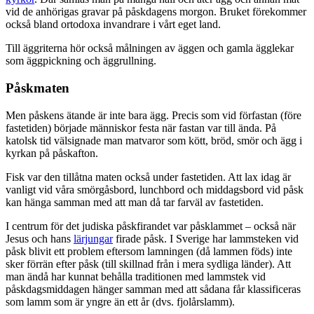
vid de anhörigas gravar på påskdagens morgon. Bruket förekommer
också bland ortodoxa invandrare i vårt eget land.
Till äggriterna hör också målningen av äggen och gamla ägglekar
som äggpickning och äggrullning.
Påskmaten
Men påskens ätande är inte bara ägg. Precis som vid förfastan (före
fastetiden) började människor festa när fastan var till ända. På
katolsk tid välsignade man matvaror som kött, bröd, smör och ägg i
kyrkan på påskafton.
Fisk var den tillåtna maten också under fastetiden. Att lax idag är
vanligt vid våra smörgåsbord, lunchbord och middagsbord vid påsk
kan hänga samman med att man då tar farväl av fastetiden.
I centrum för det judiska påskfirandet var påsklammet – också när
Jesus och hans
lärjungar
firade påsk. I Sverige har lammsteken vid
påsk blivit ett problem eftersom lamningen (då lammen föds) inte
sker förrän efter påsk (till skillnad från i mera sydliga länder). Att
man ändå har kunnat behålla traditionen med lammstek vid
påskdagsmiddagen hänger samman med att sådana får klassificeras
som lamm som är yngre än ett år (dvs. fjolårslamm).