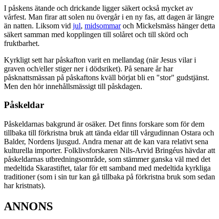
I påskens ätande och drickande ligger säkert också mycket av
vårfest. Man firar att solen nu övergår i en ny fas, att dagen är längre
än natten. Liksom vid
jul
,
midsommar
och Mickelsmäss hänger detta
säkert samman med kopplingen till solåret och till skörd och
fruktbarhet.
Kyrkligt sett har påskafton varit en mellandag (när Jesus vilar i
graven och/eller stiger ner i dödsriket). På senare år har
påsknattsmässan på påskaftons kväll börjat bli en "stor" gudstjänst.
Men den hör innehållsmässigt till påskdagen.
Påskeldar
Påskeldarnas bakgrund är osäker. Det finns forskare som för dem
tillbaka till förkristna bruk att tända eldar till vårgudinnan Ostara och
Balder, Nordens ljusgud. Andra menar att de kan vara relativt sena
kulturella importer. Folklivsforskaren Nils-Arvid Bringéus hävdar att
påskeldarnas utbredningsområde, som stämmer ganska väl med det
medeltida Skarastiftet, talar för ett samband med medeltida kyrkliga
traditioner (som i sin tur kan gå tillbaka på förkristna bruk som sedan
har kristnats).
ANNONS