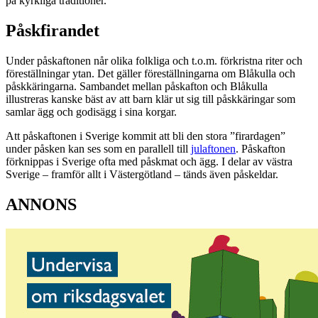
på kyrkliga traditioner.
Påskfirandet
Under påskaftonen når olika folkliga och t.o.m. förkristna riter och
föreställningar ytan. Det gäller föreställningarna om Blåkulla och
påskkäringarna. Sambandet mellan påskafton och Blåkulla
illustreras kanske bäst av att barn klär ut sig till påskkäringar som
samlar ägg och godisägg i sina korgar.
Att påskaftonen i Sverige kommit att bli den stora ”firardagen”
under påsken kan ses som en parallell till
julaftonen
. Påskafton
förknippas i Sverige ofta med påskmat och ägg. I delar av västra
Sverige – framför allt i Västergötland – tänds även påskeldar.
ANNONS