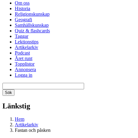
Om oss
Historia
Religionskunskap
Geografi
Samhällskunskap
Quiz & flashcards
Taggar
Lektionstips
Artikelarkiv
Podcast
Året runt
Topplistor
Annonsera
Logga in
Länkstig
Hem
Artikelarkiv
Fastan och påsken