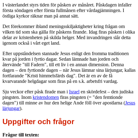
I västerlandet styrs tiden för påsken av månåret. Påskdagen infaller
första söndagen efter första fullmånen efter vårdagjämningen. I
östliga kyrkor räknar man på annat sätt.
Det förekommer ibland meningsskiljaktigheter kring frågan om
vilken tid som ska gälla för påskens firande. Idag firas påsken i olika
delar av kristenheten på skilda helger. Med invandringen slår detta
igenom också i vårt eget land.
Efter uppståndelsen stannade Jesus enligt den fromma traditionen
kvar på jorden i fyrtio dagar. Sedan lämnade han jorden och
återvände "till Fadern", till ett liv i en annan dimension. Denna
dagen – den fyrtionde dagen – när Jesus lämnar sina lärjungar, kallas
fortfarande "Kristi himmelsfärds dag". Det är en av de få
kvarvarande helgdagar som firas på en s.k. arbetsfri vardag.
Sju veckor efter påsk firade man i
Israel
en skördefest – den judiska
pingsten. Inom
kristendomen
firas pingsten (= "den femtionde
dagen") till minne av hur den helige Ande föll över apostlarna (
Jesus
lärjungar
).
Uppgifter och frågor
Frågor till texten: