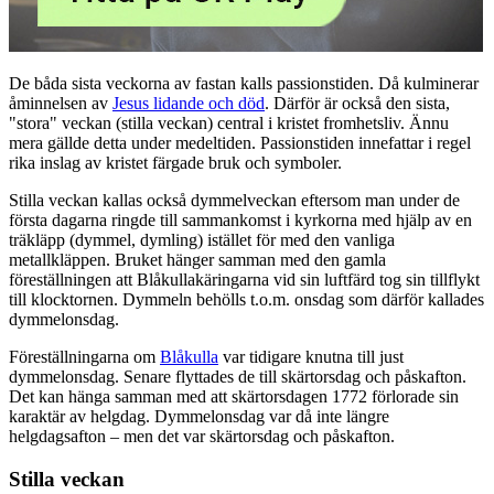
De båda sista veckorna av fastan kalls passionstiden. Då kulminerar
åminnelsen av
Jesus lidande och död
. Därför är också den sista,
"stora" veckan (stilla veckan) central i kristet fromhetsliv. Ännu
mera gällde detta under medeltiden. Passionstiden innefattar i regel
rika inslag av kristet färgade bruk och symboler.
Stilla veckan kallas också dymmelveckan eftersom man under de
första dagarna ringde till sammankomst i kyrkorna med hjälp av en
träkläpp (dymmel, dymling) istället för med den vanliga
metallkläppen. Bruket hänger samman med den gamla
föreställningen att Blåkullakäringarna vid sin luftfärd tog sin tillflykt
till klocktornen. Dymmeln behölls t.o.m. onsdag som därför kallades
dymmelonsdag.
Föreställningarna om
Blåkulla
var tidigare knutna till just
dymmelonsdag. Senare flyttades de till skärtorsdag och påskafton.
Det kan hänga samman med att skärtorsdagen 1772 förlorade sin
karaktär av helgdag. Dymmelonsdag var då inte längre
helgdagsafton – men det var skärtorsdag och påskafton.
Stilla veckan