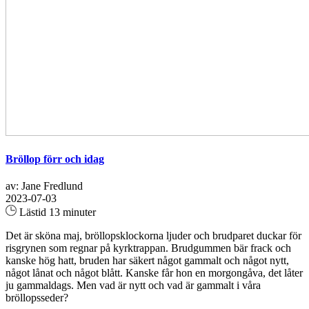
Bröllop förr och idag
av: Jane Fredlund
2023-07-03
Lästid 13 minuter
Det är sköna maj, bröllopsklockorna ljuder och brudparet duckar för
risgrynen som regnar på kyrktrappan. Brudgummen bär frack och
kanske hög hatt, bruden har säkert något gammalt och något nytt,
något lånat och något blått. Kanske får hon en morgongåva, det låter
ju gammaldags. Men vad är nytt och vad är gammalt i våra
bröllopsseder?