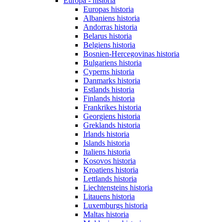
Europa - historia
Europas historia
Albaniens historia
Andorras historia
Belarus historia
Belgiens historia
Bosnien-Hercegovinas historia
Bulgariens historia
Cyperns historia
Danmarks historia
Estlands historia
Finlands historia
Frankrikes historia
Georgiens historia
Greklands historia
Irlands historia
Islands historia
Italiens historia
Kosovos historia
Kroatiens historia
Lettlands historia
Liechtensteins historia
Litauens historia
Luxemburgs historia
Maltas historia