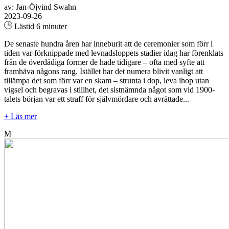
av: Jan-Öjvind Swahn
2023-09-26
Lästid 6 minuter
De senaste hundra åren har inneburit att de ceremonier som förr i
tiden var förknippade med levnadsloppets stadier idag har förenklats
från de överdådiga former de hade tidigare – ofta med syfte att
framhäva någons rang. Istället har det numera blivit vanligt att
tillämpa det som förr var en skam – strunta i dop, leva ihop utan
vigsel och begravas i stillhet, det sistnämnda något som vid 1900-
talets början var ett straff för självmördare och avrättade...
+ Läs mer
M