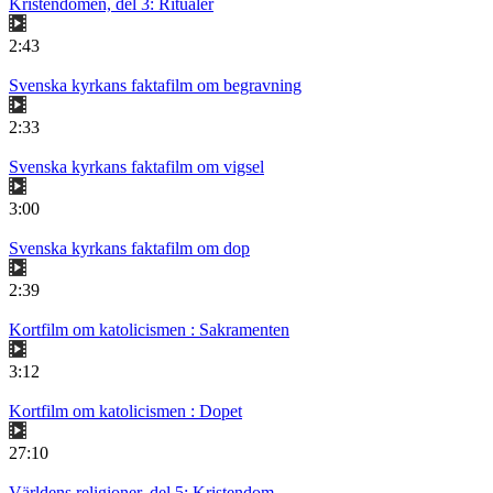
Kristendomen, del 3: Ritualer
2:43
Svenska kyrkans faktafilm om begravning
2:33
Svenska kyrkans faktafilm om vigsel
3:00
Svenska kyrkans faktafilm om dop
2:39
Kortfilm om katolicismen : Sakramenten
3:12
Kortfilm om katolicismen : Dopet
27:10
Världens religioner, del 5: Kristendom