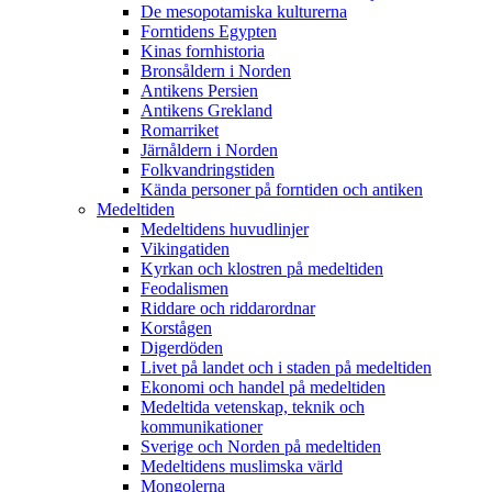
De mesopotamiska kulturerna
Forntidens Egypten
Kinas fornhistoria
Bronsåldern i Norden
Antikens Persien
Antikens Grekland
Romarriket
Järnåldern i Norden
Folkvandringstiden
Kända personer på forntiden och antiken
Medeltiden
Medeltidens huvudlinjer
Vikingatiden
Kyrkan och klostren på medeltiden
Feodalismen
Riddare och riddarordnar
Korstågen
Digerdöden
Livet på landet och i staden på medeltiden
Ekonomi och handel på medeltiden
Medeltida vetenskap, teknik och
kommunikationer
Sverige och Norden på medeltiden
Medeltidens muslimska värld
Mongolerna