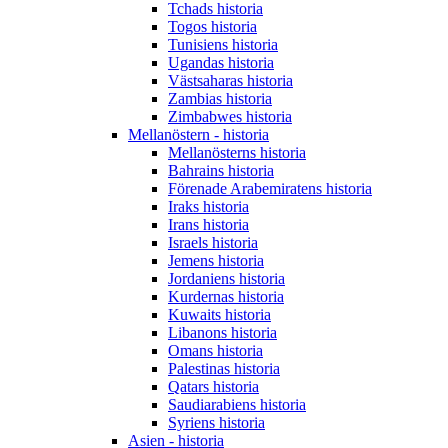
Tchads historia
Togos historia
Tunisiens historia
Ugandas historia
Västsaharas historia
Zambias historia
Zimbabwes historia
Mellanöstern - historia
Mellanösterns historia
Bahrains historia
Förenade Arabemiratens historia
Iraks historia
Irans historia
Israels historia
Jemens historia
Jordaniens historia
Kurdernas historia
Kuwaits historia
Libanons historia
Omans historia
Palestinas historia
Qatars historia
Saudiarabiens historia
Syriens historia
Asien - historia