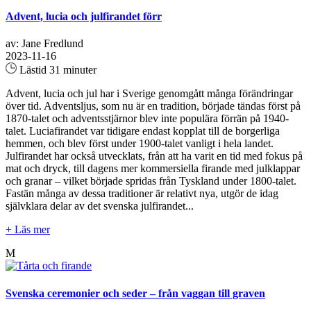
Advent, lucia och julfirandet förr
av: Jane Fredlund
2023-11-16
Lästid 31 minuter
Advent, lucia och jul har i Sverige genomgått många förändringar
över tid. Adventsljus, som nu är en tradition, började tändas först på
1870-talet och adventsstjärnor blev inte populära förrän på 1940-
talet. Luciafirandet var tidigare endast kopplat till de borgerliga
hemmen, och blev först under 1900-talet vanligt i hela landet.
Julfirandet har också utvecklats, från att ha varit en tid med fokus på
mat och dryck, till dagens mer kommersiella firande med julklappar
och granar – vilket började spridas från Tyskland under 1800-talet.
Fastän många av dessa traditioner är relativt nya, utgör de idag
självklara delar av det svenska julfirandet...
+ Läs mer
M
Svenska ceremonier och seder – från vaggan till graven