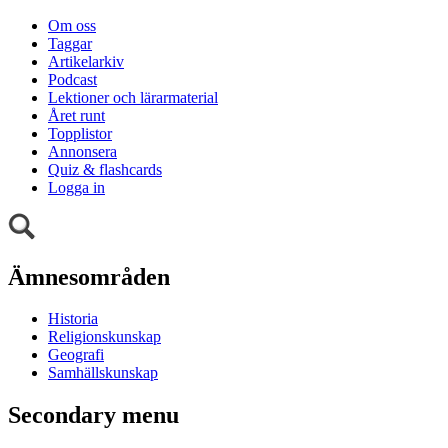
Om oss
Taggar
Artikelarkiv
Podcast
Lektioner och lärarmaterial
Året runt
Topplistor
Annonsera
Quiz & flashcards
Logga in
Ämnesområden
Historia
Religionskunskap
Geografi
Samhällskunskap
Secondary menu