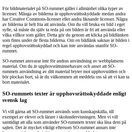
För bildmaterialet på SO-rummet gäller i allmänhet olika typer av
licenser. Många av bilderna är upphovsrättsskyddade medan andra
har Creative Commons-licenser eller andra liknande licenser. Några
av bilderna är helt fria att använda. Om du vill bruka en bild i eget
syfte, så måste du själv ta reda på om bilden är fri att använda eller
vilka villkor som gäller. Detta gör du genom att klicka på bildlänken
som finns under de flesta bilderna. Om en bildlänk saknas är bilden i
regel upphovsrättsskyddad och kan inte användas utanför SO-
rummet.
SO-rummet ansvarar inte för andras användning av webbplatsens
material. Om du är upphovsrättsinnehavare och anser att SO-
rummets användning av ditt material bryter mot upphovsrätten och
bör plockas bort, så är du välkommen att meddela oss så att vi kan ta
bort materialet.
SO-rummets texter är upphovsrättsskyddade enligt
svensk lag
Vi vill gärna att SO-rummet används som kunskapskälla, till
exempel av elever och lärare i skolundervisningen. Men vi vill
samtidigt att alla som använder SO-rummets texter ska läsa dem på
sajten. Det är mycket viktigt eftersom SO-rummet annars inte