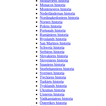
Moldaviens historia
Monacos historia
Montenegros historia
Nederländernas historia
Nordmakedoniens historia
Norges historia
Polens historia
Portugals historia
Rumäniens historia
Rysslands historia
San Marinos historia
Schweiz historia
Serbiens historia
Slovakiens historia
Sloveniens historia
Spaniens historia
Storbritanniens historia
Sveriges historia
Tjeckiens historia
Turkiets historia
Tysklands historia
Ukrainas historia
Ungerns historia
Vatikanstatens historia
Österrikes historia