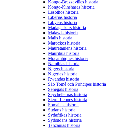
Kongo-Brazzavilles historia
Kongo-Kinshasas historia
Lesothos historia
Liberias historia
Libyens historia
Madagaskars historia
Malawis historia
Malis historia
Marockos historia
Mauretaniens historia
Mauritius historia
Moçambiques historia
Namibias historia
Nigers historia
Nigerias historia
Rwandas historia
São Tomé och Príncipes historia
Senegals historia
Seychellernas historia
Sierra Leones historia
Somalias historia
Sudans historia
Sydafrikas historia
Sydsudans historia
Tanzanias historia