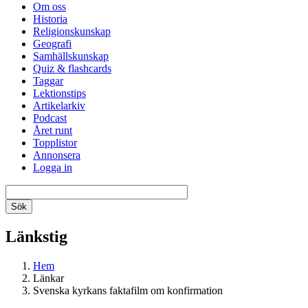
Om oss
Historia
Religionskunskap
Geografi
Samhällskunskap
Quiz & flashcards
Taggar
Lektionstips
Artikelarkiv
Podcast
Året runt
Topplistor
Annonsera
Logga in
Länkstig
Hem
Länkar
Svenska kyrkans faktafilm om konfirmation