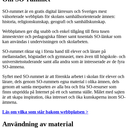
SO-rummet är en gratis digital lärresurs och Sveriges mest
välsorterade webbplats för skolans samhällsorienterade ämnen:
historia, religionskunskap, geografi och samhällskunskap.
Webbplatsen ger dig snabb och enkel tillgång till flera tusen
ämnestexter och pedagogiska filmer samt tusentals SO-länkar som
kan användas i undervisningen och skolarbeten.
SO-rummet riktar sig i första hand till elever och lärare på
mellanstadiet, högstadiet och gymnasiet, men även till högskole- och
universitetsstuderande samt alla andra som är intresserade av de fyra
SO-ämnena.
Syftet med SO-rummet är att förenkla arbetet i skolan för elever och
lärare, dels genom SO-rummets egna material i olika ämnen, dels
genom att samla merparten av alla bra och fria SO-resurser som
finns utspridda på Internet på ett och samma ställe. Målet med sajten
är att skapa inspiration, öka intresset och öka kunskaperna inom SO-
ämnena.
Läs om vilka som står bakom webbplatsen >
Användning av material