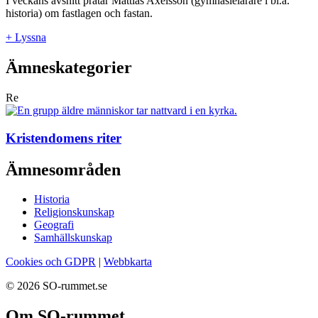
I veckans avsnitt pratar Mattias Axelsson (gymnasielärare i bl.a.
historia) om fastlagen och fastan.
+ Lyssna
Ämneskategorier
Re
Kristendomens riter
Ämnesområden
Historia
Religionskunskap
Geografi
Samhällskunskap
Cookies och GDPR
|
Webbkarta
© 2026 SO-rummet.se
Om SO-rummet