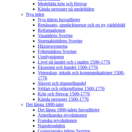
Medeltida krig och försvar
Kända personer på medeltiden
Nya tiden
Nya tidens huvudlinjer
Renässans, upptäcktsresor och en ny världsbild
Reformationen
Vasatidens Sverige
Stormaktstidens Sverige
Häxprocesserna
Frihetstidens Sverige
Upplysningen
Livet på landet och i staden 1500-1776
Ekonomi och handel 1500-1776
Vetenskap, teknik och kommunikationer 1500-
1776
Slaveri och triangelhandel
Sjöfart och sjökrigföring 1500-1776
Krig och försvar 1500-1776
Kända personer 1500-1776
Det långa 1800-talet
Det långa 1800-talets huvudlinjer
Amerikanska revolutionen
Franska revolutionen
Napoleontiden
Gustavianska tidens Sverige