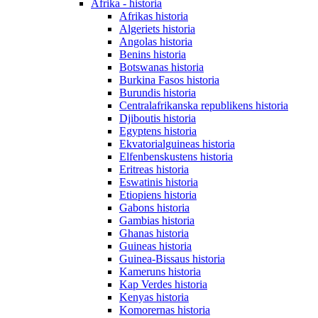
Afrika - historia
Afrikas historia
Algeriets historia
Angolas historia
Benins historia
Botswanas historia
Burkina Fasos historia
Burundis historia
Centralafrikanska republikens historia
Djiboutis historia
Egyptens historia
Ekvatorialguineas historia
Elfenbenskustens historia
Eritreas historia
Eswatinis historia
Etiopiens historia
Gabons historia
Gambias historia
Ghanas historia
Guineas historia
Guinea-Bissaus historia
Kameruns historia
Kap Verdes historia
Kenyas historia
Komorernas historia