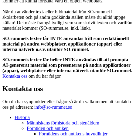
kommer att kunna fortsätta vara en öppen webbplats.
När du använder text- eller bildmaterial från SO-rummet i
skolarbeten och på andra godkända ställen måste du alltid uppge
källan! Det måste framgå tydligt vem som skrivit texten och varifrån
materialet kommer (SO-rummet.se, inkl. länk).
SO-rummets texter får INTE användas fritt som redaktionellt
material på andra webbplatser, applikationer (appar) eller
interna nätverk o.s.v. utanför SO-rummet.
SO-rummets texter får heller INTE användas till att prompta
AI-genererat material som presenteras på andra applikationer
(appar), webbplatser eller interna nätverk utanför SO-rummet.
Kontakta oss
om du har frågor.
Kontakta oss
Om du har synpunkter eller frågor så är du välkommen att kontakta
oss på adressen:
info@so-rummet.se
Historia
Människans förhistoria och stenåldern
Forntiden och antiken
Forntidens och antikens huvudlinjer