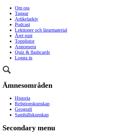
Om oss
Taggar
Artikelarkiv
Podcast
Lektioner och lärarmaterial
Året runt
Topplistor
Annonsera
Quiz & flashcards
Logga in
Ämnesområden
Historia
Religionskunskap
Geografi
Samhällskunskap
Secondary menu