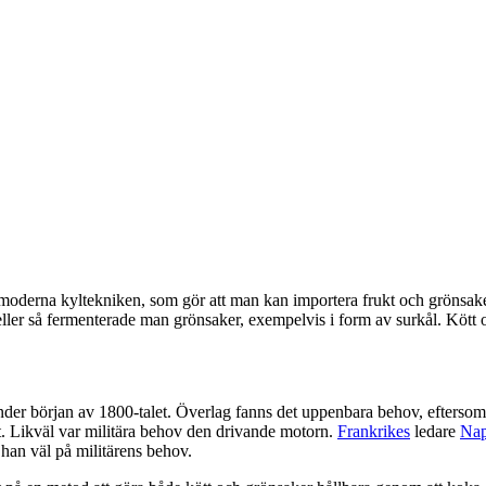
erna kyltekniken, som gör att man kan importera frukt och grönsaker fr
eller så fermenterade man grönsaker, exempelvis i form av surkål. Kött 
er början av 1800-talet. Överlag fanns det uppenbara behov, efterso
tt. Likväl var militära behov den drivande motorn.
Frankrikes
ledare
Nap
 han väl på militärens behov.