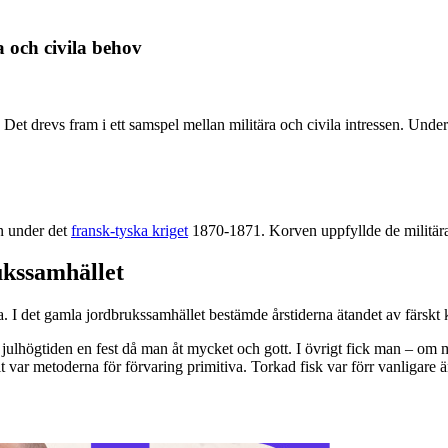
a och civila behov
. Det drevs fram i ett samspel mellan militära och civila intressen. Unde
n under det
fransk-tyska kriget
1870-1871. Korven uppfyllde de militära 
ukssamhället
a. I det gamla jordbrukssamhället bestämde årstiderna ätandet av färskt k
ulhögtiden en fest då man åt mycket och gott. I övrigt fick man – om ma
t var metoderna för förvaring primitiva. Torkad fisk var förr vanligare ä