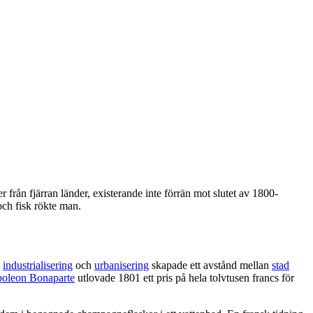
ån fjärran länder, existerande inte förrän mot slutet av 1800-
och fisk rökte man.
m
industrialisering
och
urbanisering
skapade ett avstånd mellan
stad
oleon Bonaparte
utlovade 1801 ett pris på hela tolvtusen francs för