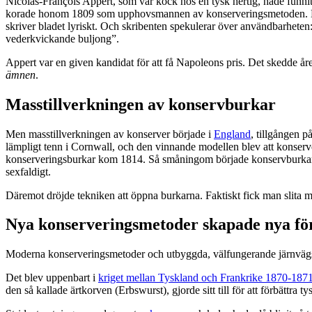
Nicolas-François Appert, som var kock hos en tysk hertig, hade funni
korade honom 1809 som upphovsmannen av konserveringsmetoden. Han h
skriver bladet lyriskt. Och skribenten spekulerar över användbarheten
vederkvickande buljong”.
Appert var en given kandidat för att få Napoleons pris. Det skedde åre
ämnen
.
Masstillverkningen av konservburkar
Men masstillverkningen av konserver började i
England
, tillgången 
lämpligt tenn i Cornwall, och den vinnande modellen blev att konserve
konserveringsburkar kom 1814. Så småningom började konservburkar
sexfaldigt.
Däremot dröjde tekniken att öppna burkarna. Faktiskt fick man slita 
Nya konserveringsmetoder skapade nya för
Moderna konserveringsmetoder och utbyggda, välfungerande järnvägsnä
Det blev uppenbart i
kriget mellan Tyskland och Frankrike 1870-187
den så kallade ärtkorven (Erbswurst), gjorde sitt till för att förbättra t