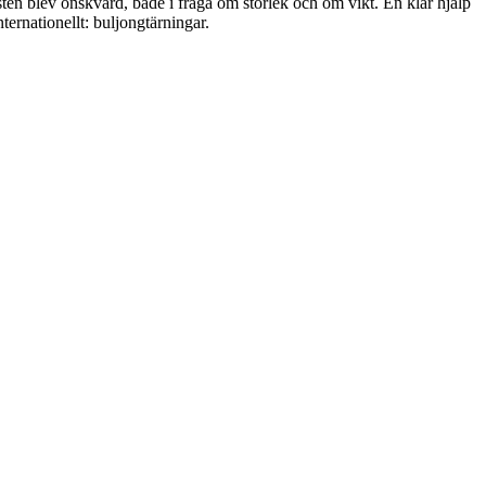
en blev önskvärd, både i fråga om storlek och om vikt. En klar hjälp
ernationellt: buljongtärningar.