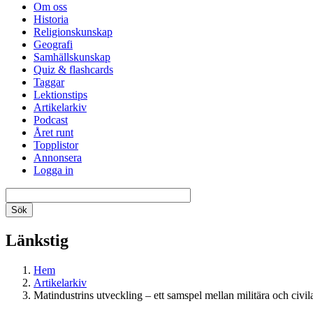
Om oss
Historia
Religionskunskap
Geografi
Samhällskunskap
Quiz & flashcards
Taggar
Lektionstips
Artikelarkiv
Podcast
Året runt
Topplistor
Annonsera
Logga in
Länkstig
Hem
Artikelarkiv
Matindustrins utveckling – ett samspel mellan militära och civi