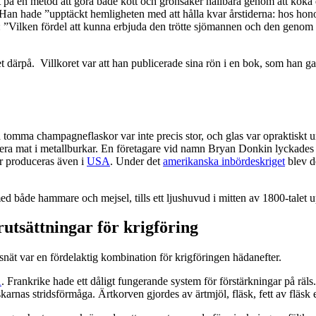
t på en metod att göra både kött och grönsaker hållbara genom att koka
ade ”upptäckt hemligheten med att hålla kvar årstiderna: hos honom 
: ”Vilken fördel att kunna erbjuda den trötte sjömannen och den genom lå
t därpå. Villkoret var att han publicerade sina rön i en bok, som han ga
på tomma champagneflaskor var inte precis stor, och glas var opraktiskt
ra mat i metallburkar. En företagare vid namn Bryan Donkin lyckades intr
 produceras även i
USA
. Under det
amerikanska inbördeskriget
blev de
med både hammare och mejsel, tills ett ljushuvud i mitten av 1800-tale
utsättningar för krigföring
t var en fördelaktig kombination för krigföringen hädanefter.
1
. Frankrike hade ett dåligt fungerande system för förstärkningar på räls
yskarnas stridsförmåga. Ärtkorven gjordes av ärtmjöl, fläsk, fett av fläsk e