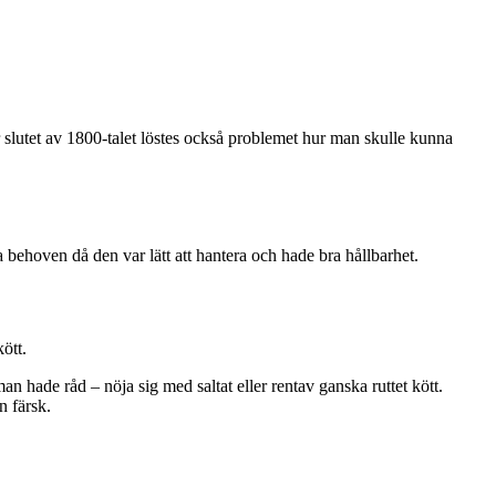
r slutet av 1800-talet löstes också problemet hur man skulle kunna
behoven då den var lätt att hantera och hade bra hållbarhet.
ött.
n hade råd – nöja sig med saltat eller rentav ganska ruttet kött.
n färsk.