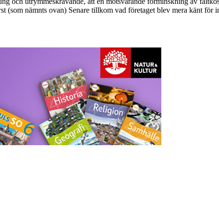
tung och utrymmeskrävande, att en motsvarande förminskning av fältkost
t (som nämnts ovan) Senare tillkom vad företaget blev mera känt för int