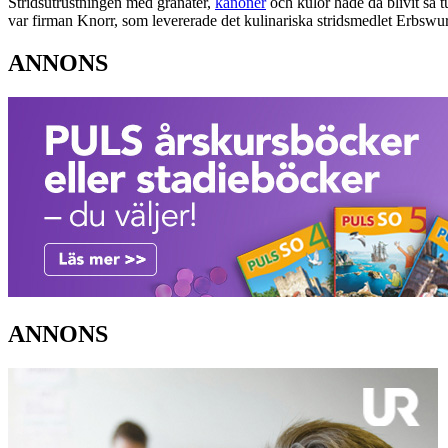
Stridsutrustningen med granater,
kanoner
och kulor hade då blivit så 
var firman Knorr, som levererade det kulinariska stridsmedlet Erbswurs
ANNONS
ANNONS