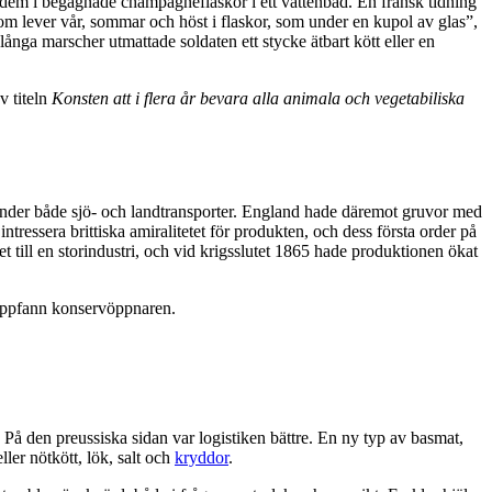
 dem i begagnade champagneflaskor i ett vattenbad. En fransk tidning
lever vår, sommar och höst i flaskor, som under en kupol av glas”,
nga marscher utmattade soldaten ett stycke ätbart kött eller en
v titeln
Konsten att i flera år bevara alla animala och vegetabiliska
 under både sjö- och landtransporter. England hade däremot gruvor med
essera brittiska amiralitetet för produkten, och dess första order på
t till en storindustri, och vid krigsslutet 1865 hade produktionen ökat
t uppfann konservöppnaren.
. På den preussiska sidan var logistiken bättre. En ny typ av basmat,
ller nötkött, lök, salt och
kryddor
.