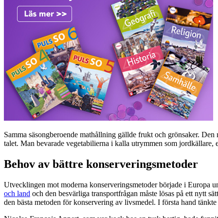
Samma säsongberoende mathållning gällde frukt och grönsaker. Den mod
talet. Man bevarade vegetabilierna i kalla utrymmen som jordkällare, 
Behov av bättre konserveringsmetoder
Utvecklingen mot moderna konserveringsmetoder började i Europa und
och land
och den besvärliga transportfrågan måste lösas på ett nytt sä
den bästa metoden för konservering av livsmedel. I första hand tänkte