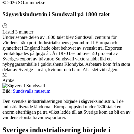
© 2026 SO-rummet.se
Sågverksindustrin i Sundsvall på 1800-talet
Lästid 3 minuter
Under senare delen av 1800-talet blev Sundsvall centrum för
världens träexport. Industrialismens genombrott i Europa och i
synnerhet i England hade ökat behovet av svenskt trä. Exporten
femfaldigades på tjugo år. År 1870 bestod över 40 procent av
Sveriges export av trävaror. Sundsvall växte snabbt likt ett
nybyggarsamhälle i guldrushens Klondyke. Arbetare kom från stora
delar av Sverige – män, kvinnor och barn. Alla slet vid sågen.
M
Artikel
Bild:
Sundsvalls museum
Den svenska industrialiseringen började i sågverksindustrin. I de
industrialiserade länderna i Europa uppstod under 1800-talet en
enorm efterfrågan på trä vilket ledde till att Sverige kom att bli en av
världens största trävaruexportörer.
Sveriges industrialisering började i