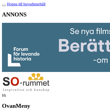
Hoppa till huvudinnehåll
ANNONS
Hi
OvanMeny