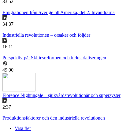
33:52
Emigrationen från Sverige till Amerika, del 2: Invandrarna
34:37
Industriella revolutionen – orsaker och följder
16:11
Perspektiv på: Skiftesreformen och industrialiseringen
49:00
Florence Nightingale – sjukvårdsrevolutionär och supersyster
2:37
Produktionsfaktorer och den industriella revolutionen
Visa fler