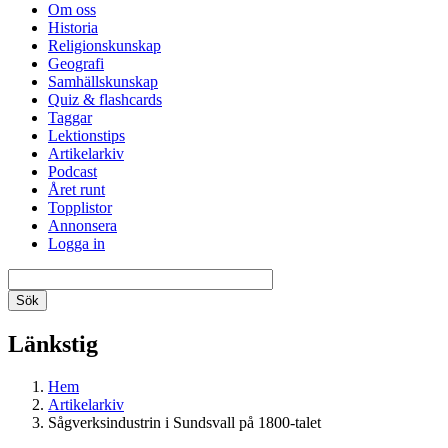
Om oss
Historia
Religionskunskap
Geografi
Samhällskunskap
Quiz & flashcards
Taggar
Lektionstips
Artikelarkiv
Podcast
Året runt
Topplistor
Annonsera
Logga in
Länkstig
Hem
Artikelarkiv
Sågverksindustrin i Sundsvall på 1800-talet