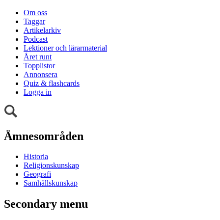
Om oss
Taggar
Artikelarkiv
Podcast
Lektioner och lärarmaterial
Året runt
Topplistor
Annonsera
Quiz & flashcards
Logga in
Ämnesområden
Historia
Religionskunskap
Geografi
Samhällskunskap
Secondary menu