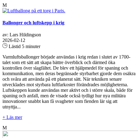
M
Ballonger och luftskepp i krig
av: Lars Hildingson
2026-02-12
Lästid 5 minuter
Varmluftsballonger började användas i krig redan i slutet av 1700-
talet som ett sätt att skapa bättre överblick och därmed öka
kontrollen över slagfältet. De blev ett hjälpmedel för spaning och
kommunikation, men deras begränsade styrbarhet gjorde dem osäkra
och svåra att använda på ett planerat sätt. När tekniken senare
utvecklades mot styrbara luftfarkoster förändrades möjligheterna.
Luftskeppen kunde användas mer aktivt och i större skala, både för
spaning och anfall, men de visade också tydligt hur nya militära
innovationer snabbt kan få svagheter som fienden lär sig att
utnyttja...
+ Läs mer
M