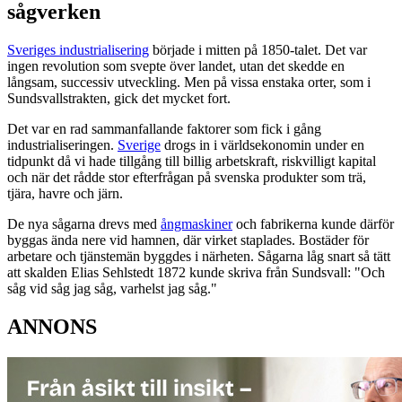
sågverken
Sveriges industrialisering
började i mitten på 1850-talet. Det var
ingen revolution som svepte över landet, utan det skedde en
långsam, successiv utveckling. Men på vissa enstaka orter, som i
Sundsvallstrakten, gick det mycket fort.
Det var en rad sammanfallande faktorer som fick i gång
industrialiseringen.
Sverige
drogs in i världsekonomin under en
tidpunkt då vi hade tillgång till billig arbetskraft, riskvilligt kapital
och när det rådde stor efterfrågan på svenska produkter som trä,
tjära, havre och järn.
De nya sågarna drevs med
ångmaskiner
och fabrikerna kunde därför
byggas ända nere vid hamnen, där virket staplades. Bostäder för
arbetare och tjänstemän byggdes i närheten. Sågarna låg snart så tätt
att skalden Elias Sehlstedt 1872 kunde skriva från Sundsvall: "Och
såg vid såg jag såg, varhelst jag såg."
ANNONS