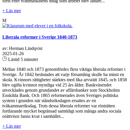
först efter tvättmaskinens intåg som arbetet blev lättare...
+ Läs mer
M
Liberala reformer i Sverige 1840-1873
av: Herman Lindqvist
2025-01-26
Lästid 5 minuter
Mellan 1840 och 1873 genomfördes flera viktiga liberala reformer i
Sverige. År 1842 beslutades att varje församling skulle ha minst en
skola. Kvinnors rättigheter stärktes med lika arvsrätt 1845, och 1858
blev ogifta kvinnor myndiga vid 25 års ålder. Bankväsendet
utvecklades genom grundandet av affärsbanker som Stockholms
Enskilda Bank. Och 1865 reformerades även Sveriges politiska
system i grunden när ståndsriksdagen ersattes av en
tvåkammarriksdag. Trots dessa liberala reformer var rösträtten
fortfarande mycket begränsad samtidigt som många andra sociala
orättvisor fanns kvar i samhället...
+ Läs mer