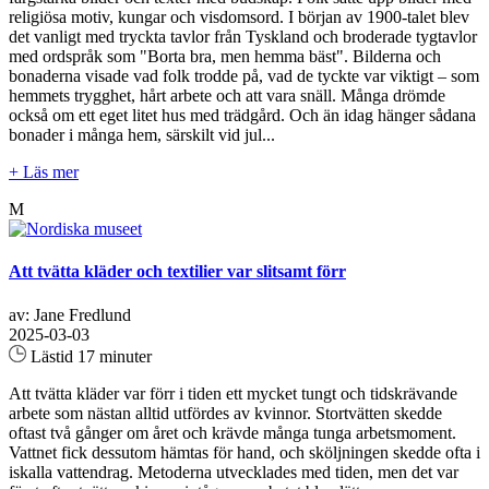
religiösa motiv, kungar och visdomsord. I början av 1900-talet blev
det vanligt med tryckta tavlor från Tyskland och broderade tygtavlor
med ordspråk som "Borta bra, men hemma bäst". Bilderna och
bonaderna visade vad folk trodde på, vad de tyckte var viktigt – som
hemmets trygghet, hårt arbete och att vara snäll. Många drömde
också om ett eget litet hus med trädgård. Och än idag hänger sådana
bonader i många hem, särskilt vid jul...
+ Läs mer
M
Att tvätta kläder och textilier var slitsamt förr
av: Jane Fredlund
2025-03-03
Lästid 17 minuter
Att tvätta kläder var förr i tiden ett mycket tungt och tidskrävande
arbete som nästan alltid utfördes av kvinnor. Stortvätten skedde
oftast två gånger om året och krävde många tunga arbetsmoment.
Vattnet fick dessutom hämtas för hand, och sköljningen skedde ofta i
iskalla vattendrag. Metoderna utvecklades med tiden, men det var