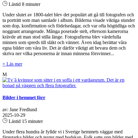
Lästid 8 minuter
Under slutet av 1800-talet blev det populärt att gå till fotografen och
ta porträtt som man samlade i album. Bilderna visade viktiga stunder
som dop, konfirmation och födelsedagar, och var ofta högtidliga och
noggrant arrangerade. Många poserade stelt, eftersom kamerorna
krävde att man stod stilla länge. Fotografierna blev värdefulla
minnen som spreds till släkt och vänner. Även idag berättar våra
egna bilder om våra liv. Det är därför viktigt att bevara dem och
skriva ner vilka personerna är innan minnena försvinner...
+ Läs mer
M
Bilder i hemmet förr
av: Jane Fredlund
2025-10-29
Lästid 15 minuter
Under flera hundra år fyllde vi i Sverige hemmets väggar med
färgstarka bilder och texter med budskap. Folk satte upp bilder med