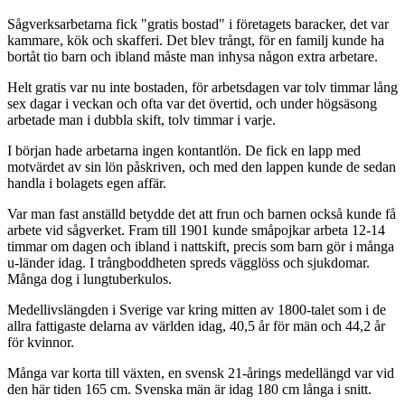
Sågverksarbetarna fick "gratis bostad" i företagets baracker, det var
kammare, kök och skafferi. Det blev trångt, för en familj kunde ha
bortåt tio barn och ibland måste man inhysa någon extra arbetare.
Helt gratis var nu inte bostaden, för arbetsdagen var tolv timmar lång
sex dagar i veckan och ofta var det övertid, och under högsäsong
arbetade man i dubbla skift, tolv timmar i varje.
I början hade arbetarna ingen kontantlön. De fick en lapp med
motvärdet av sin lön påskriven, och med den lappen kunde de sedan
handla i bolagets egen affär.
Var man fast anställd betydde det att frun och barnen också kunde få
arbete vid sågverket. Fram till 1901 kunde småpojkar arbeta 12-14
timmar om dagen och ibland i nattskift, precis som barn gör i många
u-länder idag. I trångboddheten spreds vägglöss och sjukdomar.
Många dog i lungtuberkulos.
Medellivslängden i Sverige var kring mitten av 1800-talet som i de
allra fattigaste delarna av världen idag, 40,5 år för män och 44,2 år
för kvinnor.
Många var korta till växten, en svensk 21-årings medellängd var vid
den här tiden 165 cm. Svenska män är idag 180 cm långa i snitt.