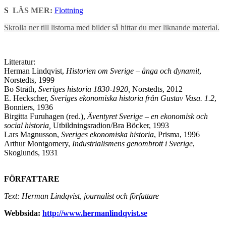
S
LÄS MER:
Flottning
Skrolla ner till listorna med bilder så hittar du mer liknande material.
Litteratur:
Herman Lindqvist,
Historien om Sverige – ånga och dynamit
,
Norstedts, 1999
Bo Stråth,
Sveriges historia 1830-1920,
Norstedts, 2012
E. Heckscher,
Sveriges ekonomiska historia från Gustav Vasa. 1.2
,
Bonniers, 1936
Birgitta Furuhagen (red.),
Äventyret Sverige – en ekonomisk och
social historia,
Utbildningsradion/Bra Böcker, 1993
Lars Magnusson,
Sveriges ekonomiska historia
, Prisma, 1996
Arthur Montgomery,
Industrialismens genombrott i Sverige
,
Skoglunds, 1931
FÖRFATTARE
Text: Herman Lindqvist, journalist och författare
Webbsida:
http://www.hermanlindqvist.se