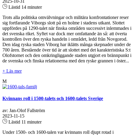
2025-10-31
Lästid 14 minuter
Trots alla politiska omvälvningar och militära konfrontationer reser
sig fortfarande Viborgs slott på en holme i stadens utkant. Slottet
uppfördes på 1290-talet när finska områden successivt inlemmades i
det svenska riket. Syftet var dock mer omfattande än så: att överta
kontrollen över den ryska handeln i området, ledd från Novgorod.
Den idag ryska staden Viborg har iklätts många skepnader under de
700 åren. Bestående över tid är att slottet med det karakteristiska S:t
Olofstornet och den omkringliggande staden utgjort en brännpunkt i
de svenska och finska relationerna med den ryske grannen i öster...
+ Läs mer
M
Kvinnans roll i 1500-talets och 1600-talets Sverige
av: Jan-Olof Fallström
2023-11-15
Lästid 11 minuter
Under 1500- och 1600-talen var kvinnans roll djupt rotad i