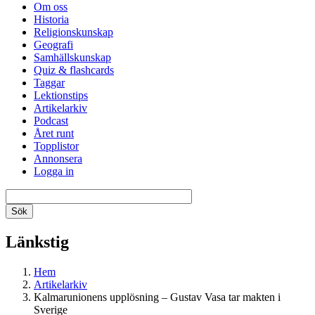
Om oss
Historia
Religionskunskap
Geografi
Samhällskunskap
Quiz & flashcards
Taggar
Lektionstips
Artikelarkiv
Podcast
Året runt
Topplistor
Annonsera
Logga in
Länkstig
Hem
Artikelarkiv
Kalmarunionens upplösning – Gustav Vasa tar makten i
Sverige