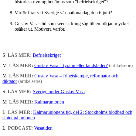
historieskrivning benämns som "befrielsekriget"?
Varför firar vi i Sverige vår nationaldag den 6 juni?
Gustav Vasas tid som svensk kung såg till en början mycket
osäker ut. Motivera varför.
S
LÄS MER:
Befrielsekriget
M
LÄS MER:
Gustav Vasa – tyrann eller landsfader?
(artikelserie)
M
LÄS MER:
Gustav Vasa – frihetskämpe, reformator och
diktator
(artikelserie)
S
LÄS MER:
Sverige under Gustav Vasa
M
LÄS MER:
Kalmarunionen
L
LÄS MER:
Kalmarunionens tid, del 2: Stockholms blodbad och
slutet på unionen
L
PODCAST:
Vasatiden