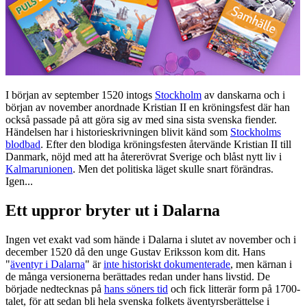
I början av september 1520 intogs
Stockholm
av danskarna och i
början av november anordnade Kristian II en kröningsfest där han
också passade på att göra sig av med sina sista svenska fiender.
Händelsen har i historieskrivningen blivit känd som
Stockholms
blodbad
. Efter den blodiga kröningsfesten återvände Kristian II till
Danmark, nöjd med att ha återerövrat Sverige och blåst nytt liv i
Kalmarunionen
. Men det politiska läget skulle snart förändras.
Igen...
Ett uppror bryter ut i Dalarna
Ingen vet exakt vad som hände i Dalarna i slutet av november och i
december 1520 då den unge Gustav Eriksson kom dit. Hans
"
äventyr i Dalarna
" är
inte historiskt dokumenterade
, men kärnan i
de många versionerna berättades redan under hans livstid. De
började nedtecknas på
hans söners tid
och fick litterär form på 1700-
talet, för att sedan bli hela svenska folkets äventyrsberättelse i