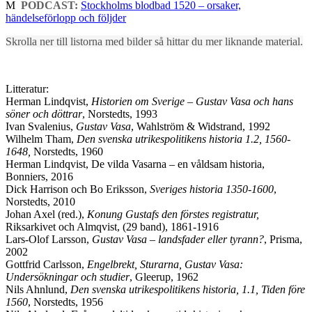
M
PODCAST:
Stockholms blodbad 1520 – orsaker,
händelseförlopp och följder
Skrolla ner till listorna med bilder så hittar du mer liknande material.
Litteratur:
Herman Lindqvist,
Historien om Sverige – Gustav Vasa och hans
söner och döttrar
, Norstedts, 1993
Ivan Svalenius,
Gustav Vasa
, Wahlström & Widstrand, 1992
Wilhelm Tham,
Den svenska utrikespolitikens historia 1.2, 1560-
1648,
Norstedts, 1960
Herman Lindqvist, De vilda Vasarna – en våldsam historia,
Bonniers, 2016
Dick Harrison och Bo Eriksson,
Sveriges historia 1350-1600
,
Norstedts, 2010
Johan Axel (red.),
Konung Gustafs den förstes registratur,
Riksarkivet och Almqvist, (29 band), 1861-1916
Lars-Olof Larsson,
Gustav Vasa – landsfader eller tyrann?
, Prisma,
2002
Gottfrid Carlsson,
Engelbrekt, Sturarna, Gustav Vasa:
Undersökningar och studier
, Gleerup, 1962
Nils Ahnlund,
Den svenska utrikespolitikens historia, 1.1, Tiden före
1560
, Norstedts, 1956