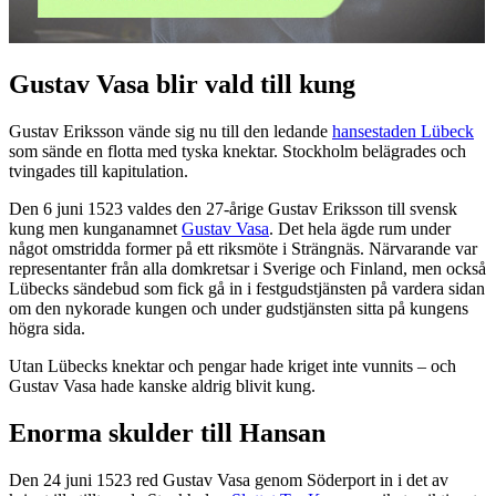
Gustav Vasa blir vald till kung
Gustav Eriksson vände sig nu till den ledande
hansestaden Lübeck
som sände en flotta med tyska knektar. Stockholm belägrades och
tvingades till kapitulation.
Den 6 juni 1523 valdes den 27-årige Gustav Eriksson till svensk
kung men kunganamnet
Gustav Vasa
. Det hela ägde rum under
något omstridda former på ett riksmöte i Strängnäs. Närvarande var
representanter från alla domkretsar i Sverige och Finland, men också
Lübecks sändebud som fick gå in i festgudstjänsten på vardera sidan
om den nykorade kungen och under gudstjänsten sitta på kungens
högra sida.
Utan Lübecks knektar och pengar hade kriget inte vunnits – och
Gustav Vasa hade kanske aldrig blivit kung.
Enorma skulder till Hansan
Den 24 juni 1523 red Gustav Vasa genom Söderport in i det av