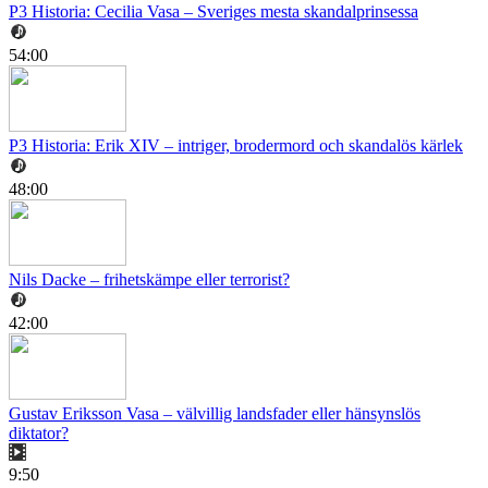
P3 Historia: Cecilia Vasa – Sveriges mesta skandalprinsessa
54:00
P3 Historia: Erik XIV – intriger, brodermord och skandalös kärlek
48:00
Nils Dacke – frihetskämpe eller terrorist?
42:00
Gustav Eriksson Vasa – välvillig landsfader eller hänsynslös
diktator?
9:50