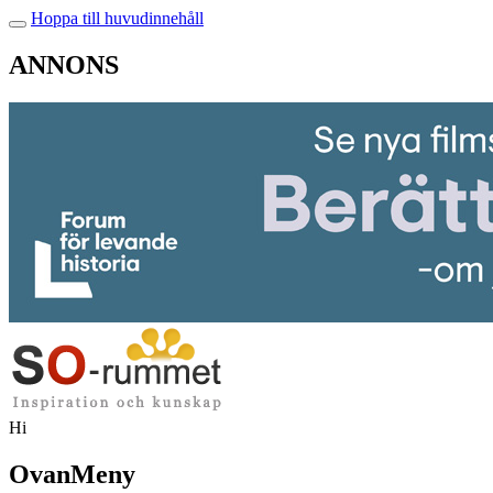
Hoppa till huvudinnehåll
ANNONS
Hi
OvanMeny