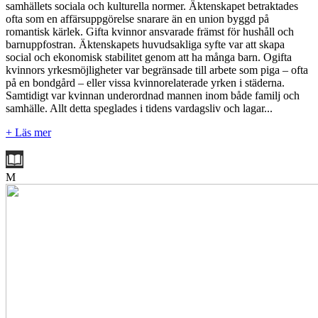
samhällets sociala och kulturella normer. Äktenskapet betraktades
ofta som en affärsuppgörelse snarare än en union byggd på
romantisk kärlek. Gifta kvinnor ansvarade främst för hushåll och
barnuppfostran. Äktenskapets huvudsakliga syfte var att skapa
social och ekonomisk stabilitet genom att ha många barn. Ogifta
kvinnors yrkesmöjligheter var begränsade till arbete som piga – ofta
på en bondgård – eller vissa kvinnorelaterade yrken i städerna.
Samtidigt var kvinnan underordnad mannen inom både familj och
samhälle. Allt detta speglades i tidens vardagsliv och lagar...
+ Läs mer
M