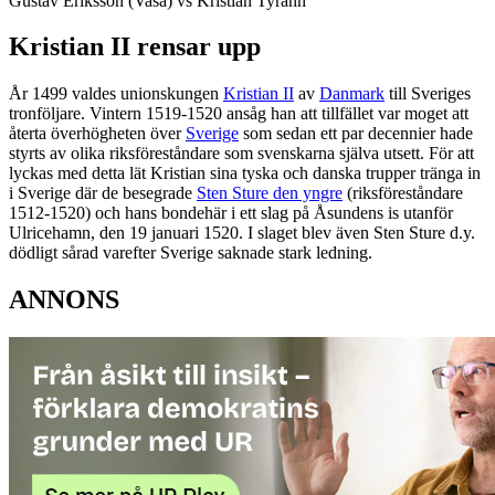
Gustav Eriksson (Vasa) vs Kristian Tyrann
Kristian II rensar upp
År 1499 valdes unionskungen
Kristian II
av
Danmark
till Sveriges
tronföljare. Vintern 1519-1520 ansåg han att tillfället var moget att
återta överhögheten över
Sverige
som sedan ett par decennier hade
styrts av olika riksföreståndare som svenskarna själva utsett. För att
lyckas med detta lät Kristian sina tyska och danska trupper tränga in
i Sverige där de besegrade
Sten Sture den yngre
(riksföreståndare
1512-1520) och hans bondehär i ett slag på Åsundens is utanför
Ulricehamn, den 19 januari 1520. I slaget blev även Sten Sture d.y.
dödligt sårad varefter Sverige saknade stark ledning.
ANNONS