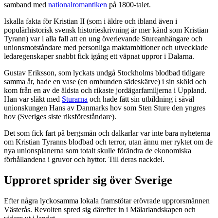
samband med
nationalromantiken
på 1800-talet.
Iskalla fakta för Kristian II (som i äldre och ibland även i
populärhistorisk svensk historieskrivning är mer känd som Kristian
Tyrann) var i alla fall att en ung överlevande Stureanhängare och
unionsmotståndare med personliga maktambitioner och utvecklade
ledaregenskaper snabbt fick igång ett väpnat uppror i Dalarna.
Gustav Eriksson, som lyckats undgå Stockholms blodbad tidigare
samma år, hade en vase (en ombunden sädeskärve) i sin sköld och
kom från en av de äldsta och rikaste jordägarfamiljerna i Uppland.
Han var släkt med
Sturarna
och hade fått sin utbildning i såväl
unionskungen Hans av Danmarks hov som Sten Sture den yngres
hov (Sveriges siste riksföreståndare).
Det som fick fart på bergsmän och dalkarlar var inte bara nyheterna
om Kristian Tyranns blodbad och terror, utan ännu mer ryktet om de
nya unionsplanerna som totalt skulle förändra de ekonomiska
förhållandena i gruvor och hyttor. Till deras nackdel.
Upproret sprider sig över Sverige
Efter några lyckosamma lokala framstötar erövrade upprorsmännen
Västerås. Revolten spred sig därefter in i Mälarlandskapen och