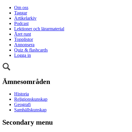
Om oss
Taggar
Artikelarkiv
Podcast
Lektioner och lärarmaterial
Året runt
Topplistor
Annonsera
Quiz & flashcards
Logga in
Ämnesområden
Historia
Religionskunskap
Geografi
Samhällskunskap
Secondary menu