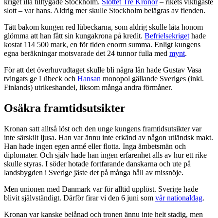
kriget illa tilltygade Stockholm.
Slottet Tre Kronor
– rikets viktigaste
slott – var hans. Aldrig mer skulle Stockholm belägras av fienden.
Tätt bakom kungen red lübeckarna, som aldrig skulle låta honom
glömma att han fått sin kungakrona på kredit.
Befrielsekriget
hade
kostat 114 500 mark, en för tiden enorm summa. Enligt kungens
egna beräkningar motsvarade det 24 tunnor fulla med
mynt
.
För att det överhuvudtaget skulle bli några lån hade Gustav Vasa
tvingats ge Lübeck och
Hansan
monopol gällande Sveriges (inkl.
Finlands) utrikeshandel, liksom många andra förmåner.
Osäkra framtidsutsikter
Kronan satt alltså löst och den unge kungens framtidsutsikter var
inte särskilt ljusa. Han var ännu inte erkänd av någon utländsk makt.
Han hade ingen egen armé eller flotta. Inga ämbetsmän och
diplomater. Och själv hade han ingen erfarenhet alls av hur ett rike
skulle styras. I söder hotade fortfarande danskarna och ute på
landsbygden i Sverige jäste det på många håll av missnöje.
Men unionen med Danmark var för alltid upplöst. Sverige hade
blivit självständigt. Därför firar vi den 6 juni som
vår nationaldag
.
Kronan var kanske belånad och tronen ännu inte helt stadig, men