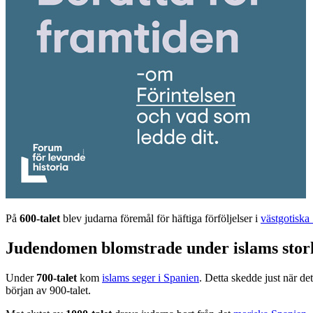
På
600-talet
blev judarna föremål för häftiga förföljelser i
västgotiska
Judendomen blomstrade under islams storh
Under
700-talet
kom
islams seger i Spanien
. Detta skedde just när det
början av 900-talet.