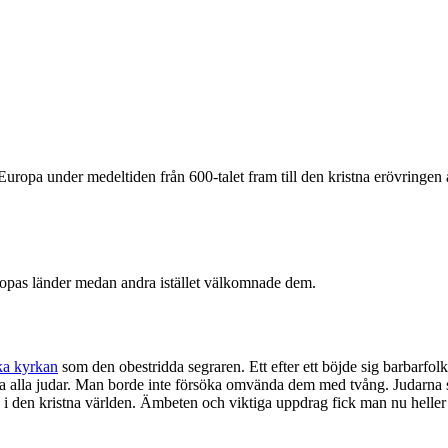
 Europa under medeltiden från 600-talet fram till den kristna erövringen 
ropas länder medan andra istället välkomnade dem.
ka kyrkan
som den obestridda segraren. Ett efter ett böjde sig barbarfolk
a alla judar. Man borde inte försöka omvända dem med tvång. Judarna sk
ig i den kristna världen. Ämbeten och viktiga uppdrag fick man nu heller 