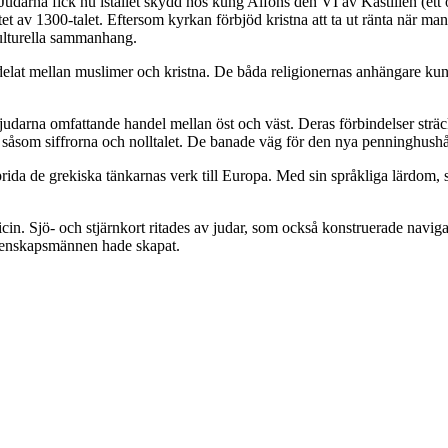
 Judarna fick nu istället skydd hos kung Alfons den VI av Kastilien (ett 
utet av 1300-talet. Eftersom kyrkan förbjöd kristna att ta ut ränta när m
ulturella sammanhang.
lat mellan muslimer och kristna. De båda religionernas anhängare kund
v judarna omfattande handel mellan öst och väst. Deras förbindelser sträc
såsom siffrorna och nolltalet. De banade väg för den nya penninghushå
sprida de grekiska tänkarnas verk till Europa. Med sin språkliga lärdom, s
in. Sjö- och stjärnkort ritades av judar, som också konstruerade navig
vetenskapsmännen hade skapat.