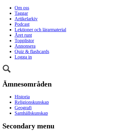
Om oss
Taggar
Artikelarkiv
Podcast
Lektioner och lärarmaterial
Året runt
Topplistor
Annonsera
Quiz & flashcards
Logga in
Ämnesområden
Historia
Religionskunskap
Geografi
Samhällskunskap
Secondary menu