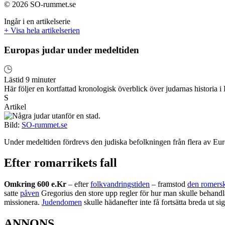
© 2026 SO-rummet.se
Ingår i en artikelserie
+ Visa hela artikelserien
Europas judar under medeltiden
Lästid 9 minuter
Här följer en kortfattad kronologisk överblick över judarnas historia i
S
Artikel
Bild:
SO-rummet.se
Under medeltiden fördrevs den judiska befolkningen från flera av Eu
Efter romarrikets fall
Omkring 600 e.Kr
– efter
folkvandringstiden
– framstod
den romers
satte
påven
Gregorius den store upp regler för hur man skulle behandl
missionera.
Judendomen
skulle hädanefter inte få fortsätta breda ut s
ANNONS