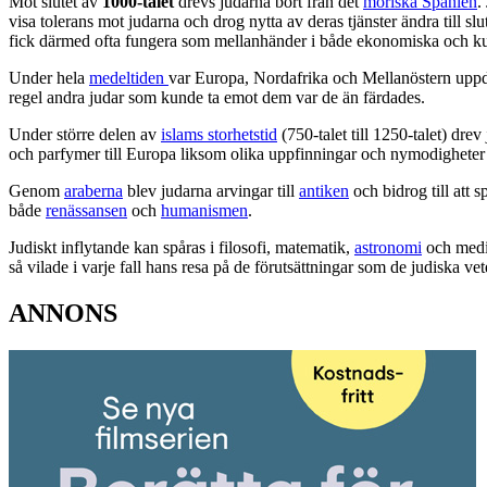
Mot slutet av
1000-talet
drevs judarna bort från det
moriska Spanien
.
visa tolerans mot judarna och drog nytta av deras tjänster ändra till sl
fick därmed ofta fungera som mellanhänder i både ekonomiska och k
Under hela
medeltiden
var Europa, Nordafrika och Mellanöstern uppde
regel andra judar som kunde ta emot dem var de än färdades.
Under större delen av
islams storhetstid
(750-talet till 1250-talet) dre
och parfymer till Europa liksom olika uppfinningar och nymodigheter 
Genom
araberna
blev judarna arvingar till
antiken
och bidrog till att 
både
renässansen
och
humanismen
.
Judiskt inflytande kan spåras i filosofi, matematik,
astronomi
och medic
så vilade i varje fall hans resa på de förutsättningar som de judiska 
ANNONS