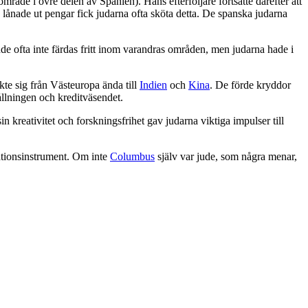
område i övre delen av Spanien). Hans efterföljare fortsatte därefter att
an lånade ut pengar fick judarna ofta sköta detta. De spanska judarna
e ofta inte färdas fritt inom varandras områden, men judarna hade i
kte sig från Västeuropa ända till
Indien
och
Kina
. De förde kryddor
llningen och kreditväsendet.
in kreativitet och forskningsfrihet gav judarna viktiga impulser till
ationsinstrument. Om inte
Columbus
själv var jude, som några menar,