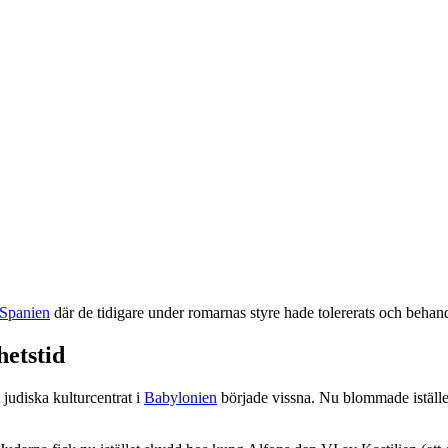
 Spanien
där de tidigare under romarnas styre hade tolererats och behand
etstid
 judiska kulturcentrat i
Babylonien
började vissna. Nu blommade istället 