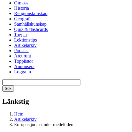
Om oss
Historia
Religionskunskap
Geografi
Samhällskunskap
Quiz & flashcards
Taggar
Lektionstips
Artikelarkiv
Podcast
Året runt
Topplistor
Annonsera
Logga in
Länkstig
Hem
Artikelarkiv
Europas judar under medeltiden