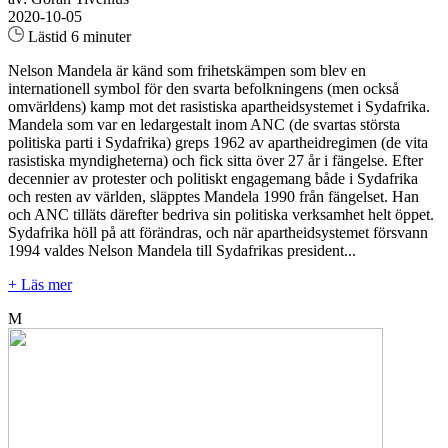
2020-10-05
Lästid 6 minuter
Nelson Mandela är känd som frihetskämpen som blev en
internationell symbol för den svarta befolkningens (men också
omvärldens) kamp mot det rasistiska apartheidsystemet i Sydafrika.
Mandela som var en ledargestalt inom ANC (de svartas största
politiska parti i Sydafrika) greps 1962 av apartheidregimen (de vita
rasistiska myndigheterna) och fick sitta över 27 år i fängelse. Efter
decennier av protester och politiskt engagemang både i Sydafrika
och resten av världen, släpptes Mandela 1990 från fängelset. Han
och ANC tilläts därefter bedriva sin politiska verksamhet helt öppet.
Sydafrika höll på att förändras, och när apartheidsystemet försvann
1994 valdes Nelson Mandela till Sydafrikas president...
+ Läs mer
M