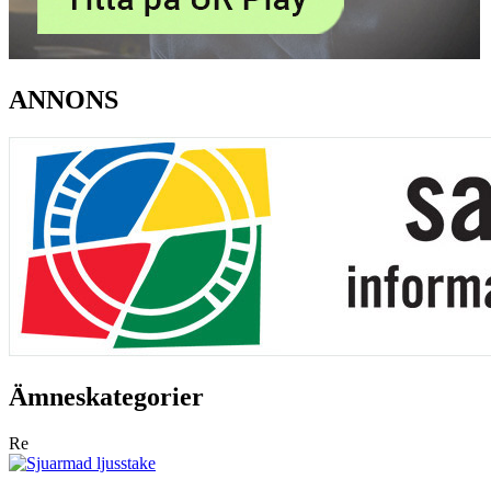
ANNONS
Ämneskategorier
Re