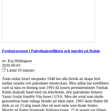
Fredsprocessen i Palestinakonflikten och mordet på Rabin
av: Kaj Hildingson
2020-09-03
Lästid 19 minuter
Ända sedan Israel utropades 1948 har alla försök att skapa fred
mellan israeler och palestinier misslyckats. Men sällan har konflikten
varit så nära en lösning som 1993 då Israels premiärminister Yitzhak
Rabin skakade hand med sin ärkefiende, den palestinske ledaren
Yassir Arafat framför Vita huset i USA. Men det avtal som skulle
genomföras hade många fiender på båda sidor. 1995 sköts Rabin till
döds av en 25-årig israel efter ett stort möte som firade freden.
Mordet på Rabin bromsade fredsprocessen. 25 år senare var frågan