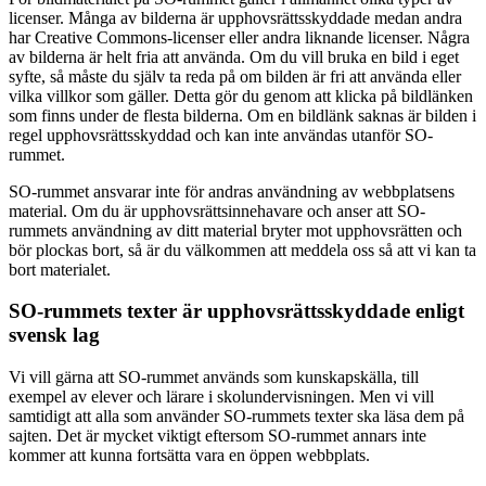
licenser. Många av bilderna är upphovsrättsskyddade medan andra
har Creative Commons-licenser eller andra liknande licenser. Några
av bilderna är helt fria att använda. Om du vill bruka en bild i eget
syfte, så måste du själv ta reda på om bilden är fri att använda eller
vilka villkor som gäller. Detta gör du genom att klicka på bildlänken
som finns under de flesta bilderna. Om en bildlänk saknas är bilden i
regel upphovsrättsskyddad och kan inte användas utanför SO-
rummet.
SO-rummet ansvarar inte för andras användning av webbplatsens
material. Om du är upphovsrättsinnehavare och anser att SO-
rummets användning av ditt material bryter mot upphovsrätten och
bör plockas bort, så är du välkommen att meddela oss så att vi kan ta
bort materialet.
SO-rummets texter är upphovsrättsskyddade enligt
svensk lag
Vi vill gärna att SO-rummet används som kunskapskälla, till
exempel av elever och lärare i skolundervisningen. Men vi vill
samtidigt att alla som använder SO-rummets texter ska läsa dem på
sajten. Det är mycket viktigt eftersom SO-rummet annars inte
kommer att kunna fortsätta vara en öppen webbplats.