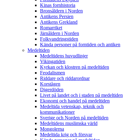
Kinas fornhistoria
Bronsåldern i Norden
Antikens Persien
Antikens Grekland
Romarriket
Järnåldern i Norden
Folkvandringstiden
Kända personer på forntiden och antiken
Medeltiden
Medeltidens huvudlinjer
Vikingatiden
Kyrkan och klostren på medeltiden
Feodalismen
Riddare och riddarordnar
Korstågen
Digerdöden
Livet på landet och i staden på medeltiden
Ekonomi och handel på medeltiden
Medeltida vetenskap, teknik och
kommunikationer
Sverige och Norden på medeltiden
Medeltidens muslimska värld
Mongolerna
Medeltida krig och försvar