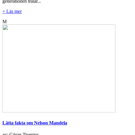
generationen trälar...
+ Läs mer
M
Lätta fakta om Nelson Mandela
av: Göran Tivenius