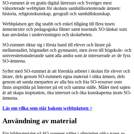
SO-rummet är en gratis digital lärresurs och Sveriges mest
välsorterade webbplats för skolans samhällsorienterade ämnen:
historia, religionskunskap, geografi och samhällskunskap.
Webbplatsen ger dig snabb och enkel tillgång till flera tusen
ämnestexter och pedagogiska filmer samt tusentals SO-länkar som
kan användas i undervisningen och skolarbeten.
SO-rummet riktar sig i första hand till elever och lärare på
mellanstadiet, högstadiet och gymnasiet, men även till högskole- och
universitetsstuderande samt alla andra som är intresserade av de fyra
SO-ämnena.
Syftet med SO-rummet är att förenkla arbetet i skolan för elever och
lärare, dels genom SO-rummets egna material i olika ämnen, dels
genom att samla merparten av alla bra och fria SO-resurser som
finns utspridda på Internet på ett och samma ställe. Målet med sajten
är att skapa inspiration, öka intresset och öka kunskaperna inom SO-
ämnena.
Läs om vilka som står bakom webbplatsen >
Användning av material
För bildmaterialet på SO-rummet gäller i allmänhet olika typer av