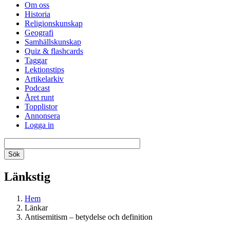
Om oss
Historia
Religionskunskap
Geografi
Samhällskunskap
Quiz & flashcards
Taggar
Lektionstips
Artikelarkiv
Podcast
Året runt
Topplistor
Annonsera
Logga in
Länkstig
Hem
Länkar
Antisemitism – betydelse och definition