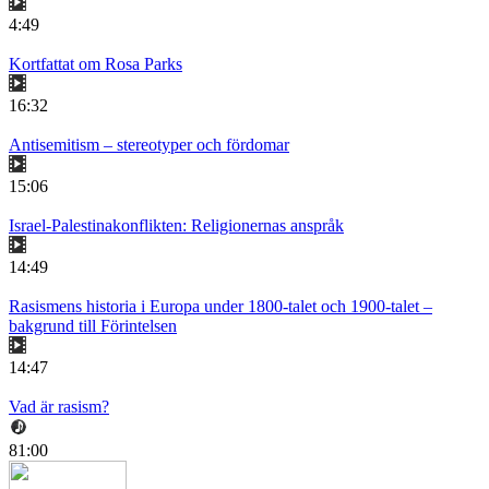
4:49
Kortfattat om Rosa Parks
16:32
Antisemitism – stereotyper och fördomar
15:06
Israel-Palestinakonflikten: Religionernas anspråk
14:49
Rasismens historia i Europa under 1800-talet och 1900-talet –
bakgrund till Förintelsen
14:47
Vad är rasism?
81:00