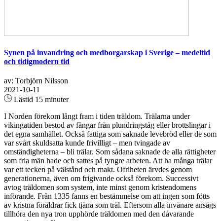
Synen på invandring och medborgarskap i Sverige – medeltid
och tidigmodern tid
av: Torbjörn Nilsson
2021-10-11
Lästid 15 minuter
I Norden förekom långt fram i tiden träldom. Trälarna under
vikingatiden bestod av fångar från plundringståg eller brottslingar i
det egna samhället. Också fattiga som saknade levebröd eller de som
var svårt skuldsatta kunde frivilligt – men tvingade av
omständigheterna – bli trälar. Som sådana saknade de alla rättigheter
som fria män hade och sattes på tyngre arbeten. Att ha många trälar
var ett tecken på välstånd och makt. Ofriheten ärvdes genom
generationerna, även om frigivande också förekom. Successivt
avtog träldomen som system, inte minst genom kristendomens
införande. Från 1335 fanns en bestämmelse om att ingen som fötts
av kristna föräldrar fick tjäna som träl. Eftersom alla invånare ansågs
tillhöra den nya tron upphörde träldomen med den dåvarande