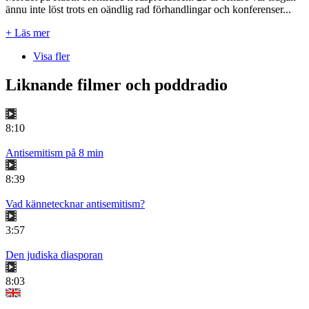
ännu inte löst trots en oändlig rad förhandlingar och konferenser...
+ Läs mer
Visa fler
Liknande filmer och poddradio
8:10
Antisemitism på 8 min
8:39
Vad kännetecknar antisemitism?
3:57
Den judiska diasporan
8:03