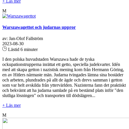
+ Läs mer
M
Warszawagettot och judarnas uppror
av: Jan-Olof Fallström
2023-08-30
Lästid 6 minuter
I den polska huvudstaden Warszawa hade de tyska
ockupationstrupperna inrättat ett getto, speciella judekvarter. Idén
med att skapa getton i nazistisk mening kom från Hermann Göring,
en av Hitlers närmaste män. Judarna tvingades lämna sina bostäder
och arbeten, plundrades på allt de ägde och drevs samman i getton
som var helt avskilda från yttervärlden. Nazisterna fann det praktiskt
och bekvämt att ha judarna samlade på en bestämd plats inför "den
slutliga lösningen" och transporten till dödslägren...
+ Läs mer
M