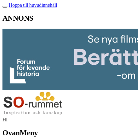
Hoppa till huvudinnehåll
ANNONS
Hi
OvanMeny