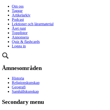
Om oss
Taggar
Artikelarkiv
Podcast
Lektioner och lärarmaterial
Året runt
Topplistor
Annonsera
Quiz & flashcards
Logga in
Ämnesområden
Historia
Religionskunskap
Geografi
Samhällskunskap
Secondary menu