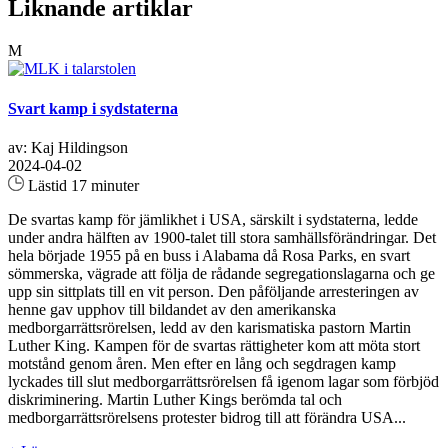
Liknande artiklar
M
Svart kamp i sydstaterna
av: Kaj Hildingson
2024-04-02
Lästid 17 minuter
De svartas kamp för jämlikhet i USA, särskilt i sydstaterna, ledde
under andra hälften av 1900-talet till stora samhällsförändringar. Det
hela började 1955 på en buss i Alabama då Rosa Parks, en svart
sömmerska, vägrade att följa de rådande segregationslagarna och ge
upp sin sittplats till en vit person. Den påföljande arresteringen av
henne gav upphov till bildandet av den amerikanska
medborgarrättsrörelsen, ledd av den karismatiska pastorn Martin
Luther King. Kampen för de svartas rättigheter kom att möta stort
motstånd genom åren. Men efter en lång och segdragen kamp
lyckades till slut medborgarrättsrörelsen få igenom lagar som förbjöd
diskriminering. Martin Luther Kings berömda tal och
medborgarrättsrörelsens protester bidrog till att förändra USA...