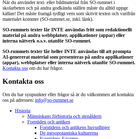
När du använder text- eller bildmaterial från SO-rummet i
skolarbeten och på andra godkända ställen måste du alltid uppge
källan! Det måste framgå tydligt vem som skrivit texten och varifrån
materialet kommer (SO-rummet.se, inkl. länk).
SO-rummets texter får INTE användas fritt som redaktionellt
material på andra webbplatser, applikationer (appar) eller
interna nätverk o.s.v. utanför SO-rummet.
SO-rummets texter får heller INTE användas till att prompta
AI-genererat material som presenteras på andra applikationer
(appar), webbplatser eller interna nätverk utanför SO-rummet.
Kontakta oss
om du har frågor.
Kontakta oss
Om du har synpunkter eller frågor så är du välkommen att kontakta
oss på adressen:
info@so-rummet.se
Historia
Människans förhistoria och stenåldern
Forntiden och antiken
Forntidens och antikens huvudlinjer
De mesopotamiska kulturerna
Forntidens Egypten