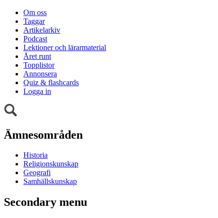
Om oss
Taggar
Artikelarkiv
Podcast
Lektioner och lärarmaterial
Året runt
Topplistor
Annonsera
Quiz & flashcards
Logga in
Ämnesområden
Historia
Religionskunskap
Geografi
Samhällskunskap
Secondary menu