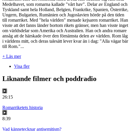
Medelhavet, som romarna kallade "vårt hav". Delar av England och
Tyskland samt hela Holland, Belgien, Frankrike, Spanien, Österrike,
Ungern, Bulgarien, Rumänien och Jugoslavien hörde på den tiden
till romarriket. Med "hela världen" menade kejsaren romarriket. Han
visste att det fanns länder bortom rikets gränser, men han visste inget
om världsdelar som Amerika och Australien. Han och andra romare
ansåg att de härskade över den förnämsta delen av världen. Rom låg
i världens mitt, och deras talesätt lever kvar än i dag: "Alla vägar bär
till Rom."...
+ Läs mer
Visa fler
Liknande filmer och poddradio
26:15
Romarriketets historia
8:39
Vad kännetecknar antisemitism?