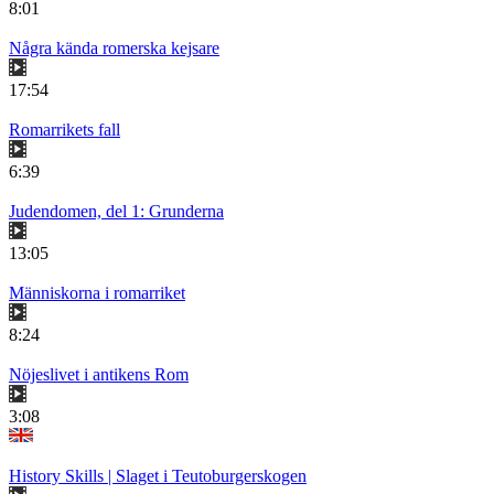
8:01
Några kända romerska kejsare
17:54
Romarrikets fall
6:39
Judendomen, del 1: Grunderna
13:05
Människorna i romarriket
8:24
Nöjeslivet i antikens Rom
3:08
History Skills | Slaget i Teutoburgerskogen