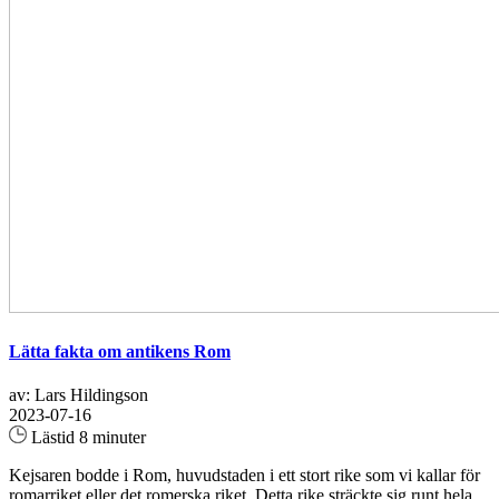
Lätta fakta om antikens Rom
av: Lars Hildingson
2023-07-16
Lästid 8 minuter
Kejsaren bodde i Rom, huvudstaden i ett stort rike som vi kallar för
romarriket eller det romerska riket. Detta rike sträckte sig runt hela