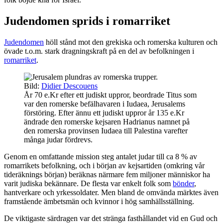
Judendomen sprids i romarriket
Judendomen
höll stånd mot den grekiska och romerska kulturen och
övade t.o.m. stark dragningskraft på en del av befolkningen i
romarriket
.
Bild:
Didier Descouens
År 70 e.Kr efter ett judiskt uppror, beordrade Titus som
var den romerske befälhavaren i Iudaea, Jerusalems
förstöring. Efter ännu ett judiskt uppror år 135 e.Kr
ändrade den romerske kejsaren Hadrianus namnet på
den romerska provinsen Iudaea till Palestina varefter
många judar fördrevs.
Genom en omfattande mission steg antalet judar till ca 8 % av
romarrikets befolkning, och i början av kejsartiden (omkring vår
tideräknings början) beräknas närmare fem miljoner människor ha
varit judiska bekännare. De flesta var enkelt folk som
bönder
,
hantverkare och yrkessoldater. Men bland de omvända märktes även
framstående ämbetsmän och kvinnor i hög samhällsställning.
De viktigaste särdragen var det stränga fasthållandet vid en Gud och