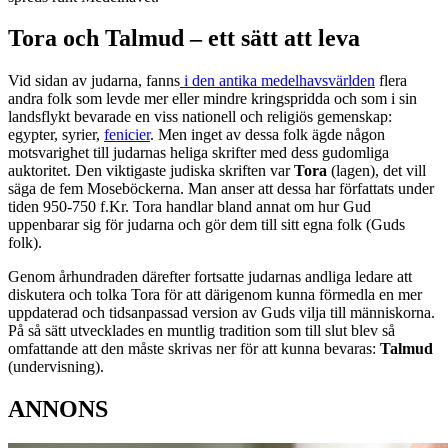
Tora och Talmud – ett sätt att leva
Vid sidan av judarna, fanns
i den antika medelhavsvärlden
flera
andra folk som levde mer eller mindre kringspridda och som i sin
landsflykt bevarade en viss nationell och religiös gemenskap:
egypter, syrier,
fenicier
. Men inget av dessa folk ägde någon
motsvarighet till judarnas heliga skrifter med dess gudomliga
auktoritet. Den viktigaste judiska skriften var
Tora
(lagen), det vill
säga de fem Moseböckerna. Man anser att dessa har författats under
tiden 950-750 f.Kr. Tora handlar bland annat om hur Gud
uppenbarar sig för judarna och gör dem till sitt egna folk (Guds
folk).
Genom århundraden därefter fortsatte judarnas andliga ledare att
diskutera och tolka Tora för att därigenom kunna förmedla en mer
uppdaterad och tidsanpassad version av Guds vilja till människorna.
På så sätt utvecklades en muntlig tradition som till slut blev så
omfattande att den måste skrivas ner för att kunna bevaras:
Talmud
(undervisning).
ANNONS