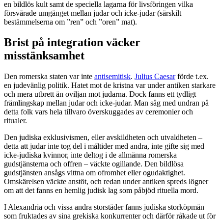
en bildlös kult samt de speciella lagarna för livsföringen vilka
försvårade umgänget mellan judar och icke-judar (särskilt
bestämmelserna om ”ren” och ”oren” mat).
Brist på integration väcker
misstänksamhet
Den romerska staten var inte
antisemitisk
.
Julius Caesar
förde t.ex.
en judevänlig politik. Hatet mot de kristna var under antiken starkare
och mera utbrett än oviljan mot judarna. Dock fanns ett tydligt
främlingskap mellan judar och icke-judar. Man såg med undran på
detta folk vars hela tillvaro överskuggades av ceremonier och
ritualer.
Den judiska exklusivismen, eller avskildheten och utvaldheten –
detta att judar inte tog del i måltider med andra, inte gifte sig med
icke-judiska kvinnor, inte deltog i de allmänna romerska
gudstjänsterna och offren – väckte ogillande. Den bildlösa
gudstjänsten ansågs vittna om ofromhet eller ogudaktighet.
Omskärelsen väckte anstöt, och redan under antiken spreds lögner
om att det fanns en hemlig judisk lag som påbjöd rituella mord.
I Alexandria och vissa andra storstäder fanns judiska storköpmän
som fruktades av sina grekiska konkurrenter och därför råkade ut för