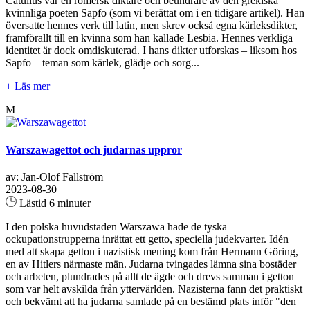
Catullus var en romersk diktare och beundrare av den grekiska
kvinnliga poeten Sapfo (som vi berättat om i en tidigare artikel). Han
översatte hennes verk till latin, men skrev också egna kärleksdikter,
framförallt till en kvinna som han kallade Lesbia. Hennes verkliga
identitet är dock omdiskuterad. I hans dikter utforskas – liksom hos
Sapfo – teman som kärlek, glädje och sorg...
+ Läs mer
M
Warszawagettot och judarnas uppror
av: Jan-Olof Fallström
2023-08-30
Lästid 6 minuter
I den polska huvudstaden Warszawa hade de tyska
ockupationstrupperna inrättat ett getto, speciella judekvarter. Idén
med att skapa getton i nazistisk mening kom från Hermann Göring,
en av Hitlers närmaste män. Judarna tvingades lämna sina bostäder
och arbeten, plundrades på allt de ägde och drevs samman i getton
som var helt avskilda från yttervärlden. Nazisterna fann det praktiskt
och bekvämt att ha judarna samlade på en bestämd plats inför "den