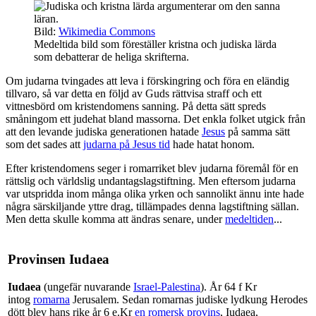
Bild:
Wikimedia Commons
Medeltida bild som föreställer kristna och judiska lärda
som debatterar de heliga skrifterna.
Om judarna tvingades att leva i förskingring och föra en eländig
tillvaro, så var detta en följd av Guds rättvisa straff och ett
vittnesbörd om kristendomens sanning. På detta sätt spreds
småningom ett judehat bland massorna. Det enkla folket utgick från
att den levande judiska generationen hatade
Jesus
på samma sätt
som det sades att
judarna på Jesus tid
hade hatat honom.
Efter kristendomens seger i romarriket blev judarna föremål för en
rättslig och världslig undantagslagstiftning. Men eftersom judarna
var utspridda inom många olika yrken och sannolikt ännu inte hade
några särskiljande yttre drag, tillämpades denna lagstiftning sällan.
Men detta skulle komma att ändras senare, under
medeltiden
...
Provinsen Iudaea
Iudaea
(ungefär nuvarande
Israel-Palestina
).
År 64 f Kr
intog
romarna
Jerusalem. Sedan romarnas judiske lydkung Herodes
dött blev hans rike år 6 e.Kr
en romersk provins
, Iudaea,