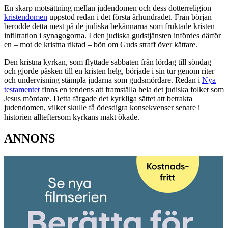
En skarp motsättning mellan judendomen och dess dotterreligion
kristendomen
uppstod redan i det första århundradet. Från början
berodde detta mest på de judiska bekännarna som fruktade kristen
infiltration i synagogorna. I den judiska gudstjänsten infördes därför
en – mot de kristna riktad – bön om Guds straff över kättare.
Den kristna kyrkan, som flyttade sabbaten från lördag till söndag
och gjorde påsken till en kristen helg, började i sin tur genom riter
och undervisning stämpla judarna som gudsmördare. Redan i
Nya
testamentet
finns en tendens att framställa hela det judiska folket som
Jesus mördare. Detta färgade det kyrkliga sättet att betrakta
judendomen, vilket skulle få ödesdigra konsekvenser senare i
historien allteftersom kyrkans makt ökade.
ANNONS