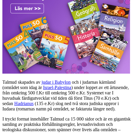
Talmud skapades av
judar i Babylon
och i judarnas kärnland
(området som idag är
Israel-Palestina
) under loppet av ett årtusende,
från omkring 500 f.Kr till omkring 500 e.Kr. Systemet var I
huvudsak färdigutvecklat vid tiden då först Titus (70 e.Kr) och
sedan
Hadrianus
(135 e.Kr) slog ned två stora judiska uppror i
Iudaea (romarnas namn på området, se faktaruta längre ned).
I tryckt format innehåller Talmud ca 15 000 sidor och är en gigantisk
samling av praktiska förhållningsregler, levnadsvisdom och
teologiska diskussioner, som spänner över livets alla områden –