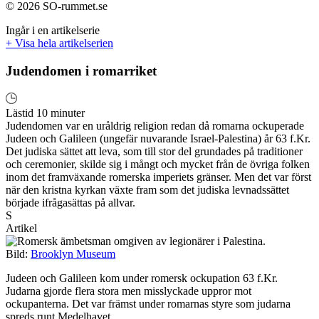
© 2026 SO-rummet.se
Ingår i en artikelserie
+ Visa hela artikelserien
Judendomen i romarriket
Lästid 10 minuter
Judendomen var en uråldrig religion redan då romarna ockuperade
Judeen och Galileen (ungefär nuvarande Israel-Palestina) år 63 f.Kr.
Det judiska sättet att leva, som till stor del grundades på traditioner
och ceremonier, skilde sig i mångt och mycket från de övriga folken
inom det framväxande romerska imperiets gränser. Men det var först
när den kristna kyrkan växte fram som det judiska levnadssättet
började ifrågasättas på allvar.
S
Artikel
Bild:
Brooklyn Museum
Judeen och Galileen kom under romersk ockupation 63 f.Kr.
Judarna gjorde flera stora men misslyckade uppror mot
ockupanterna. Det var främst under romarnas styre som judarna
spreds runt Medelhavet.