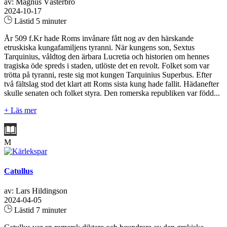
av: Magnus Västerbro
2024-10-17
Lästid 5 minuter
År 509 f.Kr hade Roms invånare fått nog av den härskande
etruskiska kungafamiljens tyranni. När kungens son, Sextus
Tarquinius, våldtog den ärbara Lucretia och historien om hennes
tragiska öde spreds i staden, utlöste det en revolt. Folket som var
trötta på tyranni, reste sig mot kungen Tarquinius Superbus. Efter
två fältslag stod det klart att Roms sista kung hade fallit. Hädanefter
skulle senaten och folket styra. Den romerska republiken var född...
+ Läs mer
M
Catullus
av: Lars Hildingson
2024-04-05
Lästid 7 minuter