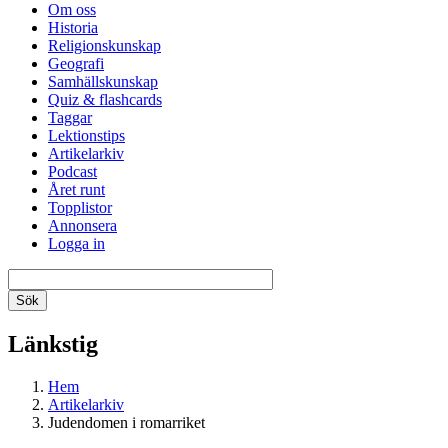
Om oss
Historia
Religionskunskap
Geografi
Samhällskunskap
Quiz & flashcards
Taggar
Lektionstips
Artikelarkiv
Podcast
Året runt
Topplistor
Annonsera
Logga in
Länkstig
Hem
Artikelarkiv
Judendomen i romarriket