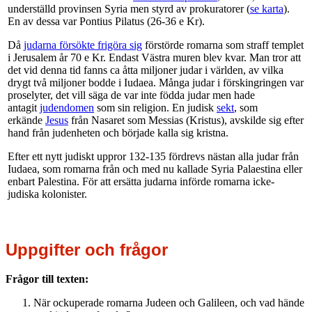
underställd provinsen Syria men styrd av prokuratorer
(
se karta
).
En av dessa var Pontius Pilatus (26-36 e Kr).
Då
judarna försökte frigöra sig
förstörde romarna som straff templet
i Jerusalem år 70 e Kr. Endast Västra muren blev kvar. Man tror att
det vid denna tid fanns ca åtta miljoner judar i världen, av vilka
drygt två miljoner bodde i Iudaea. Många judar i förskingringen var
proselyter, det vill säga de var inte födda judar men hade
antagit
judendomen
som sin religion. En judisk
sekt
, som
erkände
Jesus
från Nasaret som Messias (Kristus), avskilde sig efter
hand från judenheten och började kalla sig kristna.
Efter ett nytt judiskt uppror 132-135 fördrevs nästan alla judar från
Iudaea, som romarna från och med nu kallade Syria Palaestina eller
enbart Palestina. För att ersätta judarna införde romarna icke-
judiska kolonister.
Uppgifter och frågor
Frågor till texten:
När ockuperade romarna Judeen och Galileen, och vad hände