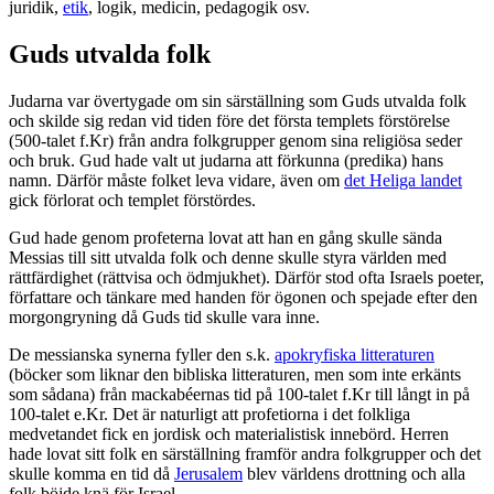
juridik,
etik
, logik, medicin, pedagogik osv.
Guds utvalda folk
Judarna var övertygade om sin särställning som Guds utvalda folk
och skilde sig redan vid tiden före det första templets förstörelse
(500-talet f.Kr) från andra folkgrupper genom sina religiösa seder
och bruk. Gud hade valt ut judarna att förkunna (predika) hans
namn. Därför måste folket leva vidare, även om
det Heliga landet
gick förlorat och templet förstördes.
Gud hade genom profeterna lovat att han en gång skulle sända
Messias till sitt utvalda folk och denne skulle styra världen med
rättfärdighet (rättvisa och ödmjukhet). Därför stod ofta Israels poeter,
författare och tänkare med handen för ögonen och spejade efter den
morgongryning då Guds tid skulle vara inne.
De messianska synerna fyller den s.k.
apokryfiska litteraturen
(böcker som liknar den bibliska litteraturen, men som inte erkänts
som sådana) från mackabéernas tid på 100-talet f.Kr till långt in på
100-talet e.Kr. Det är naturligt att profetiorna i det folkliga
medvetandet fick en jordisk och materialistisk innebörd. Herren
hade lovat sitt folk en särställning framför andra folkgrupper och det
skulle komma en tid då
Jerusalem
blev världens drottning och alla
folk böjde knä för Israel.