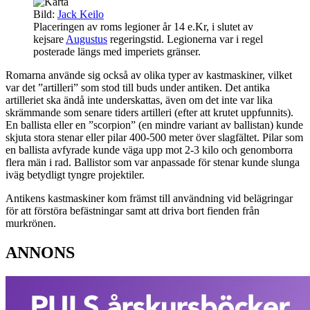
Bild:
Jack Keilo
Placeringen av roms legioner år 14 e.Kr, i slutet av
kejsare
Augustus
regeringstid. Legionerna var i regel
posterade längs med imperiets gränser.
Romarna använde sig också av olika typer av kastmaskiner, vilket
var det ”artilleri” som stod till buds under antiken. Det antika
artilleriet ska ändå inte underskattas, även om det inte var lika
skrämmande som senare tiders artilleri (efter att krutet uppfunnits).
En ballista eller en ”scorpion” (en mindre variant av ballistan) kunde
skjuta stora stenar eller pilar 400-500 meter över slagfältet. Pilar som
en ballista avfyrade kunde väga upp mot 2-3 kilo och genomborra
flera män i rad. Ballistor som var anpassade för stenar kunde slunga
iväg betydligt tyngre projektiler.
Antikens kastmaskiner kom främst till användning vid belägringar
för att förstöra befästningar samt att driva bort fienden från
murkrönen.
ANNONS