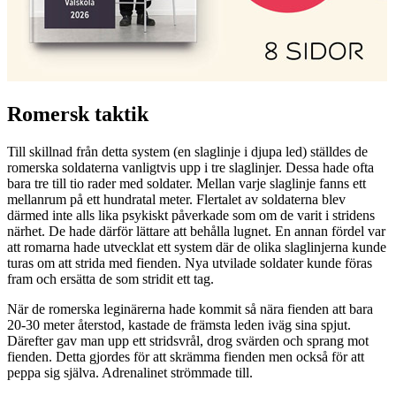
Romersk taktik
Till skillnad från detta system (en slaglinje i djupa led) ställdes de
romerska soldaterna vanligtvis upp i tre slaglinjer. Dessa hade ofta
bara tre till tio rader med soldater. Mellan varje slaglinje fanns ett
mellanrum på ett hundratal meter. Flertalet av soldaterna blev
därmed inte alls lika psykiskt påverkade som om de varit i stridens
närhet. De hade därför lättare att behålla lugnet. En annan fördel var
att romarna hade utvecklat ett system där de olika slaglinjerna kunde
turas om att strida med fienden. Nya utvilade soldater kunde föras
fram och ersätta de som stridit ett tag.
När de romerska leginärerna hade kommit så nära fienden att bara
20-30 meter återstod, kastade de främsta leden iväg sina spjut.
Därefter gav man upp ett stridsvrål, drog svärden och sprang mot
fienden. Detta gjordes för att skrämma fienden men också för att
peppa sig själva. Adrenalinet strömmade till.