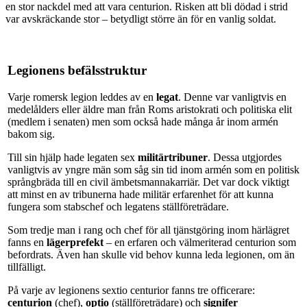
en stor nackdel med att vara centurion. Risken att bli dödad i strid
var avskräckande stor – betydligt större än för en vanlig soldat.
Legionens befälsstruktur
Varje romersk legion leddes av en
legat
. Denne var vanligtvis en
medelålders eller äldre man från Roms aristokrati och politiska elit
(medlem i senaten) men som också hade många år inom armén
bakom sig.
Till sin hjälp hade legaten sex
militär­tribuner
. Dessa utgjordes
vanligtvis av yngre män som såg sin tid inom armén som en politisk
språngbräda till en civil ämbetsmannakarriär. Det var dock viktigt
att minst en av tribunerna hade militär erfarenhet för att kunna
fungera som stabschef och legatens ställföreträdare.
Som tredje man i rang och chef för all tjänstgöring inom härlägret
fanns en
lägerprefekt
– en erfaren och välmeriterad centurion som
befordrats. Även han skulle vid behov kunna leda legionen, om än
tillfälligt.
På varje av legionens sextio centurior fanns tre officerare:
centurion
(chef),
optio
(ställföreträdare) och
signifer