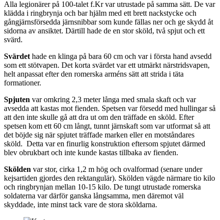
Alla legionärer på 100-talet f.Kr var utrustade på samma sätt. De var
klädda i ringbrynja och bar hjälm med ett brett nackstycke och
gångjärnsförsedda järnsnibbar som kunde fällas ner och ge skydd åt
sidorna av ansiktet. Därtill hade de en stor sköld, två spjut och ett
svärd.
Svärdet
hade en klinga på bara 60 cm och var i första hand avsedd
som ett stötvapen. Det korta svärdet var ett utmärkt närstridsvapen,
helt anpassat efter den romerska arméns sätt att strida i täta
formationer.
Spjuten
var omkring 2,3 meter långa med smala skaft och var
avsedda att kastas mot fienden. Spetsen var försedd med hullingar så
att den inte skulle gå att dra ut om den träffade en sköld. Efter
spetsen kom ett 60 cm långt, tunnt järnskaft som var utformat så att
det böjde sig när spjutet träffade marken eller en motståndares
sköld. Detta var en finurlig konstruktion eftersom spjutet därmed
blev obrukbart och inte kunde kastas tillbaka av fienden.
Skölden
var stor, cirka 1,2 m hög och ovalformad (senare under
kejsartiden gjordes den rektangulär). Skölden vägde närmare tio kilo
och ringbrynjan mellan 10-15 kilo. De tungt utrustade romerska
soldaterna var därför ganska långsamma, men däremot väl
skyddade, inte minst tack vare de stora sköldarna.