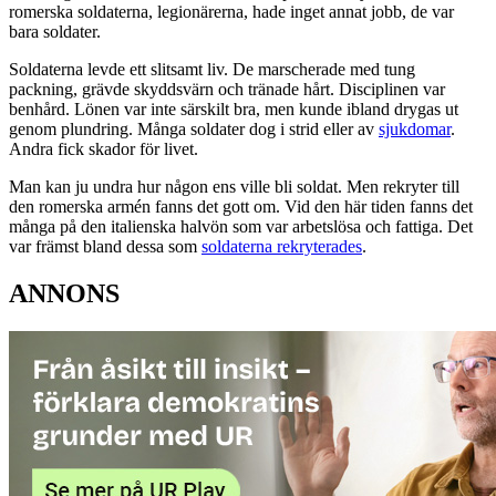
romerska soldaterna, legionärerna, hade inget annat jobb, de var
bara soldater.
Soldaterna levde ett slitsamt liv. De marscherade med tung
packning, grävde skyddsvärn och tränade hårt. Disciplinen var
benhård. Lönen var inte särskilt bra, men kunde ibland drygas ut
genom plundring. Många soldater dog i strid eller av
sjukdomar
.
Andra fick skador för livet.
Man kan ju undra hur någon ens ville bli soldat. Men rekryter till
den romerska armén fanns det gott om. Vid den här tiden fanns det
många på den italienska halvön som var arbetslösa och fattiga. Det
var främst bland dessa som
soldaterna rekryterades
.
ANNONS