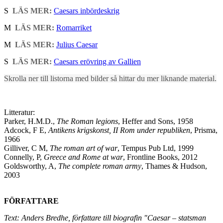
S
LÄS MER:
Caesars inbördeskrig
M
LÄS MER:
Romarriket
M
LÄS MER:
Julius Caesar
S
LÄS MER:
Caesars erövring av Gallien
Skrolla ner till listorna med bilder så hittar du mer liknande material.
Litteratur:
Parker, H.M.D.,
The Roman legions
, Heffer and Sons, 1958
Adcock, F E,
Antikens krigskonst, II Rom under republiken
, Prisma,
1966
Gilliver, C M,
The roman art of war
, Tempus Pub Ltd, 1999
Connelly, P,
Greece and Rome at war
, Frontline Books, 2012
Goldsworthy, A,
The complete roman army
, Thames & Hudson,
2003
FÖRFATTARE
Text: Anders Bredhe, författare till biografin "Caesar – statsman