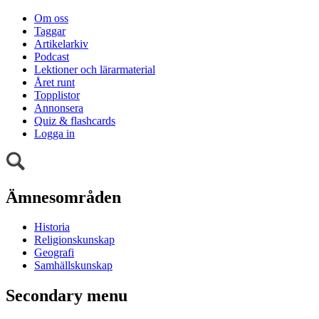
Om oss
Taggar
Artikelarkiv
Podcast
Lektioner och lärarmaterial
Året runt
Topplistor
Annonsera
Quiz & flashcards
Logga in
Ämnesområden
Historia
Religionskunskap
Geografi
Samhällskunskap
Secondary menu