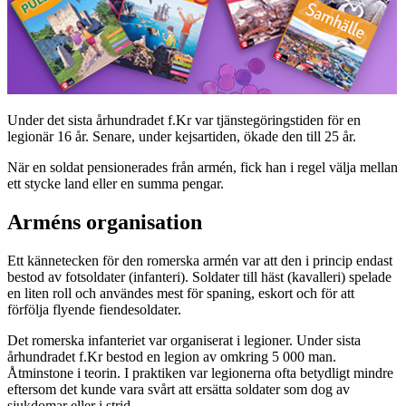
Under det sista århundradet f.Kr var tjänstegöringstiden för en
legionär 16 år. Senare, under kejsartiden, ökade den till 25 år.
När en soldat pensionerades från armén, fick han i regel välja mellan
ett stycke land eller en summa pengar.
Arméns organisation
Ett kännetecken för den romerska armén var att den i princip endast
bestod av fotsoldater (infanteri). Soldater till häst (kavalleri) spelade
en liten roll och användes mest för spaning, eskort och för att
förfölja flyende fiendesoldater.
Det romerska infanteriet var organiserat i legioner. Under sista
århundradet f.Kr bestod en legion av omkring 5 000 man.
Åtminstone i teorin. I praktiken var legionerna ofta betydligt mindre
eftersom det kunde vara svårt att ersätta soldater som dog av
sjukdomar eller i strid.