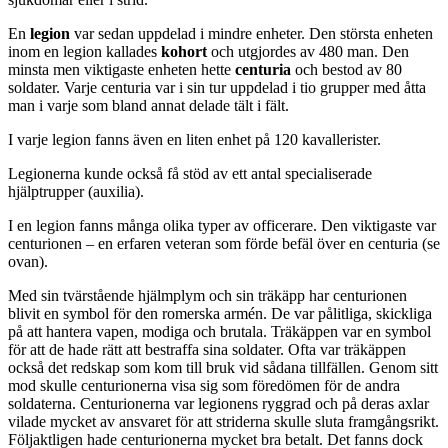
En
legion
var sedan uppdelad i mindre enheter. Den största enheten
inom en legion kallades
kohort
och utgjordes av 480 man. Den
minsta men viktigaste enheten hette
centuria
och bestod av 80
soldater. Varje centuria var i sin tur uppdelad i tio grupper med åtta
man i varje som bland annat delade tält i fält.
I varje legion fanns även en liten enhet på 120 kavallerister.
Legionerna kunde också få stöd av ett antal specialiserade
hjälptrupper (auxilia).
I en legion fanns många olika typer av officerare. Den viktigaste var
centurionen – en erfaren veteran som förde befäl över en centuria (se
ovan).
Med sin tvärstående hjälmplym och sin träkäpp har centurionen
blivit en symbol för den romerska armén. De var pålitliga, skickliga
på att hantera vapen, modiga och brutala. Träkäppen var en symbol
för att de hade rätt att bestraffa sina soldater. Ofta var träkäppen
också det redskap som kom till bruk vid sådana tillfällen. Genom sitt
mod skulle centurionerna visa sig som föredömen för de andra
soldaterna. Centurionerna var legionens ryggrad och på deras axlar
vilade mycket av ansvaret för att striderna skulle sluta framgångsrikt.
Följaktligen hade centurionerna mycket bra betalt. Det fanns dock