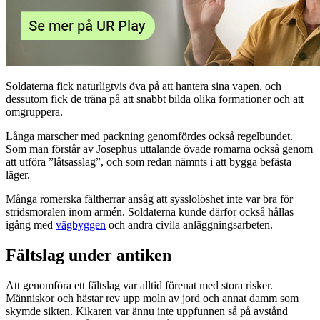
Soldaterna fick naturligtvis öva på att hantera sina vapen, och
dessutom fick de träna på att snabbt bilda olika formationer och att
omgruppera.
Långa marscher med packning genomfördes också regelbundet.
Som man förstår av Josephus uttalande övade romarna också genom
att utföra ”låtsasslag”, och som redan nämnts i att bygga befästa
läger.
Många romerska fältherrar ansåg att sysslolöshet inte var bra för
stridsmoralen inom armén. Soldaterna kunde därför också hållas
igång med
vägbyggen
och andra civila anläggningsarbeten.
Fältslag under antiken
Att genomföra ett fältslag var alltid förenat med stora risker.
Människor och hästar rev upp moln av jord och annat damm som
skymde sikten. Kikaren var ännu inte uppfunnen så på avstånd