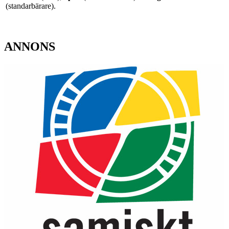
(standarbärare).
ANNONS