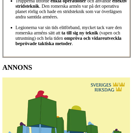
Trupperna utförde
enkla operationer
och använde
effektiv
stridsteknik
. Den romerska armén var på det operativa
planet rörlig och hade en stridsteknik som var överlägsen
andra samtida arméers.
Legionerna var sin tids elitförband, mycket tack vare den
romerska arméns sätt att
ta till sig ny teknik
(vapen och
utrustning) och hela tiden
ompröva och vidareutveckla
beprövade taktiska metoder
.
ANNONS