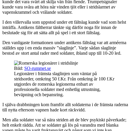
kunde det vara svårt att skilja vän från fiende. Trumpetsignaler
kunde vara svåra att höra när vinden tjöt eller i stridslarmet av
vapenskrammel och vrålande soldater.
I den villervalla som uppstod under ett fältslag kunde vad som helst
inträffa. Antikens fältherrar tänkte sig därför noga för innan de
beslutade sig för att sätta allt på spel i ett stort fältslag.
Den vanligaste formationen under antikens fältslag var att arméerna
ställdes upp i en enda massiv ”slaglinje”. Varje sådan slaglinje
bestod av stort antal rader med soldater, ibland upp till 10-20 led.
Bild:
SO-rummet.se
Legionärer i främsta slaglinjen som väntar på
stridsorder, omkring 50 f.Kr. Från omkring år 100 f.Kr
utgjordes de romerska legionerna enbart av
professionella soldater med enhetlig utrustning,
beväpning och bepansring.
I själva drabbningen kom framför allt soldaterna i de främsta raderna
till nytta eftersom vapnen hade kort räckvidd.
Men alla soldater var så nära striden att de blev psykiskt påverkade;
helt enkelt rädda. Att se soldater gå lös på varandra med blanka
vapen måste ha varit fruktansvärt och något som vi inte kan