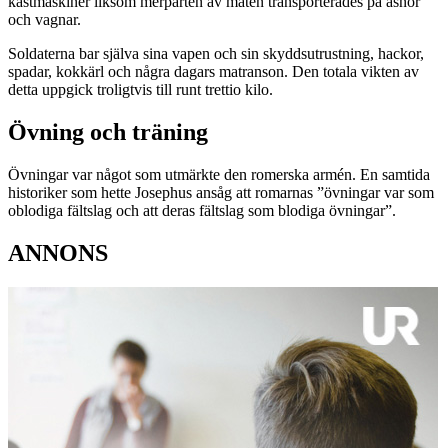
kastmaskiner liksom merparten av maten transporterades på åsnor
och vagnar.
Soldaterna bar själva sina vapen och sin skyddsutrustning, hackor,
spadar, kokkärl och några dagars matranson. Den totala vikten av
detta uppgick troligtvis till runt trettio kilo.
Övning och träning
Övningar var något som utmärkte den romerska armén. En samtida
historiker som hette Josephus ansåg att romarnas ”övningar var som
oblodiga fältslag och att deras fältslag som blodiga övningar”.
ANNONS