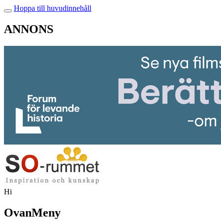
Hoppa till huvudinnehåll
ANNONS
Hi
OvanMeny