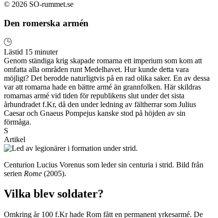
© 2026 SO-rummet.se
Den romerska armén
Lästid 15 minuter
Genom ständiga krig skapade romarna ett imperium som kom att
omfatta alla områden runt Medelhavet. Hur kunde detta vara
möjligt? Det berodde naturligtvis på en rad olika saker. En av dessa
var att romarna hade en bättre armé än grannfolken. Här skildras
romarnas armé vid tiden för republikens slut under det sista
århundradet f.Kr, då den under ledning av fältherrar som Julius
Caesar och Gnaeus Pompejus kanske stod på höjden av sin
förmåga.
S
Artikel
Centurion Lucius Vorenus som leder sin centuria i strid. Bild från
serien
Rome
(2005).
Vilka blev soldater?
Omkring år 100 f.Kr hade Rom fått en permanent yrkesarmé. De