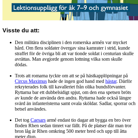
Visste du att:
Den militära disciplinen i den romerska armén var mycket
hård. Om flera soldater övergav sina kamrater i strid, kunde
straffet för de övriga bli att var tionde soldat i centurian skulle
avrättas. Man avgjorde genom lottning vilka som skulle
dödas.
Trots att romarna tyckte om att se på hästkapplöpningar på
Circus Maximus
hade de ingen god hand med
hästar
. Därför
rekryterades folk till kavalleriet från olika bundsförvanter.
Ryttarna bar ett dubbelsidigt spjut, om den ena spetsen bröts
av kunde de använda den andra. Ryttarna hade också längre
svärd än infanteristerna samt ovala sköldar. Sadlar, sporrar och
betsel användes.
Det tog
Caesars
armé endast tio dagar att bygga en bro över
floden Rhen sedan timret var fällt. På de platser där man tror
bron låg är Rhen omkring 500 meter bred och upp till åtta
meter djup.