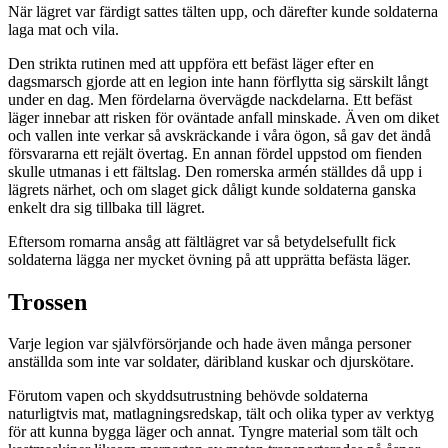
När lägret var färdigt sattes tälten upp, och därefter kunde soldaterna
laga mat och vila.
Den strikta rutinen med att uppföra ett befäst läger efter en
dagsmarsch gjorde att en legion inte hann förflytta sig särskilt långt
under en dag. Men fördelarna övervägde nackdelarna. Ett befäst
läger innebar att risken för oväntade anfall minskade. Även om diket
och vallen inte verkar så avskräckande i våra ögon, så gav det ändå
försvararna ett rejält övertag. En annan fördel uppstod om fienden
skulle utmanas i ett fältslag. Den romerska armén ställdes då upp i
lägrets närhet, och om slaget gick dåligt kunde soldaterna ganska
enkelt dra sig tillbaka till lägret.
Eftersom romarna ansåg att fältlägret var så betydelsefullt fick
soldaterna lägga ner mycket övning på att upprätta befästa läger.
Trossen
Varje legion var självförsörjande och hade även många personer
anställda som inte var soldater, däribland kuskar och djurskötare.
Förutom vapen och skyddsutrustning behövde soldaterna
naturligtvis mat, matlagningsredskap, tält och olika typer av verktyg
för att kunna bygga läger och annat. Tyngre material som tält och