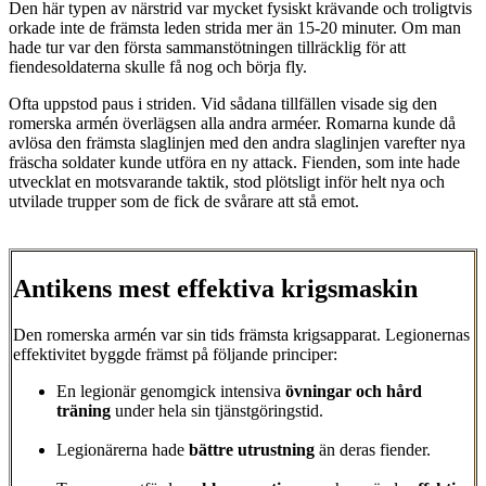
Den här typen av närstrid var mycket fysiskt krävande och troligtvis
orkade inte de främsta leden strida mer än 15-20 minuter. Om man
hade tur var den första sammanstötningen tillräcklig för att
fiendesoldaterna skulle få nog och börja fly.
Ofta uppstod paus i striden. Vid sådana tillfällen visade sig den
romerska armén överlägsen alla andra arméer. Romarna kunde då
avlösa den främsta slaglinjen med den andra slaglinjen varefter nya
fräscha soldater kunde utföra en ny attack. Fienden, som inte hade
utvecklat en motsvarande taktik, stod plötsligt inför helt nya och
utvilade trupper som de fick de svårare att stå emot.
Antikens mest effektiva krigsmaskin
Den romerska armén var sin tids främsta krigsapparat. Legionernas
effektivitet byggde främst på följande principer:
En legionär genomgick intensiva
övningar och hård
träning
under hela sin tjänstgöringstid.
Legionärerna hade
bättre utrustning
än deras fiender.