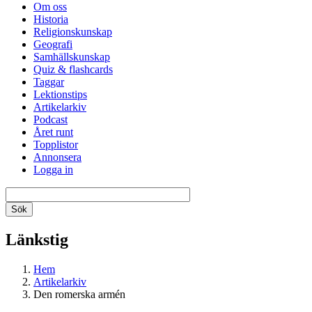
Om oss
Historia
Religionskunskap
Geografi
Samhällskunskap
Quiz & flashcards
Taggar
Lektionstips
Artikelarkiv
Podcast
Året runt
Topplistor
Annonsera
Logga in
Länkstig
Hem
Artikelarkiv
Den romerska armén