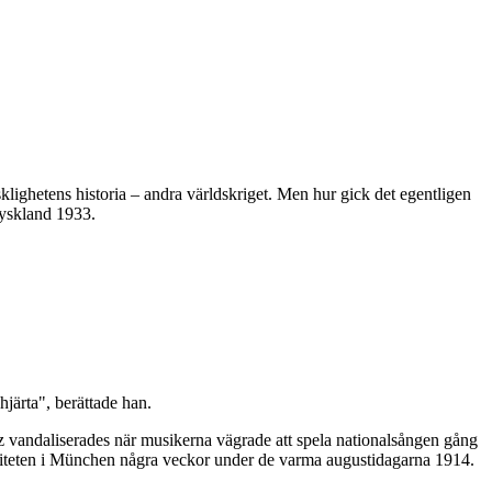
sklighetens historia – andra världskriget. Men hur gick det egentligen
 Tyskland 1933.
hjärta", berättade han.
 vandaliserades när musikerna vägrade att spela nationalsången gång
taliteten i München några veckor under de varma augustidagarna 1914.