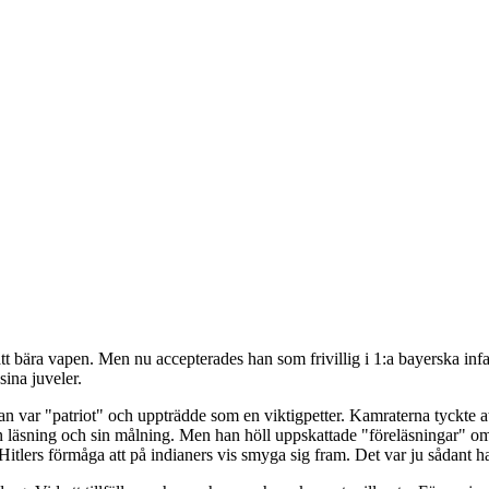
tt bära vapen. Men nu accepterades han som frivillig i 1:a bayerska infant
ina juveler.
an var "patriot" och uppträdde som en viktigpetter. Kamraterna tyckte at
sin läsning och sin målning. Men han höll uppskattade "föreläsningar" om
Hitlers förmåga att på indianers vis smyga sig fram. Det var ju sådant h