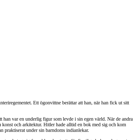
eriregementet. Ett ögonvittne berättar att han, när han fick ut sitt
t han var en underlig figur som levde i sin egen värld. När de andra
 konst och arkitektur. Hitler hade alltid en bok med sig och kom
an praktiserat under sin barndoms indianlekar.