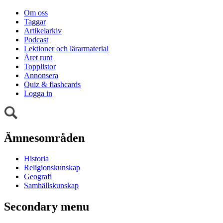
Om oss
Taggar
Artikelarkiv
Podcast
Lektioner och lärarmaterial
Året runt
Topplistor
Annonsera
Quiz & flashcards
Logga in
Ämnesområden
Historia
Religionskunskap
Geografi
Samhällskunskap
Secondary menu