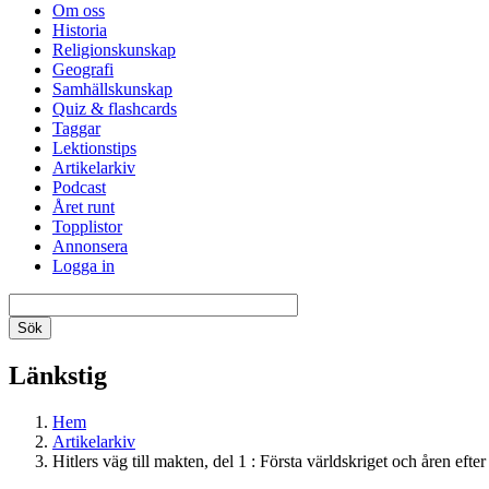
Om oss
Historia
Religionskunskap
Geografi
Samhällskunskap
Quiz & flashcards
Taggar
Lektionstips
Artikelarkiv
Podcast
Året runt
Topplistor
Annonsera
Logga in
Länkstig
Hem
Artikelarkiv
Hitlers väg till makten, del 1 : Första världskriget och åren efter