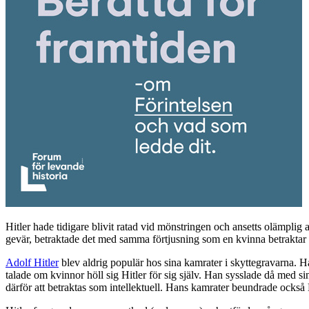
Hitler hade tidigare blivit ratad vid mönstringen och ansetts olämplig a
gevär, betraktade det med samma förtjusning som en kvinna betraktar s
Adolf Hitler
blev aldrig populär hos sina kamrater i skyttegravarna. H
talade om kvinnor höll sig Hitler för sig själv. Han sysslade då med 
därför att betraktas som intellektuell. Hans kamrater beundrade också 