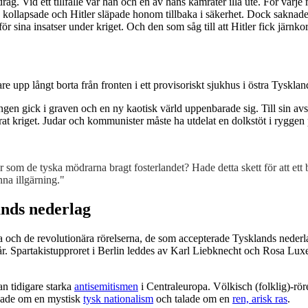
 Vid ett tillfälle var han och en av hans kamrater illa ute. För varje me
n kollapsade och Hitler släpade honom tillbaka i säkerhet. Dock saknad
för sina insatser under kriget. Och den som såg till att Hitler fick järn
 upp långt borta från fronten i ett provisoriskt sjukhus i östra Tysklan
ngen gick i graven och en ny kaotisk värld uppenbarade sig. Till sin av
rlorat kriget. Judar och kommunister måste ha utdelat en dolkstöt i ryggen
r som de tyska mödrarna bragt fosterlandet? Hade detta skett för att ett
na illgärning."
ands nederlag
 och de revolutionära rörelserna, de som accepterade Tysklands neder
. Spartakistupproret i Berlin leddes av Karl Liebknecht och Rosa Luxe
n tidigare starka
antisemitismen
i Centraleuropa. Völkisch (folklig)-rör
nade om en mystisk
tysk nationalism
och talade om en
ren, arisk ras
.