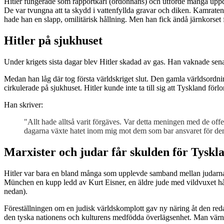
Hitler fungerade som rapportkarl (ordonnans) och utförde många uppdrag.
De var tvungna att ta skydd i vattenfyllda gravar och diken. Kamrate
hade han en slapp, omilitärisk hållning. Men han fick ändå järnkorset 
Hitler på sjukhuset
Under krigets sista dagar blev Hitler skadad av gas. Han vaknade senare
Medan han låg där tog första världskriget slut. Den gamla världsordni
cirkulerade på sjukhuset. Hitler kunde inte ta till sig att Tyskland fö
Han skriver:
"Allt hade alltså varit förgäves. Var detta meningen med de offe
dagarna växte hatet inom mig mot dem som bar ansvaret för den
Marxister och judar får skulden för Tyskl
Hitler var bara en bland många som upplevde samband mellan judarna
München en kupp ledd av Kurt Eisner, en äldre jude med vildvuxet hår
nedan).
Föreställningen om en judisk världskomplott gav ny näring åt den reda
den tyska nationens och kulturens medfödda överlägsenhet. Man vär