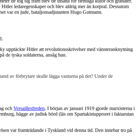
ter de tog sig fram blev de utsatta för fientliga kulor och granater.
e Hitler ledaregenskaper och blev aldrig mer än korpral. Dessutom
korset var en jude, bataljonsadjutanten Hugo Gutmann.
d.
sky upptäckte Hitler att revolutionsskrivelser med vänsteranknytning
 på de tyska soldaterna, ansåg han.
 band av förbrytare skulle lägga vantarna på det? Under de
lag och
Versaillesfreden
. I början av januari 1919 gjorde marxisterna i
mburg, bägge av judisk börd (läs om Spartakistupproret i faktarutan
elsen var framträdande i Tyskland vid denna tid. Den innebar tro på