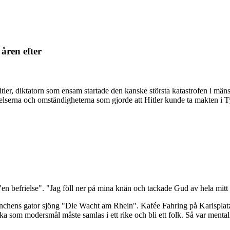
 åren efter
itler, diktatorn som ensam startade den kanske största katastrofen i män
 händelserna och omständigheterna som gjorde att Hitler kunde ta makten i
 "en befrielse". "Jag föll ner på mina knän och tackade Gud av hela mitt 
nchens gator sjöng "Die Wacht am Rhein". Kafée Fahring på Karlsplatz
ska som modersmål måste samlas i ett rike och bli ett folk. Så var men