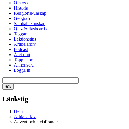
Om oss
Historia
Religionskunskap
Geografi
Samhällskunskap
Quiz & flashcards
Taggar
Lektionstips
Artikelarkiv
Podcast
Året runt
Topplistor
Annonsera
Logga in
Länkstig
Hem
Artikelarkiv
Advent och luciafirandet