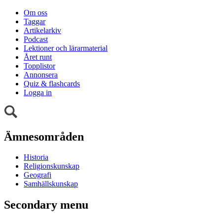
Om oss
Taggar
Artikelarkiv
Podcast
Lektioner och lärarmaterial
Året runt
Topplistor
Annonsera
Quiz & flashcards
Logga in
Ämnesområden
Historia
Religionskunskap
Geografi
Samhällskunskap
Secondary menu