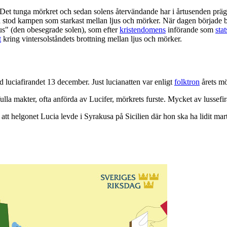
 Det tunga mörkret och sedan solens återvändande har i årtusenden prägla
 stod kampen som starkast mellan ljus och mörker. När dagen började bl
tus" (den obesegrade solen), som efter
kristendomens
införande som
sta
t
kring vintersolståndets brottning mellan ljus och mörker.
uciafirandet 13 december. Just lucianatten var enligt
folktron
årets mö
a makter, ofta anförda av Lucifer, mörkrets furste. Mycket av lussefiran
r att helgonet Lucia levde i Syrakusa på Sicilien där hon ska ha lidit m