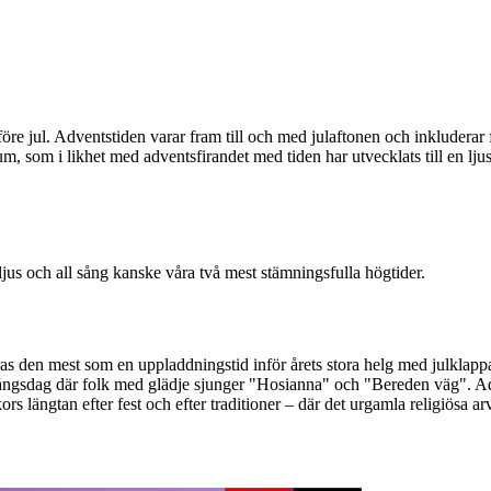
öre jul. Adventstiden varar fram till och med julaftonen och inkluderar 
, som i likhet med adventsfirandet med tiden har utvecklats till en ljusf
ljus och all sång kanske våra två mest stämningsfulla högtider.
iras den mest som en uppladdningstid inför årets stora helg med julklapp
gångsdag där folk med glädje sjunger "Hosianna" och "Bereden väg". Ad
 längtan efter fest och efter traditioner – där det urgamla religiösa ar