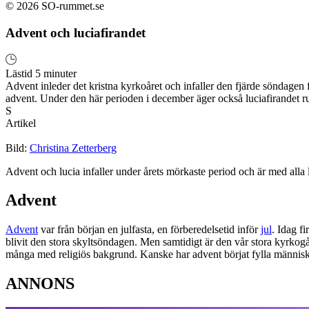
© 2026 SO-rummet.se
Advent och luciafirandet
Lästid 5 minuter
Advent inleder det kristna kyrkoåret och infaller den fjärde söndagen f
advent. Under den här perioden i december äger också luciafirandet rum
S
Artikel
Bild:
Christina Zetterberg
Advent och lucia infaller under årets mörkaste period och är med alla 
Advent
Advent
var från början en julfasta, en förberedelsetid inför
jul
. Idag f
blivit den stora skyltsöndagen. Men samtidigt är den vår stora kyrko
många med religiös bakgrund. Kanske har advent börjat fylla människors
ANNONS