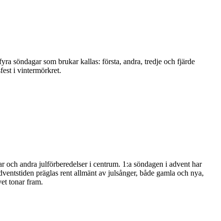
fyra söndagar som brukar kallas: första, andra, tredje och fjärde
est i vintermörkret.
ar och andra julförberedelser i centrum. 1:a söndagen i advent har
ventstiden präglas rent allmänt av julsånger, både gamla och nya,
vet tonar fram.