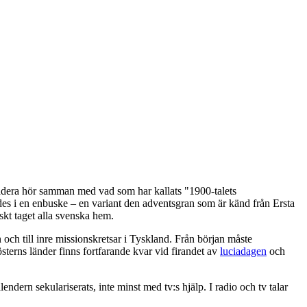
adera hör samman med vad som har kallats "1900-talets
es i en enbuske – en variant den adventsgran som är känd från Ersta
skt taget alla svenska hem.
ch till inre missionskretsar i Tyskland. Från början måste
österns länder finns fortfarande kvar vid firandet av
luciadagen
och
dern sekulariserats, inte minst med tv:s hjälp. I radio och tv talar