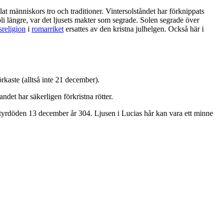
t människors tro och traditioner. Vintersolståndet har förknippats
i längre, var det ljusets makter som segrade. Solen segrade över
tsreligion
i
romarriket
ersattes av den kristna julhelgen. Också här i
rkaste (alltså inte 21 december).
det har säkerligen förkristna rötter.
artyrdöden 13 december år 304. Ljusen i Lucias hår kan vara ett minne