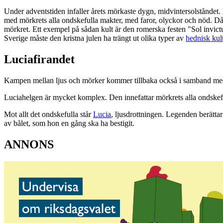
Under adventstiden infaller årets mörkaste dygn, midvintersolståndet.
med mörkrets alla ondskefulla makter, med faror, olyckor och nöd. Då
mörkret. Ett exempel på sådan kult är den romerska festen "Sol invic
Sverige måste den kristna julen ha trängt ut olika typer av
hednisk kul
Luciafirandet
Kampen mellan ljus och mörker kommer tillbaka också i samband med l
Luciahelgen är mycket komplex. Den innefattar mörkrets alla ondskefull
Mot allt det ondskefulla står
Lucia
, ljusdrottningen. Legenden berätta
av bålet, som hon en gång ska ha bestigit.
ANNONS