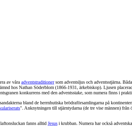
lera av våra
adventstraditioner
som adventsljus och adventsstjärna. Båd
ns nämnd hos Nathan Söderblom (1866-1931, ärkebiskop). Ljusen placerad
ventsgranen konkurrens med den adventsstake, som numera finns i prakti
andakterna bland de herrnhutiska brödraförsamlingarna på kontinenten o
kulariserats
". Anknytningen till stjärntydarna (de tre vise männen) från 
laftonsluckan fanns alltid
Jesus
i krubban. Numera har också adventskalen