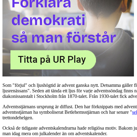
Som "förjul" och ljushögtid är advent ganska nytt. Detsamma gäller f
ljusrenässans". Seden att tända ett ljus för varje adventssöndag fin
diakonissanstalt i Stockholm från 1870-talet. Från 1930-talet fick ad
Adventsstjärnans ursprung är diffust. Den har förknippats med advents
adventsstjärnan ha symboliserat Betlehemsstjärnan och har senare "
se
trettondehelgen.
Också de tidigaste adventskalendrarna hade religiösa motiv. Bakom ju
man idag mera om julkalender än om adventskalender.