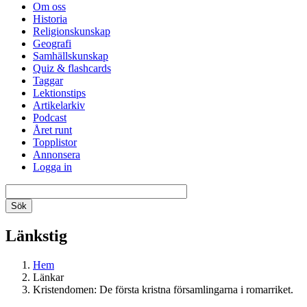
Om oss
Historia
Religionskunskap
Geografi
Samhällskunskap
Quiz & flashcards
Taggar
Lektionstips
Artikelarkiv
Podcast
Året runt
Topplistor
Annonsera
Logga in
Länkstig
Hem
Länkar
Kristendomen: De första kristna församlingarna i romarriket.