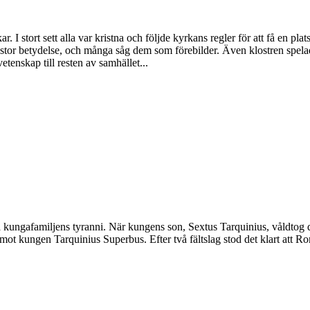
I stort sett alla var kristna och följde kyrkans regler för att få en pla
 stor betydelse, och många såg dem som förebilder. Även klostren spel
enskap till resten av samhället...
kungafamiljens tyranni. När kungens son, Sextus Tarquinius, våldtog d
ig mot kungen Tarquinius Superbus. Efter två fältslag stod det klart att R