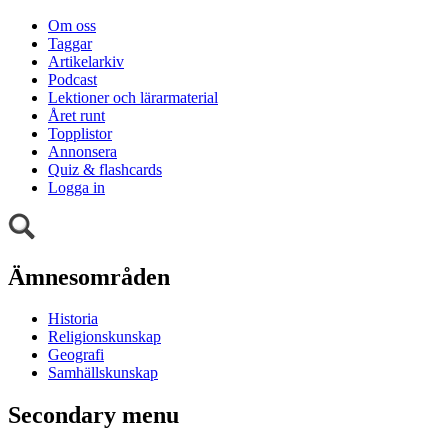
Om oss
Taggar
Artikelarkiv
Podcast
Lektioner och lärarmaterial
Året runt
Topplistor
Annonsera
Quiz & flashcards
Logga in
Ämnesområden
Historia
Religionskunskap
Geografi
Samhällskunskap
Secondary menu