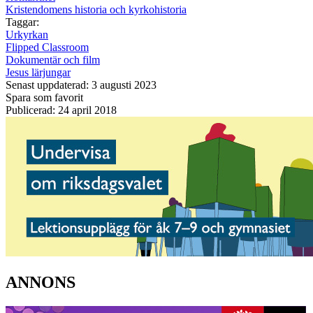
Kristendomens historia och kyrkohistoria
Taggar:
Urkyrkan
Flipped Classroom
Dokumentär och film
Jesus lärjungar
Senast uppdaterad: 3 augusti 2023
Spara som favorit
Publicerad: 24 april 2018
ANNONS