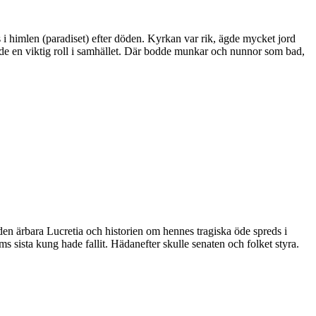
ts i himlen (paradiset) efter döden. Kyrkan var rik, ägde mycket jord
ade en viktig roll i samhället. Där bodde munkar och nunnor som bad,
en ärbara Lucretia och historien om hennes tragiska öde spreds i
oms sista kung hade fallit. Hädanefter skulle senaten och folket styra.