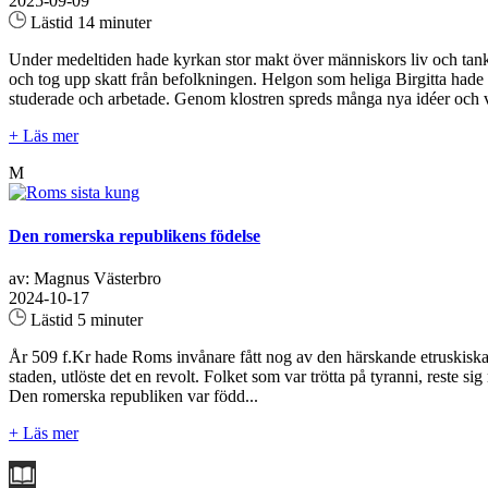
2025-09-09
Lästid 14 minuter
Under medeltiden hade kyrkan stor makt över människors liv och tankar. 
och tog upp skatt från befolkningen. Helgon som heliga Birgitta hade
studerade och arbetade. Genom klostren spreds många nya idéer och vet
+ Läs mer
M
Den romerska republikens födelse
av: Magnus Västerbro
2024-10-17
Lästid 5 minuter
År 509 f.Kr hade Roms invånare fått nog av den härskande etruskiska 
staden, utlöste det en revolt. Folket som var trötta på tyranni, reste s
Den romerska republiken var född...
+ Läs mer