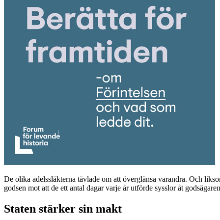
De olika adelssläkterna tävlade om att överglänsa varandra. Och liks
godsen mot att de ett antal dagar varje år utförde sysslor åt godsägare
Staten stärker sin makt