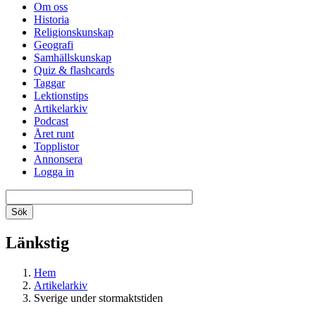
Om oss
Historia
Religionskunskap
Geografi
Samhällskunskap
Quiz & flashcards
Taggar
Lektionstips
Artikelarkiv
Podcast
Året runt
Topplistor
Annonsera
Logga in
Länkstig
Hem
Artikelarkiv
Sverige under stormaktstiden