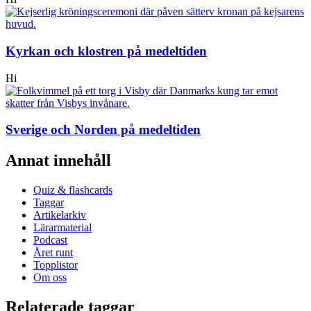
Kyrkan och klostren på medeltiden
Hi
Sverige och Norden på medeltiden
Annat innehåll
Quiz & flashcards
Taggar
Artikelarkiv
Lärarmaterial
Podcast
Året runt
Topplistor
Om oss
Relaterade taggar