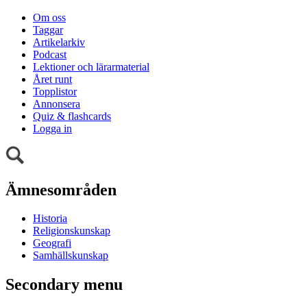
Om oss
Taggar
Artikelarkiv
Podcast
Lektioner och lärarmaterial
Året runt
Topplistor
Annonsera
Quiz & flashcards
Logga in
Ämnesområden
Historia
Religionskunskap
Geografi
Samhällskunskap
Secondary menu