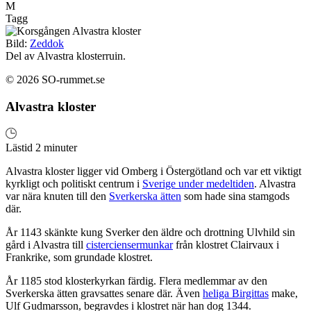
M
Tagg
Bild:
Zeddok
Del av Alvastra klosterruin.
© 2026 SO-rummet.se
Alvastra kloster
Lästid 2 minuter
Alvastra kloster ligger vid Omberg i Östergötland och var ett viktigt
kyrkligt och politiskt centrum i
Sverige under medeltiden
. Alvastra
var nära knuten till den
Sverkerska ätten
som hade sina stamgods
där.
År 1143 skänkte kung Sverker den äldre och drottning Ulvhild sin
gård i Alvastra till
cisterciensermunkar
från klostret Clairvaux i
Frankrike, som grundade klostret.
År 1185 stod klosterkyrkan färdig. Flera medlemmar av den
Sverkerska ätten gravsattes senare där. Även
heliga Birgittas
make,
Ulf Gudmarsson, begravdes i klostret när han dog 1344.