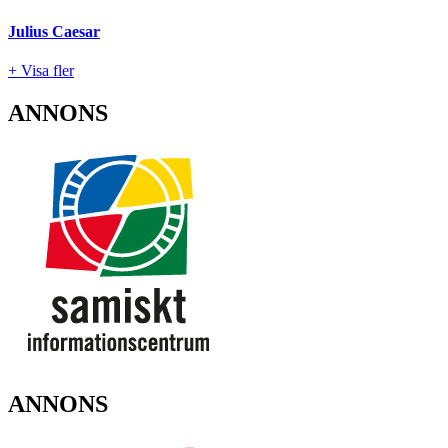
Julius Caesar
+ Visa fler
ANNONS
ANNONS