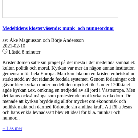
Medeltidens klosterväsende: munk- och nunneordnar
av: Åke Magnusson och Börje Andersson
2021-02-10
Lästid 8 minuter
Kristendomen satte sin prägel på det mesta i det medeltida samhället:
kultur, politik och moral. Kyrkan var mer än någon annan institution
gemensam för hela Europa. Man kan tala om en kristen enhetskultur
starkt stödd av det rådande feodala systemet. Genom förläningar och
gåvor blev kyrkan under medeltiden mycket rik. Under 1200-talet
ägde kyrkan t.ex. omkring en tredjedel av all jord i Västeuropa. Men
det fanns också många som protesterade mot kyrkans rikedom. De
menade att kyrkan brydde sig alltför mycket om ekonomisk och
politisk makt och därmed förlorade sin andliga kraft. Att följa Jesus
och hans enkla levnadssätt blev ett ideal för bl.a. munkar och
nunnor...
+ Läs mer