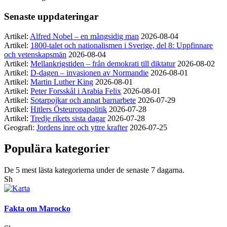
Senaste uppdateringar
Artikel:
Alfred Nobel – en mångsidig man
2026-08-04
Artikel:
1800-talet och nationalismen i Sverige, del 8: Uppfinnare
och vetenskapsmän
2026-08-04
Artikel:
Mellankrigstiden – från demokrati till diktatur
2026-08-02
Artikel:
D-dagen – invasionen av Normandie
2026-08-01
Artikel:
Martin Luther King
2026-08-01
Artikel:
Peter Forsskål i Arabia Felix
2026-08-01
Artikel:
Sotarpojkar och annat barnarbete
2026-07-29
Artikel:
Hitlers Östeuropapolitik
2026-07-28
Artikel:
Tredje rikets sista dagar
2026-07-28
Geografi:
Jordens inre och yttre krafter
2026-07-25
Populära kategorier
De 5 mest lästa kategorierna under de senaste 7 dagarna.
Sh
Fakta om Marocko