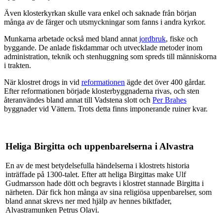
Även klosterkyrkan skulle vara enkel och saknade från början
många av de färger och utsmyckningar som fanns i andra kyrkor.
Munkarna arbetade också med bland annat
jordbruk
, fiske och
byggande. De anlade fiskdammar och utvecklade metoder inom
administration, teknik och stenhuggning som spreds till människorna
i trakten.
När klostret drogs in vid
reformationen
ägde det över 400 gårdar.
Efter reformationen började klosterbyggnaderna rivas, och sten
återanvändes bland annat till Vadstena slott och
Per Brahes
byggnader vid Vättern. Trots detta finns imponerande ruiner kvar.
Heliga Birgitta och uppenbarelserna i Alvastra
En av de mest betydelsefulla händelserna i klostrets historia
inträffade på 1300-talet. Efter att heliga Birgittas make Ulf
Gudmarsson hade dött och begravts i klostret stannade Birgitta i
närheten. Där fick hon många av sina religiösa uppenbarelser, som
bland annat skrevs ner med hjälp av hennes biktfader,
Alvastramunken Petrus Olavi.