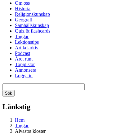
Om oss
Historia
Religionskunskap
Geografi
Samhällskunskap
Quiz & flashcards
Taggar
Lektionstips
Artikelarkiv
Podcast
Året runt
Topplistor
Annonsera
Logga in
Länkstig
Hem
Taggar
Alvastra kloster