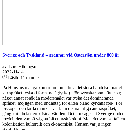
Sverige och Tyskland – grannar vid Östersjön under 800 år
av: Lars Hildingson
2022-11-14
Lästid 11 minuter
På Hansans många kontor runtom i hela det stora handelsområdet
var språket tyska (i form av lågtyska). För svenskar som lärde sig
något annat språk än modersmålet var tyska det dominerande
språket, möjligen med undantag för eliten bland kyrkans folk. För
biskopar och lärda munkar var latin det naturliga andraspråket,
gångbart i hela den kristna världen. Det har sagts att Sverige under
medeltiden var på väg att bli en tysk koloni. Men det var i så fall en
kolonisation kulturellt och ekonomiskt. Hansan var ju ingen
statsbildning...