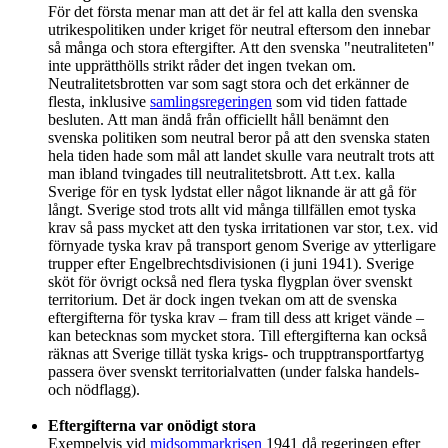
För det första menar man att det är fel att kalla den svenska
utrikespolitiken under kriget för neutral eftersom den innebar
så många och stora eftergifter. Att den svenska "neutraliteten"
inte upprätthölls strikt råder det ingen tvekan om.
Neutralitetsbrotten var som sagt stora och det erkänner de
flesta, inklusive
samlingsregeringen
som vid tiden fattade
besluten. Att man ändå från officiellt håll benämnt den
svenska politiken som neutral beror på att den svenska staten
hela tiden hade som mål att landet skulle vara neutralt trots att
man ibland tvingades till neutralitetsbrott. Att t.ex. kalla
Sverige för en tysk lydstat eller något liknande är att gå för
långt. Sverige stod trots allt vid många tillfällen emot tyska
krav så pass mycket att den tyska irritationen var stor, t.ex. vid
förnyade tyska krav på transport genom Sverige av ytterligare
trupper efter Engelbrechtsdivisionen (i juni 1941). Sverige
sköt för övrigt också ned flera tyska flygplan över svenskt
territorium. Det är dock ingen tvekan om att de svenska
eftergifterna för tyska krav – fram till dess att kriget vände –
kan betecknas som mycket stora. Till eftergifterna kan också
räknas att Sverige tillät tyska krigs- och trupptransportfartyg
passera över svenskt territorialvatten (under falska handels-
och nödflagg).
Eftergifterna var onödigt stora
Exempelvis vid
midsommarkrisen
1941 då regeringen efter