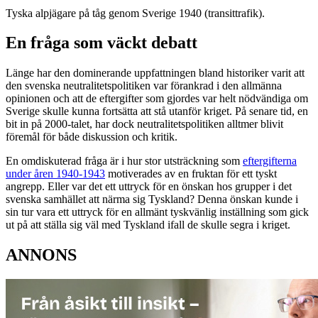
Tyska alpjägare på tåg genom Sverige 1940 (transittrafik).
En fråga som väckt debatt
Länge har den dominerande uppfattningen bland historiker varit att
den svenska neutralitetspolitiken var förankrad i den allmänna
opinionen och att de eftergifter som gjordes var helt nödvändiga om
Sverige skulle kunna fortsätta att stå utanför kriget. På senare tid, en
bit in på 2000-talet, har dock neutralitetspolitiken alltmer blivit
föremål för både diskussion och kritik.
En omdiskuterad fråga är i hur stor utsträckning som
eftergifterna
under åren 1940-1943
motiverades av en fruktan för ett tyskt
angrepp. Eller var det ett uttryck för en önskan hos grupper i det
svenska samhället att närma sig Tyskland? Denna önskan kunde i
sin tur vara ett uttryck för en allmänt tyskvänlig inställning som gick
ut på att ställa sig väl med Tyskland ifall de skulle segra i kriget.
ANNONS