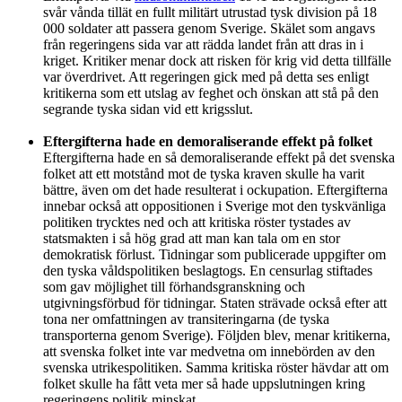
svår vånda tillät en fullt militärt utrustad tysk division på 18
000 soldater att passera genom Sverige. Skälet som angavs
från regeringens sida var att rädda landet från att dras in i
kriget. Kritiker menar dock att risken för krig vid detta tillfälle
var överdrivet. Att regeringen gick med på detta ses enligt
kritikerna som ett utslag av feghet och önskan att stå på den
segrande tyska sidan vid ett krigsslut.
Eftergifterna hade en demoraliserande effekt på folket
Eftergifterna hade en så demoraliserande effekt på det svenska
folket att ett motstånd mot de tyska kraven skulle ha varit
bättre, även om det hade resulterat i ockupation. Eftergifterna
innebar också att oppositionen i Sverige mot den tyskvänliga
politiken trycktes ned och att kritiska röster tystades av
statsmakten i så hög grad att man kan tala om en stor
demokratisk förlust. Tidningar som publicerade uppgifter om
den tyska våldspolitiken beslagtogs. En censurlag stiftades
som gav möjlighet till förhandsgranskning och
utgivningsförbud för tidningar. Staten strävade också efter att
tona ner omfattningen av transiteringarna (de tyska
transporterna genom Sverige). Följden blev, menar kritikerna,
att svenska folket inte var medvetna om innebörden av den
svenska utrikespolitiken. Samma kritiska röster hävdar att om
folket skulle ha fått veta mer så hade uppslutningen kring
regeringens politik minskat.