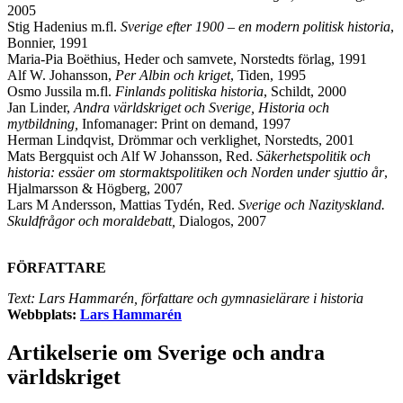
2005
Stig Hadenius m.fl.
Sverige efter 1900 – en modern politisk historia
,
Bonnier, 1991
Maria-Pia Boëthius, Heder och samvete, Norstedts förlag, 1991
Alf W. Johansson,
Per Albin och kriget
, Tiden, 1995
Osmo Jussila m.fl.
Finlands politiska historia
, Schildt, 2000
Jan Linder,
Andra världskriget och Sverige, Historia och
mytbildning,
Infomanager: Print on demand, 1997
Herman Lindqvist, Drömmar och verklighet, Norstedts, 2001
Mats Bergquist och Alf W Johansson, Red.
Säkerhetspolitik och
historia: essäer om stormaktspolitiken och Norden under sjuttio år
,
Hjalmarsson & Högberg, 2007
Lars M Andersson, Mattias Tydén, Red.
Sverige och Nazityskland.
Skuldfrågor och moraldebatt,
Dialogos, 2007
FÖRFATTARE
Text: Lars Hammarén, författare och gymnasielärare i historia
Webbplats:
Lars Hammarén
Artikelserie om Sverige och andra
världskriget