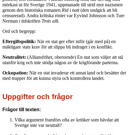
mörkast ut för Sverige 1941, uppmanade till strid mot nazismen
genom den historiska romanen
Rid i natt
(den undgick att bli
censurerad). Andra kritiska röster var Eyvind Johnsson och Ture
Nerman i tidskriften
Trots allt
.
Ord och begrepp:
Eftergiftspolitik:
När en stat ger efter inför (går med på) en
mäktigare stats krav för att slippa bli indraget i en konflikt.
Neutralitet:
(Alliansfrihet, oberoende) En stat som väljer att stå
utanför krig och inte stödja någon av de krigförande parterna.
Ockupation:
När en stat invaderar ett annat land och besätter det
med trupper för att kunna styra och kontrollera landet.
Uppgifter och frågor
Frågor till texten:
Vilka argument framförs ofta av kritiker som hävdar att
Sverige inte var neutralt?