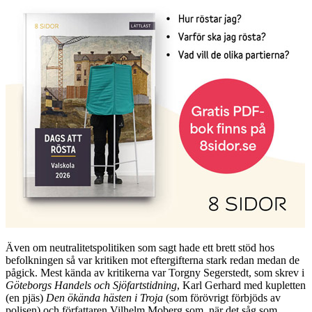
Även om neutralitetspolitiken som sagt hade ett brett stöd hos
befolkningen så var kritiken mot eftergifterna stark redan medan de
pågick. Mest kända av kritikerna var Torgny Segerstedt, som skrev i
Göteborgs Handels och Sjöfartstidning
, Karl Gerhard med kupletten
(en pjäs)
Den ökända hästen i Troja
(som förövrigt förbjöds av
polisen) och författaren Vilhelm Moberg som, när det såg som