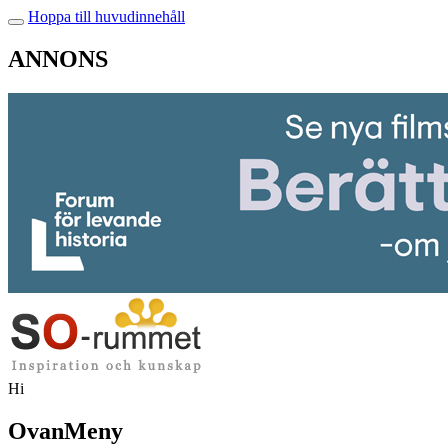
Hoppa till huvudinnehåll
ANNONS
Hi
OvanMeny