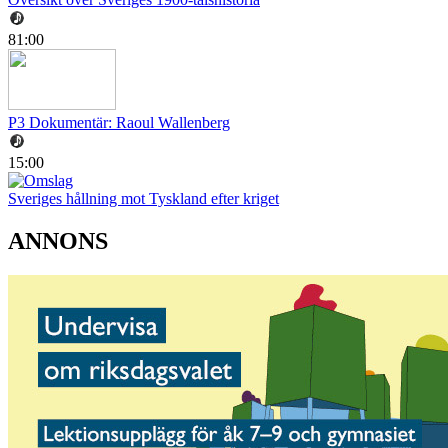
81:00
P3 Dokumentär: Raoul Wallenberg
15:00
Sveriges hållning mot Tyskland efter kriget
ANNONS