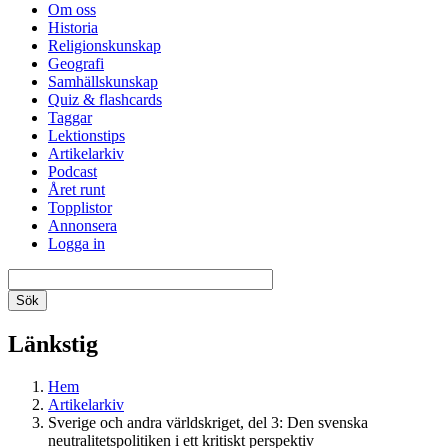
Om oss
Historia
Religionskunskap
Geografi
Samhällskunskap
Quiz & flashcards
Taggar
Lektionstips
Artikelarkiv
Podcast
Året runt
Topplistor
Annonsera
Logga in
Länkstig
Hem
Artikelarkiv
Sverige och andra världskriget, del 3: Den svenska
neutralitetspolitiken i ett kritiskt perspektiv