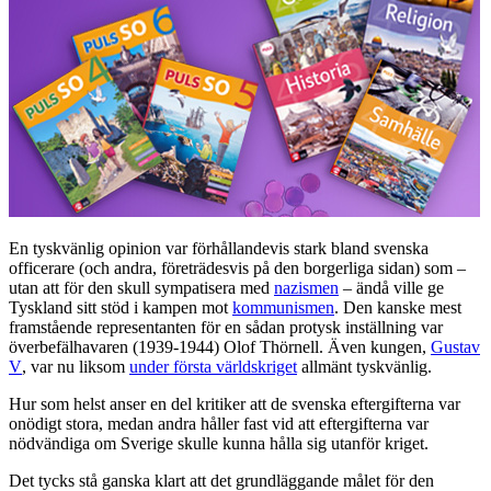
En tyskvänlig opinion var förhållandevis stark bland svenska
officerare (och andra, företrädesvis på den borgerliga sidan) som –
utan att för den skull sympatisera med
nazismen
– ändå ville ge
Tyskland sitt stöd i kampen mot
kommunismen
. Den kanske mest
framstående representanten för en sådan protysk inställning var
överbefälhavaren (1939-1944) Olof Thörnell. Även kungen,
Gustav
V
, var nu liksom
under första världskriget
allmänt tyskvänlig.
Hur som helst anser en del kritiker att de svenska eftergifterna var
onödigt stora, medan andra håller fast vid att eftergifterna var
nödvändiga om Sverige skulle kunna hålla sig utanför kriget.
Det tycks stå ganska klart att det grundläggande målet för den