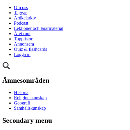
Om oss
Taggar
Artikelarkiv
Podcast
Lektioner och lärarmaterial
Året runt
Topplistor
Annonsera
Quiz & flashcards
Logga in
Ämnesområden
Historia
Religionskunskap
Geografi
Samhällskunskap
Secondary menu