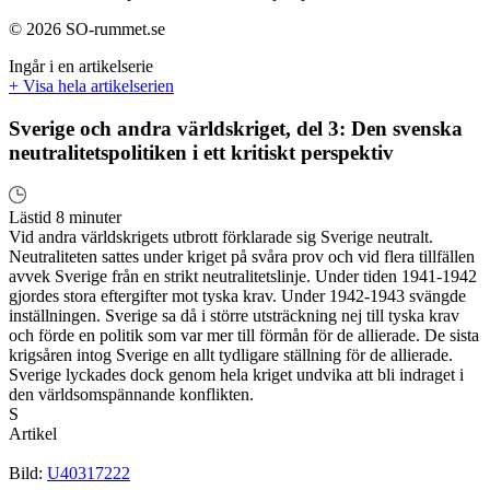
© 2026 SO-rummet.se
Ingår i en artikelserie
+ Visa hela artikelserien
Sverige och andra världskriget, del 3: Den svenska
neutralitetspolitiken i ett kritiskt perspektiv
Lästid 8 minuter
Vid andra världskrigets utbrott förklarade sig Sverige neutralt.
Neutraliteten sattes under kriget på svåra prov och vid flera tillfällen
avvek Sverige från en strikt neutralitetslinje. Under tiden 1941-1942
gjordes stora eftergifter mot tyska krav. Under 1942-1943 svängde
inställningen. Sverige sa då i större utsträckning nej till tyska krav
och förde en politik som var mer till förmån för de allierade. De sista
krigsåren intog Sverige en allt tydligare ställning för de allierade.
Sverige lyckades dock genom hela kriget undvika att bli indraget i
den världsomspännande konflikten.
S
Artikel
Bild:
U40317222