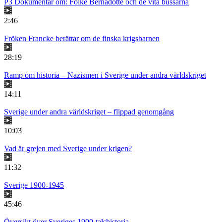
P3 Dokumentär om: Folke Bernadotte och de vita bussarna
2:46
Fröken Francke berättar om de finska krigsbarnen
28:19
Ramp om historia – Nazismen i Sverige under andra världskriget
14:11
Sverige under andra världskriget – flippad genomgång
10:03
Vad är grejen med Sverige under krigen?
11:32
Sverige 1900-1945
45:46
Översikt över Sveriges 1900-talshistoria