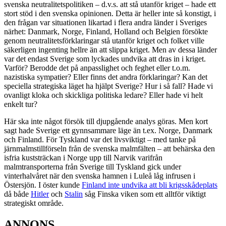
svenska neutralitetspolitiken – d.v.s. att stå utanför kriget – hade ett
stort stöd i den svenska opinionen. Detta är heller inte så konstigt, i
den frågan var situationen likartad i flera andra länder i Sveriges
närhet: Danmark, Norge, Finland, Holland och Belgien försökte
genom neutralitetsförklaringar stå utanför kriget och folket ville
säkerligen ingenting hellre än att slippa kriget. Men av dessa länder
var det endast Sverige som lyckades undvika att dras in i kriget.
Varför? Berodde det på anpasslighet och feghet eller t.o.m.
nazistiska sympatier? Eller finns det andra förklaringar? Kan det
speciella strategiska läget ha hjälpt Sverige? Hur i så fall? Hade vi
ovanligt kloka och skickliga politiska ledare? Eller hade vi helt
enkelt tur?
Här ska inte något försök till djupgående analys göras. Men kort
sagt hade Sverige ett gynnsammare läge än t.ex. Norge, Danmark
och Finland. För Tyskland var det livsviktigt – med tanke på
järnmalmstillförseln från de svenska malmfälten – att behärska den
isfria kuststräckan i Norge upp till Narvik varifrån
malmtransporterna från Sverige till Tyskland gick under
vinterhalvåret när den svenska hamnen i Luleå låg infrusen i
Östersjön. I öster kunde
Finland inte undvika att bli krigsskådeplats
då både
Hitler
och
Stalin
såg Finska viken som ett alltför viktigt
strategiskt område.
ANNONS