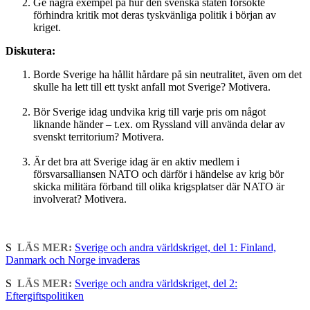
Ge några exempel på hur den svenska staten försökte
förhindra kritik mot deras tyskvänliga politik i början av
kriget.
Diskutera:
Borde Sverige ha hållit hårdare på sin neutralitet, även om det
skulle ha lett till ett tyskt anfall mot Sverige? Motivera.
Bör Sverige idag undvika krig till varje pris om något
liknande händer – t.ex. om Ryssland vill använda delar av
svenskt territorium? Motivera.
Är det bra att Sverige idag är en aktiv medlem i
försvarsalliansen NATO och därför i händelse av krig bör
skicka militära förband till olika krigsplatser där NATO är
involverat? Motivera.
S
LÄS MER:
Sverige och andra världskriget, del 1: Finland,
Danmark och Norge invaderas
S
LÄS MER:
Sverige och andra världskriget, del 2:
Eftergiftspolitiken