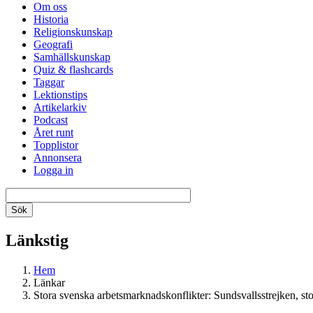
Om oss
Historia
Religionskunskap
Geografi
Samhällskunskap
Quiz & flashcards
Taggar
Lektionstips
Artikelarkiv
Podcast
Året runt
Topplistor
Annonsera
Logga in
Länkstig
Hem
Länkar
Stora svenska arbetsmarknadskonflikter: Sundsvallsstrejken, sto