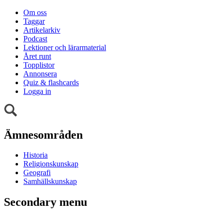
Om oss
Taggar
Artikelarkiv
Podcast
Lektioner och lärarmaterial
Året runt
Topplistor
Annonsera
Quiz & flashcards
Logga in
Ämnesområden
Historia
Religionskunskap
Geografi
Samhällskunskap
Secondary menu