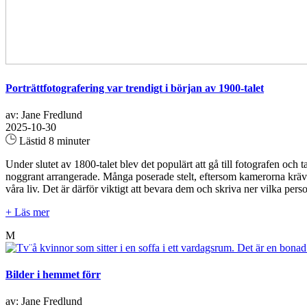
Porträttfotografering var trendigt i början av 1900-talet
av: Jane Fredlund
2025-10-30
Lästid 8 minuter
Under slutet av 1800-talet blev det populärt att gå till fotografen oc
noggrant arrangerade. Många poserade stelt, eftersom kamerorna krävde
våra liv. Det är därför viktigt att bevara dem och skriva ner vilka per
+ Läs mer
M
Bilder i hemmet förr
av: Jane Fredlund