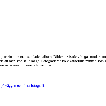
h ta porträtt som man samlade i album. Bilderna visade viktiga stunder s
 att man stod stilla länge. Fotografierna blev värdefulla minnen som sp
sonerna är innan minnena försvinner...