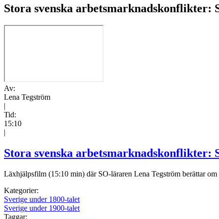
Stora svenska arbetsmarknadskonflikter: Su
Av:
Lena Tegström
|
Tid:
15:10
|
Stora svenska arbetsmarknadskonflikter: S
Läxhjälpsfilm (15:10 min) där SO-läraren Lena Tegström berättar om fac
Kategorier:
Sverige under 1800-talet
Sverige under 1900-talet
Taggar: