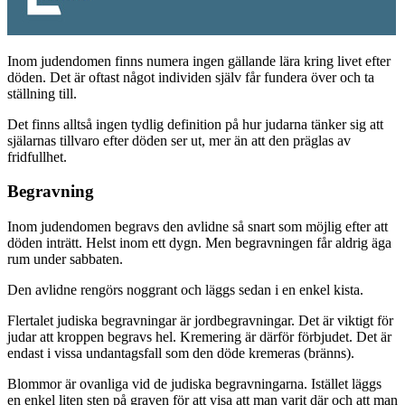
Inom judendomen finns numera ingen gällande lära kring livet efter
döden. Det är oftast något individen själv får fundera över och ta
ställning till.
Det finns alltså ingen tydlig definition på hur judarna tänker sig att
själarnas tillvaro efter döden ser ut, mer än att den präglas av
fridfullhet.
Begravning
Inom judendomen begravs den avlidne så snart som möjlig efter att
döden inträtt. Helst inom ett dygn. Men begravningen får aldrig äga
rum under sabbaten.
Den avlidne rengörs noggrant och läggs sedan i en enkel kista.
Flertalet judiska begravningar är jordbegravningar. Det är viktigt för
judar att kroppen begravs hel. Kremering är därför förbjudet. Det är
endast i vissa undantagsfall som den döde kremeras (bränns).
Blommor är ovanliga vid de judiska begravningarna. Istället läggs
en enkel liten sten på graven för att visa att man varit där och att man