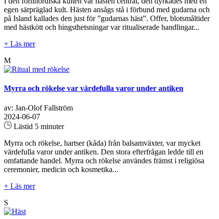
I den fornnordiska kulten var hästen central, den dyrkades med en
egen särpräglad kult. Hästen ansågs stå i förbund med gudarna och
på Island kallades den just för ”gudarnas häst”. Offer, blotsmåltider
med hästkött och hingsthetsningar var ritualiserade handlingar...
+ Läs mer
M
Myrra och rökelse var värdefulla varor under antiken
av: Jan-Olof Fallström
2024-06-07
Lästid 5 minuter
Myrra och rökelse, hartser (kåda) från balsamväxter, var mycket
värdefulla varor under antiken. Den stora efterfrågan ledde till en
omfattande handel. Myrra och rökelse användes främst i religiösa
ceremonier, medicin och kosmetika...
+ Läs mer
S