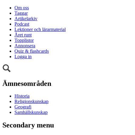
Om oss
Taggar
Artikelarkiv
Podcast
Lektioner och lärarmaterial
Året runt
Topplistor
Annonsera
Quiz & flashcards
Logga in
Ämnesområden
Historia
Religionskunskap
Geografi
Samhällskunskap
Secondary menu