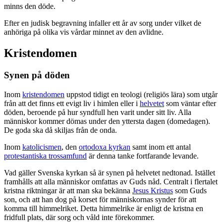
minns den döde.
Efter en judisk begravning infaller ett år av sorg under vilket de
anhöriga på olika vis vårdar minnet av den avlidne.
Kristendomen
Synen på döden
Inom
kristendomen
uppstod tidigt en teologi (religiös lära) som utgår
från att det finns ett evigt liv i himlen eller i
helvetet
som väntar efter
döden, beroende på hur syndfull hen varit under sitt liv. Alla
människor kommer dömas under den yttersta dagen (domedagen).
De goda ska då skiljas från de onda.
Inom
katolicismen
, den
ortodoxa kyrkan
samt inom ett antal
protestantiska trossamfund
är denna tanke fortfarande levande.
Vad gäller Svenska kyrkan så är synen på helvetet nedtonad. Istället
framhålls att alla människor omfattas av Guds nåd. Centralt i flertalet
kristna riktningar är att man ska bekänna
Jesus Kristus
som Guds
son, och att han dog på korset för människornas synder för att
komma till himmelriket. Detta himmelrike är enligt de kristna en
fridfull plats, där sorg och våld inte förekommer.