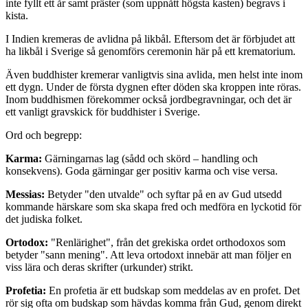
inte fyllt ett år samt präster (som uppnått högsta kasten) begravs i
kista.
I Indien kremeras de avlidna på likbål. Eftersom det är förbjudet att
ha likbål i Sverige så genomförs ceremonin här på ett krematorium.
Även buddhister kremerar vanligtvis sina avlida, men helst inte inom
ett dygn. Under de första dygnen efter döden ska kroppen inte röras.
Inom buddhismen förekommer också jordbegravningar, och det är
ett vanligt gravskick för buddhister i Sverige.
Ord och begrepp:
Karma:
Gärningarnas lag (sådd och skörd – handling och
konsekvens). Goda gärningar ger positiv karma och vise versa.
Messias:
Betyder "den utvalde" och syftar på en av Gud utsedd
kommande härskare som ska skapa fred och medföra en lyckotid för
det judiska folket.
Ortodox:
"Renlärighet", från det grekiska ordet orthodoxos som
betyder "sann mening". Att leva ortodoxt innebär att man följer en
viss lära och deras skrifter (urkunder) strikt.
Profetia:
En profetia är ett budskap som meddelas av en profet. Det
rör sig ofta om budskap som hävdas komma från Gud, genom direkt