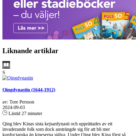
Liknande artiklar
S
Qingdynastin (1644-1912)
av: Tore Persson
2024-09-03
Lästid 27 minuter
Qing blev Kinas sista kejsardynasti och upprättades av ett
invaderande folk som dock ansträngde sig för att bli mer
konfucianska än kineserna själva. Under Qing blev Kina först så