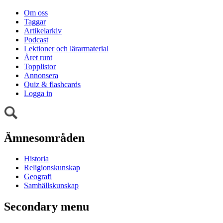
Om oss
Taggar
Artikelarkiv
Podcast
Lektioner och lärarmaterial
Året runt
Topplistor
Annonsera
Quiz & flashcards
Logga in
Ämnesområden
Historia
Religionskunskap
Geografi
Samhällskunskap
Secondary menu