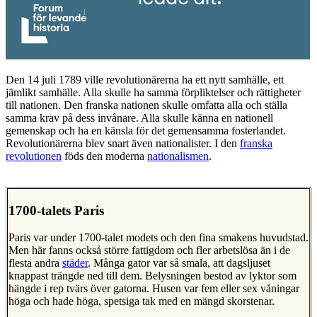
Den 14 juli 1789 ville revolutionärerna ha ett nytt samhälle, ett
jämlikt samhälle. Alla skulle ha samma förpliktelser och rättigheter
till nationen. Den franska nationen skulle omfatta alla och ställa
samma krav på dess invånare. Alla skulle känna en nationell
gemenskap och ha en känsla för det gemensamma fosterlandet.
Revolutionärerna blev snart även nationalister. I den
franska
revolutionen
föds den moderna
nationalismen
.
1700-talets Paris
Paris var under 1700-talet modets och den fina smakens huvudstad.
Men här fanns också större fattigdom och fler arbetslösa än i de
flesta andra
städer
. Många gator var så smala, att dagsljuset
knappast trängde ned till dem. Belysningen bestod av lyktor som
hängde i rep tvärs över gatorna. Husen var fem eller sex våningar
höga och hade höga, spetsiga tak med en mängd skorstenar.