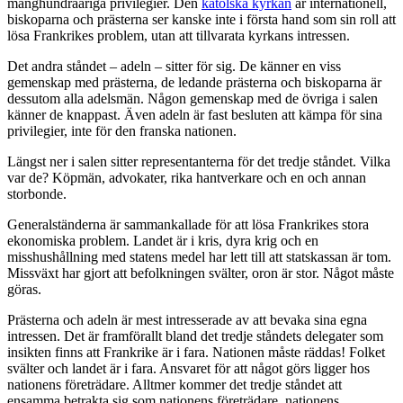
månghundraåriga privilegier. Den
katolska kyrkan
är internationell,
biskoparna och prästerna ser kanske inte i första hand som sin roll att
lösa Frankrikes problem, utan att tillvarata kyrkans intressen.
Det andra ståndet – adeln – sitter för sig. De känner en viss
gemenskap med prästerna, de ledande prästerna och biskoparna är
dessutom alla adelsmän. Någon gemenskap med de övriga i salen
känner de knappast. Även adeln är fast besluten att kämpa för sina
privilegier, inte för den franska nationen.
Längst ner i salen sitter representanterna för det tredje ståndet. Vilka
var de? Köpmän, advokater, rika hantverkare och en och annan
storbonde.
Generalständerna är sammankallade för att lösa Frankrikes stora
ekonomiska problem. Landet är i kris, dyra krig och en
misshushållning med statens medel har lett till att statskassan är tom.
Missväxt har gjort att befolkningen svälter, oron är stor. Något måste
göras.
Prästerna och adeln är mest intresserade av att bevaka sina egna
intressen. Det är framförallt bland det tredje ståndets delegater som
insikten finns att Frankrike är i fara. Nationen måste räddas! Folket
svälter och landet är i fara. Ansvaret för att något görs ligger hos
nationens företrädare. Alltmer kommer det tredje ståndet att
ensamma betrakta sig som nationens företrädare, nationens