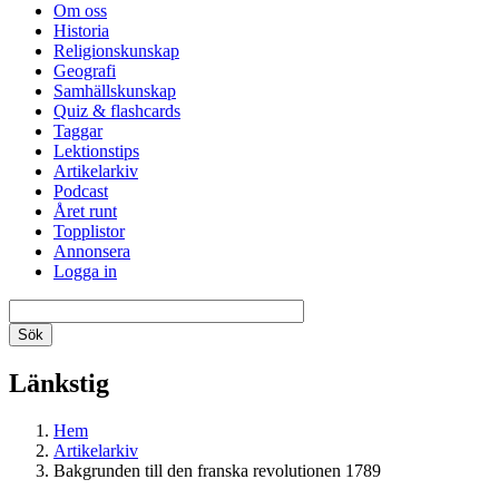
Om oss
Historia
Religionskunskap
Geografi
Samhällskunskap
Quiz & flashcards
Taggar
Lektionstips
Artikelarkiv
Podcast
Året runt
Topplistor
Annonsera
Logga in
Länkstig
Hem
Artikelarkiv
Bakgrunden till den franska revolutionen 1789