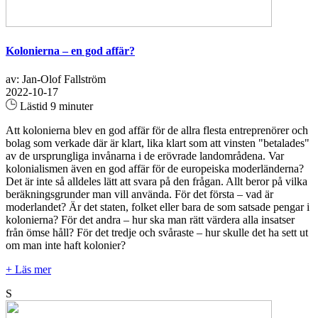
Kolonierna – en god affär?
av: Jan-Olof Fallström
2022-10-17
Lästid 9 minuter
Att kolonierna blev en god affär för de allra flesta entreprenörer och
bolag som verkade där är klart, lika klart som att vinsten "betalades"
av de ursprungliga invånarna i de erövrade landområdena. Var
kolonialismen även en god affär för de europeiska moderländerna?
Det är inte så alldeles lätt att svara på den frågan. Allt beror på vilka
beräkningsgrunder man vill använda. För det första – vad är
moderlandet? Är det staten, folket eller bara de som satsade pengar i
kolonierna? För det andra – hur ska man rätt värdera alla insatser
från ömse håll? För det tredje och svåraste – hur skulle det ha sett ut
om man inte haft kolonier?
+ Läs mer
S