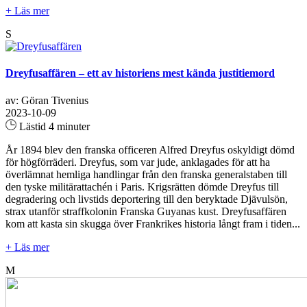
+ Läs mer
S
Dreyfusaffären – ett av historiens mest kända justitiemord
av: Göran Tivenius
2023-10-09
Lästid 4 minuter
År 1894 blev den franska officeren Alfred Dreyfus oskyldigt dömd
för högförräderi. Dreyfus, som var jude, anklagades för att ha
överlämnat hemliga handlingar från den franska generalstaben till
den tyske militärattachén i Paris. Krigsrätten dömde Dreyfus till
degradering och livstids deportering till den beryktade Djävulsön,
strax utanför straffkolonin Franska Guyanas kust. Dreyfusaffären
kom att kasta sin skugga över Frankrikes historia långt fram i tiden...
+ Läs mer
M