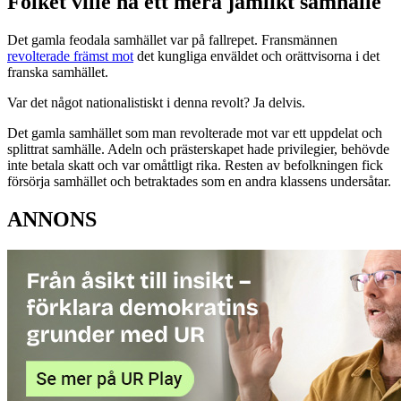
Folket ville ha ett mera jämlikt samhälle
Det gamla feodala samhället var på fallrepet. Fransmännen
revolterade främst mot
det kungliga enväldet och orättvisorna i det
franska samhället.
Var det något nationalistiskt i denna revolt? Ja delvis.
Det gamla samhället som man revolterade mot var ett uppdelat och
splittrat samhälle. Adeln och prästerskapet hade privilegier, behövde
inte betala skatt och var omåttligt rika. Resten av befolkningen fick
försörja samhället och betraktades som en andra klassens undersåtar.
ANNONS