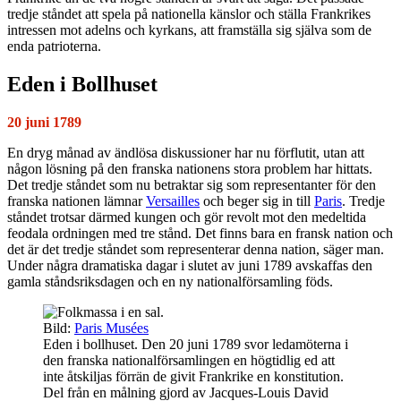
tredje ståndet att spela på nationella känslor och ställa Frankrikes
intressen mot adelns och kyrkans, att framställa sig själva som de
enda patrioterna.
Eden i Bollhuset
20 juni 1789
En dryg månad av ändlösa diskussioner har nu förflutit, utan att
någon lösning på den franska nationens stora problem har hittats.
Det tredje ståndet som nu betraktar sig som representanter för den
franska nationen lämnar
Versailles
och beger sig in till
Paris
. Tredje
ståndet trotsar därmed kungen och gör revolt mot den medeltida
feodala ordningen med tre stånd. Det finns bara en fransk nation och
det är det tredje ståndet som representerar denna nation, säger man.
Under några dramatiska dagar i slutet av juni 1789 avskaffas den
gamla ståndsriksdagen och en ny nationalförsamling föds.
Bild:
Paris Musées
Eden i bollhuset. Den 20 juni 1789 svor ledamöterna i
den franska nationalförsamlingen en högtidlig ed att
inte åtskiljas förrän de givit Frankrike en konstitution.
Del från en målning gjord av Jacques-Louis David