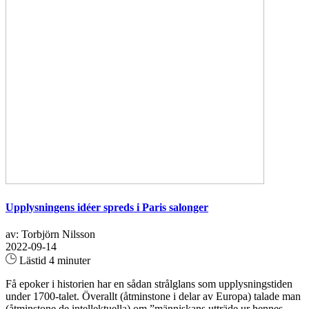
Upplysningens idéer spreds i Paris salonger
av: Torbjörn Nilsson
2022-09-14
Lästid 4 minuter
Få epoker i historien har en sådan strålglans som upplysningstiden
under 1700-talet. Överallt (åtminstone i delar av Europa) talade man
(åtminstone de intellektuella) om ”människans utträde ur hennes