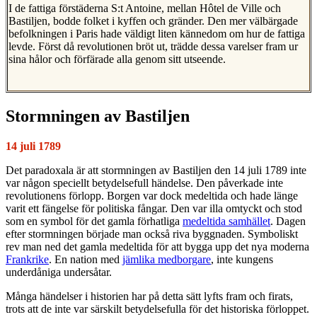
I de fattiga förstäderna S:t Antoine, mellan Hôtel de Ville och
Bastiljen, bodde folket i kyffen och gränder. Den mer välbärgade
befolkningen i Paris hade väldigt liten kännedom om hur de fattiga
levde. Först då revolutionen bröt ut, trädde dessa varelser fram ur
sina hålor och förfärade alla genom sitt utseende.
Stormningen av Bastiljen
14 juli 1789
Det paradoxala är att stormningen av Bastiljen den 14 juli 1789 inte
var någon speciellt betydelsefull händelse. Den påverkade inte
revolutionens förlopp. Borgen var dock medeltida och hade länge
varit ett fängelse för politiska fångar. Den var illa omtyckt och stod
som en symbol för det gamla förhatliga
medeltida samhället
. Dagen
efter stormningen började man också riva byggnaden. Symboliskt
rev man ned det gamla medeltida för att bygga upp det nya moderna
Frankrike
. En nation med
jämlika medborgare
, inte kungens
underdåniga undersåtar.
Många händelser i historien har på detta sätt lyfts fram och firats,
trots att de inte var särskilt betydelsefulla för det historiska förloppet.