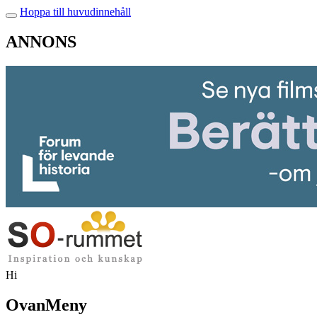
Hoppa till huvudinnehåll
ANNONS
Hi
OvanMeny