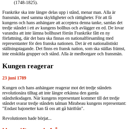
(1748-1825).
Frankrike ska inte längre delas upp i stånd, menar man. Alla är
fransmän, med samma skyldigheter och rättigheter. För att få
kungens och hans anhängare att acceptera denna tanke, samlas det
tredje ståndet i ett av kungens bollhus och avlägger en ed. De lovar
varandra att inte lämna bollhuset förrän Frankrike fått en ny
författning, där det bara ska finnas en nationalförsamling med
representanter för den franska nationen. Det är ett nationalistiskt
ställningstagande. Det finns en fransk nation, som ska ställas främst,
inte enskilda grupper och stånd. Alla är medborgare och fransmän.
Kungen reagerar
23 juni 1789
Kungen och hans anhängare reagerar mot det tredje ståndets
revolutionära tilltag att inte längre erkänna den gamla
ståndsriksdagen. När kungens representant kommer till det tredje
ståndet svarar tredje ståndets talman Mirabeau kungens representant:
"Endast bajonetter kan få oss att gå härifrån".
Revolutionen hade börjat...