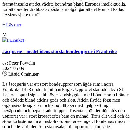
framgångsrikt att det väckte beundran bland Europas intellektuella,
för att därefter drabbas av sådana motgångar att det kom att kallas
”Asiens sjuke man”...
+ Läs mer
M
Jacquerie – medeltidens största bondeuppror i Frankrike
av: Peter Fowelin
2024-06-09
Lästid 6 minuter
La Jacquerie var ett stort bondeuppror som ägde rum i norra
Frankrike 1358 under hundraårskriget. Upproret startade i byn St
Leu och spred sig snabbt över landsbygden med bönder som brände
och dödade bland adelns gods och slott. Adeln flydde först men
organiserade sig snart och slog tillbaka med hjälp av tungt
beväpnade och bepansrade trupper. Tusentals bönder dödades och
upproret var i stort krossat efter bara en månad. Trots allt våld och de
stora förlusterna i människoliv förändrades inget. Böndernas misär –
som hade varit den främsta orsaken till upproret – fortsatte...