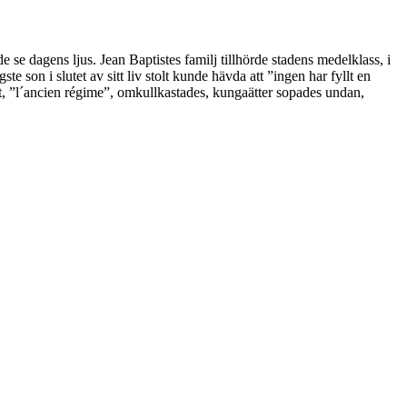
e dagens ljus. Jean Baptistes familj tillhörde stadens medelklass, i
e son i slutet av sitt liv stolt kunde hävda att ”ingen har fyllt en
et, ”l´ancien régime”, omkullkastades, kungaätter sopades undan,