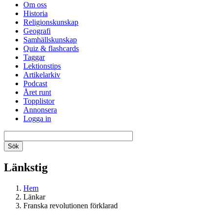
Om oss
Historia
Religionskunskap
Geografi
Samhällskunskap
Quiz & flashcards
Taggar
Lektionstips
Artikelarkiv
Podcast
Året runt
Topplistor
Annonsera
Logga in
Länkstig
Hem
Länkar
Franska revolutionen förklarad