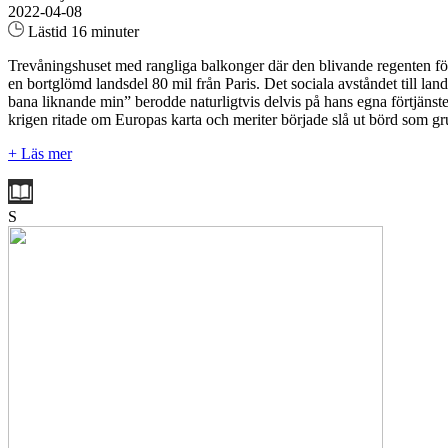
2022-04-08
Lästid 16 minuter
Trevåningshuset med rangliga balkonger där den blivande regenten född
en bortglömd landsdel 80 mil från Paris. Det sociala avståndet till lande
bana liknande min” berodde naturligtvis delvis på hans egna förtjänst
krigen ritade om Europas karta och meriter började slå ut börd som g
+ Läs mer
S