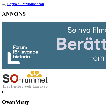
Hoppa till huvudinnehåll
ANNONS
Hi
OvanMeny