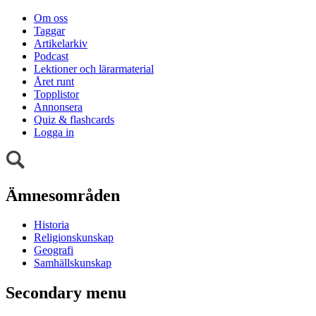
Om oss
Taggar
Artikelarkiv
Podcast
Lektioner och lärarmaterial
Året runt
Topplistor
Annonsera
Quiz & flashcards
Logga in
Ämnesområden
Historia
Religionskunskap
Geografi
Samhällskunskap
Secondary menu