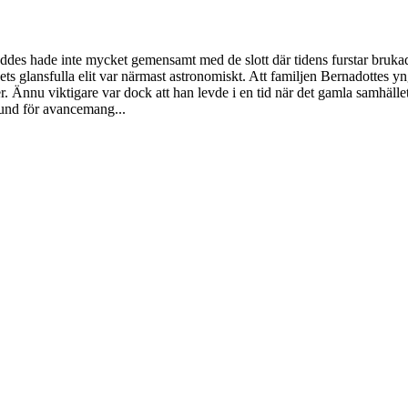
es hade inte mycket gemensamt med de slott där tidens furstar brukade s
ts glansfulla elit var närmast astronomiskt. Att familjen Bernadottes yngst
er. Ännu viktigare var dock att han levde i en tid när det gamla samhäll
rund för avancemang...