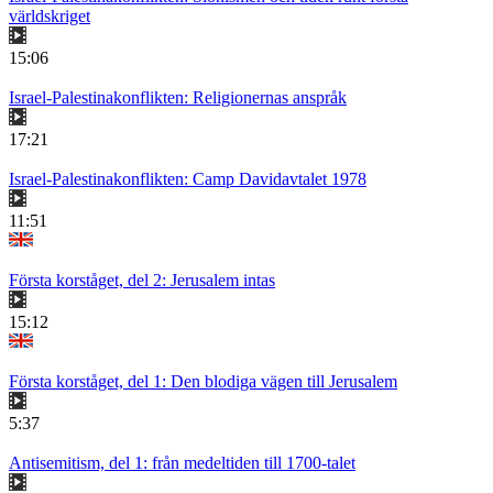
världskriget
15:06
Israel-Palestinakonflikten: Religionernas anspråk
17:21
Israel-Palestinakonflikten: Camp Davidavtalet 1978
11:51
Första korståget, del 2: Jerusalem intas
15:12
Första korståget, del 1: Den blodiga vägen till Jerusalem
5:37
Antisemitism, del 1: från medeltiden till 1700-talet