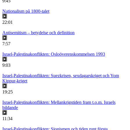
9:45
Nationalism på 1800-talet
22:01
Antisemitism – betydelse och definition
7:57
Israel-Palestinakonflikten: Osloöverenskommelsen 1993
9:03
Israel-Palestinakonflikten: Suezkrisen, sexdagarskriget och Yom
Kippur-kriget
19:25
Israel-Palestinakonflikten: Mellankrigstiden fram t.o.m. Israels
bildande
11:34
Israel-Palestinakonflikten: Sionismen och tiden runt första