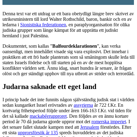
Denna text var ett utdrag ur ett bara obetydligt längre brev skrivet av
utrikesministern till lord Walter Rothschild, baron, bankir och en av
ledarna i
Sionistiska federationen
, en paraplyorganisation för olika
judiska grupper som länge kämpat för att upprätta ett judiskt
hemland i just Palestina.
Dokumentet, som kallas ”
Balfourdeklarationen
”, kan verka
oansenligt, men innehållet visade sig vara explosivt. Det innebar i
praktiken att ett frö hade planterats som så småningom skulle leda till
staten Israels födelse och till starten på en av de mest hopplösa
konflikter världen sett. Ännu idag, snart hundra år senare, är frågan
olöst och ger ständigt upphov till nya utbrott av strider och terrordåd.
Judarna saknade ett eget land
I princip hade det inte funnits någon självständig judisk stat i världen
sedan kungariket Israel erövrades av
assyrierna
år 722 f.Kr. En
kortvarig frihetsperiod följde under åren 166-163 f.Kr. vid tiden för
det så kallade
mackabéerupproret
. Den följdes av en ännu kortare
period år 70 då judarna gjorde uppror mot det
romerska imperiet
. I
det senare fallet slutade kampen med att
Jerusalem
förstördes. Efter
ett sista
upprorsförsök år 135
spreds huvuddelen av det judiska