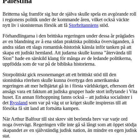
Palestina
Britterna såg framför sig hur de själva skulle spela en avgörande roll
i regionens politik under de kommande åren, vilket också väckte
nytt liv i sionisternas försök att få
Storbritanniens
stöd.
Förhandlingarna i den brittiska regeringen under dessa år präglades
av en blandning av å ena sidan praktiska politiska överväganden, å
andra sidan ett slags romantisk-historisk känsla inför tanken på att
skapa ett judiskt hemland. Att judarna skulle kunna ”återvända till
Sion” hade en särskild klang för många av de ledande politikerna,
uppfödda som de var på de bibliska historierna.
Storpolitiskt gick resonemanget att ett brittiskt stöd till den
sionistiska rörelsen skulle kunna övertyga den amerikanska
regeringen att mer helhjärtat gå in i första världskriget, eftersom det
ansågs vara ett faktum att judiska grupper hade stort inflytande i Vita
huset. En annan förhoppning fanns också – att judiska socialister i
det
Ryssland
som var på väg ut ur kriget skulle inspireras till att
försöka få sitt land att fortsätta kampen.
När Arthur Balfour till sist skrev sitt berömda brev var varje ord
noga övervägt. Regeringen ville inte gå så långt som att öppet stödja
skapandet av en självständig judisk nation, än mindre en egen judisk
stat.