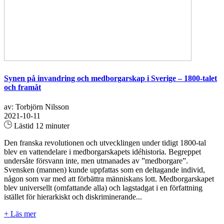
Synen på invandring och medborgarskap i Sverige – 1800-talet
och framåt
av: Torbjörn Nilsson
2021-10-11
Lästid 12 minuter
Den franska revolutionen och utvecklingen under tidigt 1800-tal
blev en vattendelare i medborgarskapets idéhistoria. Begreppet
undersåte försvann inte, men utmanades av ”medborgare”.
Svensken (mannen) kunde uppfattas som en deltagande individ,
någon som var med att förbättra människans lott. Medborgarskapet
blev universellt (omfattande alla) och lagstadgat i en författning
istället för hierarkiskt och diskriminerande...
+ Läs mer