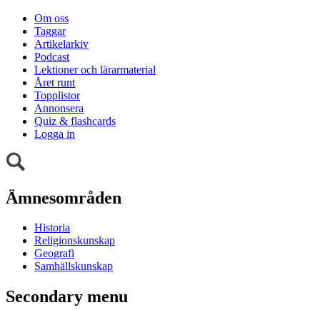
Om oss
Taggar
Artikelarkiv
Podcast
Lektioner och lärarmaterial
Året runt
Topplistor
Annonsera
Quiz & flashcards
Logga in
Ämnesområden
Historia
Religionskunskap
Geografi
Samhällskunskap
Secondary menu