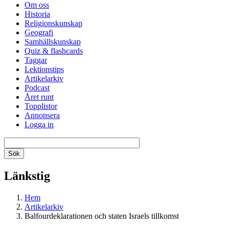
Om oss
Historia
Religionskunskap
Geografi
Samhällskunskap
Quiz & flashcards
Taggar
Lektionstips
Artikelarkiv
Podcast
Året runt
Topplistor
Annonsera
Logga in
Länkstig
Hem
Artikelarkiv
Balfourdeklarationen och staten Israels tillkomst