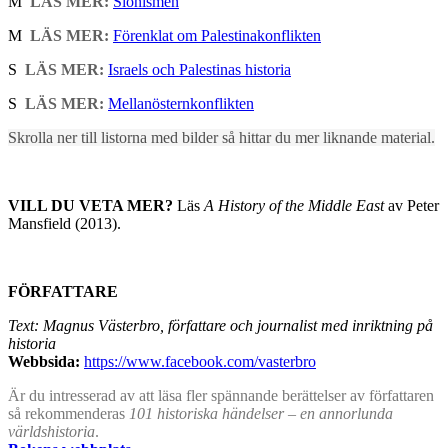
M
LÄS MER:
Sionismen
M
LÄS MER:
Förenklat om Palestinakonflikten
S
LÄS MER:
Israels och Palestinas historia
S
LÄS MER:
Mellanösternkonflikten
Skrolla ner till listorna med bilder så hittar du mer liknande material.
VILL DU VETA MER?
Läs
A History of the Middle East
av Peter
Mansfield (2013).
FÖRFATTARE
Text: Magnus Västerbro, författare och journalist med inriktning på
historia
Webbsida:
https://www.facebook.com/vasterbro
Är du intresserad av att läsa fler spännande berättelser av författaren
så rekommenderas
101 historiska händelser – en annorlunda
världshistoria
.