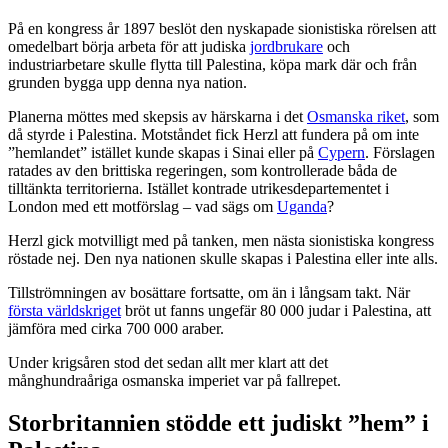
På en kongress år 1897 beslöt den nyskapade sionistiska rörelsen att
omedelbart börja arbeta för att judiska
jordbrukare
och
industriarbetare skulle flytta till Palestina, köpa mark där och från
grunden bygga upp denna nya nation.
Planerna möttes med skepsis av härskarna i det
Osmanska riket
, som
då styrde i Palestina. Motståndet fick Herzl att fundera på om inte
”hemlandet” istället kunde skapas i Sinai eller på
Cypern
. Förslagen
ratades av den brittiska regeringen, som kontrollerade båda de
tilltänkta territorierna. Istället kontrade utrikesdepartementet i
London med ett motförslag – vad sägs om
Uganda
?
Herzl gick motvilligt med på tanken, men nästa sionistiska kongress
röstade nej. Den nya nationen skulle skapas i Palestina eller inte alls.
Tillströmningen av bosättare fortsatte, om än i långsam takt. När
första världskriget
bröt ut fanns ungefär 80 000 judar i Palestina, att
jämföra med cirka 700 000 araber.
Under krigsåren stod det sedan allt mer klart att det
månghundraåriga osmanska imperiet var på fallrepet.
Storbritannien stödde ett judiskt ”hem” i