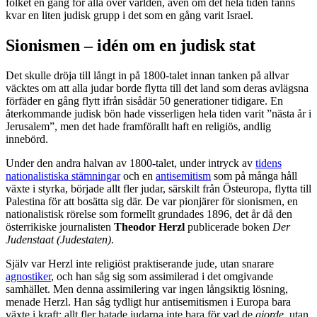
folket en gång för alla över världen, även om det hela tiden fanns
kvar en liten judisk grupp i det som en gång varit Israel.
Sionismen – idén om en judisk stat
Det skulle dröja till långt in på 1800-talet innan tanken på allvar
väcktes om att alla judar borde flytta till det land som deras avlägsna
förfäder en gång flytt ifrån sisådär 50 generationer tidigare. En
återkommande judisk bön hade visserligen hela tiden varit ”nästa år i
Jerusalem”, men det hade framförallt haft en religiös, andlig
innebörd.
Under den andra halvan av 1800-talet, under intryck av
tidens
nationalistiska stämningar
och en
antisemitism
som på många håll
växte i styrka, började allt fler judar, särskilt från Östeuropa, flytta till
Palestina för att bosätta sig där. De var pionjärer för sionismen, en
nationalistisk rörelse som formellt grundades 1896, det år då den
österrikiske journalisten
Theodor Herzl
publicerade boken
Der
Judenstaat (Judestaten)
.
Själv var Herzl inte religiöst praktiserande jude, utan snarare
agnostiker
, och han såg sig som assimilerad i det omgivande
samhället. Men denna assimilering var ingen långsiktig lösning,
menade Herzl. Han såg tydligt hur antisemitismen i Europa bara
växte i kraft; allt fler hatade judarna inte bara för vad de
gjorde
, utan