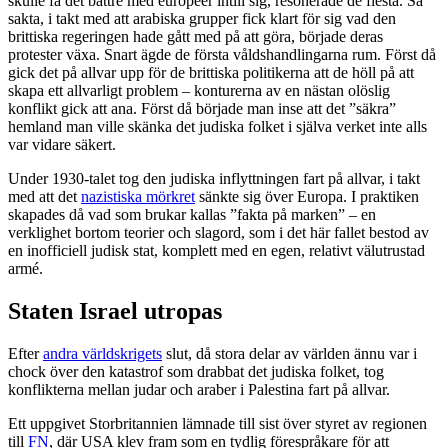
skulle få det bättre med européer intill sig, resonerade de flesta. Så
sakta, i takt med att arabiska grupper fick klart för sig vad den
brittiska regeringen hade gått med på att göra, började deras
protester växa. Snart ägde de första våldshandlingarna rum. Först då
gick det på allvar upp för de brittiska politikerna att de höll på att
skapa ett allvarligt problem – konturerna av en nästan olöslig
konflikt gick att ana. Först då började man inse att det ”säkra”
hemland man ville skänka det judiska folket i själva verket inte alls
var vidare säkert.
Under 1930-talet tog den judiska inflyttningen fart på allvar, i takt
med att det
nazistiska mörkret
sänkte sig över Europa. I praktiken
skapades då vad som brukar kallas ”fakta på marken” – en
verklighet bortom teorier och slagord, som i det här fallet bestod av
en inofficiell judisk stat, komplett med en egen, relativt välutrustad
armé.
Staten Israel utropas
Efter
andra världskrigets
slut, då stora delar av världen ännu var i
chock över den katastrof som drabbat det judiska folket, tog
konflikterna mellan judar och araber i Palestina fart på allvar.
Ett uppgivet Storbritannien lämnade till sist över styret av regionen
till
FN
, där USA klev fram som en tydlig förespråkare för att