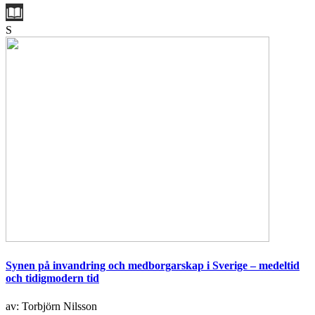
S
Synen på invandring och medborgarskap i Sverige – medeltid
och tidigmodern tid
av: Torbjörn Nilsson