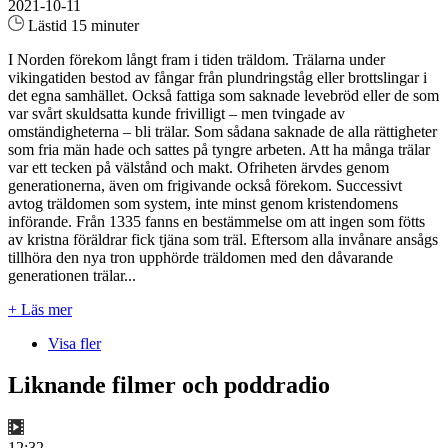
2021-10-11
Lästid 15 minuter
I Norden förekom långt fram i tiden träldom. Trälarna under
vikingatiden bestod av fångar från plundringståg eller brottslingar i
det egna samhället. Också fattiga som saknade levebröd eller de som
var svårt skuldsatta kunde frivilligt – men tvingade av
omständigheterna – bli trälar. Som sådana saknade de alla rättigheter
som fria män hade och sattes på tyngre arbeten. Att ha många trälar
var ett tecken på välstånd och makt. Ofriheten ärvdes genom
generationerna, även om frigivande också förekom. Successivt
avtog träldomen som system, inte minst genom kristendomens
införande. Från 1335 fanns en bestämmelse om att ingen som fötts
av kristna föräldrar fick tjäna som träl. Eftersom alla invånare ansågs
tillhöra den nya tron upphörde träldomen med den dåvarande
generationen trälar...
+ Läs mer
Visa fler
Liknande filmer och poddradio
12:32