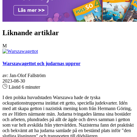
Liknande artiklar
M
Warszawagettot och judarnas uppror
av: Jan-Olof Fallström
2023-08-30
Lästid 6 minuter
I den polska huvudstaden Warszawa hade de tyska
ockupationstrupperna inrättat ett getto, speciella judekvarter. Idén
med att skapa getton i nazistisk mening kom från Hermann Göring,
en av Hitlers närmaste män. Judarna tvingades lämna sina bostäder
och arbeten, plundrades på allt de ägde och drevs samman i getton
som var helt avskilda från yttervärlden. Nazisterna fann det praktiskt
och bekvämt att ha judarna samlade på en bestämd plats inför "den
slutliga lösningen" och transporten till dödslägren...