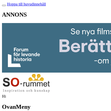
Hoppa till huvudinnehåll
ANNONS
Hi
OvanMeny