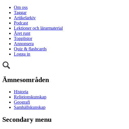
Om oss
Taggar
Artikelarkiv
Podcast
Lektioner och lärarmaterial
Året runt
Topplistor
Annonsera
Quiz & flashcards
Logga in
Ämnesområden
Historia
Religionskunskap
Geografi
Samhällskunskap
Secondary menu