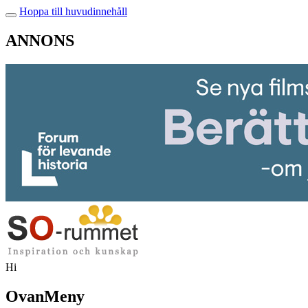
Hoppa till huvudinnehåll
ANNONS
Hi
OvanMeny