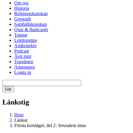
Om oss
Historia
Religionskunskap
Geografi
Samhällskunskap
Quiz & flashcards
Taggar
Lektionstips
Artikelarkiv
Podcast
Året runt
Topplistor
Annonsera
Logga in
Länkstig
Hem
Länkar
Första korståget, del 2: Jerusalem intas