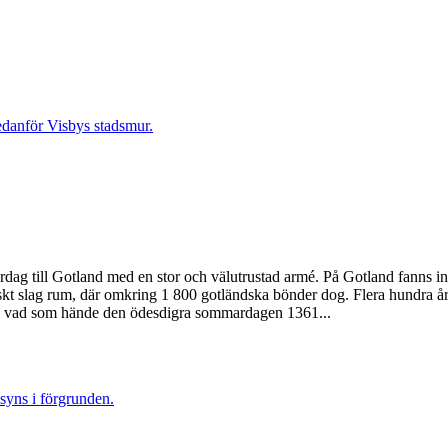
till Gotland med en stor och välutrustad armé. På Gotland fanns inga
 slag rum, där omkring 1 800 gotländska bönder dog. Flera hundra år s
r om vad som hände den ödesdigra sommardagen 1361...