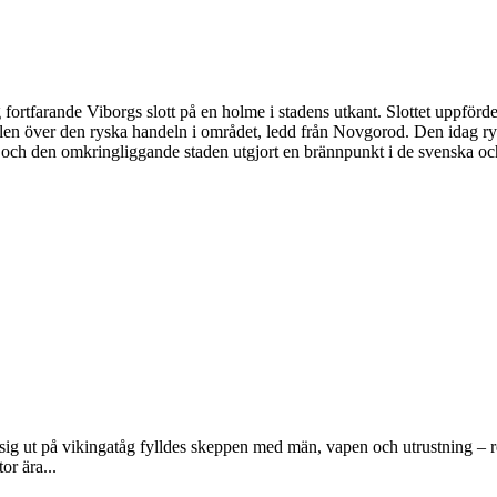
ig fortfarande Viborgs slott på en holme i stadens utkant. Slottet uppför
rollen över den ryska handeln i området, ledd från Novgorod. Den idag r
net och den omkringliggande staden utgjort en brännpunkt i de svenska oc
 sig ut på vikingatåg fylldes skeppen med män, vapen och utrustning – r
or ära...